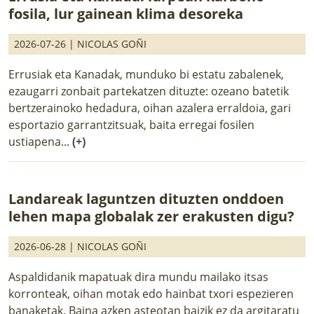
fosila, lur gainean klima desoreka
2026-07-26 |
NICOLAS GOÑI
Errusiak eta Kanadak, munduko bi estatu zabalenek,
ezaugarri zonbait partekatzen dituzte: ozeano batetik
bertzerainoko hedadura, oihan azalera erraldoia, gari
esportazio garrantzitsuak, baita erregai fosilen
ustiapena...
(+)
Landareak laguntzen dituzten onddoen
lehen mapa globalak zer erakusten digu?
2026-06-28 |
NICOLAS GOÑI
Aspaldidanik mapatuak dira mundu mailako itsas
korronteak, oihan motak edo hainbat txori espezieren
banaketak. Baina azken asteotan baizik ez da argitaratu