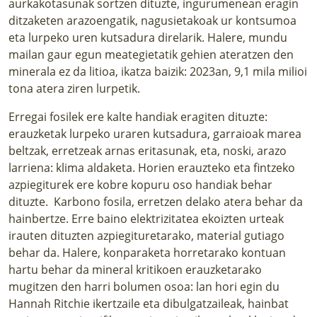
aurkakotasunak sortzen dituzte, ingurumenean eragin
ditzaketen arazoengatik, nagusietakoak ur kontsumoa
eta lurpeko uren kutsadura direlarik. Halere, mundu
mailan gaur egun meategietatik gehien ateratzen den
minerala ez da litioa, ikatza baizik: 2023an, 9,1 mila milioi
tona atera ziren lurpetik.
Erregai fosilek ere kalte handiak eragiten dituzte:
erauzketak lurpeko uraren kutsadura, garraioak marea
beltzak, erretzeak arnas eritasunak, eta, noski, arazo
larriena: klima aldaketa. Horien erauzteko eta fintzeko
azpiegiturek ere kobre kopuru oso handiak behar
dituzte. Karbono fosila, erretzen delako atera behar da
hainbertze. Erre baino elektrizitatea ekoizten urteak
irauten dituzten azpiegituretarako, material gutiago
behar da. Halere, konparaketa horretarako kontuan
hartu behar da mineral kritikoen erauzketarako
mugitzen den harri bolumen osoa: lan hori egin du
Hannah Ritchie ikertzaile eta dibulgatzaileak, hainbat