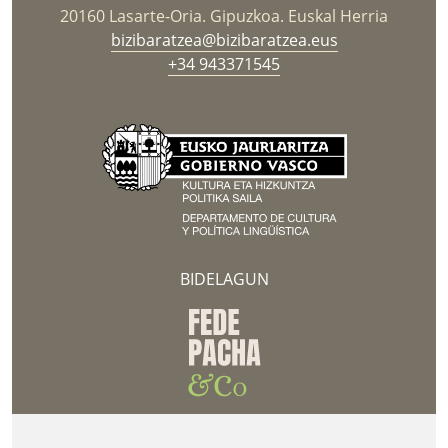
20160 Lasarte-Oria. Gipuzkoa. Euskal Herria
bizibaratzea@bizibaratzea.eus
+34 943371545
BIDELAGUN