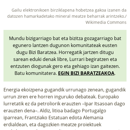
Gailu elektronikoen birziklapena hobetzea gakoa izanen da
datozen hamarkadetako mineral meatze beharrak arintzeko./
Wikimedia Commons
Mundu bizigarriago bat eta bizitza gozagarriago bat
egunero lantzen dugunon komunitateak eusten
dugu Bizi Baratzea. Horregatik jartzen ditugu
sarean eduki denak libre, Lurrari begiratzen eta
entzuten diogunak gero eta gehiago izan gaitezen.
Batu komunitatera.
EGIN BIZI BARATZEAKOA
.
Energia ekoizpena gugandik urrunago zenean, gugandik
urrun ziren ere horren inguruko debateak. Europako
lurretatik ez da petroliorik erauzten –Ipar Itsasoan dago
erauzten dena–. Aldiz, litioa badago Portugalgo
iparrean, Frantziako Estatuan edota Alemania
erdialdean, eta dagozkien meatze proiektuek