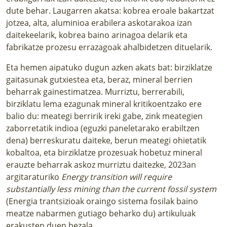
dute behar. Laugarren akatsa: kobrea eroale bakartzat
jotzea, alta, aluminioa erabilera askotarakoa izan
daitekeelarik, kobrea baino arinagoa delarik eta
fabrikatze prozesu errazagoak ahalbidetzen dituelarik.
Eta hemen aipatuko dugun azken akats bat: birziklatze
gaitasunak gutxiestea eta, beraz, mineral berrien
beharrak gainestimatzea. Murriztu, berrerabili,
birziklatu lema ezagunak mineral kritikoentzako ere
balio du: meategi berririk ireki gabe, zink meategien
zaborretatik indioa (eguzki paneletarako erabiltzen
dena) berreskuratu daiteke, berun meategi ohietatik
kobaltoa, eta birziklatze prozesuak hobetuz mineral
erauzte beharrak askoz murriztu daitezke, 2023an
argitaraturiko
Energy transition will require
substantially less mining than the current fossil system
(Energia trantsizioak oraingo sistema fosilak baino
meatze nabarmen gutiago beharko du) artikuluak
erakusten duen bezala.