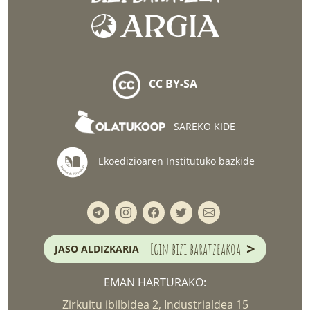
CC BY-SA
SAREKO KIDE
Ekoedizioaren Institutuko bazkide
>
Egin bizi baratzeakoa
JASO ALDIZKARIA
EMAN HARTURAKO:
Zirkuitu ibilbidea 2, Industrialdea 15