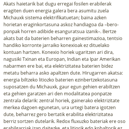
Akats haietarik bat dugu erregai fosilen erabilerak
eragiten duen energia galera bera asumitu zuela
Michauxk sistema elektrifikatuetan; baina azken
horietan eraginkortasuna askoz handiagoa da –bero-
ponpak horren adibide esanguratsua izanik–. Bertze
akats bat da baterien beharren gainestimazioa, tentsio
handiko korronte jarraiko konexioak ez dituelako
kontuan hartzen. Konexio horiek ugaritzen ari dira,
nagusiki Txinan eta Europan, Indian eta Ipar Amerikan
nabarmen ere bai, eta elektrizitatea baterien bidez
metatu beharra asko apaltzen dute. Hirugarren akatsa:
energia biltzeko litiozko baterien ezinbertzekotasuna
suposatzen du Michauxk, gaur egun gehien erabiltzen
eta gehien garatzen ari den modalitatea ponpatze
zentrala delarik: zentral horiek, gainerako elektrizitate
merkea dagoen egunetan, ura urtegi batera igotzen
dute, beharrez gero bertatik erabilita elektrizitatea
berriz sortzen dutelarik. Redox fluxuzko bateriak ere oso
erabilgarriak izan daitezke, eta litiorik edo kobaltorik ez