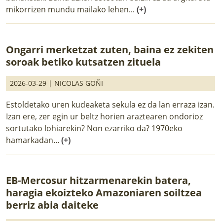
mikorrizen mundu mailako lehen...
(+)
Ongarri merketzat zuten, baina ez zekiten
soroak betiko kutsatzen zituela
2026-03-29 |
NICOLAS GOÑI
Estoldetako uren kudeaketa sekula ez da lan erraza izan.
Izan ere, zer egin ur beltz horien araztearen ondorioz
sortutako lohiarekin? Non ezarriko da? 1970eko
hamarkadan...
(+)
EB-Mercosur hitzarmenarekin batera,
haragia ekoizteko Amazoniaren soiltzea
berriz abia daiteke