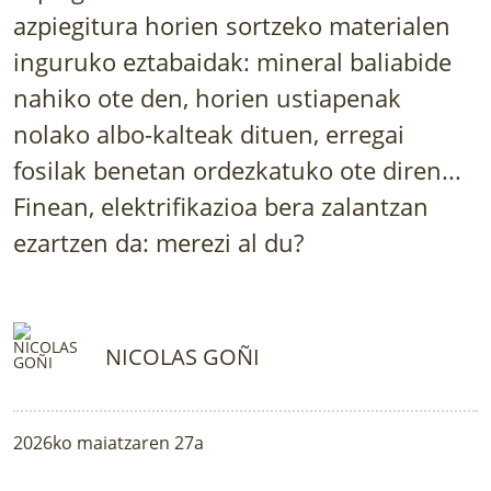
LURRAREN AGENDA
azpiegitura horien sortzeko materialen
inguruko eztabaidak: mineral baliabide
AZOKA
nahiko ote den, horien ustiapenak
nolako albo-kalteak dituen, erregai
fosilak benetan ordezkatuko ote diren...
Finean, elektrifikazioa bera zalantzan
ezartzen da: merezi al du?
NICOLAS GOÑI
2026ko maiatzaren 27a