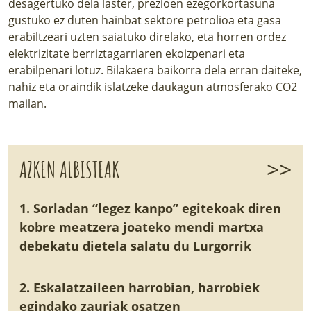
desagertuko dela laster, prezioen ezegorkortasuna
gustuko ez duten hainbat sektore petrolioa eta gasa
erabiltzeari uzten saiatuko direlako, eta horren ordez
elektrizitate berriztagarriaren ekoizpenari eta
erabilpenari lotuz. Bilakaera baikorra dela erran daiteke,
nahiz eta oraindik islatzeke daukagun atmosferako CO2
mailan.
>>
AZKEN ALBISTEAK
1. Sorladan “legez kanpo” egitekoak diren
kobre meatzera joateko mendi martxa
debekatu dietela salatu du Lurgorrik
2. Eskalatzaileen harrobian, harrobiek
egindako zauriak osatzen