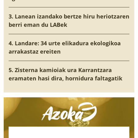
3. Lanean izandako bertze hiru heriotzaren
berri eman du LABek
4. Landare: 34 urte elikadura ekologikoa
arrakastaz ereiten
5. Zisterna kamioiak ura Karrantzara
eramaten hasi dira, hornidura faltagatik