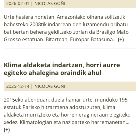
2026-02-01 |
NICOLAS GOÑI
Urte hasiera honetan, Amazoniako oihana soiltzetik
babesteko 2008tik indarrean den luzamendu pribatu
bat bertan behera gelditzeko zorian da Brasilgo Mato
Grosso estatuan. Bitartean, Europar Batasuna...
(+)
Klima aldaketa indartzen, horri aurre
egiteko ahalegina oraindik ahul
2025-12-14 |
NICOLAS GOÑI
2015eko abenduan, duela hamar urte, munduko 195
estatuk Parisko hitzarmena adostu zuten, klima
aldaketa murrizteko eta horren eraginei aurre egiteko
xedez. Klimatologian eta nazioarteko harremanetan...
(+)