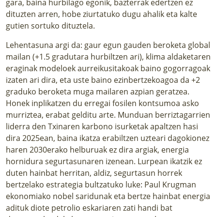
gara, baina hurbilago egonik, bazterrak edertzen ez
dituzten arren, hobe ziurtatuko dugu ahalik eta kalte
gutien sortuko dituztela.
Lehentasuna argi da: gaur egun gauden beroketa global
mailan (+1.5 gradutara hurbiltzen ari), klima aldaketaren
eraginak modeloek aurreikusitakoak baino gogorragoak
izaten ari dira, eta uste baino ezinbertzekoagoa da +2
graduko beroketa muga mailaren azpian geratzea.
Honek inplikatzen du erregai fosilen kontsumoa asko
murriztea, erabat gelditu arte. Munduan berriztagarrien
liderra den Txinaren karbono isurketak apaltzen hasi
dira 2025ean, baina ikatza erabiltzen uzteari dagokionez
haren 2030erako helburuak ez dira argiak, energia
hornidura segurtasunaren izenean. Lurpean ikatzik ez
duten hainbat herritan, aldiz, segurtasun horrek
bertzelako estrategia bultzatuko luke: Paul Krugman
ekonomiako nobel saridunak eta bertze hainbat energia
adituk diote petrolio eskariaren zati handi bat