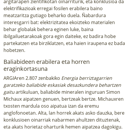
argitarapen zientifikotan oinarriturik, eta konklusioa da
elektrifikazioak erregai fosilen erabilera baino
meatzaritza gutiago beharko duela. Ñabardura
interesgarri bat: elektrizitatea ekoizteko materialen
behar globalak behera eginen luke, baina
ibilgailuetarakoak gora egin daiteke, ez badira hobe
partekatzen eta birziklatzen, eta haien iraupena ez bada
hobetzen.
Baliabideen erabilera eta horren
eraginkortasuna
ARGIAren 2.807 zenbakiko
Energia berriztagarrien
garatzeko baliabide eskasiak desazkundera behartzen
gaitu
artikuluan, baliabide mineralen inguruan Simon
Michaux aipatzen genuen, bertzeak bertze. Michauxren
txosten mardula oso aipatua izan da eremu
anglofonoetan. Alta, lan horrek akats asko dauzka, bere
konklusioen oinarriak nabarmen ahultzen dituztenak,
eta akats horietaz oharturik hemen aipatzea dagokigu.