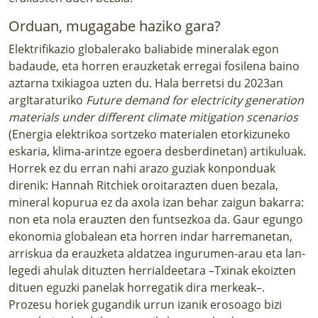
Orduan, mugagabe haziko gara?
Elektrifikazio globalerako baliabide mineralak egon
badaude, eta horren erauzketak erregai fosilena baino
aztarna txikiagoa uzten du. Hala berretsi du 2023an
argItaraturiko
Future demand for electricity generation
materials under different climate mitigation scenarios
(Energia elektrikoa sortzeko materialen etorkizuneko
eskaria, klima-arintze egoera desberdinetan) artikuluak.
Horrek ez du erran nahi arazo guziak konponduak
direnik: Hannah Ritchiek oroitarazten duen bezala,
mineral kopurua ez da axola izan behar zaigun bakarra:
non eta nola erauzten den funtsezkoa da. Gaur egungo
ekonomia globalean eta horren indar harremanetan,
arriskua da erauzketa aldatzea ingurumen-arau eta lan-
legedi ahulak dituzten herrialdeetara –Txinak ekoizten
dituen eguzki panelak horregatik dira merkeak–.
Prozesu horiek gugandik urrun izanik erosoago bizi