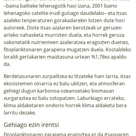
–baina baliteke lehenagotik hasi izana, 2001 baino
lehenagoko satelite-irudi gutiago daudelako– eta itsas
azaleko tenperaturen gorakadarekin lotzen dute hori
autoreek. Diote itsas azalaren berotzeak ur geruzen
arteko nahasketa murrizten duela, eta horrek geruza
sakonetatik nutrienteen azaleratzea eragozten duenez,
fitoplanktonaren garapena mugatzen duela. Kostaldeko
loraldi gertakarien maiztasuna urtean %1,78ez apaldu
da.
Berdetasunaren zurpailtzea ez litzateke hain larria, itsas
ekosistemen oinarria ez balu ukitzen, eta atmosferan
gehiegi dugun karbonoa ozeanoetako biomasan
xurgaraztea ez balu oztopatzen. Laburkiago errateko,
klima aldaketaren ondorio horrek klima aldaketa bera
larritu dezake.
Gehiago ezin irentsi
Fitoplanktonaren garapena eragoztea ez da itsasoaren