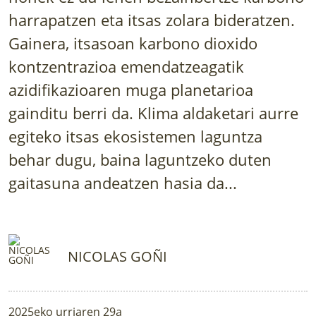
LURRAREN AGENDA
harrapatzen eta itsas zolara bideratzen.
Gainera, itsasoan karbono dioxido
AZOKA
kontzentrazioa emendatzeagatik
azidifikazioaren muga planetarioa
gainditu berri da. Klima aldaketari aurre
egiteko itsas ekosistemen laguntza
behar dugu, baina laguntzeko duten
gaitasuna andeatzen hasia da...
NICOLAS GOÑI
2025eko urriaren 29a