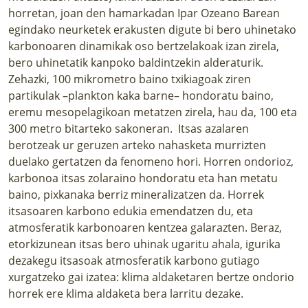
horretan, joan den hamarkadan Ipar Ozeano Barean
egindako neurketek erakusten digute bi bero uhinetako
karbonoaren dinamikak oso bertzelakoak izan zirela,
bero uhinetatik kanpoko baldintzekin alderaturik.
Zehazki, 100 mikrometro baino txikiagoak ziren
partikulak –plankton kaka barne– hondoratu baino,
eremu mesopelagikoan metatzen zirela, hau da, 100 eta
300 metro bitarteko sakoneran. Itsas azalaren
berotzeak ur geruzen arteko nahasketa murrizten
duelako gertatzen da fenomeno hori. Horren ondorioz,
karbonoa itsas zolaraino hondoratu eta han metatu
baino, pixkanaka berriz mineralizatzen da. Horrek
itsasoaren karbono edukia emendatzen du, eta
atmosferatik karbonoaren kentzea galarazten. Beraz,
etorkizunean itsas bero uhinak ugaritu ahala, igurika
dezakegu itsasoak atmosferatik karbono gutiago
xurgatzeko gai izatea: klima aldaketaren bertze ondorio
horrek ere klima aldaketa bera larritu dezake.