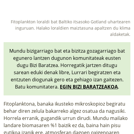
Fitoplankton loraldi bat Baltiko itsasoko Gotland uhartearen
inguruan. Halako loraldien maiztasuna apaltzen du klima
aldaketak.
Mundu bizigarriago bat eta bizitza gozagarriago bat
egunero lantzen dugunon komunitateak eusten
dugu Bizi Baratzea. Horregatik jartzen ditugu
sarean eduki denak libre, Lurrari begiratzen eta
entzuten diogunak gero eta gehiago izan gaitezen.
Batu komunitatera.
EGIN BIZI BARATZEAKOA
.
Fitoplanktona, banaka ikusteko mikroskopioz begiratu
behar diren zelula bakarreko algez osatua da nagusiki.
Horrela erranik, gugandik urrun dirudi. Mundu mailako
landare biomasaren %1 baizik ez da, baina hain pisu
gutikoa izanik ere, atmosferan dagoen oxigenoaren