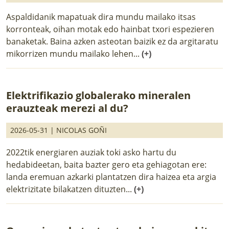
Aspaldidanik mapatuak dira mundu mailako itsas
korronteak, oihan motak edo hainbat txori espezieren
banaketak. Baina azken asteotan baizik ez da argitaratu
mikorrizen mundu mailako lehen...
(+)
Elektrifikazio globalerako mineralen
erauzteak merezi al du?
2026-05-31 |
NICOLAS GOÑI
2022tik energiaren auziak toki asko hartu du
hedabideetan, baita bazter gero eta gehiagotan ere:
landa eremuan azkarki plantatzen dira haizea eta argia
elektrizitate bilakatzen dituzten...
(+)