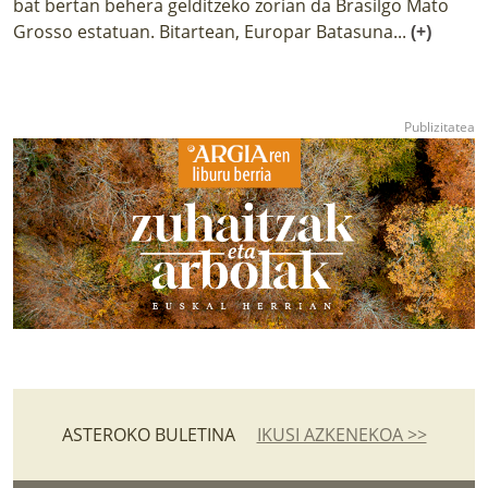
bat bertan behera gelditzeko zorian da Brasilgo Mato
Grosso estatuan. Bitartean, Europar Batasuna...
(+)
ASTEROKO BULETINA
IKUSI AZKENEKOA >>