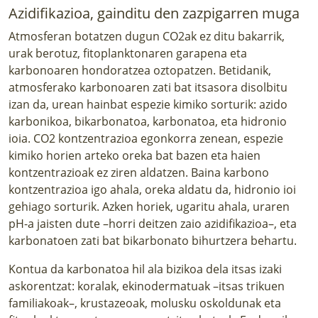
Azidifikazioa, gainditu den zazpigarren muga
Atmosferan botatzen dugun CO2ak ez ditu bakarrik,
urak berotuz, fitoplanktonaren garapena eta
karbonoaren hondoratzea oztopatzen. Betidanik,
atmosferako karbonoaren zati bat itsasora disolbitu
izan da, urean hainbat espezie kimiko sorturik: azido
karbonikoa, bikarbonatoa, karbonatoa, eta hidronio
ioia. CO2 kontzentrazioa egonkorra zenean, espezie
kimiko horien arteko oreka bat bazen eta haien
kontzentrazioak ez ziren aldatzen. Baina karbono
kontzentrazioa igo ahala, oreka aldatu da, hidronio ioi
gehiago sorturik. Azken horiek, ugaritu ahala, uraren
pH-a jaisten dute –horri deitzen zaio azidifikazioa–, eta
karbonatoen zati bat bikarbonato bihurtzera behartu.
Kontua da karbonatoa hil ala bizikoa dela itsas izaki
askorentzat: koralak, ekinodermatuak –itsas trikuen
familiakoak–, krustazeoak, molusku oskoldunak eta