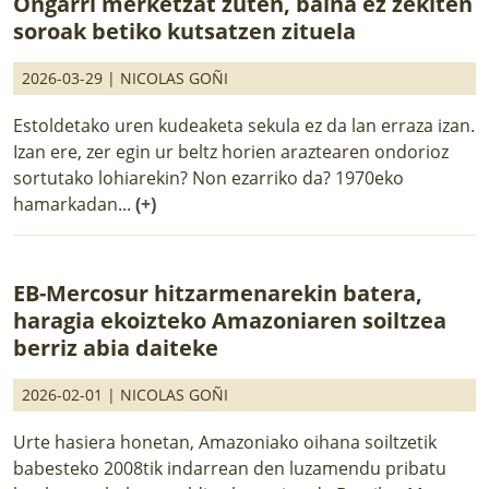
Ongarri merketzat zuten, baina ez zekiten
soroak betiko kutsatzen zituela
2026-03-29 |
NICOLAS GOÑI
Estoldetako uren kudeaketa sekula ez da lan erraza izan.
Izan ere, zer egin ur beltz horien araztearen ondorioz
sortutako lohiarekin? Non ezarriko da? 1970eko
hamarkadan...
(+)
EB-Mercosur hitzarmenarekin batera,
haragia ekoizteko Amazoniaren soiltzea
berriz abia daiteke
2026-02-01 |
NICOLAS GOÑI
Urte hasiera honetan, Amazoniako oihana soiltzetik
babesteko 2008tik indarrean den luzamendu pribatu