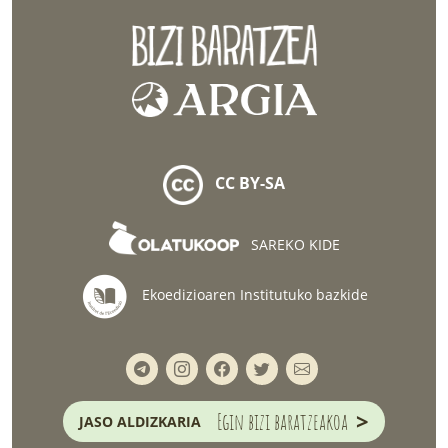
CC BY-SA
SAREKO KIDE
Ekoedizioaren Institutuko bazkide
>
Egin bizi baratzeakoa
JASO ALDIZKARIA