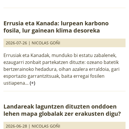
Errusia eta Kanada: lurpean karbono
fosila, lur gainean klima desoreka
2026-07-26 |
NICOLAS GOÑI
Errusiak eta Kanadak, munduko bi estatu zabalenek,
ezaugarri zonbait partekatzen dituzte: ozeano batetik
bertzerainoko hedadura, oihan azalera erraldoia, gari
esportazio garrantzitsuak, baita erregai fosilen
ustiapena...
(+)
Landareak laguntzen dituzten onddoen
lehen mapa globalak zer erakusten digu?
2026-06-28 |
NICOLAS GOÑI