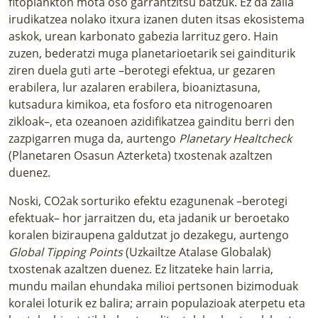
fitoplankton mota oso garrantzitsu batzuk. Ez da zaila
irudikatzea nolako itxura izanen duten itsas ekosistema
askok, urean karbonato gabezia larrituz gero. Hain
zuzen, bederatzi muga planetarioetarik sei gainditurik
ziren duela guti arte –berotegi efektua, ur gezaren
erabilera, lur azalaren erabilera, bioaniztasuna,
kutsadura kimikoa, eta fosforo eta nitrogenoaren
zikloak–, eta ozeanoen azidifikatzea gainditu berri den
zazpigarren muga da, aurtengo
Planetary Healtcheck
(Planetaren Osasun Azterketa) txostenak
azaltzen
duenez.
Noski, CO2ak sorturiko efektu ezagunenak –berotegi
efektuak– hor jarraitzen du, eta jadanik ur beroetako
koralen biziraupena galdutzat jo dezakegu, aurtengo
Global Tipping Points
(Uzkailtze Atalase Globalak)
txostenak
azaltzen duenez. Ez litzateke hain larria,
mundu mailan ehundaka milioi pertsonen bizimoduak
koralei loturik ez balira; arrain populazioak aterpetu eta