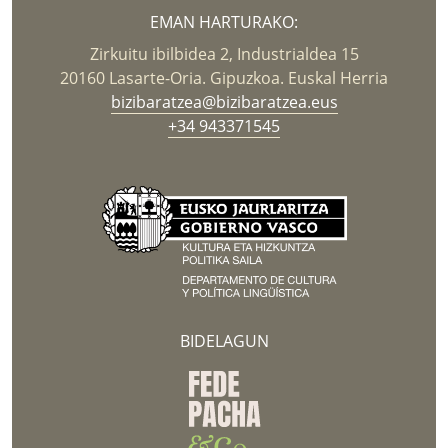
EMAN HARTURAKO:
Zirkuitu ibilbidea 2, Industrialdea 15
20160 Lasarte-Oria. Gipuzkoa. Euskal Herria
bizibaratzea@bizibaratzea.eus
+34 943371545
BIDELAGUN