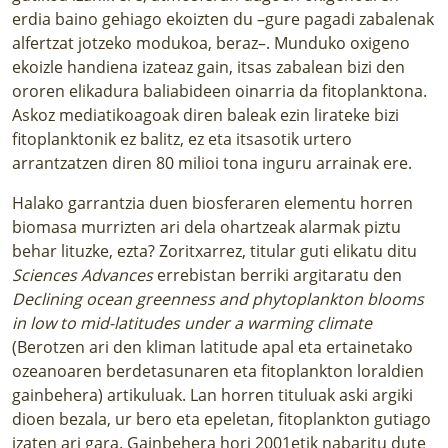
erdia baino gehiago ekoizten du –gure pagadi zabalenak
alfertzat jotzeko modukoa, beraz–. Munduko oxigeno
ekoizle handiena izateaz gain, itsas zabalean bizi den
ororen elikadura baliabideen oinarria da fitoplanktona.
Askoz mediatikoagoak diren baleak ezin lirateke bizi
fitoplanktonik ez balitz, ez eta itsasotik urtero
arrantzatzen diren 80 milioi tona inguru arrainak ere.
Halako garrantzia duen biosferaren elementu horren
biomasa murrizten ari dela ohartzeak alarmak piztu
behar lituzke, ezta? Zoritxarrez, titular guti elikatu ditu
Sciences Advances
errebistan berriki argitaratu den
Declining ocean greenness and phytoplankton blooms
in low to mid-latitudes under a warming climate
(Berotzen ari den kliman latitude apal eta ertainetako
ozeanoaren berdetasunaren eta fitoplankton loraldien
gainbehera) artikuluak. Lan horren tituluak aski argiki
dioen bezala, ur bero eta epeletan, fitoplankton gutiago
izaten ari gara. Gainbehera hori 2001etik nabaritu dute