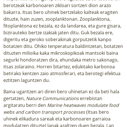
berotzeak karbonoaren zikloari sortzen dion arazo
bakarra. Itsas bero uhinek bertzelako kalteak eragiten
dituzte, hain zuzen, zooplanktonan. Zooplanktona,
fitoplanktona ez bezala, ez da landarea, eta gure gisara,
bizirauteko bertze izakiak jaten ditu. Guk bezala ere,
digeritu eta geroko soberakinak gorputzetik kanpo
botatzen ditu. Ohiko tenperatura baldintzetan, botatzen
dituzten milioika kaka mikroskopikoak mantsoki baina
segurki hondoratzen dira, ehundaka metro sakonago,
itsas zolaraino. Horren bitartez, edukitako karbonoa
betirako kentzen zaio atmosferari, eta berotegi efektua
eztitzen laguntzen du.
Baina ugaritzen ari diren bero uhinetan ez da beti hala
gertatzen,
Nature Communications
errebistan
argitaratu berri den
Marine heatwaves modulate food
webs and carbon transport processes
(Itsas bero
uhinek elikadura sareak eta karbonoaren garraioa
modulatzen dituzte) lanak azaltzen duen bezala. Lan