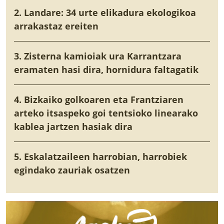
2. Landare: 34 urte elikadura ekologikoa
arrakastaz ereiten
3. Zisterna kamioiak ura Karrantzara
eramaten hasi dira, hornidura faltagatik
4. Bizkaiko golkoaren eta Frantziaren
arteko itsaspeko goi tentsioko linearako
kablea jartzen hasiak dira
5. Eskalatzaileen harrobian, harrobiek
egindako zauriak osatzen