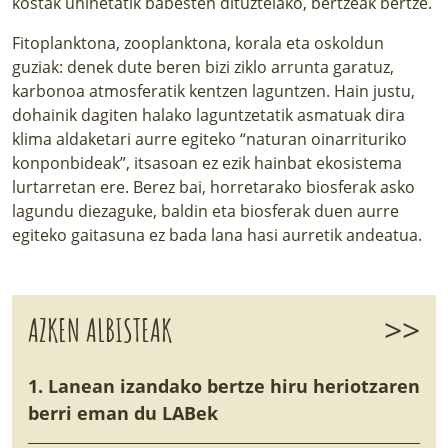
kostak uhinetatik babesten dituztelako, bertzeak bertze.
Fitoplanktona, zooplanktona, korala eta oskoldun
guziak: denek dute beren bizi ziklo arrunta garatuz,
karbonoa atmosferatik kentzen laguntzen. Hain justu,
dohainik dagiten halako laguntzetatik asmatuak dira
klima aldaketari aurre egiteko “naturan oinarrituriko
konponbideak”, itsasoan ez ezik hainbat ekosistema
lurtarretan ere. Berez bai, horretarako biosferak asko
lagundu diezaguke, baldin eta biosferak duen aurre
egiteko gaitasuna ez bada lana hasi aurretik andeatua.
>>
AZKEN ALBISTEAK
1. Lanean izandako bertze hiru heriotzaren
berri eman du LABek