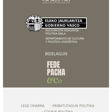
+34 943371545
BIDELAGUN
LEGE OHARRA
PRIBATUTASUN POLITIKA
COOKIE POLITIKA