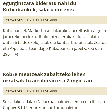
egurgintzara bideratu nahi du
Kutxabankek, salatu dutenez
2026-07-09 |
ESTITXU EIZAGIRRE
Kutxabankek Markesbaso finkarako aurreikusita zegoen
jatorrizko proiektutik aldentzea erabaki duela salatu
dute 36 talde ekologistak eta kontserbazionistak. Zestoa
eta Azpeitia artean dago Kutxabanken jabetzakoa den
290...
(+)
Kobre meatzeak zabaltzeko lehen
urratsak Lizarraldean eta Zangotzan
2026-07-06 |
ESTITXU EIZAGIRRE
Sorladako Udalak (Nafarroa) baimena eman dio Iberian
Copper S.L.U. enpresari lur komunaletan