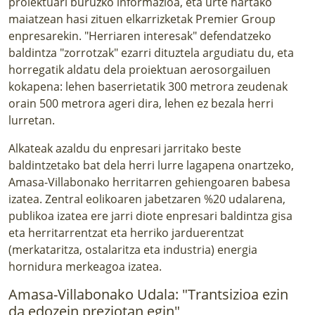
proiektuari buruzko informazioa, eta urte hartako
maiatzean hasi zituen elkarrizketak Premier Group
enpresarekin. "Herriaren interesak" defendatzeko
baldintza "zorrotzak" ezarri dituztela argudiatu du, eta
horregatik aldatu dela proiektuan aerosorgailuen
kokapena: lehen baserrietatik 300 metrora zeudenak
orain 500 metrora ageri dira, lehen ez bezala herri
lurretan.
Alkateak azaldu du enpresari jarritako beste
baldintzetako bat dela herri lurre lagapena onartzeko,
Amasa-Villabonako herritarren gehiengoaren babesa
izatea. Zentral eolikoaren jabetzaren %20 udalarena,
publikoa izatea ere jarri diote enpresari baldintza gisa
eta herritarrentzat eta herriko jarduerentzat
(merkataritza, ostalaritza eta industria) energia
hornidura merkeagoa izatea.
Amasa-Villabonako Udala: "Trantsizioa ezin
da edozein preziotan egin"