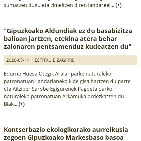
sumatzen dugu eta zimeltzen diren landareei...
(+)
"Gipuzkoako Aldundiak ez du basabizitza
balioan jartzen, etekina atera behar
zaionaren pentsamenduz kudeatzen du"
2026-07-14 |
ESTITXU EIZAGIRRE
Edurne Huesa Otegik Aralar parke naturaleko
patronatuan Landarlaneko kide gisa hartzen du parte
eta Aitziber Sarobe Egigurenek Pagoeta parke
naturaleko patronatuan Arkamuka ordezkatzen du.
Biak...
(+)
Kontserbazio ekologikorako aurreikusia
zegoen Gipuzkoako Markesbaso basoa