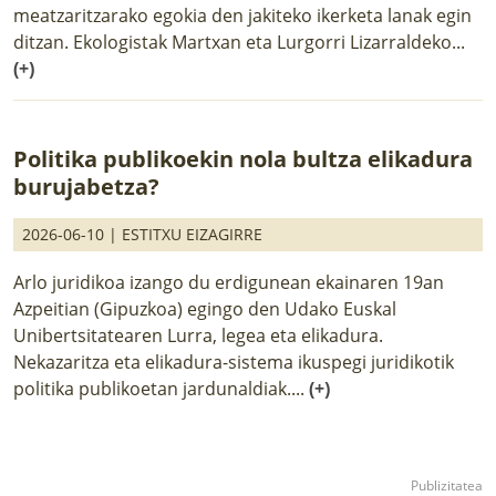
meatzaritzarako egokia den jakiteko ikerketa lanak egin
ditzan. Ekologistak Martxan eta Lurgorri Lizarraldeko...
(+)
Politika publikoekin nola bultza elikadura
burujabetza?
2026-06-10 |
ESTITXU EIZAGIRRE
Arlo juridikoa izango du erdigunean ekainaren 19an
Azpeitian (Gipuzkoa) egingo den Udako Euskal
Unibertsitatearen Lurra, legea eta elikadura.
Nekazaritza eta elikadura-sistema ikuspegi juridikotik
politika publikoetan jardunaldiak....
(+)