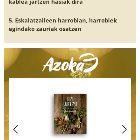
kablea jartzen hasiak dira
5. Eskalatzaileen harrobian, harrobiek
egindako zauriak osatzen