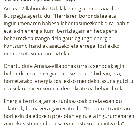
Amasa-Villabonako Udalak energiaren auziaz duen
ikuspegia agertu du: "Herriaren borondatea eta
ingurumenaren babesa lehentasunezkoak dira, nahiz
eta jakin energia iturri berriztagarrien hedapena
beharrezkoa izango dela gaur egungo energia
kontsumo handiak asetzeko eta erregai fosilekiko
mendekotasuna murrizteko".
Onartu dute Amasa-Villabonak urrats sendoak egin
behar dituela "energia trantsizioaren" bidean, eta,
horretarako, energia fosilekiko mendekotasuna gutxitu
eta sektorearen kontrol demokratikoa behar direla.
Energia berriztagarriak funtsezkoak direla esan du
alkateak, baina zera gaineratu du: "Hala ere, trantsizio
hori ezin da edozein preziotan egin, eta ingurumenaren
zein ekosistemen babesa ezinbesteko baldintza da".