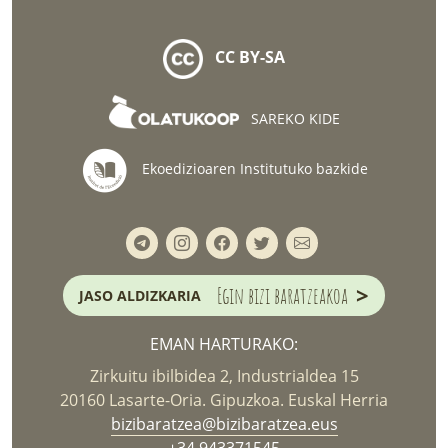
CC BY-SA
SAREKO KIDE
Ekoedizioaren Institutuko bazkide
>
Egin bizi baratzeakoa
JASO ALDIZKARIA
EMAN HARTURAKO:
Zirkuitu ibilbidea 2, Industrialdea 15
20160 Lasarte-Oria. Gipuzkoa. Euskal Herria
bizibaratzea@bizibaratzea.eus