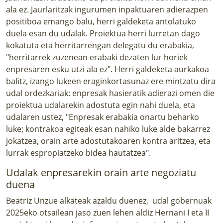
ala ez. Jaurlaritzak ingurumen inpaktuaren adierazpen
positiboa emango balu, herri galdeketa antolatuko
duela esan du udalak. Proiektua herri lurretan dago
kokatuta eta herritarrengan delegatu du erabakia,
"herritarrek zuzenean erabaki dezaten lur horiek
enpresaren esku utzi ala ez". Herri galdeketa aurkakoa
balitz, izango lukeen eraginkortasunaz ere mintzatu dira
udal ordezkariak: enpresak hasieratik adierazi omen die
proiektua udalarekin adostuta egin nahi duela, eta
udalaren ustez, "Enpresak erabakia onartu beharko
luke; kontrakoa egiteak esan nahiko luke alde bakarrez
jokatzea, orain arte adostutakoaren kontra aritzea, eta
lurrak espropiatzeko bidea hautatzea".
Udalak enpresarekin orain arte negoziatu
duena
Beatriz Unzue alkateak azaldu duenez, udal gobernuak
2025eko otsailean jaso zuen lehen aldiz Hernani I eta II