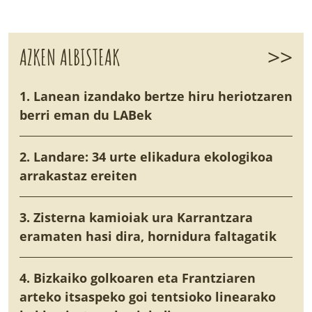
>>
AZKEN ALBISTEAK
1. Lanean izandako bertze hiru heriotzaren
berri eman du LABek
2. Landare: 34 urte elikadura ekologikoa
arrakastaz ereiten
3. Zisterna kamioiak ura Karrantzara
eramaten hasi dira, hornidura faltagatik
4. Bizkaiko golkoaren eta Frantziaren
arteko itsaspeko goi tentsioko linearako