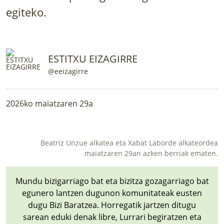
egiteko.
ESTITXU EIZAGIRRE
@eeizagirre
2026ko maiatzaren 29a
Beatriz Unzue alkatea eta Xabat Laborde alkateordea
maiatzaren 29an azken berriak ematen.
Mundu bizigarriago bat eta bizitza gozagarriago bat
egunero lantzen dugunon komunitateak eusten
dugu Bizi Baratzea. Horregatik jartzen ditugu
sarean eduki denak libre, Lurrari begiratzen eta