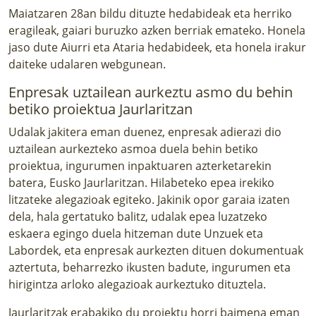
Maiatzaren 28an bildu dituzte hedabideak eta herriko
eragileak, gaiari buruzko azken berriak emateko. Honela
jaso dute
Aiurri
eta
Ataria
hedabideek, eta
honela irakur
daiteke udalaren webgunean.
Enpresak uztailean aurkeztu asmo du behin
betiko proiektua Jaurlaritzan
Udalak jakitera eman duenez, enpresak adierazi dio
uztailean aurkezteko asmoa duela behin betiko
proiektua, ingurumen inpaktuaren azterketarekin
batera, Eusko Jaurlaritzan. Hilabeteko epea irekiko
litzateke alegazioak egiteko. Jakinik opor garaia izaten
dela, hala gertatuko balitz, udalak epea luzatzeko
eskaera egingo duela hitzeman dute Unzuek eta
Labordek, eta enpresak aurkezten dituen dokumentuak
aztertuta, beharrezko ikusten badute, ingurumen eta
hirigintza arloko alegazioak aurkeztuko dituztela.
Jaurlaritzak erabakiko du proiektu horri baimena eman