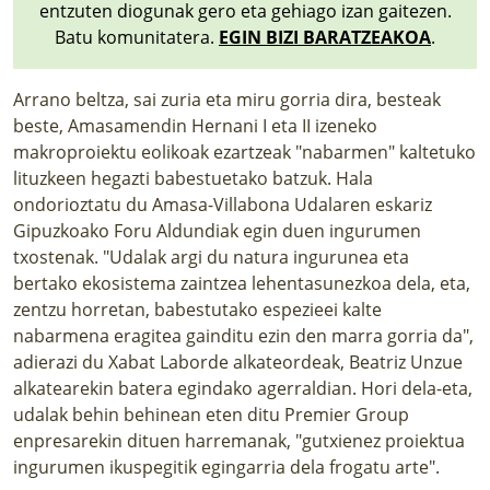
entzuten diogunak gero eta gehiago izan gaitezen.
Batu komunitatera.
EGIN BIZI BARATZEAKOA
.
Arrano beltza, sai zuria eta miru gorria dira, besteak
beste, Amasamendin Hernani I eta II izeneko
makroproiektu eolikoak ezartzeak "nabarmen" kaltetuko
lituzkeen hegazti babestuetako batzuk. Hala
ondorioztatu du Amasa-Villabona Udalaren eskariz
Gipuzkoako Foru Aldundiak egin duen ingurumen
txostenak. "Udalak argi du natura ingurunea eta
bertako ekosistema zaintzea lehentasunezkoa dela, eta,
zentzu horretan, babestutako espezieei kalte
nabarmena eragitea gainditu ezin den marra gorria da",
adierazi du Xabat Laborde alkateordeak, Beatriz Unzue
alkatearekin batera egindako agerraldian. Hori dela-eta,
udalak behin behinean eten ditu Premier Group
enpresarekin dituen harremanak, "gutxienez proiektua
ingurumen ikuspegitik egingarria dela frogatu arte".