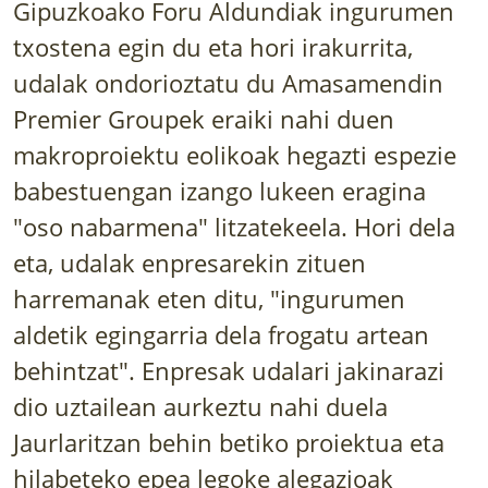
Gipuzkoako Foru Aldundiak ingurumen
LURRAREN AGENDA
txostena egin du eta hori irakurrita,
AZOKA
udalak ondorioztatu du Amasamendin
Premier Groupek eraiki nahi duen
makroproiektu eolikoak hegazti espezie
babestuengan izango lukeen eragina
"oso nabarmena" litzatekeela. Hori dela
eta, udalak enpresarekin zituen
harremanak eten ditu, "ingurumen
aldetik egingarria dela frogatu artean
behintzat". Enpresak udalari jakinarazi
dio uztailean aurkeztu nahi duela
Jaurlaritzan behin betiko proiektua eta
hilabeteko epea legoke alegazioak