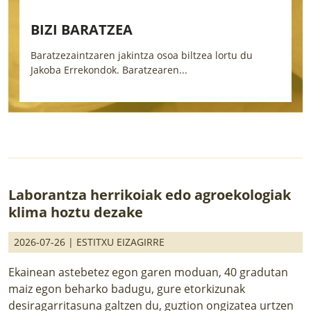
BIZITZA BATEN TXATALAK
iltzea lortu du
Onintza Enbeitak idatzia da. Feli Madaria
.
bizipenak jaso ditu,...
Laborantza herrikoiak edo agroekologiak
klima hoztu dezake
2026-07-26 |
ESTITXU EIZAGIRRE
Ekainean astebetez egon garen moduan, 40 gradutan
maiz egon beharko badugu, gure etorkizunak
desiragarritasuna galtzen du, guztion ongizatea urtzen