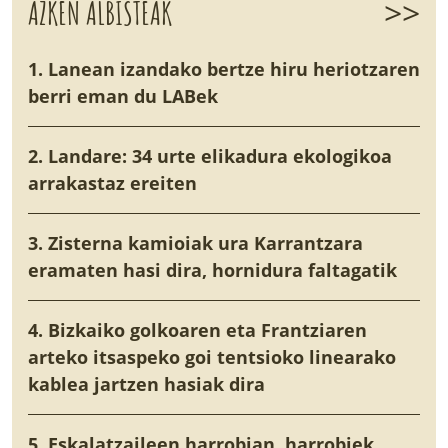
>>
AZKEN ALBISTEAK
1. Lanean izandako bertze hiru heriotzaren
berri eman du LABek
2. Landare: 34 urte elikadura ekologikoa
arrakastaz ereiten
3. Zisterna kamioiak ura Karrantzara
eramaten hasi dira, hornidura faltagatik
4. Bizkaiko golkoaren eta Frantziaren
arteko itsaspeko goi tentsioko linearako
kablea jartzen hasiak dira
5. Eskalatzaileen harrobian, harrobiek