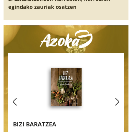
egindako zauriak osatzen
BIZI BARATZEA
B