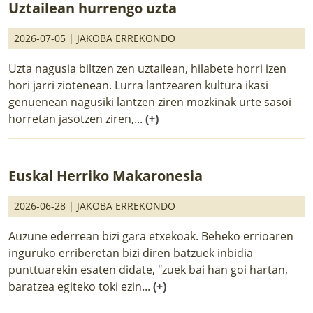
Uztailean hurrengo uzta
2026-07-05 |
JAKOBA ERREKONDO
Uzta nagusia biltzen zen uztailean, hilabete horri izen
hori jarri ziotenean. Lurra lantzearen kultura ikasi
genuenean nagusiki lantzen ziren mozkinak urte sasoi
horretan jasotzen ziren,...
(+)
Euskal Herriko Makaronesia
2026-06-28 |
JAKOBA ERREKONDO
Auzune ederrean bizi gara etxekoak. Beheko errioaren
inguruko erriberetan bizi diren batzuek inbidia
punttuarekin esaten didate, "zuek bai han goi hartan,
baratzea egiteko toki ezin...
(+)