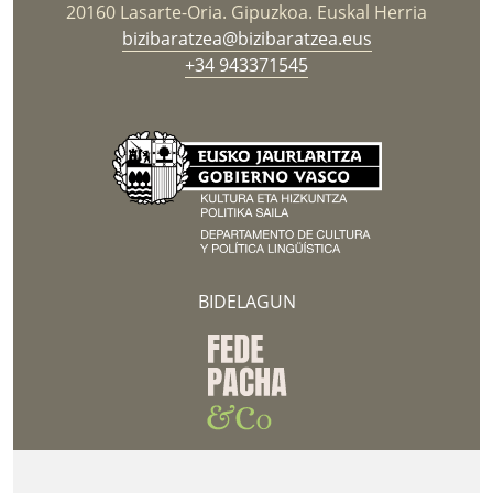
20160 Lasarte-Oria. Gipuzkoa. Euskal Herria
bizibaratzea@bizibaratzea.eus
+34 943371545
BIDELAGUN