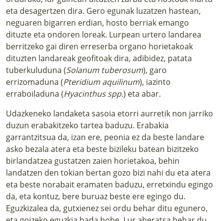
eta desagertzen dira. Gero egunak luzatzen hastean,
neguaren bigarren erdian, hosto berriak emango
dituzte eta ondoren loreak. Lurpean urtero landarea
berritzeko gai diren erreserba organo horietakoak
dituzten landareak geofitoak dira, adibidez, patata
tuberkuluduna (
Solanum tuberosum
), garo
errizomaduna (
Pteridium aquilinum
), iazinto
erraboiladuna (
Hyacinthus spp.
) eta abar.
Udazkeneko landaketa sasoia etorri aurretik non jarriko
duzun erabakitzeko tartea baduzu. Erabakia
garrantzitsua da, izan ere, peonia ez da beste landare
asko bezala atera eta beste bizileku batean bizitzeko
birlandatzea gustatzen zaien horietakoa, behin
landatzen den tokian bertan gozo bizi nahi du eta atera
eta beste norabait eramaten baduzu, erretxindu egingo
da, eta kontuz, bere buruaz beste ere egingo du.
Eguzkizalea da, gutxienez sei ordu behar ditu egunero,
eta goizeko eguzkia bada hobe. Lur aberatsa behar du,