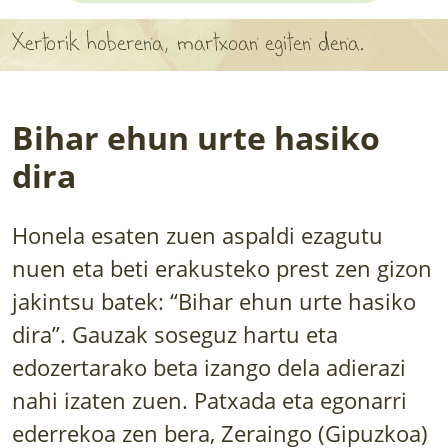
APARTEN MAPA
Xertorik hoberena, martxoan egiten dena.
LURRERAKO BIDE LAGUN
BARATZEA
Bihar ehun urte hasiko
HASI NAHI AL DUZU? 8 URRATS
dira
BIZI BARATZEA LIBURUA
Honela esaten zuen aspaldi ezagutu
SENDABELARRAK
nuen eta beti erakusteko prest zen gizon
jakintsu batek: “Bihar ehun urte hasiko
ETXEKO LANDAREAK
dira”. Gauzak soseguz hartu eta
LANDAREPEDIA
edozertarako beta izango dela adierazi
nahi izaten zuen. Patxada eta egonarri
ALBISTEAK
ederrekoa zen bera, Zeraingo (Gipuzkoa)