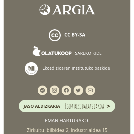
CC BY-SA
SAREKO KIDE
Ekoedizioaren Institutuko bazkide
>
Egin bizi baratzeakoa
JASO ALDIZKARIA
EMAN HARTURAKO:
Zirkuitu ibilbidea 2, Industrialdea 15