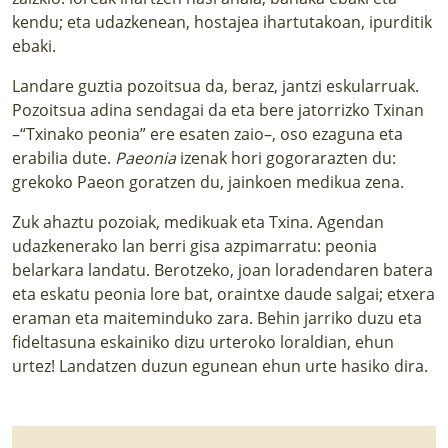
kendu; eta udazkenean, hostajea ihartutakoan, ipurditik
ebaki.
Landare guztia pozoitsua da, beraz, jantzi eskularruak.
Pozoitsua adina sendagai da eta bere jatorrizko Txinan
–“Txinako peonia” ere esaten zaio–, oso ezaguna eta
erabilia dute.
Paeonia
izenak hori gogorarazten du:
grekoko Paeon goratzen du, jainkoen medikua zena.
Zuk ahaztu pozoiak, medikuak eta Txina. Agendan
udazkenerako lan berri gisa azpimarratu: peonia
belarkara landatu. Berotzeko, joan loradendaren batera
eta eskatu peonia lore bat, oraintxe daude salgai; etxera
eraman eta maiteminduko zara. Behin jarriko duzu eta
fideltasuna eskainiko dizu urteroko loraldian, ehun
urtez! Landatzen duzun egunean ehun urte hasiko dira.