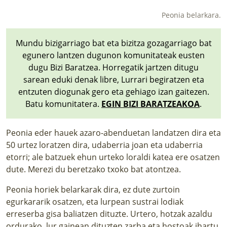
Peonia belarkara.
Mundu bizigarriago bat eta bizitza gozagarriago bat
egunero lantzen dugunon komunitateak eusten
dugu Bizi Baratzea. Horregatik jartzen ditugu
sarean eduki denak libre, Lurrari begiratzen eta
entzuten diogunak gero eta gehiago izan gaitezen.
Batu komunitatera.
EGIN BIZI BARATZEAKOA
.
Peonia eder hauek azaro-abenduetan landatzen dira eta
50 urtez loratzen dira, udaberria joan eta udaberria
etorri; ale batzuek ehun urteko loraldi katea ere osatzen
dute. Merezi du beretzako txoko bat atontzea.
Peonia horiek belarkarak dira, ez dute zurtoin
egurkararik osatzen, eta lurpean sustrai lodiak
erreserba gisa baliatzen dituzte. Urtero, hotzak azaldu
ordurako, lur gainean dituzten zarba eta hostoak ihartu