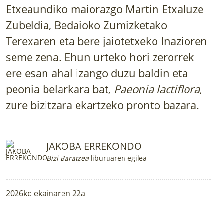
LURRAREN AGENDA
Etxeaundiko maiorazgo Martin Etxaluze
Zubeldia, Bedaioko Zumizketako
AZOKA
Terexaren eta bere jaiotetxeko Inazioren
seme zena. Ehun urteko hori zerorrek
ere esan ahal izango duzu baldin eta
peonia belarkara bat,
Paeonia lactiflora
,
zure bizitzara ekartzeko pronto bazara.
JAKOBA ERREKONDO
Bizi Baratzea
liburuaren egilea
2026ko ekainaren 22a