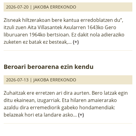
2026-07-20 |
JAKOBA ERREKONDO
Zisneak hiltzerakoan bere kantua erredoblatzen du”,
itzuli zuen Aita Villasantek Axularren 1643ko Gero
liburuaren 1964ko bertsioan. Ez dakit nola adieraziko
zuketen ez batak ez besteak,...
(+)
Beroari beroarena ezin kendu
2026-07-13 |
JAKOBA ERREKONDO
Zuhaitzak ere erretzen ari dira aurten. Bero latzak egin
ditu ekainean, izugarriak. Eta hilaren amaierarako
azaldu dira erremediorik gabeko hondamendiak:
belazeak hori eta landare asko...
(+)