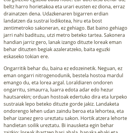
beltz harro horietakoa eta urari eusten ez diona, erraz
drainatzen dena. Udazkenaren bigarren erdian
landatzen da sustrai lodikotea, hiru eta bost
zentimetroko sakoneran, ez gehiago. Bat baino gehiago
jarri nahi badituzu, utzi metro beteko tartea. Sakonera
handian jarriz gero, lanak izango dituzte loreak eman
behar dituzten begiak azaleratzeko, baita eguzki
eskaseko tokian ere.
Ongarritik behar du, baina ez edozeinetik. Neguan, ez
eman ongarri nitrogenodunik, bestela hostoa mardul
emango du, eta lorea argal. Loraldiaren ondoren
ongarritu, simaurra, luarra edota adar edo hezur
hautsarekin; orduan hostoak edertuko dira eta lurpeko
sustraiak lepo beteko dituzte gorde jakiz. Landaketa
ondorengo lehen udan zaindu beroa eta lehortea, eta
behar izanez gero ureztatu sakon. Hortik atzera lehorte
handietan soilik ureztatu. Bi inausketa egin behar
zaizkio: loreak ihartzen hasi ahala, banaka ebaki eta