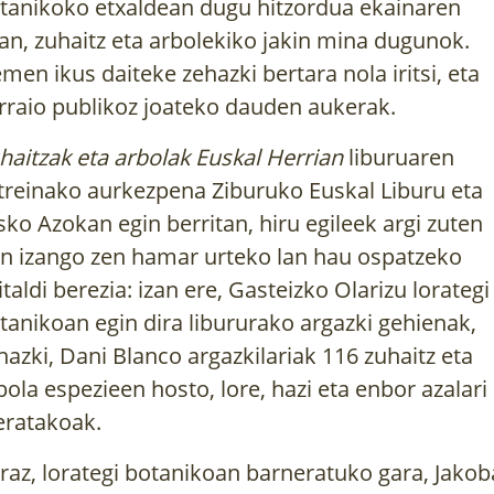
tanikoko etxaldean dugu hitzordua ekainaren
an, zuhaitz eta arbolekiko jakin mina dugunok.
emen
ikus daiteke zehazki bertara nola iritsi, eta
rraio publikoz joateko dauden aukerak.
haitzak eta arbolak Euskal Herrian
liburuaren
treinako aurkezpena
Ziburuko Euskal Liburu eta
sko Azokan egin berritan, hiru egileek argi zuten
n izango zen hamar urteko lan hau ospatzeko
italdi berezia: izan ere, Gasteizko Olarizu lorategi
tanikoan egin dira libururako argazki gehienak,
hazki, Dani Blanco argazkilariak 116 zuhaitz eta
bola espezieen hosto, lore, hazi eta enbor azalari
eratakoak.
raz, lorategi botanikoan barneratuko gara, Jakob