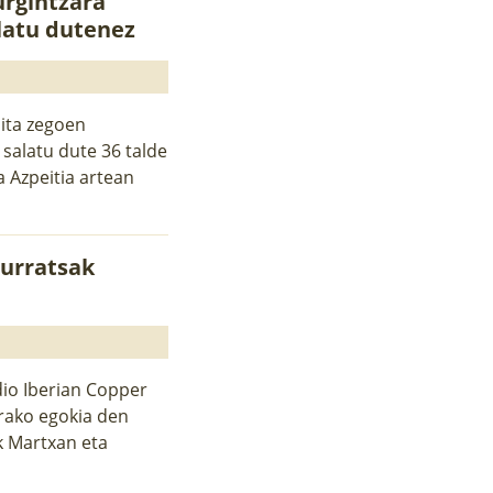
rgintzara
latu dutenez
ita zegoen
 salatu dute 36 talde
a Azpeitia artean
 urratsak
io Iberian Copper
arako egokia den
ak Martxan eta