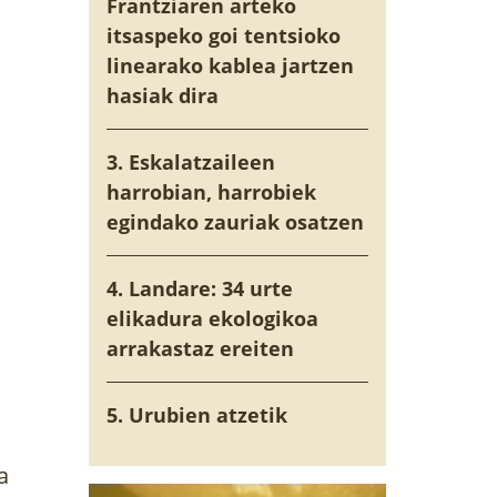
Frantziaren arteko
itsaspeko goi tentsioko
linearako kablea jartzen
hasiak dira
3. Eskalatzaileen
harrobian, harrobiek
egindako zauriak osatzen
4. Landare: 34 urte
elikadura ekologikoa
arrakastaz ereiten
5. Urubien atzetik
a