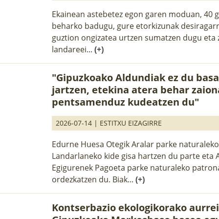
Ekainean astebetez egon garen moduan, 40 
beharko badugu, gure etorkizunak desiragarr
guztion ongizatea urtzen sumatzen dugu eta 
landareei...
(+)
"Gipuzkoako Aldundiak ez du basa
jartzen, etekina atera behar zaio
pentsamenduz kudeatzen du"
2026-07-14 |
ESTITXU EIZAGIRRE
Edurne Huesa Otegik Aralar parke naturalek
Landarlaneko kide gisa hartzen du parte eta 
Egigurenek Pagoeta parke naturaleko patro
ordezkatzen du. Biak...
(+)
Kontserbazio ekologikorako aurre