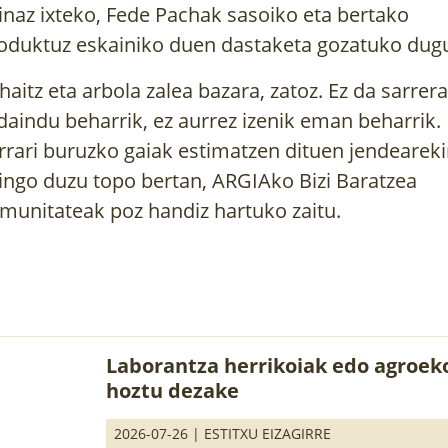
inaz ixteko, Fede Pachak sasoiko eta bertako
baratzean,...
oduktuz eskainiko duen dastaketa gozatuko dug
haitz eta arbola zalea bazara, zatoz. Ez da sarrera
daindu beharrik, ez aurrez izenik eman beharrik.
rrari buruzko gaiak estimatzen dituen jendearek
ingo duzu topo bertan, ARGIAko
Bizi Baratzea
munitatea
k poz handiz hartuko zaitu.
Laborantza herrikoiak edo agroek
hoztu dezake
2026-07-26 |
ESTITXU EIZAGIRRE