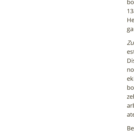
bo
13
H
ga
Zu
es
Di
no
ek
bo
ze
ar
at
Be