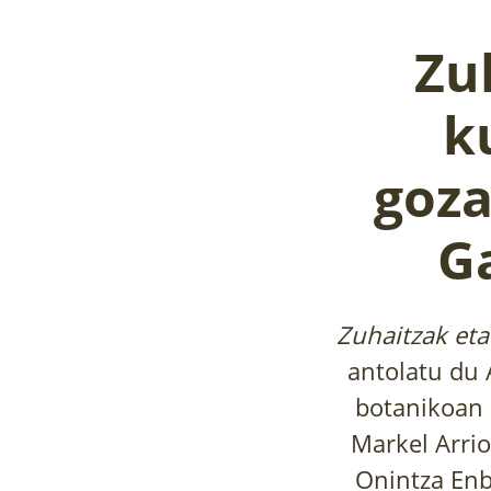
Zu
k
goza
G
Zuhaitzak eta
antolatu du 
botanikoan 
Markel Arrio
Onintza Enb