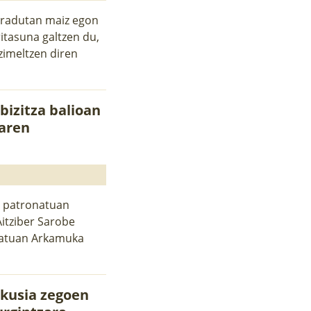
gradutan maiz egon
itasuna galtzen du,
zimeltzen diren
bizitza balioan
naren
o patronatuan
Aitziber Sarobe
natuan Arkamuka
ikusia zegoen