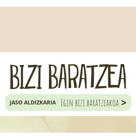
>
Egin bizi baratzeakoa
JASO ALDIZKARIA