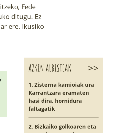
itzeko, Fede
uko ditugu. Ez
ar ere. Ikusiko
>>
AZKEN ALBISTEAK
o
1. Zisterna kamioiak ura
Karrantzara eramaten
hasi dira, hornidura
faltagatik
2. Bizkaiko golkoaren eta