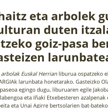
haitz eta arbolek g
ulturan duten itzal
tzeko goiz-pasa be
asteizen larunbate
 arbolak Euskal Herrian
liburua ospatzeko ek
ARGIAk larunbata honetarako. Gasteizko Ola
paseoa egingo dugu, liburuaren egile Jakob
labengoa eta Iñaki Etxebesteren azalpenak 
eita eta Unai Agirre bertsolarien bat-batek