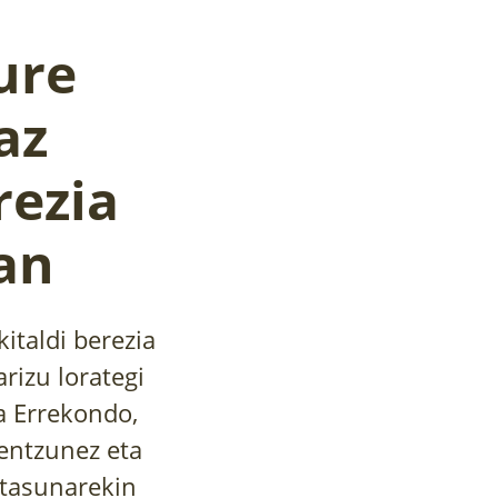
ure
az
rezia
an
italdi berezia
rizu lorategi
a Errekondo,
entzunez eta
otasunarekin