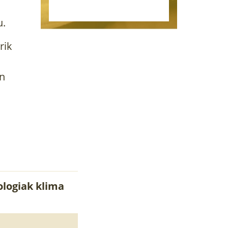
u.
rik
in
ologiak klima