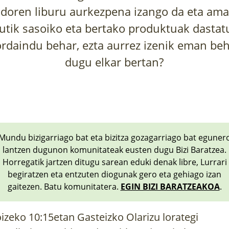
doren liburu aurkezpena izango da eta ama
tik sasoiko eta bertako produktuak dastat
ordaindu behar, ezta aurrez izenik eman beh
dugu elkar bertan?
Mundu bizigarriago bat eta bizitza gozagarriago bat eguner
lantzen dugunon komunitateak eusten dugu Bizi Baratzea.
Horregatik jartzen ditugu sarean eduki denak libre, Lurrari
begiratzen eta entzuten diogunak gero eta gehiago izan
gaitezen. Batu komunitatera.
EGIN BIZI BARATZEAKOA
.
izeko 10:15etan Gasteizko Olarizu lorategi