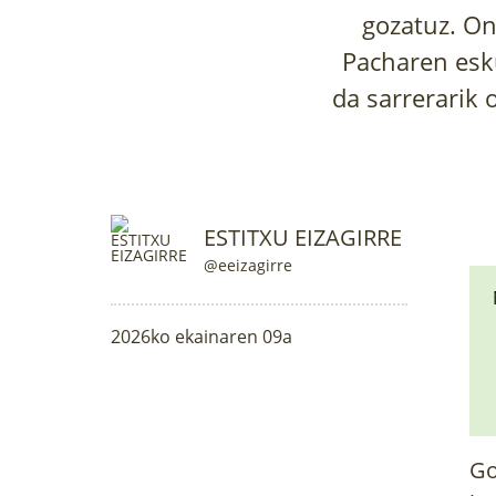
gozatuz. On
Pacharen esku
da sarrerarik 
ESTITXU EIZAGIRRE
@eeizagirre
2026ko ekainaren 09a
Go