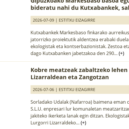
Gipuzkoako Markesbaso basoa egu
bideratu nahi du Kutxabankek, sa
2026-07-09 |
ESTITXU EIZAGIRRE
Kutxabankek Markesbaso finkarako aurreikus
jatorrizko proiektutik aldentzea erabaki duela
ekologistak eta kontserbazionistak. Zestoa et
dago Kutxabanken jabetzakoa den 290...
(+)
Kobre meatzeak zabaltzeko lehen
Lizarraldean eta Zangotzan
2026-07-06 |
ESTITXU EIZAGIRRE
Sorladako Udalak (Nafarroa) baimena eman d
S.L.U. enpresari lur komunaletan meatzaritz
jakiteko ikerketa lanak egin ditzan. Ekologist
Lurgorri Lizarraldeko...
(+)