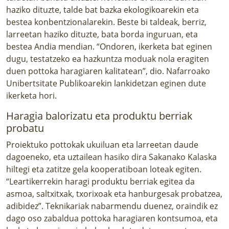
haziko dituzte, talde bat bazka ekologikoarekin eta
bestea konbentzionalarekin. Beste bi taldeak, berriz,
larreetan haziko dituzte, bata borda inguruan, eta
bestea Andia mendian. “Ondoren, ikerketa bat eginen
dugu, testatzeko ea hazkuntza moduak nola eragiten
duen pottoka haragiaren kalitatean”, dio. Nafarroako
Unibertsitate Publikoarekin lankidetzan eginen dute
ikerketa hori.
Haragia balorizatu eta produktu berriak
probatu
Proiektuko pottokak ukuiluan eta larreetan daude
dagoeneko, eta uztailean hasiko dira Sakanako Kalaska
hiltegi eta zatitze gela kooperatiboan loteak egiten.
“Leartikerrekin haragi produktu berriak egitea da
asmoa, saltxitxak, txorixoak eta hanburgesak probatzea,
adibidez”. Teknikariak nabarmendu duenez, oraindik ez
dago oso zabaldua pottoka haragiaren kontsumoa, eta