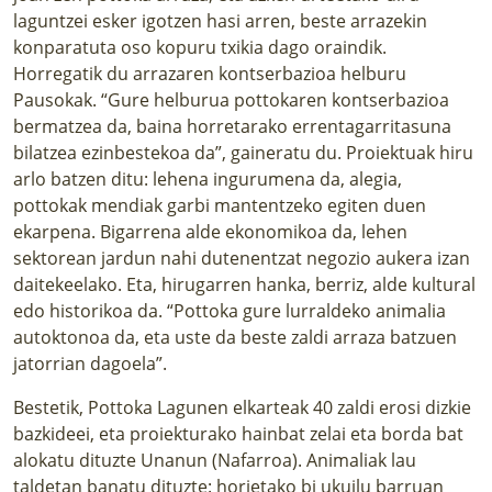
laguntzei esker igotzen hasi arren, beste arrazekin
konparatuta oso kopuru txikia dago oraindik.
Horregatik du arrazaren kontserbazioa helburu
Pausokak. “Gure helburua pottokaren kontserbazioa
bermatzea da, baina horretarako errentagarritasuna
bilatzea ezinbestekoa da”, gaineratu du. Proiektuak hiru
arlo batzen ditu: lehena ingurumena da, alegia,
pottokak mendiak garbi mantentzeko egiten duen
ekarpena. Bigarrena alde ekonomikoa da, lehen
sektorean jardun nahi dutenentzat negozio aukera izan
daitekeelako. Eta, hirugarren hanka, berriz, alde kultural
edo historikoa da. “Pottoka gure lurraldeko animalia
autoktonoa da, eta uste da beste zaldi arraza batzuen
jatorrian dagoela”.
Bestetik, Pottoka Lagunen elkarteak 40 zaldi erosi dizkie
bazkideei, eta proiekturako hainbat zelai eta borda bat
alokatu dituzte Unanun (Nafarroa). Animaliak lau
taldetan banatu dituzte: horietako bi ukuilu barruan