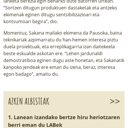
lanketa berezia egin beharko dute datorren urtean.
“Sortzen ditugun produktuen dastaketak eta antzeko
ekimenak eginen ditugu sentsibilizazioari eta
kontsumoari begira”, dio.
Momentuz, Sakana mailako ekimena da Pausoka, baina
teknikariak azpimarratu du han-hemen interesa piztu
duela proiektuak, eta erreplikagarria izan daitekeela
beste eskualde askotan ere. “Lehen jardunaldi
demostratiboa eginen dugu aste honetan, eta Sakanatik
kanpoko jendeak ere eman du izena, beraz, interesa
egon badago”, amaitu du.
>>
AZKEN ALBISTEAK
1. Lanean izandako bertze hiru heriotzaren
berri eman du LABek