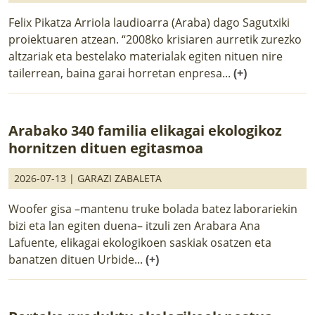
Felix Pikatza Arriola laudioarra (Araba) dago Sagutxiki
proiektuaren atzean. “2008ko krisiaren aurretik zurezko
altzariak eta bestelako materialak egiten nituen nire
tailerrean, baina garai horretan enpresa...
(+)
Arabako 340 familia elikagai ekologikoz
hornitzen dituen egitasmoa
2026-07-13 |
GARAZI ZABALETA
Woofer gisa –mantenu truke bolada batez laborariekin
bizi eta lan egiten duena– itzuli zen Arabara Ana
Lafuente, elikagai ekologikoen saskiak osatzen eta
banatzen dituen Urbide...
(+)