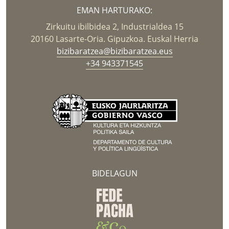
EMAN HARTURAKO:
Zirkuitu ibilbidea 2, Industrialdea 15
20160 Lasarte-Oria. Gipuzkoa. Euskal Herria
bizibaratzea@bizibaratzea.eus
+34 943371545
BIDELAGUN