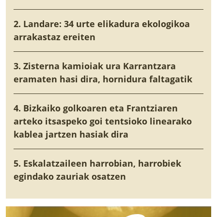
2. Landare: 34 urte elikadura ekologikoa
arrakastaz ereiten
3. Zisterna kamioiak ura Karrantzara
eramaten hasi dira, hornidura faltagatik
4. Bizkaiko golkoaren eta Frantziaren
arteko itsaspeko goi tentsioko linearako
kablea jartzen hasiak dira
5. Eskalatzaileen harrobian, harrobiek
egindako zauriak osatzen