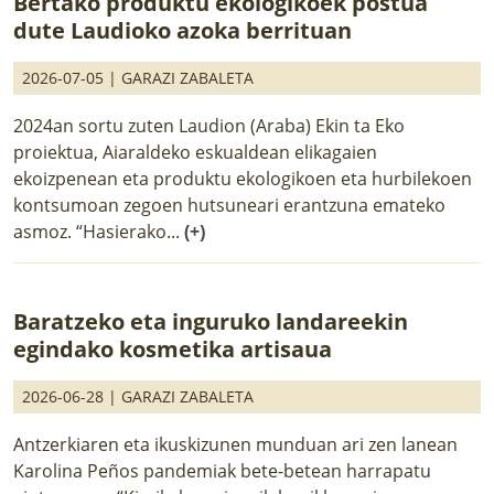
Bertako produktu ekologikoek postua
dute Laudioko azoka berrituan
2026-07-05 |
GARAZI ZABALETA
2024an sortu zuten Laudion (Araba) Ekin ta Eko
proiektua, Aiaraldeko eskualdean elikagaien
ekoizpenean eta produktu ekologikoen eta hurbilekoen
kontsumoan zegoen hutsuneari erantzuna emateko
asmoz. “Hasierako...
(+)
Baratzeko eta inguruko landareekin
egindako kosmetika artisaua
2026-06-28 |
GARAZI ZABALETA
Antzerkiaren eta ikuskizunen munduan ari zen lanean
Karolina Peños pandemiak bete-betean harrapatu