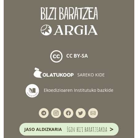
CC BY-SA
SAREKO KIDE
Ekoedizioaren Institutuko bazkide
>
Egin bizi baratzeakoa
JASO ALDIZKARIA