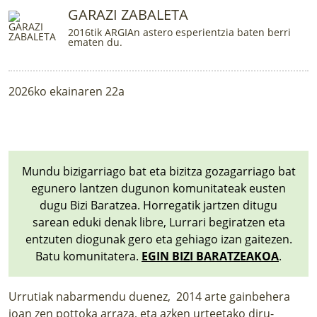
GARAZI ZABALETA
2016tik ARGIAn astero esperientzia baten berri
ematen du.
2026ko ekainaren 22a
Mundu bizigarriago bat eta bizitza gozagarriago bat
egunero lantzen dugunon komunitateak eusten
dugu Bizi Baratzea. Horregatik jartzen ditugu
sarean eduki denak libre, Lurrari begiratzen eta
entzuten diogunak gero eta gehiago izan gaitezen.
Batu komunitatera.
EGIN BIZI BARATZEAKOA
.
Urrutiak nabarmendu duenez, 2014 arte gainbehera
joan zen pottoka arraza, eta azken urteetako diru-