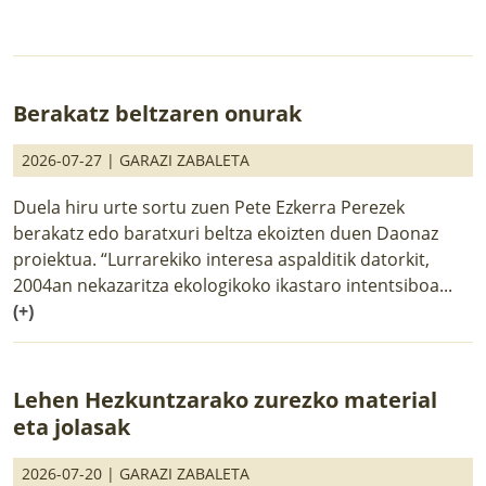
Berakatz beltzaren onurak
2026-07-27 |
GARAZI ZABALETA
Duela hiru urte sortu zuen Pete Ezkerra Perezek
berakatz edo baratxuri beltza ekoizten duen Daonaz
proiektua. “Lurrarekiko interesa aspalditik datorkit,
2004an nekazaritza ekologikoko ikastaro intentsiboa...
(+)
Lehen Hezkuntzarako zurezko material
eta jolasak
2026-07-20 |
GARAZI ZABALETA