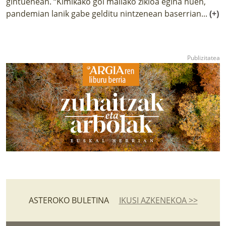
gintuenean. “Kimikako goi mailako zikloa egina nuen,
pandemian lanik gabe gelditu nintzenean baserrian...
(+)
ASTEROKO BULETINA
IKUSI AZKENEKOA >>