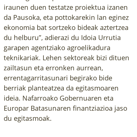
LURRAREN AGENDA
iraunen duen testatze proiektua izanen
da Pausoka, eta pottokarekin lan eginez
AZOKA
ekonomia bat sortzeko bideak aztertzea
du helburu”, adierazi du Idoia Urrutia
garapen agentziako agroelikadura
teknikariak. Lehen sektoreak bizi dituen
zailtasun eta erronken aurrean,
errentagarritasunari begirako bide
berriak planteatzea da egitasmoaren
ideia. Nafarroako Gobernuaren eta
Europar Batasunaren finantziazioa jaso
du egitasmoak.