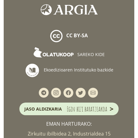
CC BY-SA
SAREKO KIDE
Ekoedizioaren Institutuko bazkide
>
Egin bizi baratzeakoa
JASO ALDIZKARIA
EMAN HARTURAKO:
Zirkuitu ibilbidea 2, Industrialdea 15