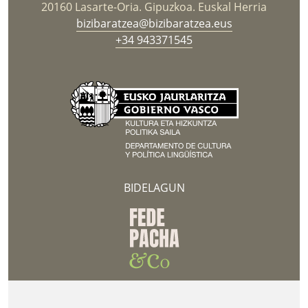
20160 Lasarte-Oria. Gipuzkoa. Euskal Herria
bizibaratzea@bizibaratzea.eus
+34 943371545
BIDELAGUN