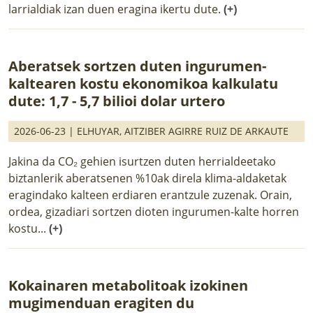
larrialdiak izan duen eragina ikertu dute.
(+)
Aberatsek sortzen duten ingurumen-
kaltearen kostu ekonomikoa kalkulatu
dute: 1,7 - 5,7 bilioi dolar urtero
2026-06-23 |
ELHUYAR
,
AITZIBER AGIRRE RUIZ DE ARKAUTE
Jakina da CO₂ gehien isurtzen duten herrialdeetako
biztanlerik aberatsenen %10ak direla klima-aldaketak
eragindako kalteen erdiaren erantzule zuzenak. Orain,
ordea, gizadiari sortzen dioten ingurumen-kalte horren
kostu...
(+)
Kokainaren metabolitoak izokinen
mugimenduan eragiten du