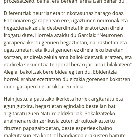
prozesatzeko, baina, era berean, arina izan behar du”.
Diferentziak neurriaz eta trinkotasunaz harago doaz.
Enbrioiaren garapenean ere, ugaztunen neuronak eta
hegaztienak zelula desberdinetatik eratortzen direla
frogatu dute. Horrela azaldu du Garcíak: “Neuronen
garapena ikertu genuen hegaztietan, narrastietan eta
ugaztunetan, eta ikusi genuen ez direla leku beretan
sortzen, ez direla zelula ama baliokideetatik eratzen, eta
ez direla sekuentzia tenporal berari jarraituz bilakatzen”.
Alegia, bakoitzak bere bidea egiten du. Ebidentzia
horrek erabat ezeztatzen du gizakia gorenean kokatzen
duen garapen hierarkikoaren ideia.
Hain justu, aipatutako ikerketa horiek argitaratu eta
egun gutxira, hegaztietan egindako beste lan bat
argitaratu zuen Nature aldizkariak. Bokalizatzeko
ahalmenarekin zerikusia zuten zirkuituak aztertu
zituzten papagaitxoetan, beste espezieek baino
malgutasun eta kontrol handiagoa erakusten baitute.