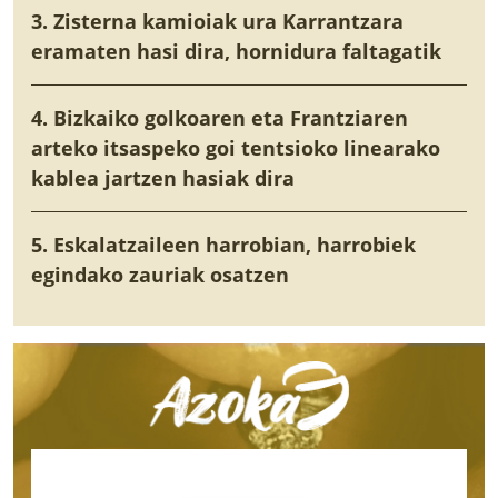
3. Zisterna kamioiak ura Karrantzara
eramaten hasi dira, hornidura faltagatik
4. Bizkaiko golkoaren eta Frantziaren
arteko itsaspeko goi tentsioko linearako
kablea jartzen hasiak dira
5. Eskalatzaileen harrobian, harrobiek
egindako zauriak osatzen