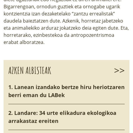
Bigarrengoan, ornodun guztiek eta ornogabe ugarik
kontzientzia izan dezaketelako “zantzu errealistak”
daudela baieztatzen dute. Azkenik, horretaz jabetzeko
eta animaliekiko arduraz jokatzeko deia egiten dute. Eta,
horretarako, ezinbestekoa da antropozentrismoa
erabat alboratzea.
>>
AZKEN ALBISTEAK
1. Lanean izandako bertze hiru heriotzaren
berri eman du LABek
2. Landare: 34 urte elikadura ekologikoa
arrakastaz ereiten