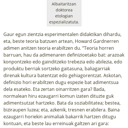
Albaitaritzan
doktorea
etologian
espezializatuta.
Gaur egun zientzia esperimentalen didaktikan dihardu,
eta, beste teoria batzuen artean, Howard Gardnerren
adimen anitzen teoria erabiltzen du. “Teoria horren
barruan, hau da adimenaren definizioetako bat: arazoak
konpontzeko edo gainditzeko trebezia edo abilezia, edo
produktu berriak sortzeko gaitasuna, baliagarriak
direnak kultura batentzat edo gehiagorentzat. Askotan,
definizio hori erabiltzen dugu espezie bat adimentsua
dela esateko. Eta zertan oinarritzen gara? Bada,
normalean hiru ezaugarri komun izaten dituzte guk
adimentsutzat hartzeko. Bata da soziabilitatea; bestea,
biziraupen luzea; eta, azkenik, tresnen erabilera. Baina
ezaugarri horiekin animaliak bakarrik hartzen ditugu
kontuan, eta beste lau erreinuak galtzen ari gara: