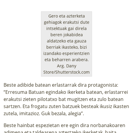
Gero eta azterketa
gehiagok erakutsi dute
intsektuak gai direla
beren jokabidea
aldatzeko eta gauza
berriak ikasteko, bizi
izandako esperientzien
eta beharren arabera.
Arg. Dany
Store/Shutterstock.com
Beste adibide batean erlastarrak dira protagonista:
“Erresuma Batuan egindako ikerketa batean, erlastarrei
erakutsi zieten pilotatxo bat mugitzen eta zulo batean
sartzen. Eta frogatu zuten batzuek besteak ikusiz ikasten
zutela, imitazioz. Guk bezala, alegia”.
Beste hainbat espezietan ere egin dira norbanakoaren
adimena eta taldearena aztertzeko ikerketak, baita