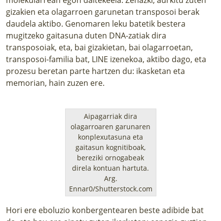
gizakien eta olagarroen garunetan transposoi berak
daudela aktibo. Genomaren leku batetik bestera
mugitzeko gaitasuna duten DNA-zatiak dira
transposoiak, eta, bai gizakietan, bai olagarroetan,
transposoi-familia bat, LINE izenekoa, aktibo dago, eta
prozesu beretan parte hartzen du: ikasketan eta
memorian, hain zuzen ere.
Aipagarriak dira
olagarroaren garunaren
konplexutasuna eta
gaitasun kognitiboak,
bereziki ornogabeak
direla kontuan hartuta.
Arg.
Ennar0/Shutterstock.com
Hori ere eboluzio konbergentearen beste adibide bat