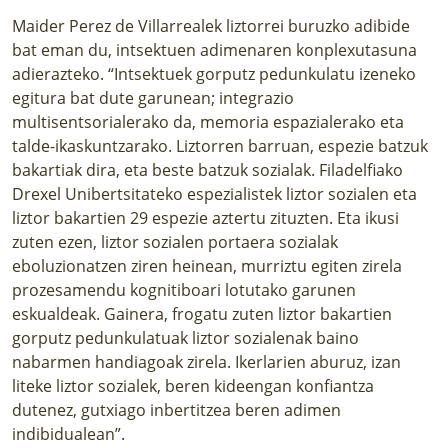
Maider Perez de Villarrealek liztorrei buruzko adibide
bat eman du, intsektuen adimenaren konplexutasuna
adierazteko. “Intsektuek gorputz pedunkulatu izeneko
egitura bat dute garunean; integrazio
multisentsorialerako da, memoria espazialerako eta
talde-ikaskuntzarako. Liztorren barruan, espezie batzuk
bakartiak dira, eta beste batzuk sozialak. Filadelfiako
Drexel Unibertsitateko espezialistek liztor sozialen eta
liztor bakartien 29 espezie aztertu zituzten. Eta ikusi
zuten ezen, liztor sozialen portaera sozialak
eboluzionatzen ziren heinean, murriztu egiten zirela
prozesamendu kognitiboari lotutako garunen
eskualdeak. Gainera, frogatu zuten liztor bakartien
gorputz pedunkulatuak liztor sozialenak baino
nabarmen handiagoak zirela. Ikerlarien aburuz, izan
liteke liztor sozialek, beren kideengan konfiantza
dutenez, gutxiago inbertitzea beren adimen
indibidualean”.