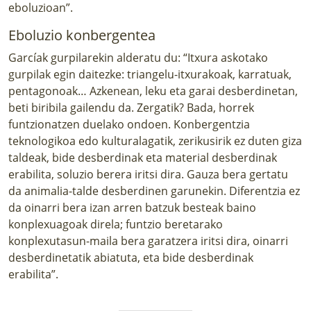
eboluzioan”.
Eboluzio konbergentea
Garcíak gurpilarekin alderatu du: “Itxura askotako
gurpilak egin daitezke: triangelu-itxurakoak, karratuak,
pentagonoak… Azkenean, leku eta garai desberdinetan,
beti biribila gailendu da. Zergatik? Bada, horrek
funtzionatzen duelako ondoen. Konbergentzia
teknologikoa edo kulturalagatik, zerikusirik ez duten giza
taldeak, bide desberdinak eta material desberdinak
erabilita, soluzio berera iritsi dira. Gauza bera gertatu
da animalia-talde desberdinen garunekin. Diferentzia ez
da oinarri bera izan arren batzuk besteak baino
konplexuagoak direla; funtzio beretarako
konplexutasun-maila bera garatzera iritsi dira, oinarri
desberdinetatik abiatuta, eta bide desberdinak
erabilita”.