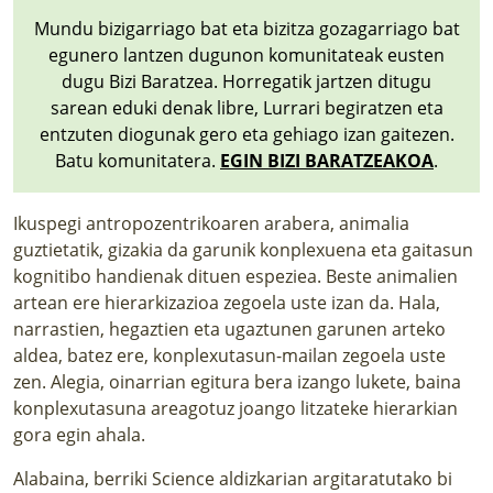
Mundu bizigarriago bat eta bizitza gozagarriago bat
egunero lantzen dugunon komunitateak eusten
dugu Bizi Baratzea. Horregatik jartzen ditugu
sarean eduki denak libre, Lurrari begiratzen eta
entzuten diogunak gero eta gehiago izan gaitezen.
Batu komunitatera.
EGIN BIZI BARATZEAKOA
.
Ikuspegi antropozentrikoaren arabera, animalia
guztietatik, gizakia da garunik konplexuena eta gaitasun
kognitibo handienak dituen espeziea. Beste animalien
artean ere hierarkizazioa zegoela uste izan da. Hala,
narrastien, hegaztien eta ugaztunen garunen arteko
aldea, batez ere, konplexutasun-mailan zegoela uste
zen. Alegia, oinarrian egitura bera izango lukete, baina
konplexutasuna areagotuz joango litzateke hierarkian
gora egin ahala.
Alabaina, berriki Science aldizkarian argitaratutako
bi