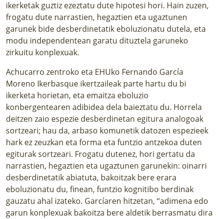
ikerketak
guztiz ezeztatu dute hipotesi hori. Hain zuzen,
frogatu dute narrastien, hegaztien eta ugaztunen
garunek bide desberdinetatik eboluzionatu dutela, eta
modu independentean garatu dituztela garuneko
zirkuitu konplexuak.
Achucarro zentroko eta EHUko Fernando García
Moreno Ikerbasque ikertzaileak parte hartu du bi
ikerketa horietan, eta emaitza eboluzio
konbergentearen adibidea dela baieztatu du. Horrela
deitzen zaio espezie desberdinetan egitura analogoak
sortzeari; hau da, arbaso komunetik datozen espezieek
hark ez zeuzkan eta forma eta funtzio antzekoa duten
egiturak sortzeari. Frogatu dutenez, hori gertatu da
narrastien, hegaztien eta ugaztunen garunekin: oinarri
desberdinetatik abiatuta, bakoitzak bere erara
eboluzionatu du, finean, funtzio kognitibo berdinak
gauzatu ahal izateko. Garcíaren hitzetan, “adimena edo
garun konplexuak bakoitza bere aldetik berrasmatu dira