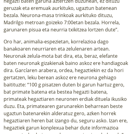
hegazti baten garuna aztertzen duzunean, ez dituzu
geruzak eta eremuak aurkituko, ugaztun batenean
bezala. Neurona-­masa trinkoak aurkituko dituzu,
Madrilgo metroan goizeko 7:00etan bezala. Horrela,
garunaren pisua eta neurria txikitzea lortzen dute”.
Oro har, animalia-espezietan, korrelazioa dago
banakoaren neurriaren eta zelulenaren artean.
Neuronak zelula-mota bat dira, eta, beraz, elefante
baten neuronak gizakienak baino askoz ere handiagoak
dira. Garcíaren arabera, ordea, hegaztiekin ez da hori
gertatzen, leku berean askoz ere neurona gehiago
baitituzte: “100 g pisatzen duten bi garun hartuz gero,
bat primate batena eta bestea hegazti batena,
primateak hegaztiaren neuronen erdiak dituela ikusiko
duzu. Eta, primatearen garunarekin beharrean beste
ugaztun batenarekin alderatuz gero, azken horrek
hegaztiaren heren bat izango du, seguru asko. Izan ere,
hegaztiek garun konplexua behar dute informazioa