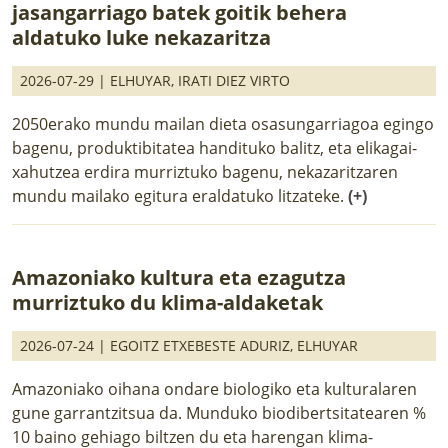
jasangarriago batek goitik behera
aldatuko luke nekazaritza
2026-07-29 |
ELHUYAR
,
IRATI DIEZ VIRTO
2050erako mundu mailan dieta osasungarriagoa egingo
bagenu, produktibitatea handituko balitz, eta elikagai-
xahutzea erdira murriztuko bagenu, nekazaritzaren
mundu mailako egitura eraldatuko litzateke.
(+)
Amazoniako kultura eta ezagutza
murriztuko du klima-aldaketak
2026-07-24 |
EGOITZ ETXEBESTE ADURIZ
,
ELHUYAR
Amazoniako oihana ondare biologiko eta kulturalaren
gune garrantzitsua da. Munduko biodibertsitatearen %
10 baino gehiago biltzen du eta harengan klima-