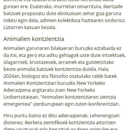
gurean ere. Esaterako, inurrietan oinarrituta, ikertzaile
batzuek proposatu dute
eboluzioan zehar giza garuna
txikitu egin dela, adimen kolektiboa haztearen ondorioz
.
Liztorren kasuan bezala.
Animalien kontzientzia
Animalien garunaren bilakaerari buruzko eztabaida ez
da itxi, eta gero eta aditu gehiagok uste dute intsektuek,
olagarroek, krustazeoek, arrainek eta gutxietsitako
beste animalia batzuek kontzientzia dutela. Hala,
2024an, biologoz eta filosofoz osatutako talde batek
Animalien Kontzientziari buruzko New Yorkeko
Adierazpena argitaratu zuen New Yorkeko
Unibertsitatean, “Animalien kontzientziaren zientzia
emergentea” izenburupean egin zuten konferentzian.
Hiru puntu baino ez ditu adierazpenak. Lehenengoan
diotenez, ikerketa zientifikoek kontzientzia aitortzen
diete ugaztunak edo hegaztiak ez diren animaliei ere.