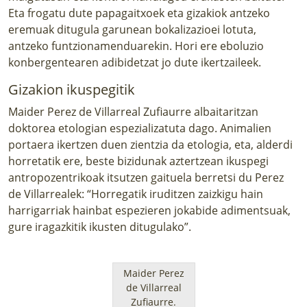
Eta frogatu dute papagaitxoek eta gizakiok antzeko
eremuak ditugula garunean bokalizazioei lotuta,
antzeko funtzionamenduarekin. Hori ere eboluzio
konbergentearen adibidetzat jo dute ikertzaileek.
Gizakion ikuspegitik
Maider Perez de Villarreal Zufiaurre albaitaritzan
doktorea etologian espezializatuta dago. Animalien
portaera ikertzen duen zientzia da etologia, eta, alderdi
horretatik ere, beste bizidunak aztertzean ikuspegi
antropozentrikoak itsutzen gaituela berretsi du Perez
de Villarrealek: “Horregatik iruditzen zaizkigu hain
harrigarriak hainbat espezieren jokabide adimentsuak,
gure iragazkitik ikusten ditugulako”.
Maider Perez
de Villarreal
Zufiaurre.