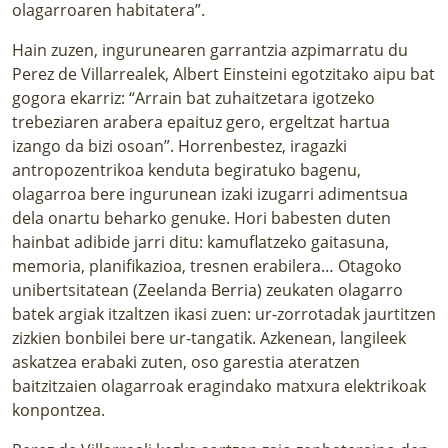
olagarroaren habitatera”.
Hain zuzen, ingurunearen garrantzia azpimarratu du
Perez de Villarrealek, Albert Einsteini egotzitako aipu bat
gogora ekarriz: “Arrain bat zuhaitzetara igotzeko
trebeziaren arabera epaituz gero, ergeltzat hartua
izango da bizi osoan”. Horrenbestez, iragazki
antropozentrikoa kenduta begiratuko bagenu,
olagarroa bere ingurunean izaki izugarri adimentsua
dela onartu beharko genuke. Hori babesten duten
hainbat adibide jarri ditu: kamuflatzeko gaitasuna,
memoria, planifikazioa, tresnen erabilera… Otagoko
unibertsitatean (Zeelanda Berria) zeukaten olagarro
batek argiak itzaltzen ikasi zuen: ur-zorrotadak jaurtitzen
zizkien bonbilei bere ur-tangatik. Azkenean, langileek
askatzea erabaki zuten, oso garestia ateratzen
baitzitzaien olagarroak eragindako matxura elektrikoak
konpontzea.