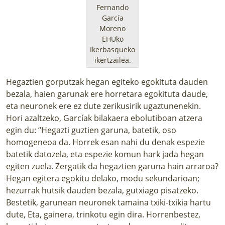
Fernando
García
Moreno
EHUko
Ikerbasqueko
ikertzailea.
Hegaztien gorputzak hegan egiteko egokituta dauden
bezala, haien garunak ere horretara egokituta daude,
eta neuronek ere ez dute zerikusirik ugaztunenekin.
Hori azaltzeko, Garcíak bilakaera ebolutiboan atzera
egin du: “Hegazti guztien garuna, batetik, oso
homogeneoa da. Horrek esan nahi du denak espezie
batetik datozela, eta espezie komun hark jada hegan
egiten zuela. Zergatik da hegaztien garuna hain arraroa?
Hegan egitera egokitu delako, modu sekundarioan;
hezurrak hutsik dauden bezala, gutxiago pisatzeko.
Bestetik, garunean neuronek tamaina txiki-txikia hartu
dute, Eta, gainera, trinkotu egin dira. Horrenbestez,