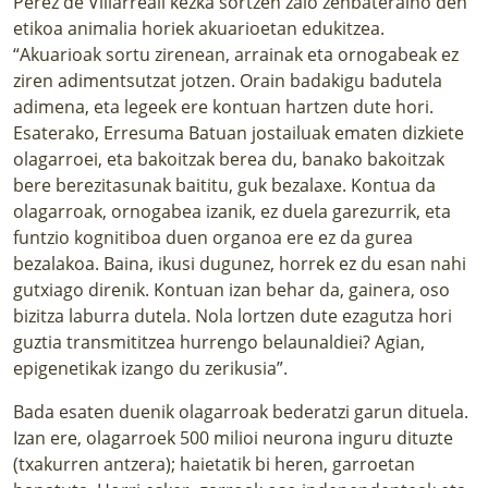
Perez de Villarreali kezka sortzen zaio zenbateraino den
etikoa animalia horiek akuarioetan edukitzea.
“Akuarioak sortu zirenean, arrainak eta ornogabeak ez
ziren adimentsutzat jotzen. Orain badakigu badutela
adimena, eta legeek ere kontuan hartzen dute hori.
Esaterako, Erresuma Batuan jostailuak ematen dizkiete
olagarroei, eta bakoitzak berea du, banako bakoitzak
bere berezitasunak baititu, guk bezalaxe. Kontua da
olagarroak, ornogabea izanik, ez duela garezurrik, eta
funtzio kognitiboa duen organoa ere ez da gurea
bezalakoa. Baina, ikusi dugunez, horrek ez du esan nahi
gutxiago direnik. Kontuan izan behar da, gainera, oso
bizitza laburra dutela. Nola lortzen dute ezagutza hori
guztia transmititzea hurrengo belaunaldiei? Agian,
epigenetikak izango du zerikusia”.
Bada esaten duenik olagarroak bederatzi garun dituela.
Izan ere, olagarroek 500 milioi neurona inguru dituzte
(txakurren antzera); haietatik bi heren, garroetan