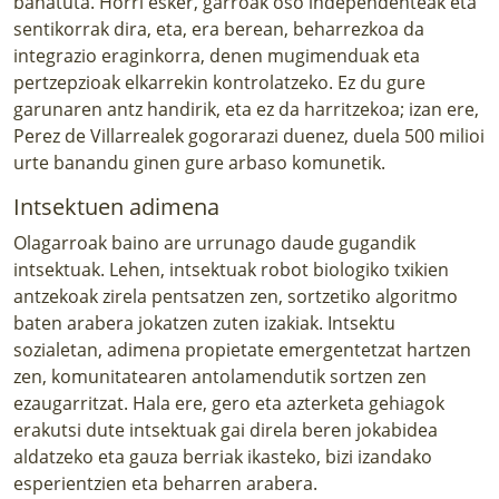
banatuta. Horri esker, garroak oso independenteak eta
sentikorrak dira, eta, era berean, beharrezkoa da
integrazio eraginkorra, denen mugimenduak eta
pertzepzioak elkarrekin kontrolatzeko. Ez du gure
garunaren antz handirik, eta ez da harritzekoa; izan ere,
Perez de Villarrealek gogorarazi duenez, duela 500 milioi
urte banandu ginen gure arbaso komunetik.
Intsektuen adimena
Olagarroak baino are urrunago daude gugandik
intsektuak. Lehen, intsektuak robot biologiko txikien
antzekoak zirela pentsatzen zen, sortzetiko algoritmo
baten arabera jokatzen zuten izakiak. Intsektu
sozialetan, adimena propietate emergentetzat hartzen
zen, komunitatearen antolamendutik sortzen zen
ezaugarritzat. Hala ere, gero eta azterketa gehiagok
erakutsi dute intsektuak gai direla beren jokabidea
aldatzeko eta gauza berriak ikasteko, bizi izandako
esperientzien eta beharren arabera.