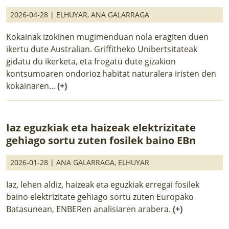
2026-04-28 |
ELHUYAR
,
ANA GALARRAGA
Kokainak izokinen mugimenduan nola eragiten duen
ikertu dute Australian. Griffitheko Unibertsitateak
gidatu du ikerketa, eta frogatu dute gizakion
kontsumoaren ondorioz habitat naturalera iristen den
kokainaren...
(+)
Iaz eguzkiak eta haizeak elektrizitate
gehiago sortu zuten fosilek baino EBn
2026-01-28 |
ANA GALARRAGA
,
ELHUYAR
Iaz, lehen aldiz, haizeak eta eguzkiak erregai fosilek
baino elektrizitate gehiago sortu zuten Europako
Batasunean, ENBERen analisiaren arabera.
(+)