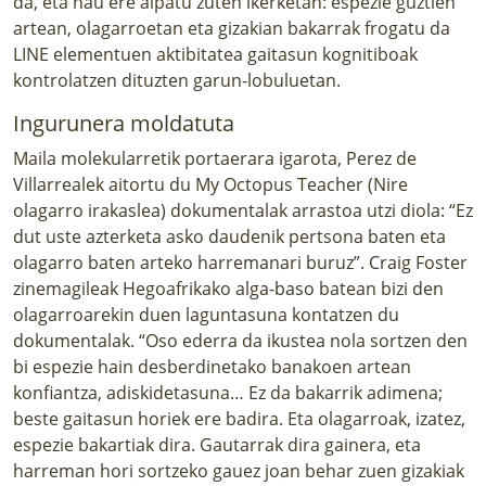
da, eta hau ere aipatu zuten ikerketan: espezie guztien
artean, olagarroetan eta gizakian bakarrak frogatu da
LINE elementuen aktibitatea gaitasun kognitiboak
kontrolatzen dituzten garun-lobuluetan.
Ingurunera moldatuta
Maila molekularretik portaerara igarota, Perez de
Villarrealek aitortu du My Octopus Teacher (Nire
olagarro irakaslea) dokumentalak arrastoa utzi diola: “Ez
dut uste azterketa asko daudenik pertsona baten eta
olagarro baten arteko harremanari buruz”. Craig Foster
zinemagileak Hegoafrikako alga-baso batean bizi den
olagarroarekin duen laguntasuna kontatzen du
dokumentalak. “Oso ederra da ikustea nola sortzen den
bi espezie hain desberdinetako banakoen artean
konfiantza, adiskidetasuna… Ez da bakarrik adimena;
beste gaitasun horiek ere badira. Eta olagarroak, izatez,
espezie bakartiak dira. Gautarrak dira gainera, eta
harreman hori sortzeko gauez joan behar zuen gizakiak