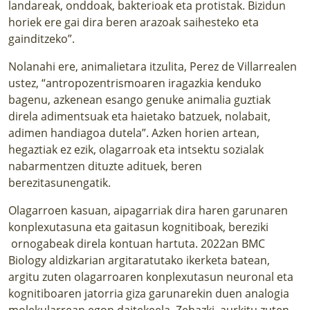
landareak, onddoak, bakterioak eta protistak. Bizidun
horiek ere gai dira beren arazoak saihesteko eta
gainditzeko”.
Nolanahi ere, animalietara itzulita, Perez de Villarrealen
ustez, “antropozentrismoaren iragazkia kenduko
bagenu, azkenean esango genuke animalia guztiak
direla adimentsuak eta haietako batzuek, nolabait,
adimen handiagoa dutela”. Azken horien artean,
hegaztiak ez ezik, olagarroak eta intsektu sozialak
nabarmentzen dituzte adituek, beren
berezitasunengatik.
Olagarroen kasuan, aipagarriak dira haren garunaren
konplexutasuna eta gaitasun kognitiboak, bereziki
ornogabeak direla kontuan hartuta. 2022an BMC
Biology aldizkarian argitaratutako ikerketa batean,
argitu zuten olagarroaren konplexutasun neuronal eta
kognitiboaren jatorria giza garunarekin duen analogia
molekularrean egon daitekeela. Zehazki, aurkitu zuten