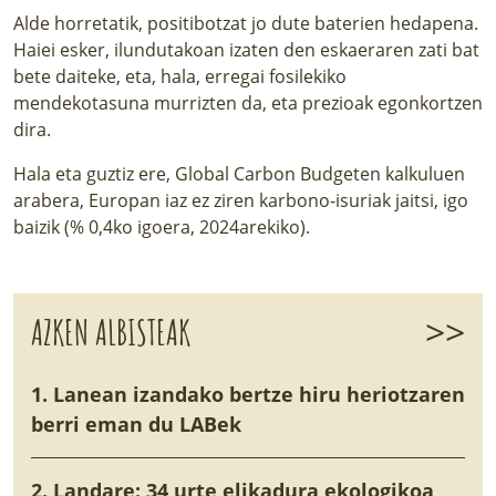
Alde horretatik, positibotzat jo dute baterien hedapena.
Haiei esker, ilundutakoan izaten den eskaeraren zati bat
bete daiteke, eta, hala, erregai fosilekiko
mendekotasuna murrizten da, eta prezioak egonkortzen
dira.
Hala eta guztiz ere, Global Carbon Budgeten
kalkuluen
arabera, Europan iaz ez ziren karbono-isuriak jaitsi, igo
baizik (% 0,4ko igoera, 2024arekiko).
>>
AZKEN ALBISTEAK
1. Lanean izandako bertze hiru heriotzaren
berri eman du LABek
2. Landare: 34 urte elikadura ekologikoa