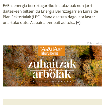
EAEn, energia berriztagarriko instalazioak non jarri
daitezkeen biltzen du Energia Berriztagarrien Lurralde
Plan Sektorialak (LPS). Plana osatuta dago, eta laster
onartuko dute. Alabaina, zenbait adituk...
(+)