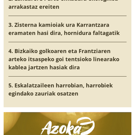
arrakastaz ereiten
3. Zisterna kamioiak ura Karrantzara
eramaten hasi dira, hornidura faltagatik
4. Bizkaiko golkoaren eta Frantziaren
arteko itsaspeko goi tentsioko linearako
kablea jartzen hasiak dira
5. Eskalatzaileen harrobian, harrobiek
egindako zauriak osatzen