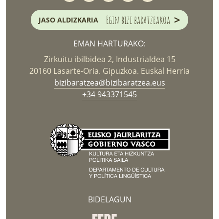
>
Egin bizi baratzeakoa
JASO ALDIZKARIA
EMAN HARTURAKO:
Zirkuitu ibilbidea 2, Industrialdea 15
20160 Lasarte-Oria. Gipuzkoa. Euskal Herria
bizibaratzea@bizibaratzea.eus
+34 943371545
BIDELAGUN