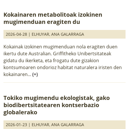
Kokainaren metabolitoak izokinen
mugimenduan eragiten du
2026-04-28 |
ELHUYAR
,
ANA GALARRAGA
Kokainak izokinen mugimenduan nola eragiten duen
ikertu dute Australian. Griffitheko Unibertsitateak
gidatu du ikerketa, eta frogatu dute gizakion
kontsumoaren ondorioz habitat naturalera iristen den
kokainaren...
(+)
Tokiko mugimendu ekologistak, gako
biodibertsitatearen kontserbazio
globalerako
2026-01-23 |
ELHUYAR
,
ANA GALARRAGA