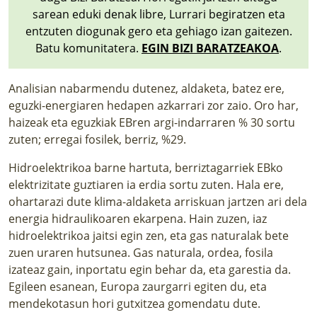
sarean eduki denak libre, Lurrari begiratzen eta
entzuten diogunak gero eta gehiago izan gaitezen.
Batu komunitatera.
EGIN BIZI BARATZEAKOA
.
Analisian nabarmendu dutenez, aldaketa, batez ere,
eguzki-energiaren hedapen azkarrari zor zaio. Oro har,
haizeak eta eguzkiak EBren argi-indarraren % 30 sortu
zuten; erregai fosilek, berriz, %29.
Hidroelektrikoa barne hartuta, berriztagarriek EBko
elektrizitate guztiaren ia erdia sortu zuten. Hala ere,
ohartarazi dute klima-aldaketa arriskuan jartzen ari dela
energia hidraulikoaren ekarpena. Hain zuzen, iaz
hidroelektrikoa jaitsi egin zen, eta gas naturalak bete
zuen uraren hutsunea. Gas naturala, ordea, fosila
izateaz gain, inportatu egin behar da, eta garestia da.
Egileen esanean, Europa zaurgarri egiten du, eta
mendekotasun hori gutxitzea gomendatu dute.