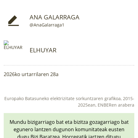
LURRAREN AGENDA
ANA GALARRAGA
AZOKA
@AnaGalarraga1
ELHUYAR
2026ko urtarrilaren 28a
Europako Batasuneko elektrizitate sorkuntzaren grafikoa, 2015-
2025ean, ENBERen arabera
Mundu bizigarriago bat eta bizitza gozagarriago bat
egunero lantzen dugunon komunitateak eusten
dugu Bizi Baratzea. Horregatik jartzen ditugu