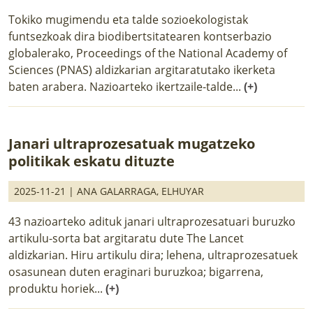
Tokiko mugimendu eta talde sozioekologistak
funtsezkoak dira biodibertsitatearen kontserbazio
globalerako, Proceedings of the National Academy of
Sciences (PNAS) aldizkarian argitaratutako ikerketa
baten arabera. Nazioarteko ikertzaile-talde...
(+)
Janari ultraprozesatuak mugatzeko
politikak eskatu dituzte
2025-11-21 |
ANA GALARRAGA
,
ELHUYAR
43 nazioarteko adituk janari ultraprozesatuari buruzko
artikulu-sorta bat argitaratu dute The Lancet
aldizkarian. Hiru artikulu dira; lehena, ultraprozesatuek
osasunean duten eraginari buruzkoa; bigarrena,
produktu horiek...
(+)