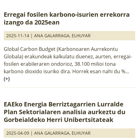
Erregai fosilen karbono-isurien errekorra
izango da 2025ean
2025-11-14 |
ANA GALARRAGA
,
ELHUYAR
Global Carbon Budget (Karbonoaren Aurrekontu
Globala) erakundeak kalkulatu duenez, aurten, erregai-
fosilen erabileraren ondorioz, 38.100 milioi tona
karbono dioxido isuriko dira. Horrek esan nahi du %...
(+)
EAEko Energia Berriztagarrien Lurralde
Plan Sektorialaren analisia aurkeztu du
Gorbeialdeko Herri Unibertsitateak
2025-04-09 |
ANA GALARRAGA
,
ELHUYAR