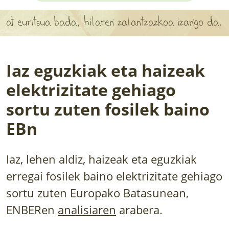
APARTEN MAPA
uritsua bada, hilaren zalantzazkoa izango da.
LURRERAKO BIDE LAGUN
BARATZEA
Iaz eguzkiak eta haizeak
HASI NAHI AL DUZU? 8 URRATS
elektrizitate gehiago
sortu zuten fosilek baino
BIZI BARATZEA LIBURUA
EBn
SENDABELARRAK
ETXEKO LANDAREAK
Iaz, lehen aldiz, haizeak eta eguzkiak
erregai fosilek baino elektrizitate gehiago
LANDAREPEDIA
sortu zuten Europako Batasunean,
ENBERen
analisiaren
arabera.
ALBISTEAK