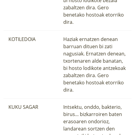
bi hosto lodikote bezala
zabaltzen dira. Gero
benetako hostoak etorriko
dira.
KOTILEDOIA
Haziak ernatzen denean
barruan dituen bi zati
nagusiak. Ernatzen denean,
txortenaren alde banatan,
bi hosto lodikote antzekoak
zabaltzen dira. Gero
benetako hostoak etorriko
dira.
KUKU SAGAR
Intsektu, onddo, bakterio,
birus... bizkarroiren baten
erasoaren ondorioz,
landarean sortzen den