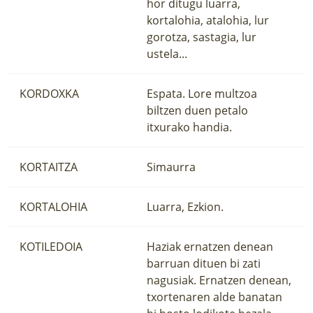
hor ditugu luarra,
kortalohia, atalohia, lur
gorotza, sastagia, lur
ustela...
KORDOXKA
Espata. Lore multzoa
biltzen duen petalo
itxurako handia.
KORTAITZA
Simaurra
KORTALOHIA
Luarra, Ezkion.
KOTILEDOIA
Haziak ernatzen denean
barruan dituen bi zati
nagusiak. Ernatzen denean,
txortenaren alde banatan