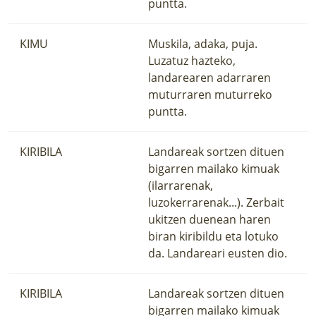
puntta.
KIMU
Muskila, adaka, puja.
Luzatuz hazteko,
landarearen adarraren
muturraren muturreko
puntta.
KIRIBILA
Landareak sortzen dituen
bigarren mailako kimuak
(ilarrarenak,
luzokerrarenak...). Zerbait
ukitzen duenean haren
biran kiribildu eta lotuko
da. Landareari eusten dio.
KIRIBILA
Landareak sortzen dituen
bigarren mailako kimuak