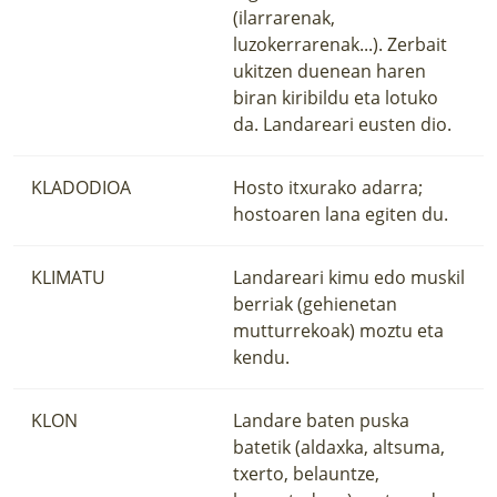
(ilarrarenak,
luzokerrarenak...). Zerbait
ukitzen duenean haren
biran kiribildu eta lotuko
da. Landareari eusten dio.
KLADODIOA
Hosto itxurako adarra;
hostoaren lana egiten du.
KLIMATU
Landareari kimu edo muskil
berriak (gehienetan
mutturrekoak) moztu eta
kendu.
KLON
Landare baten puska
batetik (aldaxka, altsuma,
txerto, belauntze,