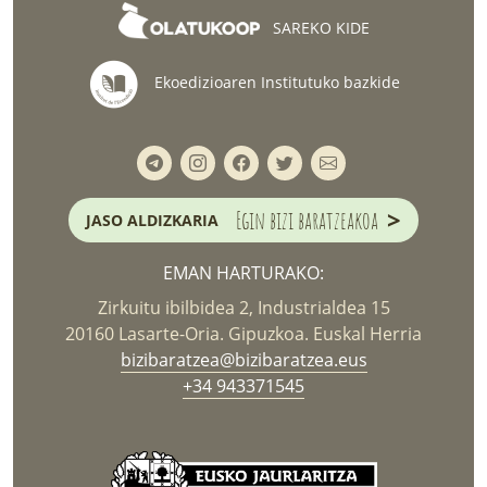
SAREKO KIDE
Ekoedizioaren Institutuko bazkide
>
Egin bizi baratzeakoa
JASO ALDIZKARIA
EMAN HARTURAKO:
Zirkuitu ibilbidea 2, Industrialdea 15
20160 Lasarte-Oria. Gipuzkoa. Euskal Herria
bizibaratzea@bizibaratzea.eus
+34 943371545