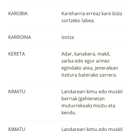
KAROBIA
Kareharria erreaz kare bizia
sortzeko labea.
KARROINA
Izotza
KERETA
Adar, kanabera, makil,
zarba edo egur arinez
egindako atea, jeneralean
itxitura baterako sarrera.
KIMATU
Landareari kimu edo muskil
berriak (gehienetan
muturrekoak) moztu eta
kendu.
KIMATU
Landareari kimu edo muskil