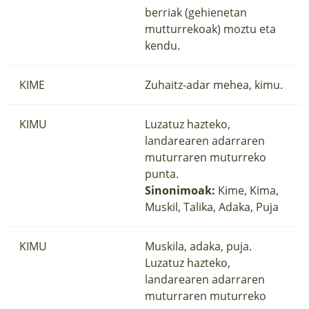
berriak (gehienetan
mutturrekoak) moztu eta
kendu.
KIME
Zuhaitz-adar mehea, kimu.
KIMU
Luzatuz hazteko,
landarearen adarraren
muturraren muturreko
punta.
Sinonimoak:
Kime, Kima,
Muskil, Talika, Adaka, Puja
KIMU
Muskila, adaka, puja.
Luzatuz hazteko,
landarearen adarraren
muturraren muturreko