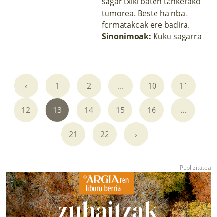
sagar txiki baten tankerako
tumorea. Beste hainbat
formatakoak ere badira.
Sinonimoak:
Kuku sagarra
‹
1
2
...
10
11
12
13
14
15
16
...
21
22
›