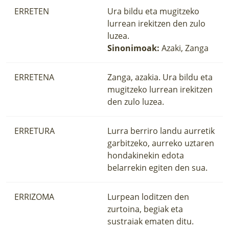
ERRETEN
Ura bildu eta mugitzeko
lurrean irekitzen den zulo
luzea.
Sinonimoak:
Azaki, Zanga
ERRETENA
Zanga, azakia. Ura bildu eta
mugitzeko lurrean irekitzen
den zulo luzea.
ERRETURA
Lurra berriro landu aurretik
garbitzeko, aurreko uztaren
hondakinekin edota
belarrekin egiten den sua.
ERRIZOMA
Lurpean loditzen den
zurtoina, begiak eta
sustraiak ematen ditu.