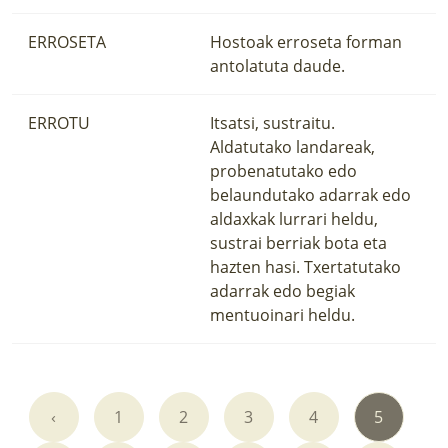
ERROSETA
Hostoak erroseta forman
antolatuta daude.
ERROTU
Itsatsi, sustraitu.
Aldatutako landareak,
probenatutako edo
belaundutako adarrak edo
aldaxkak lurrari heldu,
sustrai berriak bota eta
hazten hasi. Txertatutako
adarrak edo begiak
mentuoinari heldu.
‹
1
2
3
4
5