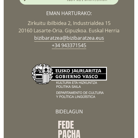
EMAN HARTURAKO:
Zirkuitu ibilbidea 2, Industrialdea 15
20160 Lasarte-Oria. Gipuzkoa. Euskal Herria
bizibaratzea@bizibaratzea.eus
+34 943371545
BIDELAGUN