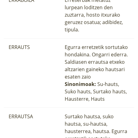
lurpean loditzen den
zuztarra, hosto itxurako
geruzez osatua; adibidez,
tipula.
ERRAUTS
Egurra erretzetik sortutako
hondakina. Ongarri ederra.
Saldiasen errautsa etxeko
altzarien gaineko hautsari
esaten zaio
Sinonimoak:
Su-hauts,
Suko hauts, Surtako hauts,
Hausterre, Hauts
ERRAUTSA
Surtako hautsa, suko
hautsa, su-hautsa,
hausterrea, hautsa. Egurra