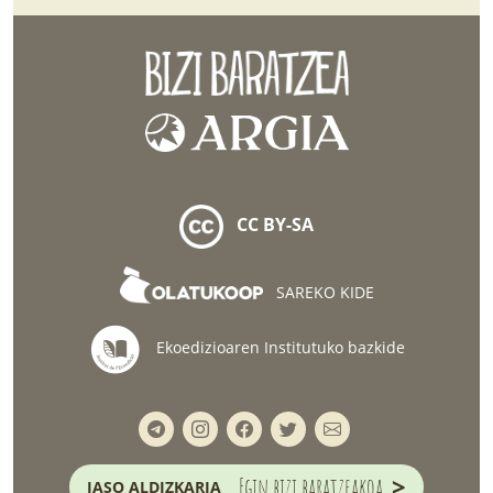
CC BY-SA
SAREKO KIDE
Ekoedizioaren Institutuko bazkide
>
Egin bizi baratzeakoa
JASO ALDIZKARIA