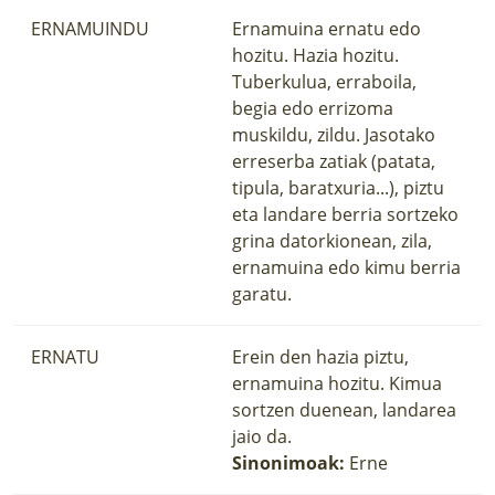
ERNAMUINDU
Ernamuina ernatu edo
hozitu. Hazia hozitu.
Tuberkulua, erraboila,
begia edo errizoma
muskildu, zildu. Jasotako
erreserba zatiak (patata,
tipula, baratxuria...), piztu
eta landare berria sortzeko
grina datorkionean, zila,
ernamuina edo kimu berria
garatu.
ERNATU
Erein den hazia piztu,
ernamuina hozitu. Kimua
sortzen duenean, landarea
jaio da.
Sinonimoak:
Erne