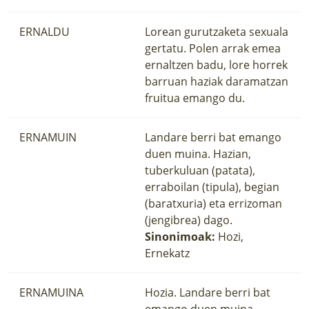
ERNALDU
Lorean gurutzaketa sexuala
gertatu. Polen arrak emea
ernaltzen badu, lore horrek
barruan haziak daramatzan
fruitua emango du.
ERNAMUIN
Landare berri bat emango
duen muina. Hazian,
tuberkuluan (patata),
erraboilan (tipula), begian
(baratxuria) eta errizoman
(jengibrea) dago.
Sinonimoak:
Hozi,
Ernekatz
ERNAMUINA
Hozia. Landare berri bat
emango duen muina.