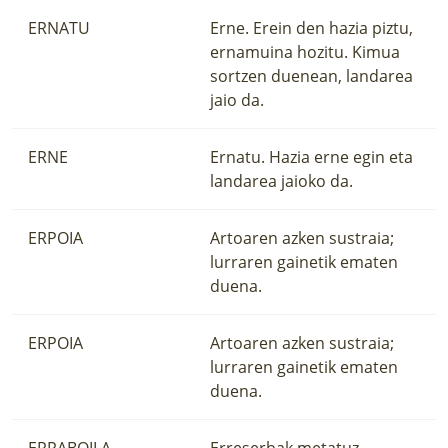
ERNATU
Erne. Erein den hazia piztu,
ernamuina hozitu. Kimua
sortzen duenean, landarea
jaio da.
ERNE
Ernatu. Hazia erne egin eta
landarea jaioko da.
ERPOIA
Artoaren azken sustraia;
lurraren gainetik ematen
duena.
ERPOIA
Artoaren azken sustraia;
lurraren gainetik ematen
duena.
ERRABOILA
Erreserbak metatuz