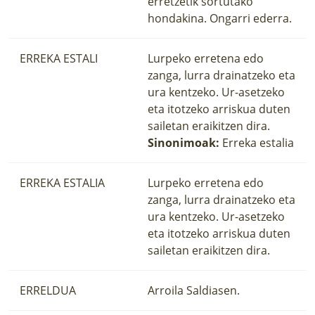
erretzetik sortutako
hondakina. Ongarri ederra.
ERREKA ESTALI
Lurpeko erretena edo
zanga, lurra drainatzeko eta
ura kentzeko. Ur-asetzeko
eta itotzeko arriskua duten
sailetan eraikitzen dira.
Sinonimoak:
Erreka estalia
ERREKA ESTALIA
Lurpeko erretena edo
zanga, lurra drainatzeko eta
ura kentzeko. Ur-asetzeko
eta itotzeko arriskua duten
sailetan eraikitzen dira.
ERRELDUA
Arroila Saldiasen.