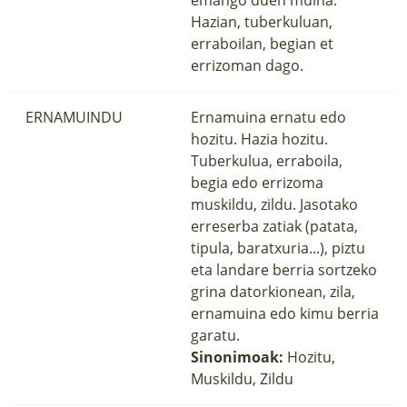
Hazian, tuberkuluan,
erraboilan, begian et
errizoman dago.
ERNAMUINDU
Ernamuina ernatu edo
hozitu. Hazia hozitu.
Tuberkulua, erraboila,
begia edo errizoma
muskildu, zildu. Jasotako
erreserba zatiak (patata,
tipula, baratxuria...), piztu
eta landare berria sortzeko
grina datorkionean, zila,
ernamuina edo kimu berria
garatu.
Sinonimoak:
Hozitu,
Muskildu, Zildu