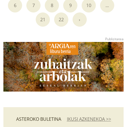
6
7
8
9
10
...
21
22
›
ASTEROKO BULETINA
IKUSI AZKENEKOA >>