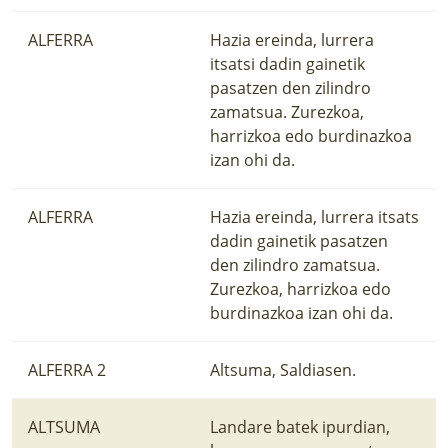
ALFERRA
Hazia ereinda, lurrera
itsatsi dadin gainetik
pasatzen den zilindro
zamatsua. Zurezkoa,
harrizkoa edo burdinazkoa
izan ohi da.
ALFERRA
Hazia ereinda, lurrera itsats
dadin gainetik pasatzen
den zilindro zamatsua.
Zurezkoa, harrizkoa edo
burdinazkoa izan ohi da.
ALFERRA 2
Altsuma, Saldiasen.
ALTSUMA
Landare batek ipurdian,