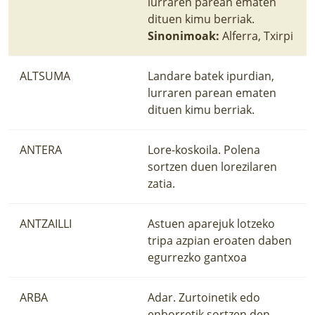
lurraren parean ematen
dituen kimu berriak.
Sinonimoak:
Alferra, Txirpi
ALTSUMA
Landare batek ipurdian,
lurraren parean ematen
dituen kimu berriak.
ANTERA
Lore-koskoila. Polena
sortzen duen lorezilaren
zatia.
ANTZAILLI
Astuen aparejuk lotzeko
tripa azpian eroaten daben
egurrezko gantxoa
ARBA
Adar. Zurtoinetik edo
enborretik sortzen den