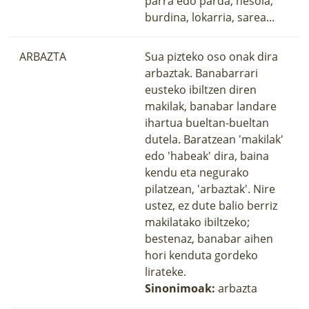
parra edo parda, hesola,
burdina, lokarria, sarea...
ARBAZTA
Sua pizteko oso onak dira
arbaztak. Banabarrari
eusteko ibiltzen diren
makilak, banabar landare
ihartua bueltan-bueltan
dutela. Baratzean 'makilak'
edo 'habeak' dira, baina
kendu eta negurako
pilatzean, 'arbaztak'. Nire
ustez, ez dute balio berriz
makilatako ibiltzeko;
bestenaz, banabar aihen
hori kenduta gordeko
lirateke.
Sinonimoak:
arbazta