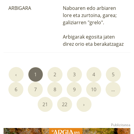
ARBIGARA
Naboaren edo arbiaren
lore eta zurtoina, garea;
galiziarren "grelo".
Arbigarak egosita jaten
direz orio eta berakatzagaz
‹
1
2
3
4
5
6
7
8
9
10
...
21
22
›