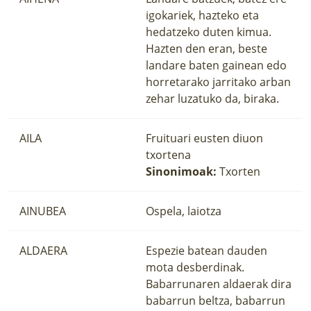
igokariek, hazteko eta
hedatzeko duten kimua.
Hazten den eran, beste
landare baten gainean edo
horretarako jarritako arban
zehar luzatuko da, biraka.
AILA
Fruituari eusten diuon
txortena
Sinonimoak:
Txorten
AINUBEA
Ospela, laiotza
ALDAERA
Espezie batean dauden
mota desberdinak.
Babarrunaren aldaerak dira
babarrun beltza, babarrun