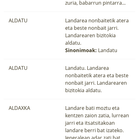
zuria, babarrun pintarra...
ALDATU
Landarea nonbaitetik atera
eta beste nonbait jarri.
Landarearen bizitokia
aldatu.
Sinonimoak:
Landatu
ALDATU
Landatu. Landarea
nonbaitetik atera eta beste
nonbait jarri. Landarearen
bizitokia aldatu.
ALDAXKA
Landare bati moztu eta
kentzen zaion zatia, lurrean
jarri eta itsatsitakoan
landare berri bat izateko.
Jeneralean adar zati bat