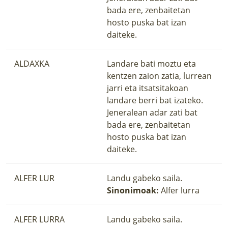
bada ere, zenbaitetan
hosto puska bat izan
daiteke.
ALDAXKA
Landare bati moztu eta
kentzen zaion zatia, lurrean
jarri eta itsatsitakoan
landare berri bat izateko.
Jeneralean adar zati bat
bada ere, zenbaitetan
hosto puska bat izan
daiteke.
ALFER LUR
Landu gabeko saila.
Sinonimoak:
Alfer lurra
ALFER LURRA
Landu gabeko saila.