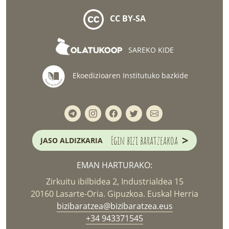
CC BY-SA
SAREKO KIDE
Ekoedizioaren Institutuko bazkide
>
Egin bizi baratzeakoa
JASO ALDIZKARIA
EMAN HARTURAKO:
Zirkuitu ibilbidea 2, Industrialdea 15
20160 Lasarte-Oria. Gipuzkoa. Euskal Herria
bizibaratzea@bizibaratzea.eus
+34 943371545