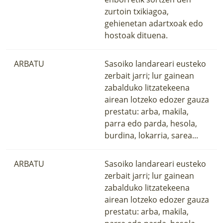
zurtoin txikiagoa,
gehienetan adartxoak edo
hostoak dituena.
ARBATU
Sasoiko landareari eusteko
zerbait jarri; lur gainean
zabalduko litzatekeena
airean lotzeko edozer gauza
prestatu: arba, makila,
parra edo parda, hesola,
burdina, lokarria, sarea...
ARBATU
Sasoiko landareari eusteko
zerbait jarri; lur gainean
zabalduko litzatekeena
airean lotzeko edozer gauza
prestatu: arba, makila,