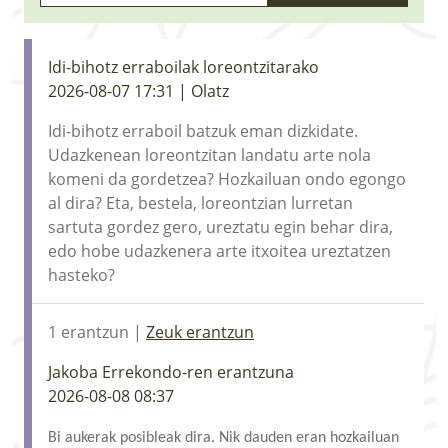
LURRAREN AGENDA
AZOKA
Idi-bihotz erraboilak loreontzitarako
2026-08-07 17:31 | Olatz
Idi-bihotz erraboil batzuk eman dizkidate.
Udazkenean loreontzitan landatu arte nola
komeni da gordetzea? Hozkailuan ondo egongo
al dira? Eta, bestela, loreontzian lurretan
sartuta gordez gero, ureztatu egin behar dira,
edo hobe udazkenera arte itxoitea ureztatzen
hasteko?
1 erantzun |
Zeuk erantzun
Jakoba Errekondo-ren erantzuna
2026-08-08 08:37
Bi aukerak posibleak dira. Nik dauden eran hozkailuan