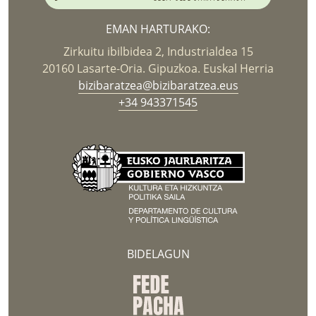
EMAN HARTURAKO:
Zirkuitu ibilbidea 2, Industrialdea 15
20160 Lasarte-Oria. Gipuzkoa. Euskal Herria
bizibaratzea@bizibaratzea.eus
+34 943371545
BIDELAGUN