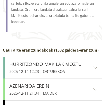
sartuko nituzke eta urria amaieran edo azaro hasieran
landatu. Orain ere landatu ditzakezu, baina lurrari
bizirik eutsi behar diozu, ureztatuta baina ito gabe, eta
kanpoan.
Gaur arte erantzundakoak (1332 galdera-erantzun)
HURRITZONDO MAKILAK MOZTU
2025-12-14 12:23 | ORTUBEKOA
AZENARIOA EREIN
2025-12-11 21:34 | MAIDER