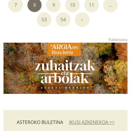
7
8
9
10
11
...
53
54
›
ASTEROKO BULETINA
IKUSI AZKENEKOA >>