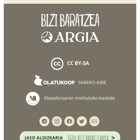
CC BY-SA
SAREKO KIDE
Ekoedizioaren Institutuko bazkide
>
Egin bizi baratzeakoa
JASO ALDIZKARIA