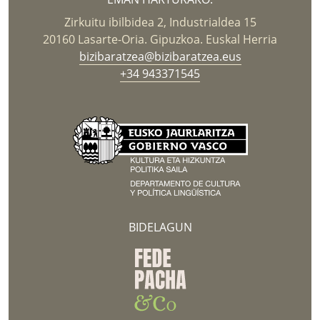
Zirkuitu ibilbidea 2, Industrialdea 15
20160 Lasarte-Oria. Gipuzkoa. Euskal Herria
bizibaratzea@bizibaratzea.eus
+34 943371545
BIDELAGUN