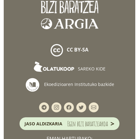
CC BY-SA
SAREKO KIDE
Ekoedizioaren Institutuko bazkide
>
Egin bizi baratzeakoa
JASO ALDIZKARIA
EMAN HARTURAKO: