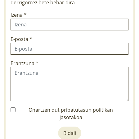
derrigorrez bete behar dira.
Izena *
E-posta *
Erantzuna *
Onartzen dut
pribatutasun politikan
jasotakoa
Bidali