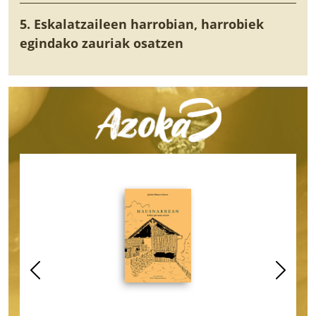
5. Eskalatzaileen harrobian, harrobiek
egindako zauriak osatzen