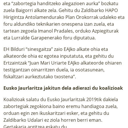
eta “zabortegia handitzeko alegazioen aurka” bozkatu
zuela Baigorri alkate zela. Gehitu du Zaldibarko HAPO
Hirigintza Antolamendurako Plan Orokorrak udaleko eta
foru aldundiko teknikarien onespena izan zuela, eta
tartean zegoela Imanol Pradales, orduko Azpiegiturak
eta Lurralde Garapenerako foru diputatua.
EH Bilduri “sinesgaitza” zaio EAJko alkate ohia eta
alkateorde ohia ez egotea inputatuta, eta gehitu du
Ertzaintzak “Juan Mari Uriarte EAJko alkateorde ohiaren
testigantzan oinarritzen duela, ia osotasunean,
fiskaltzari aurkeztutako txostena”.
Eusko Jaurlaritza jakitun dela adierazi du koalizioak
Koalizioak salatu du Eusko Jaurlaritzak 2019tik dakiela
zabortegiak zegokiona baino eremu handiagoa zuela,
orduan egin zen ikuskaritzari esker, eta gehitu du
Zaldibarko Udalari ez ziola horren berri eman.
Gertakaria argitzea eskatu du.