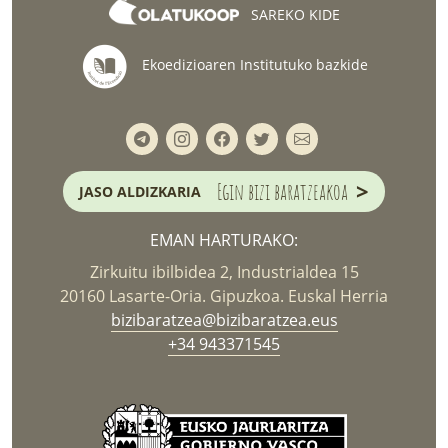
SAREKO KIDE
Ekoedizioaren Institutuko bazkide
>
Egin bizi baratzeakoa
JASO ALDIZKARIA
EMAN HARTURAKO:
Zirkuitu ibilbidea 2, Industrialdea 15
20160 Lasarte-Oria. Gipuzkoa. Euskal Herria
bizibaratzea@bizibaratzea.eus
+34 943371545