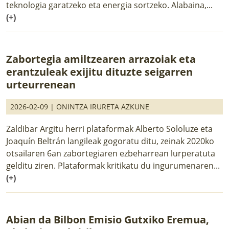
teknologia garatzeko eta energia sortzeko. Alabaina,...
(+)
Zabortegia amiltzearen arrazoiak eta
erantzuleak exijitu dituzte seigarren
urteurrenean
2026-02-09 |
ONINTZA IRURETA AZKUNE
Zaldibar Argitu herri plataformak Alberto Sololuze eta
Joaquín Beltrán langileak gogoratu ditu, zeinak 2020ko
otsailaren 6an zabortegiaren ezbeharrean lurperatuta
gelditu ziren. Plataformak kritikatu du ingurumenaren...
(+)
Abian da Bilbon Emisio Gutxiko Eremua,