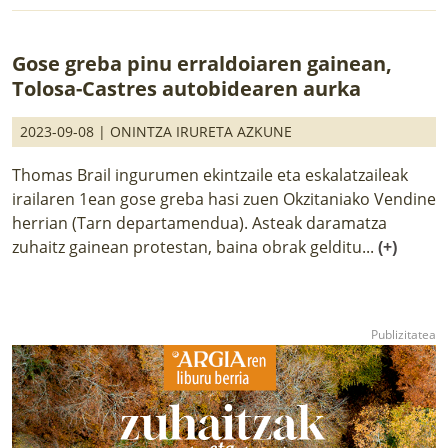
Gose greba pinu erraldoiaren gainean,
Tolosa-Castres autobidearen aurka
2023-09-08 |
ONINTZA IRURETA AZKUNE
Thomas Brail ingurumen ekintzaile eta eskalatzaileak
irailaren 1ean gose greba hasi zuen Okzitaniako Vendine
herrian (Tarn departamendua). Asteak daramatza
zuhaitz gainean protestan, baina obrak gelditu...
(+)