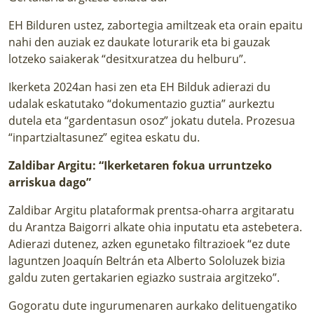
EH Bilduren ustez, zabortegia amiltzeak eta orain epaitu
nahi den auziak ez daukate loturarik eta bi gauzak
lotzeko saiakerak “desitxuratzea du helburu”.
Ikerketa 2024an hasi zen eta EH Bilduk adierazi du
udalak eskatutako “dokumentazio guztia” aurkeztu
dutela eta “gardentasun osoz” jokatu dutela. Prozesua
“inpartzialtasunez” egitea eskatu du.
Zaldibar Argitu: “Ikerketaren fokua urruntzeko
arriskua dago”
Zaldibar Argitu plataformak prentsa-oharra argitaratu
du Arantza Baigorri alkate ohia inputatu eta astebetera.
Adierazi dutenez, azken egunetako filtrazioek “ez dute
laguntzen Joaquín Beltrán eta Alberto Sololuzek bizia
galdu zuten gertakarien egiazko sustraia argitzeko”.
Gogoratu dute ingurumenaren aurkako delituengatiko