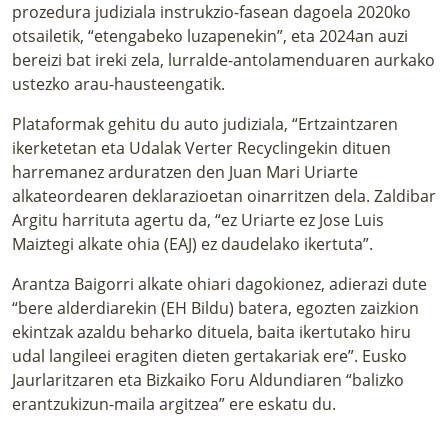
prozedura judiziala instrukzio-fasean dagoela 2020ko
otsailetik, “etengabeko luzapenekin”, eta 2024an auzi
bereizi bat ireki zela, lurralde-antolamenduaren aurkako
ustezko arau-hausteengatik.
Plataformak gehitu du auto judiziala, “Ertzaintzaren
ikerketetan eta Udalak Verter Recyclingekin dituen
harremanez arduratzen den Juan Mari Uriarte
alkateordearen deklarazioetan oinarritzen dela. Zaldibar
Argitu harrituta agertu da, “ez Uriarte ez Jose Luis
Maiztegi alkate ohia (EAJ) ez daudelako ikertuta”.
Arantza Baigorri alkate ohiari dagokionez, adierazi dute
“bere alderdiarekin (EH Bildu) batera, egozten zaizkion
ekintzak azaldu beharko dituela, baita ikertutako hiru
udal langileei eragiten dieten gertakariak ere”. Eusko
Jaurlaritzaren eta Bizkaiko Foru Aldundiaren “balizko
erantzukizun-maila argitzea” ere eskatu du.