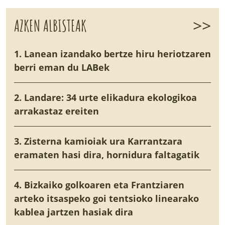
>>
AZKEN ALBISTEAK
1. Lanean izandako bertze hiru heriotzaren
berri eman du LABek
2. Landare: 34 urte elikadura ekologikoa
arrakastaz ereiten
3. Zisterna kamioiak ura Karrantzara
eramaten hasi dira, hornidura faltagatik
4. Bizkaiko golkoaren eta Frantziaren
arteko itsaspeko goi tentsioko linearako
kablea jartzen hasiak dira