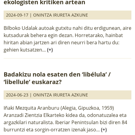
ekologisten kritiken artean
2024-09-17 |
ONINTZA IRURETA AZKUNE
Bilboko Udalak autoak gutxitu nahi ditu erdigunean, aire
kutsadurak behera egin dezan. Horretarako, hainbat
hiritan abian jartzen ari diren neurri bera hartu du:
gehien kutsatzen...
(+)
Badakizu nola esaten den ‘libélula’ /
‘libellule’ euskaraz?
2024-06-23 |
ONINTZA IRURETA AZKUNE
Iñaki Mezquita Aranburu (Alegia, Gipuzkoa, 1959)
Aranzadi Zientzia Elkarteko kidea da, odonatuzalea eta
argazkilari naturalista. Iberiar Penintsulan bizi diren 84
burruntzi eta sorgin-orratzen izenak jaso...
(+)