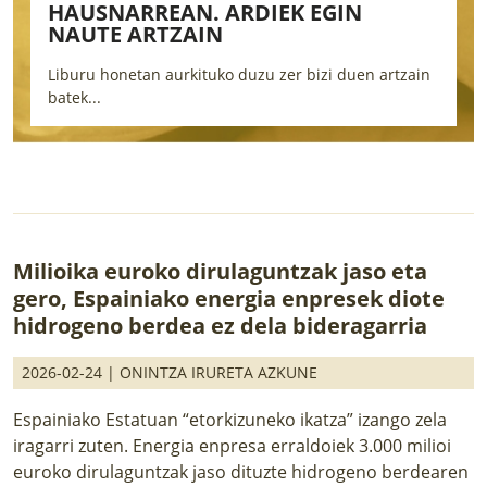
HAUSNARREAN. ARDIEK EGIN
NAUTE ARTZAIN
E
Liburu honetan aurkituko duzu zer bizi duen artzain
h
batek...
Milioika euroko dirulaguntzak jaso eta
gero, Espainiako energia enpresek diote
hidrogeno berdea ez dela bideragarria
2026-02-24 |
ONINTZA IRURETA AZKUNE
Espainiako Estatuan “etorkizuneko ikatza” izango zela
iragarri zuten. Energia enpresa erraldoiek 3.000 milioi
euroko dirulaguntzak jaso dituzte hidrogeno berdearen