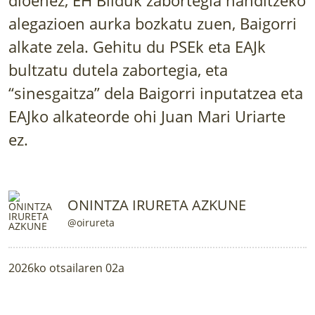
LURRAREN AGENDA
alegazioen aurka bozkatu zuen, Baigorri
alkate zela. Gehitu du PSEk eta EAJk
AZOKA
bultzatu dutela zabortegia, eta
“sinesgaitza” dela Baigorri inputatzea eta
EAJko alkateorde ohi Juan Mari Uriarte
ez.
ONINTZA IRURETA AZKUNE
@oirureta
2026ko otsailaren 02a