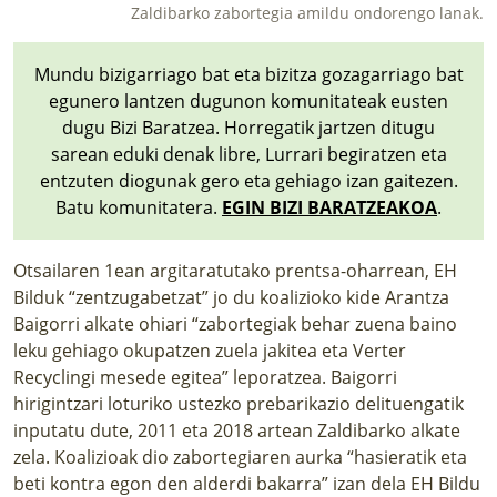
Zaldibarko zabortegia amildu ondorengo lanak.
Mundu bizigarriago bat eta bizitza gozagarriago bat
egunero lantzen dugunon komunitateak eusten
dugu Bizi Baratzea. Horregatik jartzen ditugu
sarean eduki denak libre, Lurrari begiratzen eta
entzuten diogunak gero eta gehiago izan gaitezen.
Batu komunitatera.
EGIN BIZI BARATZEAKOA
.
Otsailaren 1ean argitaratutako prentsa-oharrean, EH
Bilduk “zentzugabetzat” jo du koalizioko kide Arantza
Baigorri alkate ohiari “zabortegiak behar zuena baino
leku gehiago okupatzen zuela jakitea eta Verter
Recyclingi mesede egitea” leporatzea.
Baigorri
hirigintzari loturiko ustezko prebarikazio delituengatik
inputatu dute, 2011 eta 2018 artean Zaldibarko alkate
zela
. Koalizioak dio zabortegiaren aurka “hasieratik eta
beti kontra egon den alderdi bakarra” izan dela EH Bildu