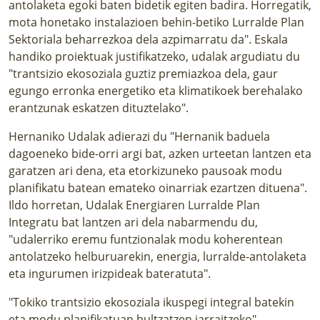
antolaketa egoki baten bidetik egiten badira. Horregatik,
mota honetako instalazioen behin-betiko Lurralde Plan
Sektoriala beharrezkoa dela azpimarratu da". Eskala
handiko proiektuak justifikatzeko, udalak argudiatu du
"trantsizio ekosoziala guztiz premiazkoa dela, gaur
egungo erronka energetiko eta klimatikoek berehalako
erantzunak eskatzen dituztelako".
Hernaniko Udalak adierazi du "Hernanik baduela
dagoeneko bide-orri argi bat, azken urteetan lantzen eta
garatzen ari dena, eta etorkizuneko pausoak modu
planifikatu batean emateko oinarriak ezartzen dituena".
Ildo horretan, Udalak Energiaren Lurralde Plan
Integratu bat lantzen ari dela nabarmendu du,
"udalerriko eremu funtzionalak modu koherentean
antolatzeko helburuarekin, energia, lurralde-antolaketa
eta ingurumen irizpideak bateratuta".
"Tokiko trantsizio ekosoziala ikuspegi integral batekin
eta modu planifikatuan bultzatzen jarraitzeko"