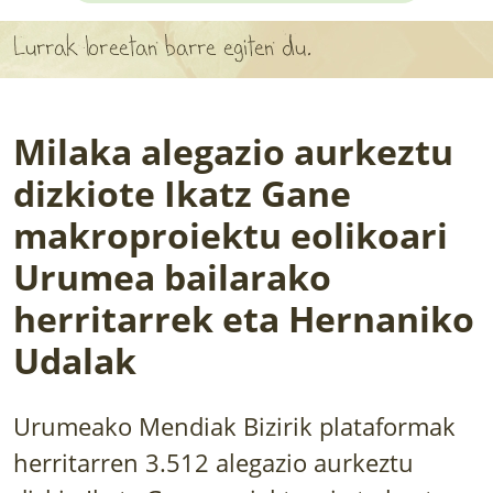
APARTEN MAPA
Lurrak loreetan barre egiten du.
LURRERAKO BIDE LAGUN
BARATZEA
Milaka alegazio aurkeztu
HASI NAHI AL DUZU? 8 URRATS
dizkiote Ikatz Gane
makroproiektu eolikoari
BIZI BARATZEA LIBURUA
Urumea bailarako
SENDABELARRAK
herritarrek eta Hernaniko
ETXEKO LANDAREAK
Udalak
LANDAREPEDIA
Urumeako Mendiak Bizirik plataformak
ALBISTEAK
herritarren 3.512 alegazio aurkeztu