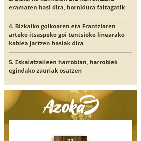
eramaten hasi dira, hornidura faltagatik
4. Bizkaiko golkoaren eta Frantziaren
arteko itsaspeko goi tentsioko linearako
kablea jartzen hasiak dira
5. Eskalatzaileen harrobian, harrobiek
egindako zauriak osatzen