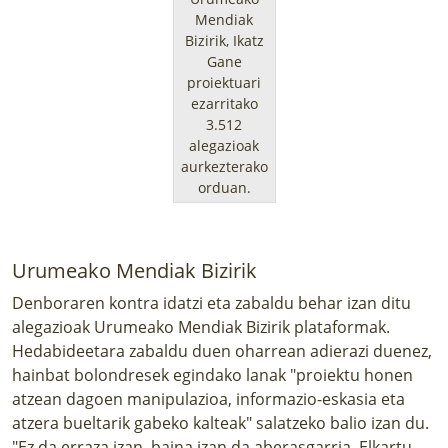
Mendiak
Bizirik, Ikatz
Gane
proiektuari
ezarritako
3.512
alegazioak
aurkezterako
orduan.
Urumeako Mendiak Bizirik
Denboraren kontra idatzi eta zabaldu behar izan ditu
alegazioak Urumeako Mendiak Bizirik plataformak.
Hedabideetara zabaldu duen oharrean adierazi duenez,
hainbat bolondresek egindako lanak "proiektu honen
atzean dagoen manipulazioa, informazio-eskasia eta
atzera bueltarik gabeko kalteak" salatzeko balio izan du.
"Ez da erraza izan, baina izan da aberasgarria. Elkartu