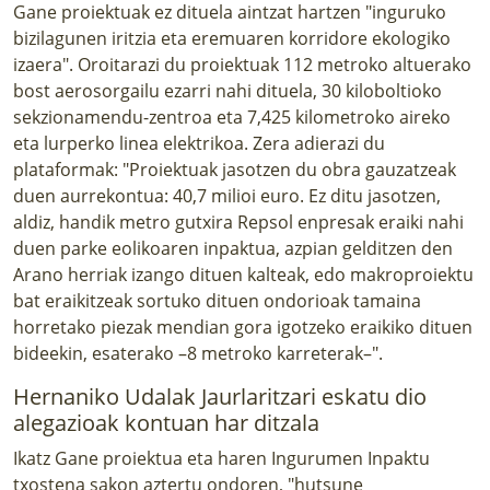
Gane proiektuak ez dituela aintzat hartzen "inguruko
bizilagunen iritzia eta eremuaren korridore ekologiko
izaera". Oroitarazi du proiektuak 112 metroko altuerako
bost aerosorgailu ezarri nahi dituela, 30 kiloboltioko
sekzionamendu-zentroa eta 7,425 kilometroko aireko
eta lurperko linea elektrikoa. Zera adierazi du
plataformak: "Proiektuak jasotzen du obra gauzatzeak
duen aurrekontua: 40,7 milioi euro. Ez ditu jasotzen,
aldiz, handik metro gutxira Repsol enpresak eraiki nahi
duen parke eolikoaren inpaktua, azpian gelditzen den
Arano herriak izango dituen kalteak, edo makroproiektu
bat eraikitzeak sortuko dituen ondorioak tamaina
horretako piezak mendian gora igotzeko eraikiko dituen
bideekin, esaterako –8 metroko karreterak–".
Hernaniko Udalak Jaurlaritzari eskatu dio
alegazioak kontuan har ditzala
Ikatz Gane proiektua eta haren Ingurumen Inpaktu
txostena sakon aztertu ondoren, "hutsune