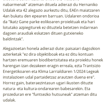
nabarmenak" atzeman dituela adierazi du
Hernaniko
Udalak
eta 42 alegazio aurkeztu ditu, EAEn maiatzaren
4an bukatu den epearen barruan. Udalaren ondorioa
da "Ikatz Gane parke eolikoaren proiektuak eta hari
lotutako azpiegiturek ez dituztela betetzen indarrean
dagoen araudiak eskatzen dituen gutxieneko
baldintzak".
Alegazioetan honela adierazi dute: paisaiari dagozkion
azterketak "ez dira objektiboak eta ez ditu kontuan
hartzen eremuaren biodibertsitatea eta proiektu honek
harengan izan dezakeen eragin erreala, ezta Trantsizio
Energetikoaren eta Klima Larrialdiaren 1/2024 Legeak
instalazioen udal partaidetzaz arautzen duena ere".
Horrez gain, bateraezintasun ugari ikusten dituzte
natura- eta kultura-ondarearen babesarekin. Eta
prozeduran ere "funtsezko hutsuneak" atzeman ditu
udalak.