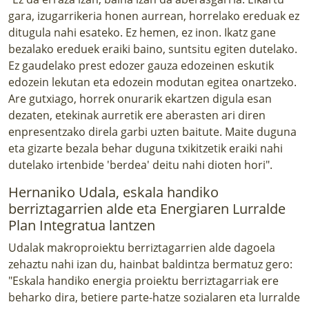
gara, izugarrikeria honen aurrean, horrelako ereduak ez
ditugula nahi esateko. Ez hemen, ez inon. Ikatz gane
bezalako ereduek eraiki baino, suntsitu egiten dutelako.
Ez gaudelako prest edozer gauza edozeinen eskutik
edozein lekutan eta edozein modutan egitea onartzeko.
Are gutxiago, horrek onurarik ekartzen digula esan
dezaten, etekinak aurretik ere aberasten ari diren
enpresentzako direla garbi uzten baitute. Maite duguna
eta gizarte bezala behar duguna txikitzetik eraiki nahi
dutelako irtenbide 'berdea' deitu nahi dioten hori".
Hernaniko Udala, eskala handiko
berriztagarrien alde eta Energiaren Lurralde
Plan Integratua lantzen
Udalak makroproiektu berriztagarrien alde dagoela
zehaztu nahi izan du, hainbat baldintza bermatuz gero:
"Eskala handiko energia proiektu berriztagarriak ere
beharko dira, betiere parte-hatze sozialaren eta lurralde