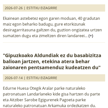
2026-07-26 |
ESTITXU EIZAGIRRE
Ekainean astebetez egon garen moduan, 40 gradutan
maiz egon beharko badugu, gure etorkizunak
desiragarritasuna galtzen du, guztion ongizatea urtzen
sumatzen dugu eta zimeltzen diren landareei...
(+)
"Gipuzkoako Aldundiak ez du basabizitza
balioan jartzen, etekina atera behar
zaionaren pentsamenduz kudeatzen du"
2026-07-14 |
ESTITXU EIZAGIRRE
Edurne Huesa Otegik Aralar parke naturaleko
patronatuan Landarlaneko kide gisa hartzen du parte
eta Aitziber Sarobe Egigurenek Pagoeta parke
naturaleko patronatuan Arkamuka ordezkatzen du.