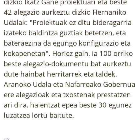
dizkio Ikatz Gane proiektuari eta beste
LURRAREN AGENDA
42 alegazio aurkeztu dizkio Hernaniko
AZOKA
Udalak: "Proiektuak ez ditu bideragarria
izateko baldintza guztiak betetzen, eta
bateraezina da egungo konfigurazio eta
kokapenetan". Horiez gain, ia 100 orriko
beste alegazio-dokumentu bat aurkeztu
dute hainbat herritarrek eta taldek.
Aranoko Udala eta Nafarroako Gobernua
ere alegazioak eta txostenak prestatzen
ari dira, haientzat epea beste 30 egunez
luzatzea lortu baitute.