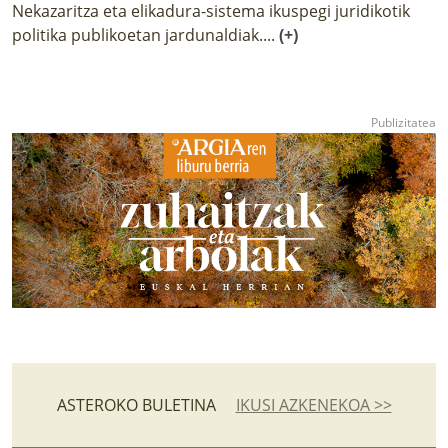
Nekazaritza eta elikadura-sistema ikuspegi juridikotik
politika publikoetan jardunaldiak....
(+)
ASTEROKO BULETINA
IKUSI AZKENEKOA >>