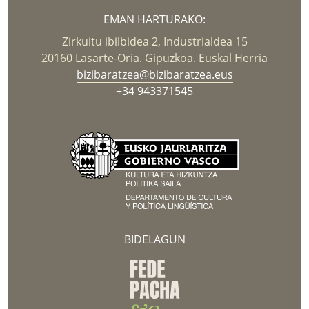
EMAN HARTURAKO:
Zirkuitu ibilbidea 2, Industrialdea 15
20160 Lasarte-Oria. Gipuzkoa. Euskal Herria
bizibaratzea@bizibaratzea.eus
+34 943371545
BIDELAGUN