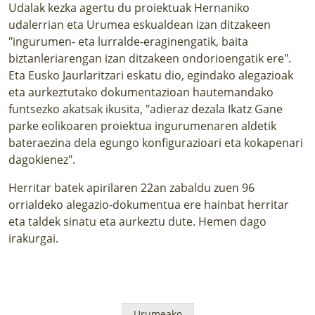
Udalak kezka agertu du proiektuak Hernaniko
udalerrian eta Urumea eskualdean izan ditzakeen
"ingurumen- eta lurralde-eraginengatik, baita
biztanleriarengan izan ditzakeen ondorioengatik ere".
Eta Eusko Jaurlaritzari eskatu dio, egindako alegazioak
eta aurkeztutako dokumentazioan hautemandako
funtsezko akatsak ikusita, "adieraz dezala Ikatz Gane
parke eolikoaren proiektua ingurumenaren aldetik
bateraezina dela egungo konfigurazioari eta kokapenari
dagokienez".
Herritar batek apirilaren 22an zabaldu zuen 96
orrialdeko alegazio-dokumentua ere hainbat herritar
eta taldek sinatu eta aurkeztu dute.
Hemen
dago
irakurgai.
Urumeako