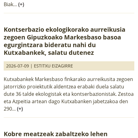
Biak...
(+)
Kontserbazio ekologikorako aurreikusia
zegoen Gipuzkoako Markesbaso basoa
egurgintzara bideratu nahi du
Kutxabankek, salatu dutenez
2026-07-09 |
ESTITXU EIZAGIRRE
Kutxabankek Markesbaso finkarako aurreikusita zegoen
jatorrizko proiektutik aldentzea erabaki duela salatu
dute 36 talde ekologistak eta kontserbazionistak. Zestoa
eta Azpeitia artean dago Kutxabanken jabetzakoa den
290...
(+)
Kobre meatzeak zabaltzeko lehen