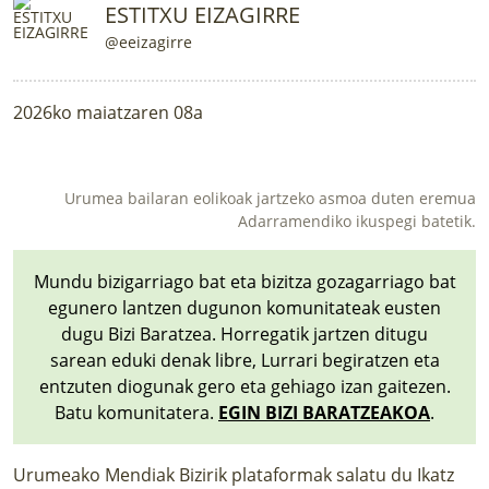
ESTITXU EIZAGIRRE
@eeizagirre
2026ko maiatzaren 08a
Urumea bailaran eolikoak jartzeko asmoa duten eremua
Adarramendiko ikuspegi batetik.
Mundu bizigarriago bat eta bizitza gozagarriago bat
egunero lantzen dugunon komunitateak eusten
dugu Bizi Baratzea. Horregatik jartzen ditugu
sarean eduki denak libre, Lurrari begiratzen eta
entzuten diogunak gero eta gehiago izan gaitezen.
Batu komunitatera.
EGIN BIZI BARATZEAKOA
.
Urumeako Mendiak Bizirik plataformak salatu du Ikatz