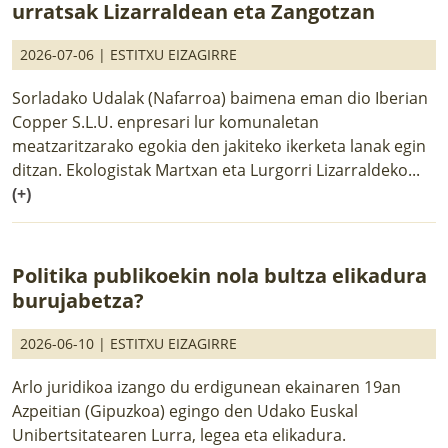
urratsak Lizarraldean eta Zangotzan
2026-07-06 |
ESTITXU EIZAGIRRE
Sorladako Udalak (Nafarroa) baimena eman dio Iberian
Copper S.L.U. enpresari lur komunaletan
meatzaritzarako egokia den jakiteko ikerketa lanak egin
ditzan. Ekologistak Martxan eta Lurgorri Lizarraldeko...
(+)
Politika publikoekin nola bultza elikadura
burujabetza?
2026-06-10 |
ESTITXU EIZAGIRRE
Arlo juridikoa izango du erdigunean ekainaren 19an
Azpeitian (Gipuzkoa) egingo den Udako Euskal
Unibertsitatearen Lurra, legea eta elikadura.