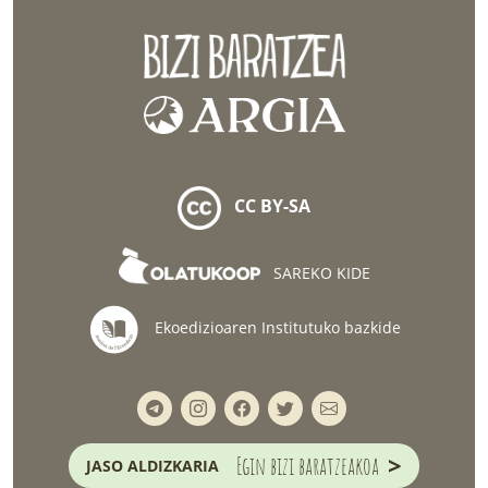
CC BY-SA
SAREKO KIDE
Ekoedizioaren Institutuko bazkide
>
Egin bizi baratzeakoa
JASO ALDIZKARIA