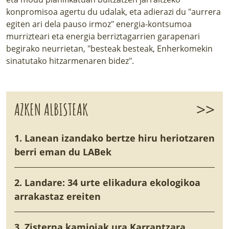
konpromisoa agertu du udalak, eta adierazi du "aurrera
egiten ari dela pauso irmoz" energia-kontsumoa
murrizteari eta energia berriztagarrien garapenari
begirako neurrietan, "besteak besteak, Enherkomekin
sinatutako hitzarmenaren bidez".
>>
AZKEN ALBISTEAK
1. Lanean izandako bertze hiru heriotzaren
berri eman du LABek
2. Landare: 34 urte elikadura ekologikoa
arrakastaz ereiten
3. Zisterna kamioiak ura Karrantzara