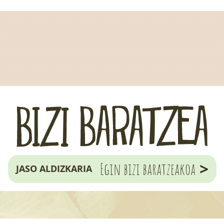
>
Egin bizi baratzeakoa
JASO ALDIZKARIA