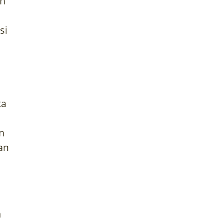
en
si
ta
n
an
n