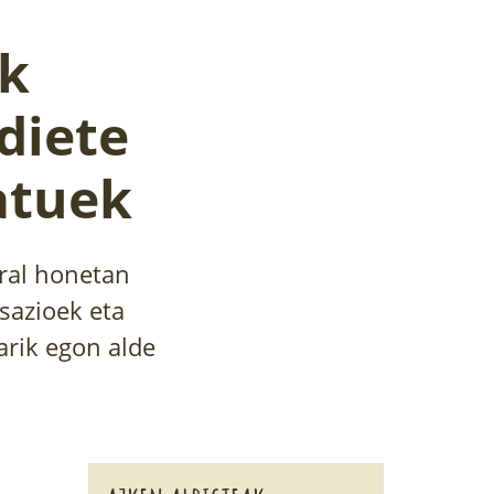
ak
diete
atuek
iral honetan
sazioek eta
arik egon alde