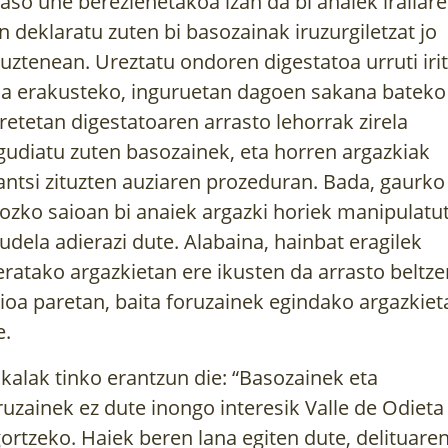
aso une berezienetakoa izan da bi anaiek irailar
n deklaratu zuten bi basozainak iruzurgiletzat jo
tuztenean. Ureztatu ondoren digestatoa urruti irit
la erakusteko, inguruetan dagoen sakana bateko
retetan digestatoaren arrasto lehorrak zirela
gudiatu zuten basozainek, eta horren argazkiak
antsi zituzten auziaren prozeduran. Bada, gaurko
ozko saioan bi anaiek argazki horiek manipulatu
udela adierazi dute. Alabaina, hainbat eragilek
eratako argazkietan ere ikusten da arrasto beltze
rioa paretan, baita foruzainek egindako argazkiet
e.
skalak tinko erantzun die: “Basozainek eta
ruzainek ez dute inongo interesik Valle de Odieta
gortzeko. Haiek beren lana egiten dute, delituare