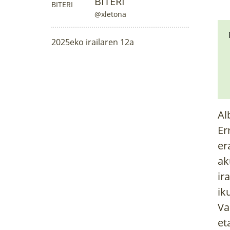
BITERI
@xletona
2025eko irailaren 12a
Al
Er
er
ak
ir
ik
Va
et