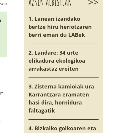
>>
AZKEN ALBISTEAK
oson
1. Lanean izandako
o
bertze hiru heriotzaren
berri eman du LABek
2. Landare: 34 urte
elikadura ekologikoa
arrakastaz ereiten
3. Zisterna kamioiak ura
en
Karrantzara eramaten
hasi dira, hornidura
faltagatik
k
i
4. Bizkaiko golkoaren eta