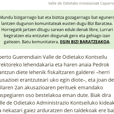
Valle de Odietako instalazioak Caparr
Mundu bizigarriago bat eta bizitza gozagarriago bat eguner
lantzen dugunon komunitateak eusten dugu Bizi Baratzea.
Horregatik jartzen ditugu sarean eduki denak libre, Lurrari
begiratzen eta entzuten diogunak gero eta gehiago izan
gaitezen. Batu komunitatera.
EGIN BIZI BARATZEAKOA
.
berto Guerendiain Valle de Odietako Kontseilu
rektoreko lehendakaria eta haren anaia Pedrok
antzun diete lehenik fiskaltzaren galderei –herri
usazioei erantzuteari uko egin diote–, eta joan d
ailaren 2an akusazioaren perituek emandako
uspegiaren oso bestelakoa eman dute. Biak dira
lle de Odietako Administrazio Kontseiluko kidea
a nekazari gaiez arduratzen den taldekoak ere ba