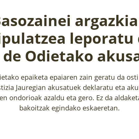
asozainei argazki
pulatzea leporatu 
e de Odietako akus
ietako epaiketa epaiaren zain geratu da ost
stizia Jauregian akusatuek deklaratu eta aku
en ondorioak azaldu eta gero. Ez da aldaket
bakoitzak egindako eskaeretan.