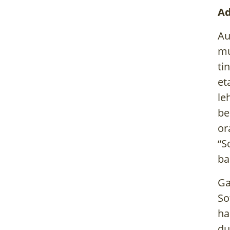
Ad
Au
mu
ti
et
le
be
or
“S
ba
Ga
So
ha
du