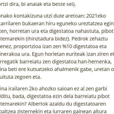
ortzi dira, bi anaiak eta beste sei).
nako kontakizuna utzi dute aretoan: 2021eko
tarrilaren bukaeran hiru eguneko ureztatzea egin
ten, horretan ura eta digestatoa nahastuta, pibot
stemarekin (ihinztadura bidez). Pedrok zehaztu
enez, proportzioa izan zen %10 digestatoa eta
inerakoa ura. Egun horietan euriteak izan ziren e
rregatik barreiatu zen digestatoa han-hemenka,
ina beti ere kutsatzeko ahalmenik gabe, uretan 
luituta zegoen eta.
ina irailaren 2ko ahozko saioan ez al zen garbi
lditu, bada, digestatoa ezin dela barreiatu pibot
stemarekin? Albertok azaldu du digestatoaren
baltzea zisternekin eta lurraren gainean altura