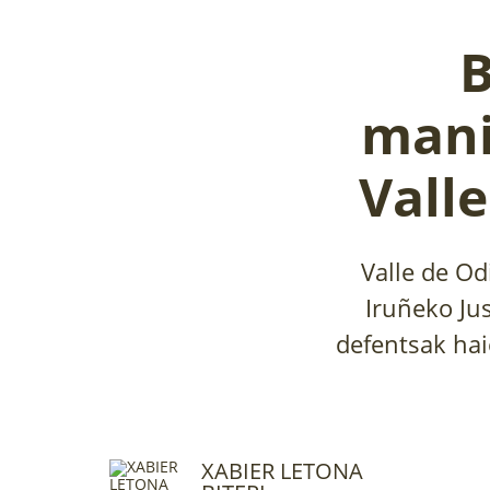
B
mani
Vall
Valle de Od
Iruñeko Ju
defentsak hai
XABIER LETONA