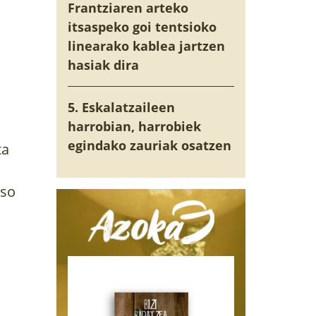
Frantziaren arteko
itsaspeko goi tentsioko
linearako kablea jartzen
hasiak dira
5. Eskalatzaileen
harrobian, harrobiek
egindako zauriak osatzen
ta
oso