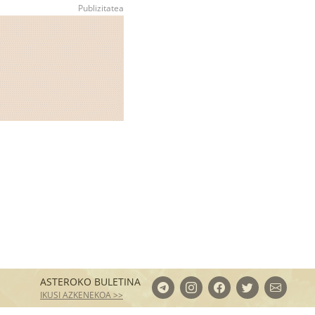
ASTEROKO BULETINA
IKUSI AZKENEKOA >>