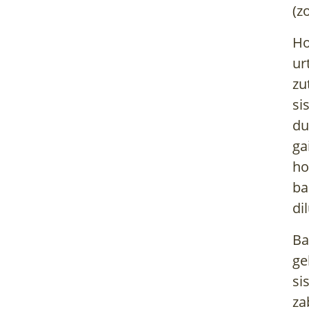
(z
Ho
ur
zu
si
du
ga
ho
ba
di
Ba
ge
si
za