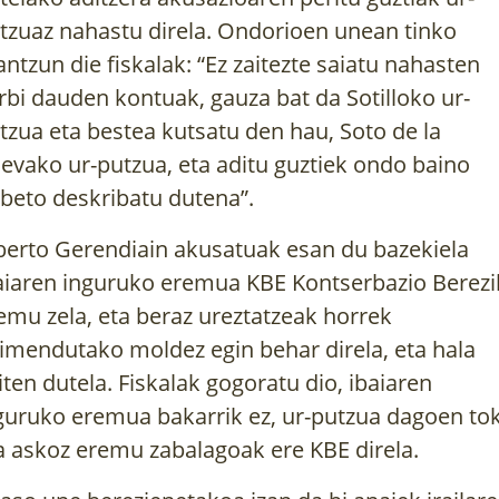
tzuaz nahastu direla. Ondorioen unean tinko
antzun die fiskalak: “Ez zaitezte saiatu nahasten
rbi dauden kontuak, gauza bat da Sotilloko ur-
tzua eta bestea kutsatu den hau, Soto de la
evako ur-putzua, eta aditu guztiek ondo baino
beto deskribatu dutena”.
berto Gerendiain akusatuak esan du bazekiela
aiaren inguruko eremua KBE Kontserbazio Berez
emu zela, eta beraz ureztatzeak horrek
imendutako moldez egin behar direla, eta hala
iten dutela. Fiskalak gogoratu dio, ibaiaren
guruko eremua bakarrik ez, ur-putzua dagoen tok
a askoz eremu zabalagoak ere KBE direla.