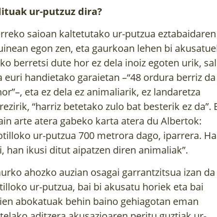
ituak ur-putzuz dira?
rreko saioan kaltetutako ur-putzua eztabaidaren
inean egon zen, eta gaurkoan lehen bi akusatue
nko berretsi dute hor ez dela inoiz egoten urik, sa
a euri handietako garaietan –“48 ordura berriz da
hor”–, eta ez dela ez animaliarik, ez landaretza
rezirik, “harriz betetako zulo bat besterik ez da”. 
ain arte atera gabeko karta atera du Albertok:
otilloko ur-putzua 700 metrora dago, iparrera. H
i, han ikusi ditut aipatzen diren animaliak”.
urko ahozko auzian osagai garrantzitsua izan da
tilloko ur-putzua, bai bi akusatu horiek eta bai
ien abokatuak behin baino gehiagotan eman
telako aditzera akusazioaren peritu guztiak ur-