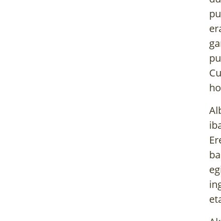
pu
er
ga
pu
Cu
ho
Al
ib
Er
ba
eg
in
et