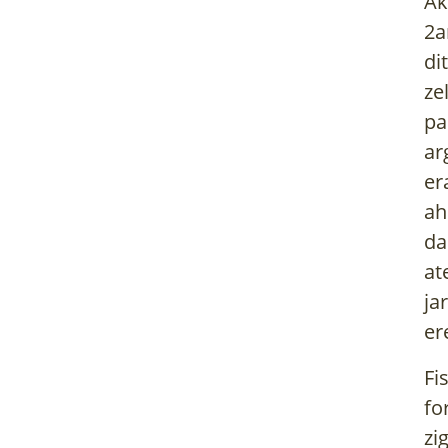
Ak
2a
di
ze
pa
ar
er
ah
da
at
ja
er
Fi
fo
zi