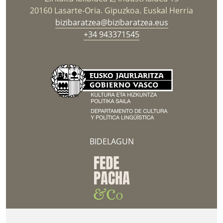
20160 Lasarte-Oria. Gipuzkoa. Euskal Herria
bizibaratzea@bizibaratzea.eus
+34 943371545
BIDELAGUN