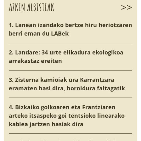
>>
AZKEN ALBISTEAK
1. Lanean izandako bertze hiru heriotzaren
berri eman du LABek
2. Landare: 34 urte elikadura ekologikoa
arrakastaz ereiten
3. Zisterna kamioiak ura Karrantzara
eramaten hasi dira, hornidura faltagatik
4. Bizkaiko golkoaren eta Frantziaren
arteko itsaspeko goi tentsioko linearako
kablea jartzen hasiak dira