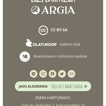
CC BY-SA
SAREKO KIDE
Ekoedizioaren Institutuko bazkide
>
Egin bizi baratzeakoa
JASO ALDIZKARIA
EMAN HARTURAKO:
Zirkuitu ibilbidea 2, Industrialdea 15