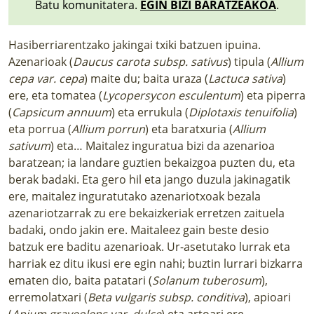
Batu komunitatera.
EGIN BIZI BARATZEAKOA
.
Hasiberriarentzako jakingai txiki batzuen ipuina.
Azenarioak (
Daucus carota subsp. sativus
) tipula (
Allium
cepa var. cepa
) maite du; baita uraza (
Lactuca sativa
)
ere, eta tomatea (
Lycopersycon esculentum
) eta piperra
(
Capsicum annuum
) eta errukula (
Diplotaxis tenuifolia
)
eta porrua (
Allium porrun
) eta baratxuria (
Allium
sativum
) eta… Maitalez inguratua bizi da azenarioa
baratzean; ia landare guztien bekaizgoa puzten du, eta
berak badaki. Eta gero hil eta jango duzula jakinagatik
ere, maitalez inguratutako azenariotxoak bezala
azenariotzarrak zu ere bekaizkeriak erretzen zaituela
badaki, ondo jakin ere. Maitaleez gain beste desio
batzuk ere baditu azenarioak. Ur-asetutako lurrak eta
harriak ez ditu ikusi ere egin nahi; buztin lurrari bizkarra
ematen dio, baita patatari (
Solanum tuberosum
),
erremolatxari (
Beta vulgaris subsp. conditiva
), apioari
(
Apium graveolens var. dulce
) eta artoari ere.