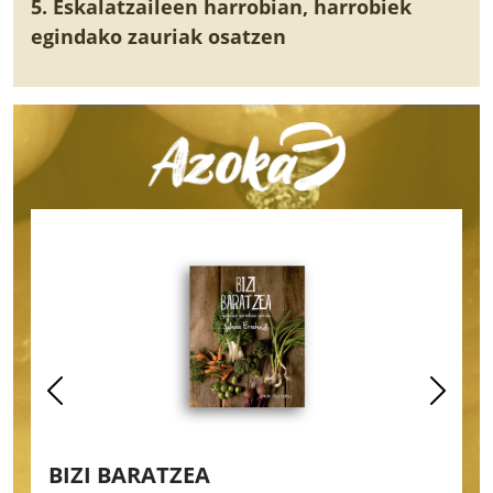
5. Eskalatzaileen harrobian, harrobiek
egindako zauriak osatzen
BIZI BARATZEA