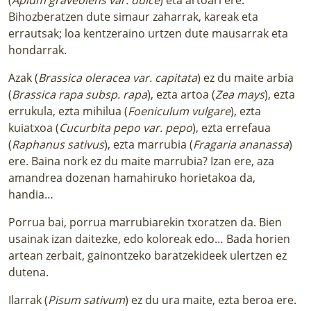
Bihozberatzen dute simaur zaharrak, kareak eta
errautsak; loa kentzeraino urtzen dute mausarrak eta
hondarrak.
Azak (
Brassica oleracea var. capitata
) ez du maite arbia
(
Brassica rapa subsp. rapa
), ezta artoa (
Zea mays
), ezta
errukula, ezta mihilua (
Foeniculum vulgare
), ezta
kuiatxoa (
Cucurbita pepo var. pepo
), ezta errefaua
(
Raphanus sativus
), ezta marrubia (
Fragaria ananassa
)
ere. Baina nork ez du maite marrubia? Izan ere, aza
amandrea dozenan hamahiruko horietakoa da,
handia…
Porrua bai, porrua marrubiarekin txoratzen da. Bien
usainak izan daitezke, edo koloreak edo… Bada horien
artean zerbait, gainontzeko baratzekideek ulertzen ez
dutena.
Ilarrak (
Pisum sativum
) ez du ura maite, ezta beroa ere.