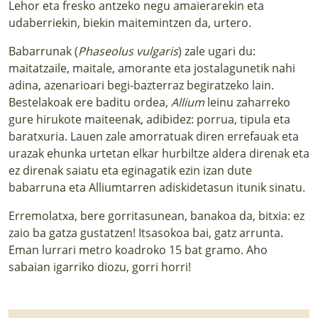
Lehor eta fresko antzeko negu amaierarekin eta
udaberriekin, biekin maitemintzen da, urtero.
Babarrunak (
Phaseolus vulgaris
) zale ugari du:
maitatzaile, maitale, amorante eta jostalagunetik nahi
adina, azenarioari begi-bazterraz begiratzeko lain.
Bestelakoak ere baditu ordea,
Allium
leinu zaharreko
gure hirukote maiteenak, adibidez: porrua, tipula eta
baratxuria. Lauen zale amorratuak diren errefauak eta
urazak ehunka urtetan elkar hurbiltze aldera direnak eta
ez direnak saiatu eta eginagatik ezin izan dute
babarruna eta Alliumtarren adiskidetasun itunik sinatu.
Erremolatxa, bere gorritasunean, banakoa da, bitxia: ez
zaio ba gatza gustatzen! Itsasokoa bai, gatz arrunta.
Eman lurrari metro koadroko 15 bat gramo. Aho
sabaian igarriko diozu, gorri horri!