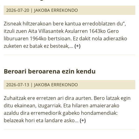
2026-07-20 |
JAKOBA ERREKONDO
Zisneak hiltzerakoan bere kantua erredoblatzen du”,
itzuli zuen Aita Villasantek Axularren 1643ko Gero
liburuaren 1964ko bertsioan. Ez dakit nola adieraziko
zuketen ez batak ez besteak,...
(+)
Beroari beroarena ezin kendu
2026-07-13 |
JAKOBA ERREKONDO
Zuhaitzak ere erretzen ari dira aurten. Bero latzak egin
ditu ekainean, izugarriak. Eta hilaren amaierarako
azaldu dira erremediorik gabeko hondamendiak:
belazeak hori eta landare asko...
(+)