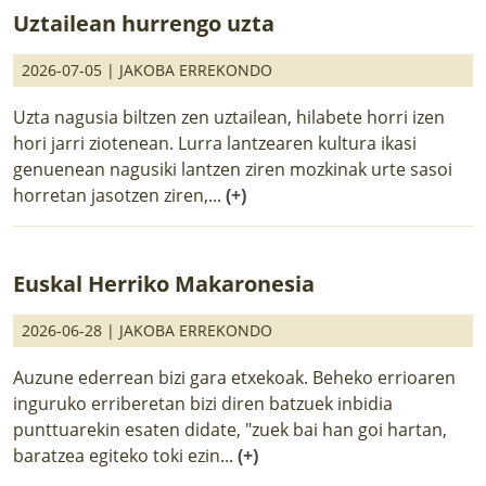
Uztailean hurrengo uzta
2026-07-05 |
JAKOBA ERREKONDO
Uzta nagusia biltzen zen uztailean, hilabete horri izen
hori jarri ziotenean. Lurra lantzearen kultura ikasi
genuenean nagusiki lantzen ziren mozkinak urte sasoi
horretan jasotzen ziren,...
(+)
Euskal Herriko Makaronesia
2026-06-28 |
JAKOBA ERREKONDO
Auzune ederrean bizi gara etxekoak. Beheko errioaren
inguruko erriberetan bizi diren batzuek inbidia
punttuarekin esaten didate, "zuek bai han goi hartan,
baratzea egiteko toki ezin...
(+)