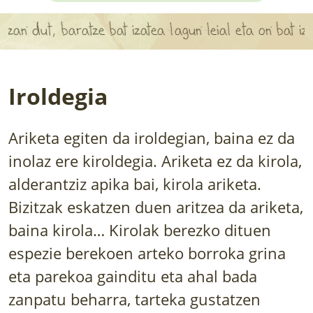
APARTEN MAPA
 dut, baratze bat izatea lagun leial eta on bat izatea 
LURRERAKO BIDE LAGUN
BARATZEA
Iroldegia
HASI NAHI AL DUZU? 8 URRATS
Ariketa egiten da iroldegian, baina ez da
BIZI BARATZEA LIBURUA
inolaz ere kiroldegia. Ariketa ez da kirola,
SENDABELARRAK
alderantziz apika bai, kirola ariketa.
Bizitzak eskatzen duen aritzea da ariketa,
ETXEKO LANDAREAK
baina kirola… Kirolak berezko dituen
LANDAREPEDIA
espezie berekoen arteko borroka grina
eta parekoa gainditu eta ahal bada
ALBISTEAK
zanpatu beharra, tarteka gustatzen