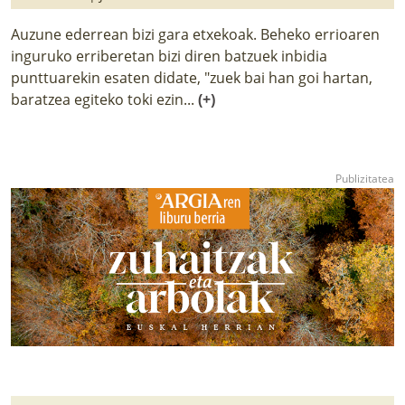
Auzune ederrean bizi gara etxekoak. Beheko errioaren
inguruko erriberetan bizi diren batzuek inbidia
punttuarekin esaten didate, "zuek bai han goi hartan,
baratzea egiteko toki ezin...
(+)