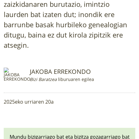
zaizkidanaren burutazio, imintzio
LURRAREN AGENDA
laurden bat izaten dut; inondik ere
AZOKA
barrunbe basak hurbileko genealogian
ditugu, baina ez dut kirola zipitzik ere
atsegin.
JAKOBA ERREKONDO
Bizi Baratzea
liburuaren egilea
2025eko urriaren 20a
Mundu bizigarriago bat eta bizitza gozagarriago bat