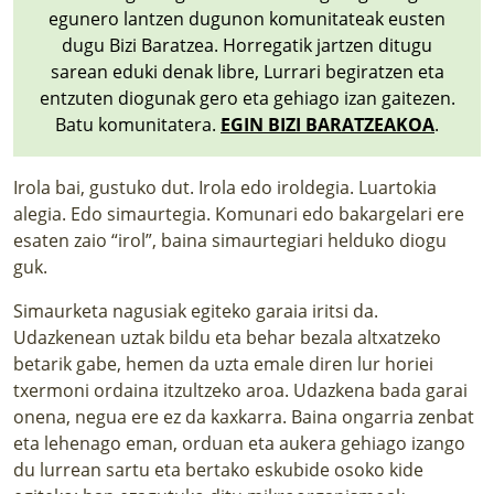
egunero lantzen dugunon komunitateak eusten
dugu Bizi Baratzea. Horregatik jartzen ditugu
sarean eduki denak libre, Lurrari begiratzen eta
entzuten diogunak gero eta gehiago izan gaitezen.
Batu komunitatera.
EGIN BIZI BARATZEAKOA
.
Irola bai, gustuko dut. Irola edo iroldegia. Luartokia
alegia. Edo simaurtegia. Komunari edo bakargelari ere
esaten zaio “irol”, baina simaurtegiari helduko diogu
guk.
Simaurketa nagusiak egiteko garaia iritsi da.
Udazkenean uztak bildu eta behar bezala altxatzeko
betarik gabe, hemen da uzta emale diren lur horiei
txermoni ordaina itzultzeko aroa. Udazkena bada garai
onena, negua ere ez da kaxkarra. Baina ongarria zenbat
eta lehenago eman, orduan eta aukera gehiago izango
du lurrean sartu eta bertako eskubide osoko kide