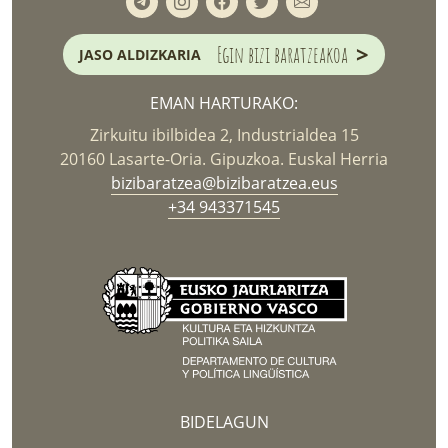
>
Egin bizi baratzeakoa
JASO ALDIZKARIA
EMAN HARTURAKO:
Zirkuitu ibilbidea 2, Industrialdea 15
20160 Lasarte-Oria. Gipuzkoa. Euskal Herria
bizibaratzea@bizibaratzea.eus
+34 943371545
BIDELAGUN