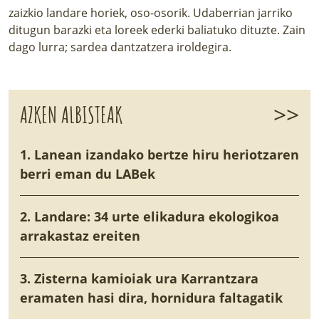
zaizkio landare horiek, oso-osorik. Udaberrian jarriko
ditugun barazki eta loreek ederki baliatuko dituzte. Zain
dago lurra; sardea dantzatzera iroldegira.
>>
AZKEN ALBISTEAK
1. Lanean izandako bertze hiru heriotzaren
berri eman du LABek
2. Landare: 34 urte elikadura ekologikoa
arrakastaz ereiten
3. Zisterna kamioiak ura Karrantzara
eramaten hasi dira, hornidura faltagatik