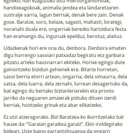
egiteko; han ezagutuko ditu mikroorganismoak,
handixeagokoak, animalia jendea eta landaretzaren
sustraije sarria, lagun berriak, denak bere zain. Denak
gose. Baratze, soro, belaze, sagasti, mahasti, lorategi,
noranahi doala ere, ongarriak berezko hartzidura festa
han eramango du, inguruak epelduz, berotuz, alaituz.
Udazkenak hori ere ona du, denbora. Denbora ematen
digu hurrengo sasoiari patxadaz begiratu eta ganbara
pitzatu arteko hausnarrari ekiteko. Horixe egingo dute
gainontzeko bizidun gehienek ere. Bitarte horretan,
sasoi berria etorri artean, ongarria, dela simaurra, dela
satsa, dela luarra, dela zernahi, lurrean desagertuko da,
bat egingo du bertako biztanleriarekin eta pronto
jarriko da neguaren amaierak piztuko dituen izerdi
berriak, hozitzeko grinak eta abar elikatzeko.
Ez utzi atzeragorako. Bizi Baratzea-ko ikurritzetako bat
hauxe da: “Garaian garaikoa garaiz”. Ekin iroldegirako
bideari. Uste baino garrantzitsuagoa da ongarri