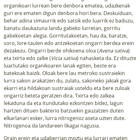
organikoari lurrean bere denbora ematea, udazkenak
guri ere ematen digun denbora hori bera. Deskuiduan,
behar adina simaurrik edo satsik edo luarrik ez baduzu,
banatu daukazuna landu gabeko lurretan, gorritu
gabekoetan alegia. Gorritutakoetan, hau da, baratze,
soro, lore-taulen edo antzekoetan ongarri berdea erein
dezakezu. Ongarri berde ohikoena oloa (
Avena sativa
)
eta txirta edo zalke (
Vicia sativa
) nahasketa da. Ez dituzte
luartutako organikoaren lanak egiten, beste era
batekoak baizik. Oloak bere lau metroko sustraiekin
lurra sakon arakatzen du, zulatu, sakoneko jakiak gora
ekarri eta hildakoan sustraiak usteldu eta bere zuloak
ongarriz beteta geratzen dira. Txirta edo zalkea
lekaduna da eta itundutako ezkontzen bidez, lagun
hartzen dituen bakterio batzuekin gauzatzen duten
elkarlanari esker, lurra nitrogenoz aseta uzten dute.
Nitrogenoa da landareen likagai nagusia.
Orain erein eta udaberrian moztu eta lurrari ematen