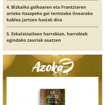
4. Bizkaiko golkoaren eta Frantziaren
arteko itsaspeko goi tentsioko linearako
kablea jartzen hasiak dira
5. Eskalatzaileen harrobian, harrobiek
egindako zauriak osatzen