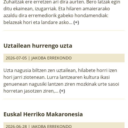
Zuhaitzak ere erretzen ari dira aurten. Bero latzak egin
ditu ekainean, izugarriak. Eta hilaren amaierarako
azaldu dira erremediorik gabeko hondamendiak:
belazeak hori eta landare asko...
(+)
Uztailean hurrengo uzta
2026-07-05 |
JAKOBA ERREKONDO
Uzta nagusia biltzen zen uztailean, hilabete horri izen
hori jarri ziotenean. Lurra lantzearen kultura ikasi
genuenean nagusiki lantzen ziren mozkinak urte sasoi
horretan jasotzen ziren,...
(+)
Euskal Herriko Makaronesia
2026-06-28 |
JAKOBA ERREKONDO