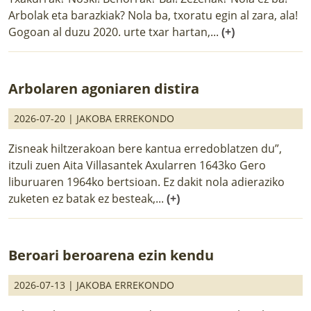
Arbolak eta barazkiak? Nola ba, txoratu egin al zara, ala!
Gogoan al duzu 2020. urte txar hartan,...
(+)
Arbolaren agoniaren distira
2026-07-20 |
JAKOBA ERREKONDO
Zisneak hiltzerakoan bere kantua erredoblatzen du”,
itzuli zuen Aita Villasantek Axularren 1643ko Gero
liburuaren 1964ko bertsioan. Ez dakit nola adieraziko
zuketen ez batak ez besteak,...
(+)
Beroari beroarena ezin kendu
2026-07-13 |
JAKOBA ERREKONDO