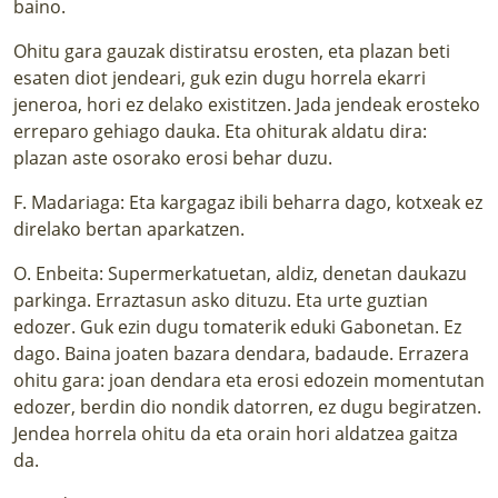
baino.
Ohitu gara gauzak distiratsu erosten, eta plazan beti
esaten diot jendeari, guk ezin dugu horrela ekarri
jeneroa, hori ez delako existitzen. Jada jendeak erosteko
erreparo gehiago dauka. Eta ohiturak aldatu dira:
plazan aste osorako erosi behar duzu.
F. Madariaga: Eta kargagaz ibili beharra dago, kotxeak ez
direlako bertan aparkatzen.
O. Enbeita: Supermerkatuetan, aldiz, denetan daukazu
parkinga. Erraztasun asko dituzu. Eta urte guztian
edozer. Guk ezin dugu tomaterik eduki Gabonetan. Ez
dago. Baina joaten bazara dendara, badaude. Errazera
ohitu gara: joan dendara eta erosi edozein momentutan
edozer, berdin dio nondik datorren, ez dugu begiratzen.
Jendea horrela ohitu da eta orain hori aldatzea gaitza
da.