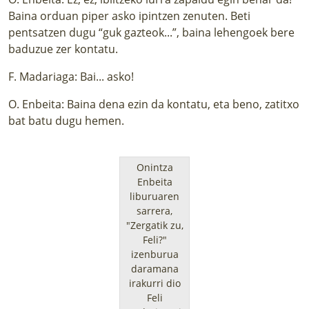
Baina orduan piper asko ipintzen zenuten. Beti
pentsatzen dugu “guk gazteok...”, baina lehengoek bere
baduzue zer kontatu.
F. Madariaga: Bai... asko!
O. Enbeita: Baina dena ezin da kontatu, eta beno, zatitxo
bat batu dugu hemen.
Onintza
Enbeita
liburuaren
sarrera,
"Zergatik zu,
Feli?"
izenburua
daramana
irakurri dio
Feli