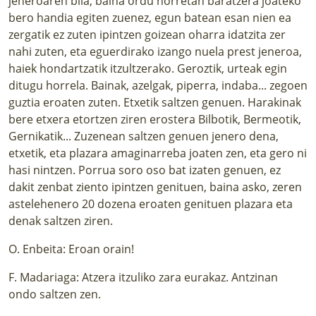
jeneroaren bila, baina ordu horretan baratzera joateko
bero handia egiten zuenez, egun batean esan nien ea
zergatik ez zuten ipintzen goizean oharra idatzita zer
nahi zuten, eta eguerdirako izango nuela prest jeneroa,
haiek hondartzatik itzultzerako. Geroztik, urteak egin
ditugu horrela. Bainak, azelgak, piperra, indaba... zegoen
guztia eroaten zuten. Etxetik saltzen genuen. Harakinak
bere etxera etortzen ziren erostera Bilbotik, Bermeotik,
Gernikatik... Zuzenean saltzen genuen jenero dena,
etxetik, eta plazara amaginarreba joaten zen, eta gero ni
hasi nintzen. Porrua soro oso bat izaten genuen, ez
dakit zenbat ziento ipintzen genituen, baina asko, zeren
astelehenero 20 dozena eroaten genituen plazara eta
denak saltzen ziren.
O. Enbeita: Eroan orain!
F. Madariaga: Atzera itzuliko zara eurakaz. Antzinan
ondo saltzen zen.