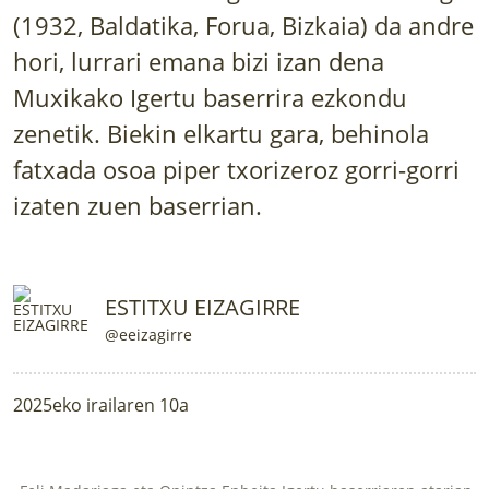
(1932, Baldatika, Forua, Bizkaia) da andre
hori, lurrari emana bizi izan dena
Muxikako Igertu baserrira ezkondu
zenetik. Biekin elkartu gara, behinola
fatxada osoa piper txorizeroz gorri-gorri
izaten zuen baserrian.
ESTITXU EIZAGIRRE
@eeizagirre
2025eko irailaren 10a