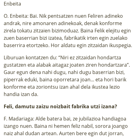
Enbeita
O. Enbeita: Bai. Nik pentsatzen nuen Feliren adineko
andrak, nire amonaren adinekoak, denak konforme
zirela tokatu zitzaien bizimoduaz. Baina Felik elejitu egin
zuen baserrian bizi izatea, fabrikatik irten egin zuelako
baserrira etortzeko. Hor aldatu egin zitzaidan ikuspegia.
Liburuan kontatzen du: “Niri ez zitzaidan hondartza
gustatzen eta alabak aitagaz joaten ziren hondartzara”.
Gaur egun dena nahi dugu, nahi dugu baserrian bizi,
piperrak eduki, baina oporretara joan... eta hori barik
konforme eta zoriontsu izan ahal dela ikustea lezio
handia izan da.
Feli, damutu zaizu noizbait fabrika utzi izana?
F. Madariaga: Alde batera bai, ze jubilazioa handiagoa
izango nuen. Baina ni hemen feliz nabil, sorora joango
naiz ahal dudan artean. Aurten bere egin dut jorran,