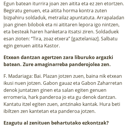
Egun batean iturrira joan zen aitita eta ez zen etortzen.
Begiratu genuen, eta aitita horma kontra zuten
bizpahiru soldaduk, metrailaz apuntatuta. Arrapaladan
joan ginen bilobok eta ni aititaren lepora igo nintzen,
eta besteak haren hanketara itsatsi ziren. Soldaduek
esan zioten: “Tira, zoaz etxera” [gaztelaniaz]. Salbatu
egin genuen aitita Kastor.
Etxean dantzan agertzen zara liburuko argazki
batean. Zure amaginarreba panderojolea zen.
F. Madariaga: Bai. Plazan jotzen zuen, baina nik etxean
ikusi nuen jotzen. Gabon gauaz eta Gabon Zaharretan
denok juntatzen ginen eta salan egiten genuen
erromeria, hark panderoa jo eta gu denok dantzan.
Kantatu itzel egiten zuen, antzinako kantak. Hura beti
ibiltzen zen kantetan eta panderoa jotzen.
Ezagutu al zenituen behartutako ezkontzak?