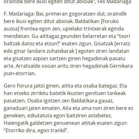
oraindik bere ikusi egiten ditut abioiak", Feli Madariaga
F. Madariaga: Bai, primeran gogoratzen dut, oraindik
bere ikusi egiten ditut abioiak. Baldatikan [Foruko
auzoa] frontea egon zen, upielako trintxerak eginda
mendietan. Gu aititagaz geunden belarretan eta “txori
baltzak datoz eta etzun!” esaten zigun. Gisatzak [erratz
edo ginar landare zuhaixkarak ] egoten ziren landatan
eta gisatzen azpian sartzen ginen hegazkinak pasatu
arte. Arratsalde osoan aritu ziren hegazkinak Gernikara
joan-etorrian.
Gero Forura jaitsi ginen, aitita eta osaba bategaz. Eta
han etxeko zirrikitu batetik ikusten genituen tankeak
pasatzen. Osaba igotzen zen Baldatikara gauaz,
ganaduari jaten ematen. Aita eta ama non ziren bere ez
genekien, ezkutatuta egon baitziren astebetez.
Haiengatik galdetzen genuenean aititak esaten zigun:
“Etorriko dira, egon trankil”.