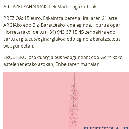
ARGAZKI ZAHARRAK: Feli Madariagak utziak
PREZIOA: 15 euro. Eskaintza berezia: Irailaren 21 arte
ARGIAko edo Bizi Baratzeako kide eginda, liburua opari.
Horretarako: deitu (+34) 943 37 15 45 zenbakira edo
sartu argia.eus/eginargiakoa edo eginbizibaratzea.eus
webguneetan.
EROSTEKO: azoka.argia.eus webgunean; edo Gernikako
astelehenetako azokan, Enbeitaren mahaian.