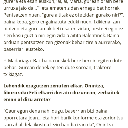
gurera eta esan euskun, ‘ai, ai, Maria, gurean orain bere
urruxa jaio da...’”, eta ematen zidan ernegu bat horrek!
Pentsatzen nuen, “gure aititak ez ote zidan gurako niri?”,
baina keba, gero engainatuta eduki nuen, txikiena izan
nintzen eta gure amak beti esaten zidan, besteei egin ez
zien kasu guztia niri egin zidala aitita Balentinek. Baina
orduan pentsatzen zen gizonak behar zirela aurrerako,
baserriari eusteko.
F. Madariaga: Bai, baina neskek bere berdin egiten dute
behar. Gurean denek egiten dute soroan, traktore
txikiagaz.
Lehendik ezagutzen zenuten elkar. Onintza,
libururako Feli elkarrizketatu duzunean, zerbaitek
eman al dizu arreta?
"Gaur egun dena nahi dugu, baserrian bizi baina
oporretara joan... eta hori barik konforme eta zoriontsu
izan ahal dela ikustea lezio handia izan da", Onintza