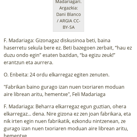
Madariagari.
Argazkia:
Dani Blanco
/ ARGIA CC-
BY-SA
F. Madariaga: Gizonagaz diskusinoa beti, baina
haserretu sekula bere ez. Beti bazegoen zerbait, “hau ez
duzu ondo egin” esaten bazidan, “ba egizu zeuk!”
erantzun eta aurrera.
O. Enbeita: 24 ordu elkarregaz egiten zenuten.
"Fabrikan baino gurago izan nuen txoriaren moduan
aire librean aritu, hementxe", Feli Madariaga
F. Madariaga: Beharra elkarregaz egun guztian, ohera
elkarregaz... dena. Nire gizona ez zen joan fabrikara, eta
nik irten egin nuen fabrikatik, ezkondu nintzenean, ze
gurago izan nuen txoriaren moduan aire librean aritu,
hementxe.