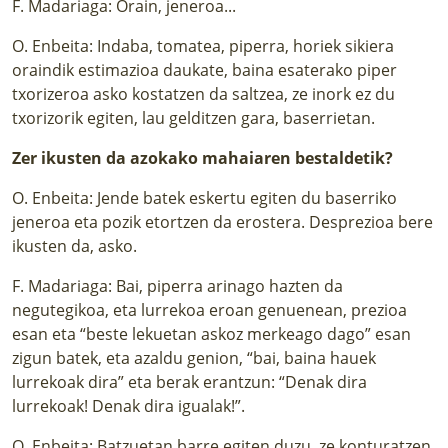
F. Madariaga: Orain, jeneroa...
O. Enbeita: Indaba, tomatea, piperra, horiek sikiera
oraindik estimazioa daukate, baina esaterako piper
txorizeroa asko kostatzen da saltzea, ze inork ez du
txorizorik egiten, lau gelditzen gara, baserrietan.
Zer ikusten da azokako mahaiaren bestaldetik?
O. Enbeita: Jende batek eskertu egiten du baserriko
jeneroa eta pozik etortzen da erostera. Desprezioa bere
ikusten da, asko.
F. Madariaga: Bai, piperra arinago hazten da
negutegikoa, eta lurrekoa eroan genuenean, prezioa
esan eta “beste lekuetan askoz merkeago dago” esan
zigun batek, eta azaldu genion, “bai, baina hauek
lurrekoak dira” eta berak erantzun: “Denak dira
lurrekoak! Denak dira igualak!”.
O. Enbeita: Batzuetan barre egiten duzu, ze konturatzen