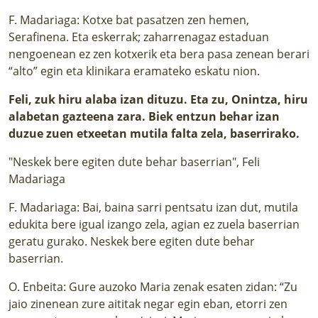
F. Madariaga: Kotxe bat pasatzen zen hemen,
Serafinena. Eta eskerrak; zaharrenagaz estaduan
nengoenean ez zen kotxerik eta bera pasa zenean berari
“alto” egin eta klinikara eramateko eskatu nion.
Feli, zuk hiru alaba izan dituzu. Eta zu, Onintza, hiru
alabetan gazteena zara. Biek entzun behar izan
duzue zuen etxeetan mutila falta zela, baserrirako.
"Neskek bere egiten dute behar baserrian", Feli
Madariaga
F. Madariaga: Bai, baina sarri pentsatu izan dut, mutila
edukita bere igual izango zela, agian ez zuela baserrian
geratu gurako. Neskek bere egiten dute behar
baserrian.
O. Enbeita: Gure auzoko Maria zenak esaten zidan: “Zu
jaio zinenean zure aititak negar egin eban, etorri zen