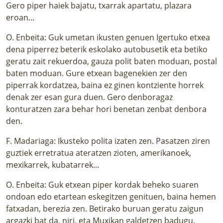
Gero piper haiek bajatu, txarrak apartatu, plazara
eroan...
O. Enbeita: Guk umetan ikusten genuen Igertuko etxea
dena piperrez beterik eskolako autobusetik eta betiko
geratu zait rekuerdoa, gauza polit baten moduan, postal
baten moduan. Gure etxean bagenekien zer den
piperrak kordatzea, baina ez ginen kontziente horrek
denak zer esan gura duen. Gero denboragaz
konturatzen zara behar hori benetan zenbat denbora
den.
F. Madariaga: Ikusteko polita izaten zen. Pasatzen ziren
guztiek erretratua ateratzen zioten, amerikanoek,
mexikarrek, kubatarrek...
O. Enbeita: Guk etxean piper kordak beheko suaren
ondoan edo etartean eskegitzen genituen, baina hemen
fatxadan, berezia zen. Betirako buruan geratu zaigun
argazki bat da, niri, eta Muxikan galdetzen badugu,