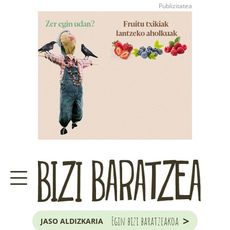
>
Egin bizi baratzeakoa
JASO ALDIZKARIA
ZER DA BARATZE HAU?
GARAIKO LANAK ETA ILARGIA
JAKOBA ERREKONDOREN KONTSULTA
EUSKAL HERRIKO ZUHAITZA ETA ARB
LURRERAKO BIDE LAGUN
>
Egin bizi baratzeakoa
JASO ALDIZKARIA