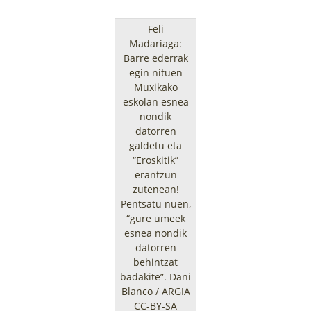
Feli
Madariaga:
Barre ederrak
egin nituen
Muxikako
eskolan esnea
nondik
datorren
galdetu eta
“Eroskitik”
erantzun
zutenean!
Pentsatu nuen,
“gure umeek
esnea nondik
datorren
behintzat
badakite”.
Dani
Blanco / ARGIA
CC-BY-SA