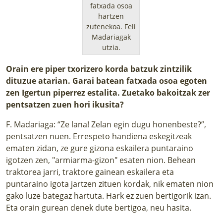
fatxada osoa
hartzen
zutenekoa.
Feli
Madariagak
utzia.
Orain ere piper txorizero korda batzuk zintzilik
dituzue atarian. Garai batean fatxada osoa egoten
zen Igertun piperrez estalita. Zuetako bakoitzak zer
pentsatzen zuen hori ikusita?
F. Madariaga: “Ze lana! Zelan egin dugu honenbeste?”,
pentsatzen nuen. Errespeto handiena eskegitzeak
ematen zidan, ze gure gizona eskailera puntaraino
igotzen zen, "armiarma-gizon" esaten nion. Behean
traktorea jarri, traktore gainean eskailera eta
puntaraino igota jartzen zituen kordak, nik ematen nion
gako luze bategaz hartuta. Hark ez zuen bertigorik izan.
Eta orain gurean denek dute bertigoa, neu hasita.