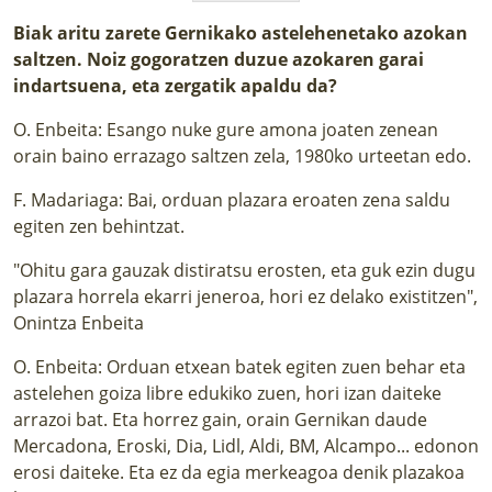
Biak aritu zarete Gernikako astelehenetako azokan
saltzen. Noiz gogoratzen duzue azokaren garai
indartsuena, eta zergatik apaldu da?
O. Enbeita: Esango nuke gure amona joaten zenean
orain baino errazago saltzen zela, 1980ko urteetan edo.
F. Madariaga: Bai, orduan plazara eroaten zena saldu
egiten zen behintzat.
"Ohitu gara gauzak distiratsu erosten, eta guk ezin dugu
plazara horrela ekarri jeneroa, hori ez delako existitzen",
Onintza Enbeita
O. Enbeita: Orduan etxean batek egiten zuen behar eta
astelehen goiza libre edukiko zuen, hori izan daiteke
arrazoi bat. Eta horrez gain, orain Gernikan daude
Mercadona, Eroski, Dia, Lidl, Aldi, BM, Alcampo... edonon
erosi daiteke. Eta ez da egia merkeagoa denik plazakoa