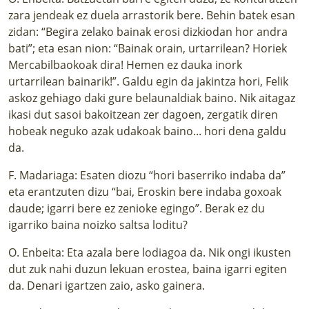
zara jendeak ez duela arrastorik bere. Behin batek esan
zidan: “Begira zelako bainak erosi dizkiodan hor andra
bati”; eta esan nion: “Bainak orain, urtarrilean? Horiek
Mercabilbaokoak dira! Hemen ez dauka inork
urtarrilean bainarik!”. Galdu egin da jakintza hori, Felik
askoz gehiago daki gure belaunaldiak baino. Nik aitagaz
ikasi dut sasoi bakoitzean zer dagoen, zergatik diren
hobeak neguko azak udakoak baino... hori dena galdu
da.
F. Madariaga: Esaten diozu “hori baserriko indaba da”
eta erantzuten dizu “bai, Eroskin bere indaba goxoak
daude; igarri bere ez zenioke egingo”. Berak ez du
igarriko baina noizko saltsa loditu?
O. Enbeita: Eta azala bere lodiagoa da. Nik ongi ikusten
dut zuk nahi duzun lekuan erostea, baina igarri egiten
da. Denari igartzen zaio, asko gainera.