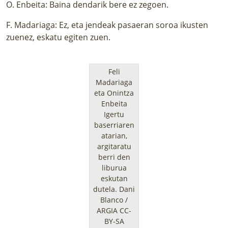
O. Enbeita: Baina dendarik bere ez zegoen.
F. Madariaga: Ez, eta jendeak pasaeran soroa ikusten
zuenez, eskatu egiten zuen.
Feli
Madariaga
eta Onintza
Enbeita
Igertu
baserriaren
atarian,
argitaratu
berri den
liburua
eskutan
dutela.
Dani
Blanco /
ARGIA CC-
BY-SA