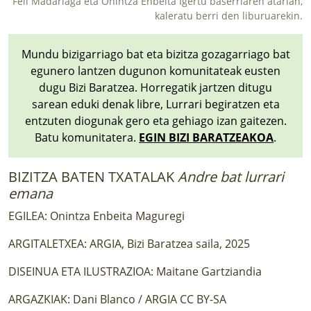
Feli Madariaga eta Onintza Enbeita Igertu baserriaren atarian,
kaleratu berri den liburuarekin.
Mundu bizigarriago bat eta bizitza gozagarriago bat
egunero lantzen dugunon komunitateak eusten
dugu Bizi Baratzea. Horregatik jartzen ditugu
sarean eduki denak libre, Lurrari begiratzen eta
entzuten diogunak gero eta gehiago izan gaitezen.
Batu komunitatera.
EGIN BIZI BARATZEAKOA
.
BIZITZA BATEN TXATALAK
Andre bat lurrari
emana
EGILEA: Onintza Enbeita Maguregi
ARGITALETXEA: ARGIA, Bizi Baratzea saila, 2025
DISEINUA ETA ILUSTRAZIOA: Maitane Gartziandia
ARGAZKIAK: Dani Blanco / ARGIA CC BY-SA