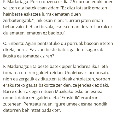
F. Madariaga: Porru dozena erdia 2,5 euroan eduki nuen
saltzen eta batek esan zidan: “Ez dizu lotsarik ematen
hainbeste eskatzea lurrak ematen duen
zerbaitengatik?”; nik esan nion: “Lurrari jaten eman
behar zaio, behiari bezala, esnea eman dezan. Lurrak ez
du ematen, ematen ez badiozu”.
O. Enbeita: Agian pentsatuko du porruak basoan irteten
direla, berez! Ez zizun beste batek galdetu sagarrak
ikusita ea tomateak ziren?
F. Madariaga: Eta beste batek piper landarea ikusi eta
tomatea ote zen galdetu zidan. Udaletxeari proposatu
nion ea zergatik ez dituzten taldeak antolatzen, soroan
erakusteko gauza bakoitza zer den, ze jendeak ez daki.
Barre ederrak egin nituen Muxikako eskolan esnea
nondik datorren galdetu eta “Eroskitik” erantzun
zutenean! Pentsatu nuen, “gure umeek esnea nondik
datorren behintzat badakite”.