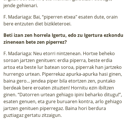
jende gehienari.
F. Madariaga: Bai, “piperren etxea" esaten dute, orain
bere entzuten diet bizikleteroei.
Beti izan zen horrela Igertu, edo zu Igertura ezkondu
zinenean bete zen piperrez?
F. Madariaga: Neu etorri nintzenean. Hortxe beheko
soroan jartzen genituen: erdia piperra, beste erdia
artoa eta beste lur batean soroa, piperrak han jartzeko
hurrengo urtean. Piperrekaz apurka-apurka hasi ginen,
baina gero... jendea piper bila etortzen zen, puntako
berdeak bere eroaten zituzten! Hornitu ezin ibiltzen
ginen. “Datorren urtean gehiago ipini beharko ditugu!”,
esaten genuen, eta gure buruaren kontra, arlo gehiago
jartzen genituen piperregaz. Baina hori berdura
guztiagaz gertatu zitzaigun.