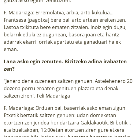
gauza asko egiten zenituzten.
F. Madariaga: Erremolatxa, arbia, arto kukulua...
Frantsesa [pagotxa] bere bai, arto artean ereiten zen.
Lastoa txikituta bere ematen zitzaien. Inoiz egin dugu,
belarrik eduki ez dugunean, basora joan eta haritz
adarrak ekarri, orriak apartatu eta ganaduari haiek
eman.
Lana asko egin zenuten. Bizitzeko adina irabazten
zen?
"Jenero dena zuzenean saltzen genuen. Astelehenero 20
dozena porru eroaten genituen plazara eta denak
saltzen ziren", Feli Madariaga
F. Madariaga: Orduan bai, baserriak asko eman zigun.
Etxetik bertatik saltzen genuen: udan domeketan
etortzen zen jendea hondartzara Galdakaotik, Bilbotik...
eta bueltakoan, 15:00etan etortzen ziren gure etxera