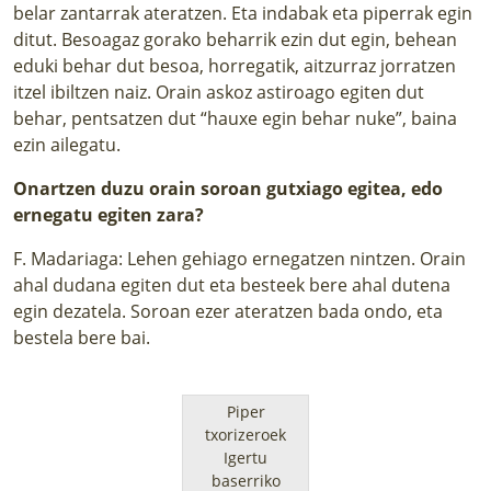
belar zantarrak ateratzen. Eta indabak eta piperrak egin
ditut. Besoagaz gorako beharrik ezin dut egin, behean
eduki behar dut besoa, horregatik, aitzurraz jorratzen
itzel ibiltzen naiz. Orain askoz astiroago egiten dut
behar, pentsatzen dut “hauxe egin behar nuke”, baina
ezin ailegatu.
Onartzen duzu orain soroan gutxiago egitea, edo
ernegatu egiten zara?
F. Madariaga: Lehen gehiago ernegatzen nintzen. Orain
ahal dudana egiten dut eta besteek bere ahal dutena
egin dezatela. Soroan ezer ateratzen bada ondo, eta
bestela bere bai.
Piper
txorizeroek
Igertu
baserriko