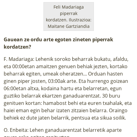
Feli Madariaga
piperrak
kordatzen.
Ilustrazioa:
Maitane Gartziandia
Gauean ze ordu arte egoten zineten piperrak
kordatzen?
F. Madariaga: Lehenik soroko beharrak bukatu, afaldu,
eta 00:00etan amaitzen genuen behiak jezten, kortako
beharrak egiten, umeak oheratzen... Orduan hasten
ginen piper josten, 03:00ak arte. Eta hurrengo goizean
06:00etan altxa, kodaina hartu eta belarretan, egun
guztiko belarrak ekartzen ganaduarentzat. 30 buru
genituen kortan: hamabost behi eta euren txahalak, eta
haiei eman egin behar izaten zitzaien belarra. Oraingo
behiek ez dute jaten belarrik, pentsua eta sikua soilik.
O. Enbeita: Lehen ganaduarentzat belarretik aparte