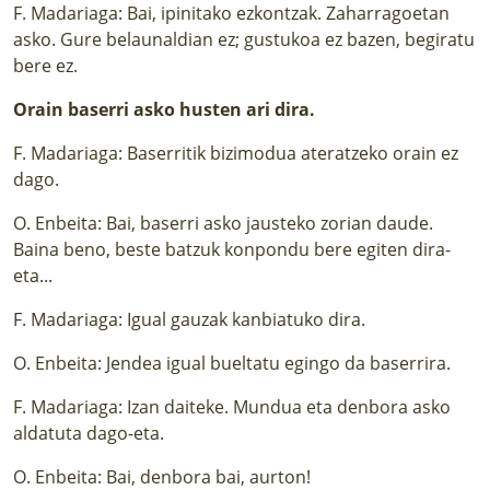
F. Madariaga: Bai, ipinitako ezkontzak. Zaharragoetan
asko. Gure belaunaldian ez; gustukoa ez bazen, begiratu
bere ez.
Orain baserri asko husten ari dira.
F. Madariaga: Baserritik bizimodua ateratzeko orain ez
dago.
O. Enbeita: Bai, baserri asko jausteko zorian daude.
Baina beno, beste batzuk konpondu bere egiten dira-
eta...
F. Madariaga: Igual gauzak kanbiatuko dira.
O. Enbeita: Jendea igual bueltatu egingo da baserrira.
F. Madariaga: Izan daiteke. Mundua eta denbora asko
aldatuta dago-eta.
O. Enbeita: Bai, denbora bai, aurton!