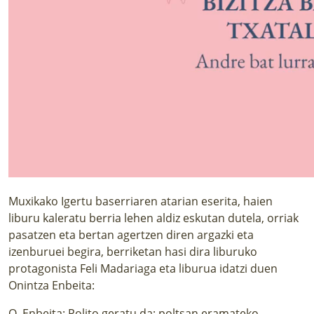
Muxikako Igertu baserriaren atarian eserita, haien
liburu kaleratu berria
lehen aldiz eskutan dutela, orriak
pasatzen eta bertan agertzen diren argazki eta
izenburuei begira, berriketan hasi dira liburuko
protagonista Feli Madariaga eta liburua idatzi duen
Onintza Enbeita:
O. Enbeita: Polito geratu da; poltsan eramateko