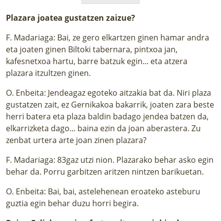
Plazara joatea gustatzen zaizue?
F. Madariaga: Bai, ze gero elkartzen ginen hamar andra
eta joaten ginen Biltoki tabernara, pintxoa jan,
kafesnetxoa hartu, barre batzuk egin... eta atzera
plazara itzultzen ginen.
O. Enbeita: Jendeagaz egoteko aitzakia bat da. Niri plaza
gustatzen zait, ez Gernikakoa bakarrik, joaten zara beste
herri batera eta plaza baldin badago jendea batzen da,
elkarrizketa dago... baina ezin da joan aberastera. Zu
zenbat urtera arte joan zinen plazara?
F. Madariaga: 83gaz utzi nion. Plazarako behar asko egin
behar da. Porru garbitzen aritzen nintzen barikuetan.
O. Enbeita: Bai, bai, astelehenean eroateko asteburu
guztia egin behar duzu horri begira.