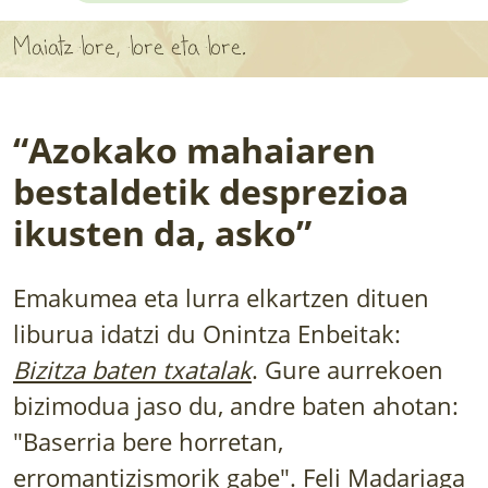
BARATZEA
Maiatz lore, lore eta lore.
HASI NAHI AL DUZU? 8 URRATS
BIZI BARATZEA LIBURUA
“Azokako mahaiaren
SENDABELARRAK
bestaldetik desprezioa
ETXEKO LANDAREAK
ikusten da, asko”
LANDAREPEDIA
Emakumea eta lurra elkartzen dituen
liburua idatzi du Onintza Enbeitak:
ALBISTEAK
Bizitza baten txatalak
. Gure aurrekoen
LURRAREN AGENDA
bizimodua jaso du, andre baten ahotan:
"Baserria bere horretan,
AZOKA
erromantizismorik gabe". Feli Madariaga