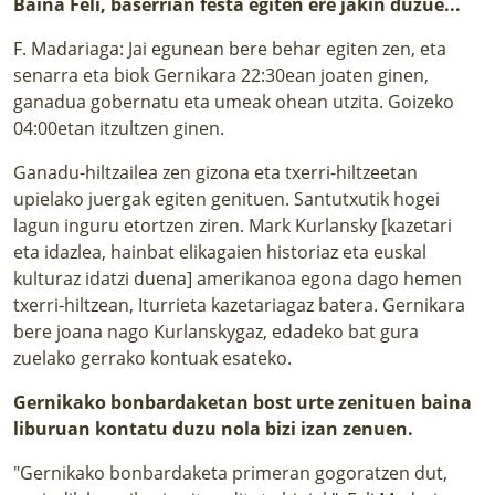
Baina Feli, baserrian festa egiten ere jakin duzue...
F. Madariaga: Jai egunean bere behar egiten zen, eta
senarra eta biok Gernikara 22:30ean joaten ginen,
ganadua gobernatu eta umeak ohean utzita. Goizeko
04:00etan itzultzen ginen.
Ganadu-hiltzailea zen gizona eta txerri-hiltzeetan
upielako juergak egiten genituen. Santutxutik hogei
lagun inguru etortzen ziren. Mark Kurlansky [kazetari
eta idazlea, hainbat elikagaien historiaz eta euskal
kulturaz idatzi duena] amerikanoa egona dago hemen
txerri-hiltzean, Iturrieta kazetariagaz batera. Gernikara
bere joana nago Kurlanskygaz, edadeko bat gura
zuelako gerrako kontuak esateko.
Gernikako bonbardaketan bost urte zenituen baina
liburuan kontatu duzu nola bizi izan zenuen.
"Gernikako bonbardaketa primeran gogoratzen dut,