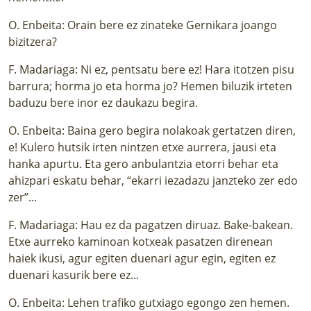
O. Enbeita: Orain bere ez zinateke Gernikara joango
bizitzera?
F. Madariaga: Ni ez, pentsatu bere ez! Hara itotzen pisu
barrura; horma jo eta horma jo? Hemen biluzik irteten
baduzu bere inor ez daukazu begira.
O. Enbeita: Baina gero begira nolakoak gertatzen diren,
e! Kulero hutsik irten nintzen etxe aurrera, jausi eta
hanka apurtu. Eta gero anbulantzia etorri behar eta
ahizpari eskatu behar, “ekarri iezadazu janzteko zer edo
zer”...
F. Madariaga: Hau ez da pagatzen diruaz. Bake-bakean.
Etxe aurreko kaminoan kotxeak pasatzen direnean
haiek ikusi, agur egiten duenari agur egin, egiten ez
duenari kasurik bere ez...
O. Enbeita: Lehen trafiko gutxiago egongo zen hemen.