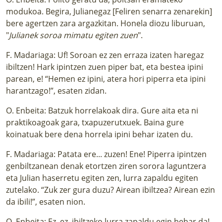
modukoa. Begira, Julianegaz [Feliren senarra zenarekin]
bere agertzen zara argazkitan. Honela diozu liburuan,
"
Julianek soroa mimatu egiten zuen
".
F. Madariaga: Uf! Soroan ez zen erraza izaten haregaz
ibiltzen! Hark ipintzen zuen piper bat, eta bestea ipini
parean, e! “Hemen ez ipini, atera hori piperra eta ipini
harantzago!”, esaten zidan.
O. Enbeita: Batzuk horrelakoak dira. Gure aita eta ni
praktikoagoak gara, txapuzerutxuek. Baina gure
koinatuak bere dena horrela ipini behar izaten du.
F. Madariaga: Patata ere... zuzen! Ene! Piperra ipintzen
genbiltzanean denak etortzen ziren sorora laguntzera
eta Julian haserretu egiten zen, lurra zapaldu egiten
zutelako. “Zuk zer gura duzu? Airean ibiltzea? Airean ezin
da ibili!”, esaten nion.
O. Enbeita: Ez, ez, ibiltzeko lurra zapaldu egin behar da!