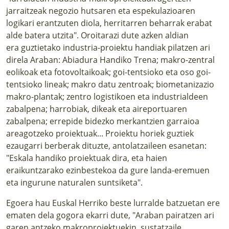
jarraitzeak negozio hutsaren eta espekulazioaren
logikari erantzuten diola, herritarren beharrak erabat
alde batera utzita". Oroitarazi dute azken aldian
era guztietako industria-proiektu handiak pilatzen ari
direla Araban: Abiadura Handiko Trena; makro-zentral
eolikoak eta fotovoltaikoak; goi-tentsioko eta oso goi-
tentsioko lineak; makro datu zentroak; biometanizazio
makro-plantak; zentro logistikoen eta industrialdeen
zabalpena; harrobiak, dikeak eta aireportuaren
zabalpena; errepide bidezko merkantzien garraioa
areagotzeko proiektuak... Proiektu horiek guztiek
ezaugarri berberak dituzte, antolatzaileen esanetan:
"Eskala handiko proiektuak dira, eta haien
eraikuntzarako ezinbestekoa da gure landa-eremuen
eta ingurune naturalen suntsiketa".
Egoera hau Euskal Herriko beste lurralde batzuetan ere
ematen dela gogora ekarri dute, "Araban pairatzen ari
garen antzeko makroproiektuekin, sustatzaile