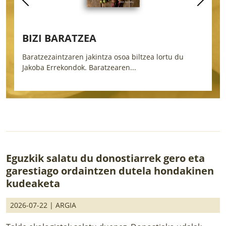
BIZI BARATZEA
H
Baratzezaintzaren jakintza osoa biltzea lortu du
E
Jakoba Errekondok. Baratzearen...
b
Eguzkik salatu du donostiarrek gero eta
garestiago ordaintzen dutela hondakinen
kudeaketa
2026-07-22 |
ARGIA