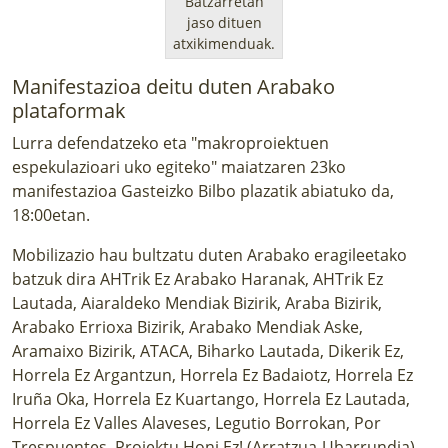
Batzarretan
jaso dituen
atxikimenduak.
Manifestazioa deitu duten Arabako
plataformak
Lurra defendatzeko eta "makroproiektuen
espekulazioari uko egiteko" maiatzaren 23ko
manifestazioa Gasteizko Bilbo plazatik abiatuko da,
18:00etan.
Mobilizazio hau bultzatu duten Arabako eragileetako
batzuk dira AHTrik Ez Arabako Haranak, AHTrik Ez
Lautada, Aiaraldeko Mendiak Bizirik, Araba Bizirik,
Arabako Errioxa Bizirik, Arabako Mendiak Aske,
Aramaixo Bizirik, ATACA, Biharko Lautada, Dikerik Ez,
Horrela Ez Argantzun, Horrela Ez Badaiotz, Horrela Ez
Iruña Oka, Horrela Ez Kuartango, Horrela Ez Lautada,
Horrela Ez Valles Alaveses, Legutio Borrokan, Por
Trespuentes, Proiektu Honi Ez! (Arratzua-Ubarrundia),