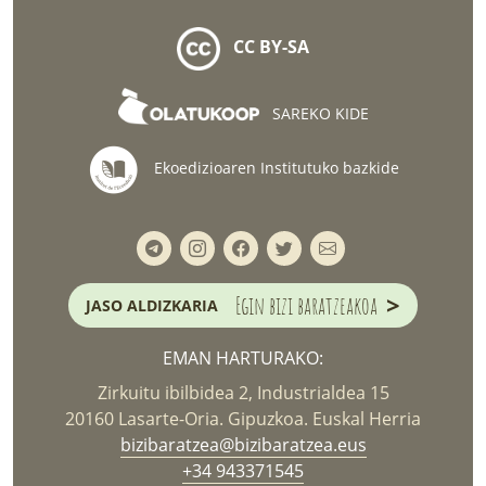
CC BY-SA
SAREKO KIDE
Ekoedizioaren Institutuko bazkide
>
Egin bizi baratzeakoa
JASO ALDIZKARIA
EMAN HARTURAKO:
Zirkuitu ibilbidea 2, Industrialdea 15
20160 Lasarte-Oria. Gipuzkoa. Euskal Herria
bizibaratzea@bizibaratzea.eus
+34 943371545