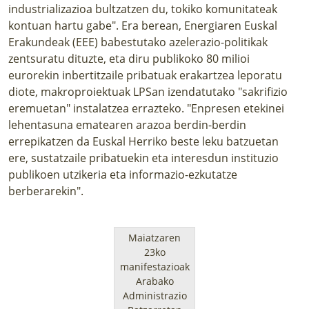
industrializazioa bultzatzen du, tokiko komunitateak
kontuan hartu gabe". Era berean, Energiaren Euskal
Erakundeak (EEE) babestutako azelerazio-politikak
zentsuratu dituzte, eta diru publikoko 80 milioi
eurorekin inbertitzaile pribatuak erakartzea leporatu
diote, makroproiektuak LPSan izendatutako "sakrifizio
eremuetan" instalatzea errazteko. "Enpresen etekinei
lehentasuna ematearen arazoa berdin-berdin
errepikatzen da Euskal Herriko beste leku batzuetan
ere, sustatzaile pribatuekin eta interesdun instituzio
publikoen utzikeria eta informazio-ezkutatze
berberarekin".
Maiatzaren
23ko
manifestazioak
Arabako
Administrazio