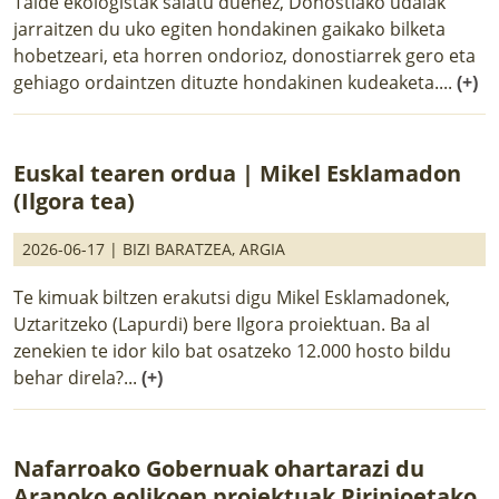
Talde ekologistak salatu duenez, Donostiako udalak
jarraitzen du uko egiten hondakinen gaikako bilketa
hobetzeari, eta horren ondorioz, donostiarrek gero eta
gehiago ordaintzen dituzte hondakinen kudeaketa....
(+)
Euskal tearen ordua | Mikel Esklamadon
(Ilgora tea)
2026-06-17 |
BIZI BARATZEA
,
ARGIA
Te kimuak biltzen erakutsi digu Mikel Esklamadonek,
Uztaritzeko (Lapurdi) bere Ilgora proiektuan. Ba al
zenekien te idor kilo bat osatzeko 12.000 hosto bildu
behar direla?...
(+)
Nafarroako Gobernuak ohartarazi du
Aranoko eolikoen proiektuak Pirinioetako