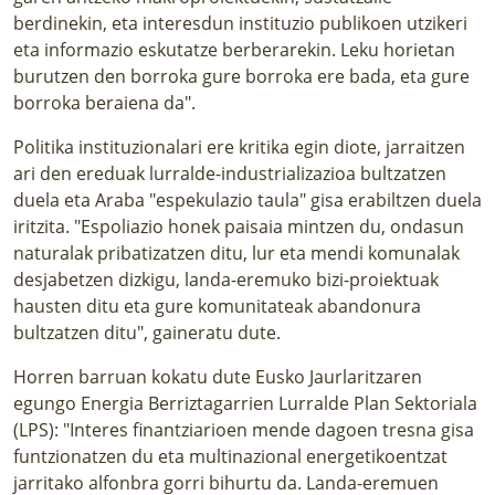
berdinekin, eta interesdun instituzio publikoen utzikeri
eta informazio eskutatze berberarekin. Leku horietan
burutzen den borroka gure borroka ere bada, eta gure
borroka beraiena da".
Politika instituzionalari ere kritika egin diote, jarraitzen
ari den ereduak lurralde-industrializazioa bultzatzen
duela eta Araba "espekulazio taula" gisa erabiltzen duela
iritzita. "Espoliazio honek paisaia mintzen du, ondasun
naturalak pribatizatzen ditu, lur eta mendi komunalak
desjabetzen dizkigu, landa-eremuko bizi-proiektuak
hausten ditu eta gure komunitateak abandonura
bultzatzen ditu", gaineratu dute.
Horren barruan kokatu dute Eusko Jaurlaritzaren
egungo Energia Berriztagarrien Lurralde Plan Sektoriala
(LPS): "Interes finantziarioen mende dagoen tresna gisa
funtzionatzen du eta multinazional energetikoentzat
jarritako alfonbra gorri bihurtu da. Landa-eremuen