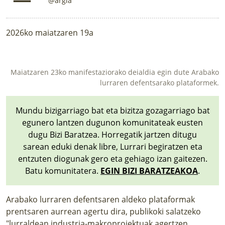
@argia
2026ko maiatzaren 19a
Maiatzaren 23ko manifestaziorako deialdia egin dute Arabako
lurraren defentsarako plataformek.
Mundu bizigarriago bat eta bizitza gozagarriago bat
egunero lantzen dugunon komunitateak eusten
dugu Bizi Baratzea. Horregatik jartzen ditugu
sarean eduki denak libre, Lurrari begiratzen eta
entzuten diogunak gero eta gehiago izan gaitezen.
Batu komunitatera.
EGIN BIZI BARATZEAKOA
.
Arabako lurraren defentsaren aldeko plataformak
prentsaren aurrean agertu dira, publikoki salatzeko
"lurraldean industria-makroproiektuak agertzen