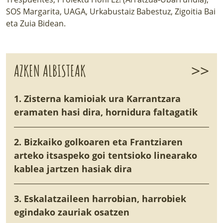
SOS Margarita, UAGA, Urkabustaiz Babestuz, Zigoitia Bai
eta Zuia Bidean.
>>
AZKEN ALBISTEAK
1. Zisterna kamioiak ura Karrantzara
eramaten hasi dira, hornidura faltagatik
2. Bizkaiko golkoaren eta Frantziaren
arteko itsaspeko goi tentsioko linearako
kablea jartzen hasiak dira
3. Eskalatzaileen harrobian, harrobiek
egindako zauriak osatzen