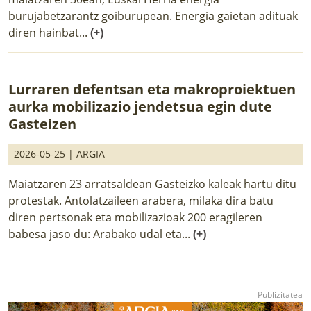
burujabetzarantz goiburupean. Energia gaietan adituak
diren hainbat...
(+)
Lurraren defentsan eta makroproiektuen
aurka mobilizazio jendetsua egin dute
Gasteizen
2026-05-25 |
ARGIA
Maiatzaren 23 arratsaldean Gasteizko kaleak hartu ditu
protestak. Antolatzaileen arabera, milaka dira batu
diren pertsonak eta mobilizazioak 200 eragileren
babesa jaso du: Arabako udal eta...
(+)