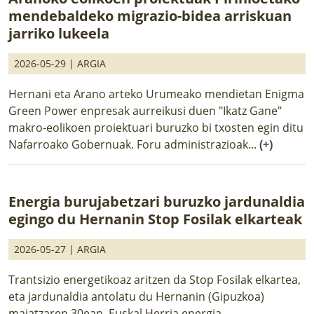
mendebaldeko migrazio-bidea arriskuan
jarriko lukeela
2026-05-29 |
ARGIA
Hernani eta Arano arteko Urumeako mendietan Enigma
Green Power enpresak aurreikusi duen "Ikatz Gane"
makro-eolikoen proiektuari buruzko bi txosten egin ditu
Nafarroako Gobernuak. Foru administrazioak...
(+)
Energia burujabetzari buruzko jardunaldia
egingo du Hernanin Stop Fosilak elkarteak
2026-05-27 |
ARGIA
Trantsizio energetikoaz aritzen da Stop Fosilak elkartea,
eta jardunaldia antolatu du Hernanin (Gipuzkoa)
maiatzaren 30ean, Euskal Herria energia