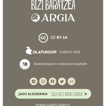
CC BY-SA
SAREKO KIDE
Ekoedizioaren Institutuko bazkide
>
Egin bizi baratzeakoa
JASO ALDIZKARIA
EMAN HARTURAKO: