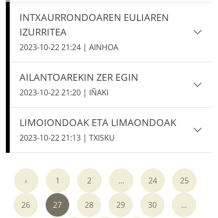
INTXAURRONDOAREN EULIAREN
IZURRITEA
2023-10-22 21:24 | AINHOA
AILANTOAREKIN ZER EGIN
2023-10-22 21:20 | IÑAKI
LIMOIONDOAK ETA LIMAONDOAK
2023-10-22 21:13 | TXISKU
‹
1
2
...
24
25
26
27
28
29
30
...