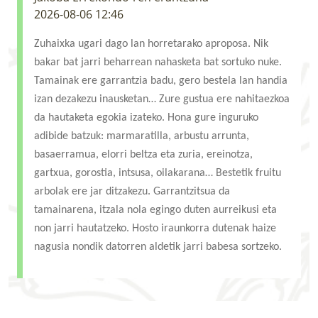
2026-08-06 12:46
Zuhaixka ugari dago lan horretarako aproposa. Nik
bakar bat jarri beharrean nahasketa bat sortuko nuke.
Tamainak ere garrantzia badu, gero bestela lan handia
izan dezakezu inausketan… Zure gustua ere nahitaezkoa
da hautaketa egokia izateko. Hona gure inguruko
adibide batzuk: marmaratilla, arbustu arrunta,
basaerramua, elorri beltza eta zuria, ereinotza,
gartxua, gorostia, intsusa, oilakarana… Bestetik fruitu
arbolak ere jar ditzakezu. Garrantzitsua da
tamainarena, itzala nola egingo duten aurreikusi eta
non jarri hautatzeko. Hosto iraunkorra dutenak haize
nagusia nondik datorren aldetik jarri babesa sortzeko.