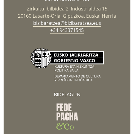
Zirkuitu ibilbidea 2, Industrialdea 15
20160 Lasarte-Oria. Gipuzkoa. Euskal Herria
bizibaratzea@bizibaratzea.eus
+34 943371545
BIDELAGUN