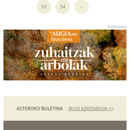
53
54
›
ASTEROKO BULETINA
IKUSI AZKENEKOA >>