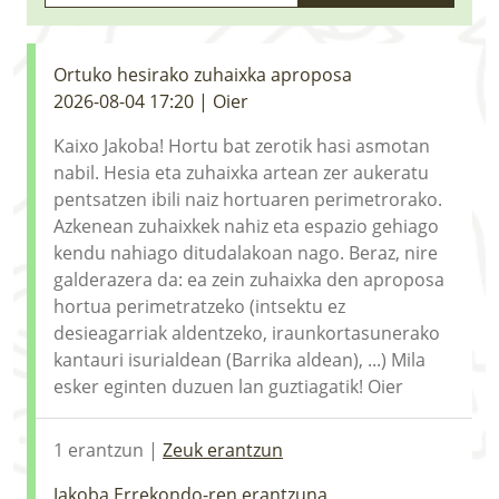
LURRAREN AGENDA
AZOKA
Ortuko hesirako zuhaixka aproposa
2026-08-04 17:20 | Oier
Kaixo Jakoba! Hortu bat zerotik hasi asmotan
nabil. Hesia eta zuhaixka artean zer aukeratu
pentsatzen ibili naiz hortuaren perimetrorako.
Azkenean zuhaixkek nahiz eta espazio gehiago
kendu nahiago ditudalakoan nago. Beraz, nire
galderazera da: ea zein zuhaixka den aproposa
hortua perimetratzeko (intsektu ez
desieagarriak aldentzeko, iraunkortasunerako
kantauri isurialdean (Barrika aldean), ...) Mila
esker eginten duzuen lan guztiagatik! Oier
1 erantzun |
Zeuk erantzun
Jakoba Errekondo-ren erantzuna