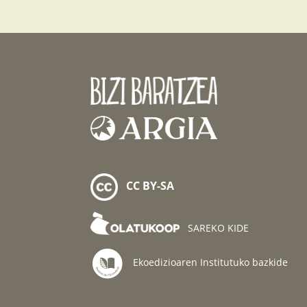
CC BY-SA
SAREKO KIDE
Ekoedizioaren Institutuko bazkide