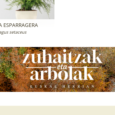
A ESPARRAGERA
agus setaceus