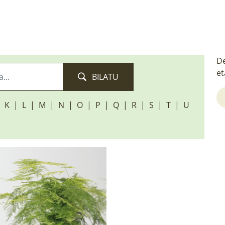
De
et
BILATU
K
L
M
N
O
P
Q
R
S
T
U