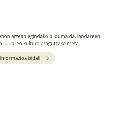
non artean egindako bilduma da, landareen
a lurraren kultura ezagutzeko meta.
Informazioa bidali