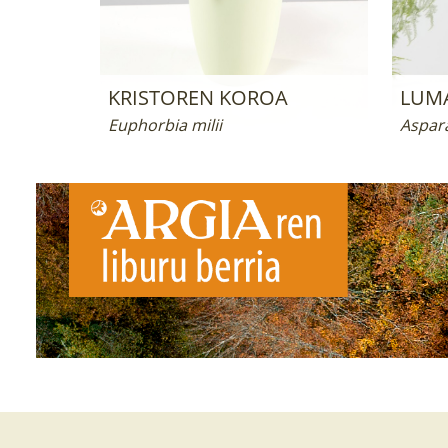
KRISTOREN KOROA
LUM
Euphorbia milii
Aspar