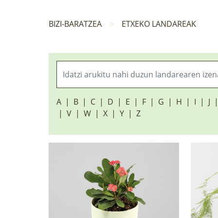
BIZI-BARATZEA
ETXEKO LANDAREAK
A
B
C
D
E
F
G
H
I
J
V
W
X
Y
Z