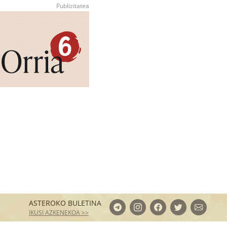
ASTEROKO BULETINA
IKUSI AZKENEKOA >>