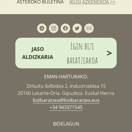
ASTEROKO BULETINA
IKUSI AZKENEKOA >>
Egin bizi
JASO
>
ALDIZKARIA
baratzeakoa
EMAN HARTURAKO:
Zirkuitu ibilbidea 2, Industrialdea 15
20160 Lasarte-Oria. Gipuzkoa. Euskal Herria
bizibaratzea@bizibaratzea.eus
+34 943371545
BIDELAGUN