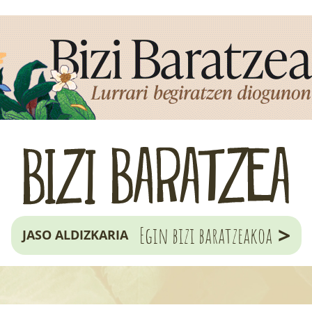
>
Egin bizi baratzeakoa
JASO ALDIZKARIA