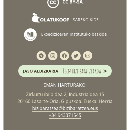
CC BY-SA
SAREKO KIDE
Ekoedizioaren Institutuko bazkide
>
Egin bizi baratzeakoa
JASO ALDIZKARIA
EMAN HARTURAKO:
Zirkuitu ibilbidea 2, Industrialdea 15
20160 Lasarte-Oria. Gipuzkoa. Euskal Herria
bizibaratzea@bizibaratzea.eus
+34 943371545