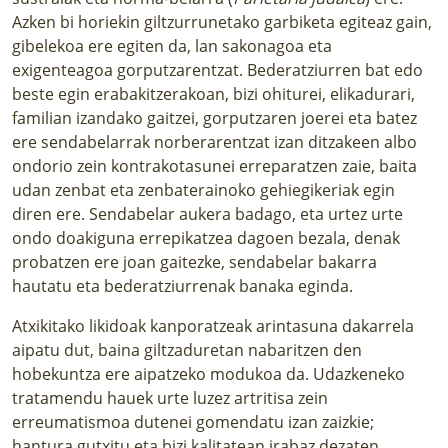
Azken bi horiekin giltzurrunetako garbiketa egiteaz gain,
gibelekoa ere egiten da, lan sakonagoa eta
exigenteagoa gorputzarentzat. Bederatziurren bat edo
beste egin erabakitzerakoan, bizi ohiturei, elikadurari,
familian izandako gaitzei, gorputzaren joerei eta batez
ere sendabelarrak norberarentzat izan ditzakeen albo
ondorio zein kontrakotasunei erreparatzen zaie, baita
udan zenbat eta zenbaterainoko gehiegikeriak egin
diren ere. Sendabelar aukera badago, eta urtez urte
ondo doakiguna errepikatzea dagoen bezala, denak
probatzen ere joan gaitezke, sendabelar bakarra
hautatu eta bederatziurrenak banaka eginda.
Atxikitako likidoak kanporatzeak arintasuna dakarrela
aipatu dut, baina giltzaduretan nabaritzen den
hobekuntza ere aipatzeko modukoa da. Udazkeneko
tratamendu hauek urte luzez artritisa zein
erreumatismoa dutenei gomendatu izan zaizkie;
hantura gutxitu eta bizi kalitatean irabaz dezaten.