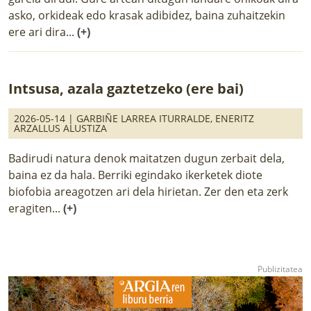
asko, orkideak edo krasak adibidez, baina zuhaitzekin
ere ari dira...
(+)
Intsusa, azala gaztetzeko (ere bai)
2026-05-14 |
GARBIÑE LARREA ITURRALDE
,
ENERITZ
ARZALLUS ALUSTIZA
Badirudi natura denok maitatzen dugun zerbait dela,
baina ez da hala. Berriki egindako ikerketek diote
biofobia areagotzen ari dela hirietan. Zer den eta zerk
eragiten...
(+)