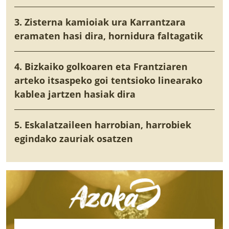
3. Zisterna kamioiak ura Karrantzara
eramaten hasi dira, hornidura faltagatik
4. Bizkaiko golkoaren eta Frantziaren
arteko itsaspeko goi tentsioko linearako
kablea jartzen hasiak dira
5. Eskalatzaileen harrobian, harrobiek
egindako zauriak osatzen