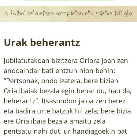
APARTEN MAPA
tbol zelaietako soropiletan eta jatetxe txit glamuros
LURRERAKO BIDE LAGUN
BARATZEA
Urak beherantz
HASI NAHI AL DUZU? 8 URRATS
Jubilatutakoan bizitzera Oriora joan zen
BIZI BARATZEA LIBURUA
andoaindar bati entzun nion behin:
SENDABELARRAK
“Pertsonak, ondo izatera, bere bizian
Oria ibaiak bezala egin behar du, hau da,
ETXEKO LANDAREAK
beherantz”. Itsasondon jaioa zen berez
LANDAREPEDIA
eta badira urte batzuk hil zela; bere bizia
ere Oria ibaia bezala amaitu zela
ALBISTEAK
pentsatu nahi dut, ur handiagoekin bat