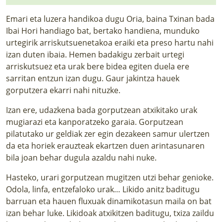
Emari eta luzera handikoa dugu Oria, baina Txinan bada
Ibai Hori handiago bat, bertako handiena, munduko
urtegirik arriskutsuenetakoa eraiki eta preso hartu nahi
izan duten ibaia. Hemen badakigu zerbait urtegi
arriskutsuez eta urak bere bidea egiten duela ere
sarritan entzun izan dugu. Gaur jakintza hauek
gorputzera ekarri nahi nituzke.
Izan ere, udazkena bada gorputzean atxikitako urak
mugiarazi eta kanporatzeko garaia. Gorputzean
pilatutako ur geldiak zer egin dezakeen samur ulertzen
da eta horiek erauzteak ekartzen duen arintasunaren
bila joan behar dugula azaldu nahi nuke.
Hasteko, urari gorputzean mugitzen utzi behar genioke.
Odola, linfa, entzefaloko urak… Likido anitz baditugu
barruan eta hauen fluxuak dinamikotasun maila on bat
izan behar luke. Likidoak atxikitzen baditugu, txiza zaildu