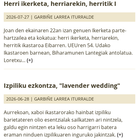
Herri ikerketa, herriarekin, herritik I
2026-07-27 |
GARBIÑE LARREA ITURRALDE
Joan den ekainaren 22an izan genuen Ikerketa parte-
hartzailea eta kokatua: herri ikerketa, herriarekin,
herritik ikastaroa Eibarren. UEUren 54. Udako
Ikastaroen barnean, Biharamunen Lantegiak antolatua.
Loretxu...
(+)
Izpiliku ezkontza, "lavender wedding"
2026-06-28 |
GARBIÑE LARREA ITURRALDE
Aurrekoan, xaboi ikastarorako hainbat izpiliku
barietateren olio esentzialak sailkatzen ari nintzela,
galdu egin nintzen eta leku oso harrigarri batera
eraman ninduen izpilikuaren inguruko jakintzak.
(+)