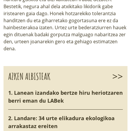
Bestetik, negura ahal dela atxikitako likidorik gabe
iristearen gaia dago. Honek hotzarekiko tolerantzia
handitzen du eta giharretako gogortasuna ere ez da
hainbesterakoa izaten. Urtez urte bederatziurren hauek
egin dituenak badaki gorputza malguago nabaritzea zer
den, urteen joanarekin gero eta gehiago estimatzen
dena.
>>
AZKEN ALBISTEAK
1. Lanean izandako bertze hiru heriotzaren
berri eman du LABek
2. Landare: 34 urte elikadura ekologikoa
arrakastaz ereiten