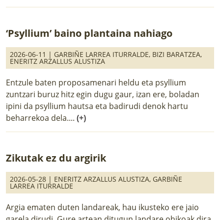
‘Psyllium’ baino plantaina nahiago
2026-06-11 |
GARBIÑE LARREA ITURRALDE
,
BIZI BARATZEA
,
ENERITZ ARZALLUS ALUSTIZA
Entzule baten proposamenari heldu eta psyllium
zuntzari buruz hitz egin dugu gaur, izan ere, boladan
ipini da psyllium hautsa eta badirudi denok hartu
beharrekoa dela....
(+)
Zikutak ez du argirik
2026-05-28 |
ENERITZ ARZALLUS ALUSTIZA
,
GARBIÑE
LARREA ITURRALDE
Argia ematen duten landareak, hau ikusteko ere jaio
garela dirudi. Gure artean ditugun landare ohikoak dira