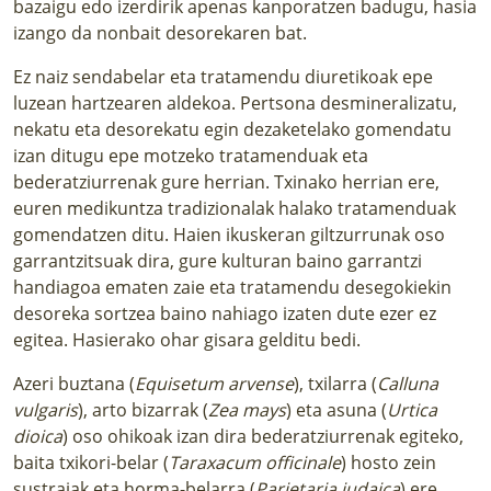
bazaigu edo izerdirik apenas kanporatzen badugu, hasia
izango da nonbait desorekaren bat.
Ez naiz sendabelar eta tratamendu diuretikoak epe
luzean hartzearen aldekoa. Pertsona desmineralizatu,
nekatu eta desorekatu egin dezaketelako gomendatu
izan ditugu epe motzeko tratamenduak eta
bederatziurrenak gure herrian. Txinako herrian ere,
euren medikuntza tradizionalak halako tratamenduak
gomendatzen ditu. Haien ikuskeran giltzurrunak oso
garrantzitsuak dira, gure kulturan baino garrantzi
handiagoa ematen zaie eta tratamendu desegokiekin
desoreka sortzea baino nahiago izaten dute ezer ez
egitea. Hasierako ohar gisara gelditu bedi.
Azeri buztana (
Equisetum arvense
), txilarra (
Calluna
vulgaris
), arto bizarrak (
Zea mays
) eta asuna (
Urtica
dioica
) oso ohikoak izan dira bederatziurrenak egiteko,
baita txikori-belar (
Taraxacum officinale
) hosto zein
sustraiak eta horma-belarra (
Parietaria judaica
) ere.