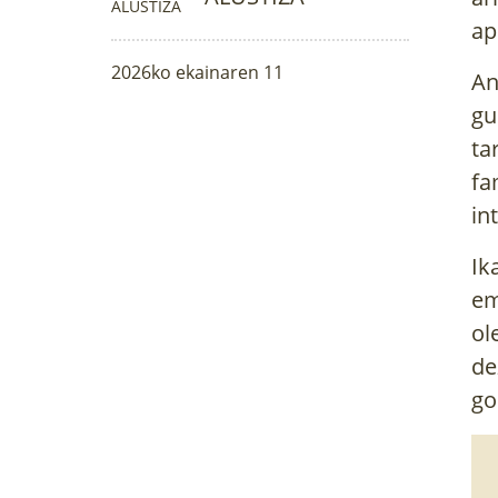
ap
2026ko ekainaren 11
An
gu
ta
fa
in
Ik
em
ol
de
go