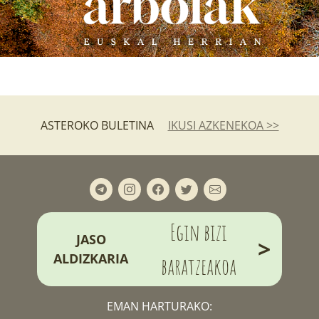
ASTEROKO BULETINA
IKUSI AZKENEKOA >>
Egin bizi
JASO
>
ALDIZKARIA
baratzeakoa
EMAN HARTURAKO: