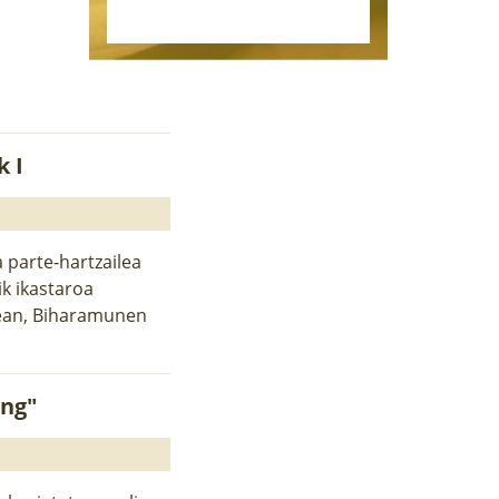
k I
 parte-hartzailea
ik ikastaroa
nean, Biharamunen
ing"