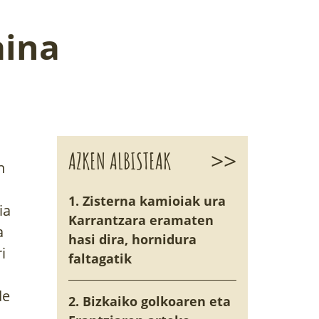
aina
>>
AZKEN ALBISTEAK
n
1. Zisterna kamioiak ura
ia
Karrantzara eramaten
a
hasi dira, hornidura
i
faltagatik
de
2. Bizkaiko golkoaren eta