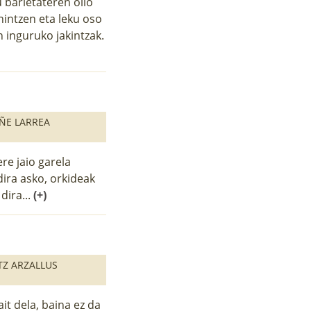
u barietateren olio
 nintzen eta leku oso
 inguruko jakintzak.
ÑE LARREA
re jaio garela
dira asko, orkideak
dira...
(+)
TZ ARZALLUS
t dela, baina ez da