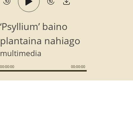
‘Psyllium’ baino
plantaina nahiago
multimedia
00
:
00
:
00
00
:
00
:
00
ZUHAITZAK ETA
ILARGIA ETA
EKIN
ARBOLAK EUSKAL
LANDAREAK 
HERRIAN
URTEKO LA
AGENDA
bere
Gure kulturaren historia eta
ehar
Ilargiaren arabera
garapena ezin da ulertu
oak...
guztiko lanak, ast
zuhaitzik...