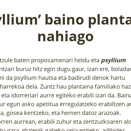
yllium’ baino plant
nahiago
tzule baten proposamenari heldu eta
psyllium
ntzari buruz hitz egin dugu gaur, izan ere, bolada
ini da psyllium hautsa eta badirudi denok hartu
harrekoa dela. Zuntz hau plantaina familiako haz
 eta idorreriari aurre egiteko erabili izan da. Bain
ur egun asko apetitua erregulatzeko erabiltzen ar
ra, gosea kentzeko, eta
hemen datoz arazoak
.
rren aurrean, erabili zuhur eta zentzuzkoaren al
itu gara, glutenik gabeko ogia egiteko, adibidez,