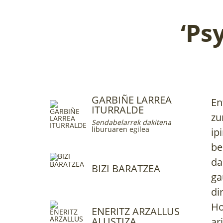
‘Ps
GARBIÑE LARREA
En
ITURRALDE
zu
Sendabelarrek dakitena
liburuaren egilea
ip
be
da
BIZI BARATZEA
ga
di
Ho
ENERITZ ARZALLUS
ALUSTIZA
ar