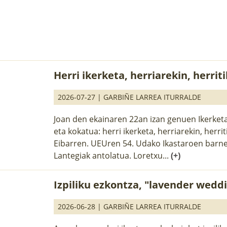
baratzean,...
Herri ikerketa, herriarekin, herriti
2026-07-27 |
GARBIÑE LARREA ITURRALDE
Joan den ekainaren 22an izan genuen Ikerketa
eta kokatua: herri ikerketa, herriarekin, herrit
Eibarren. UEUren 54. Udako Ikastaroen bar
Lantegiak antolatua. Loretxu...
(+)
Izpiliku ezkontza, "lavender wedd
2026-06-28 |
GARBIÑE LARREA ITURRALDE