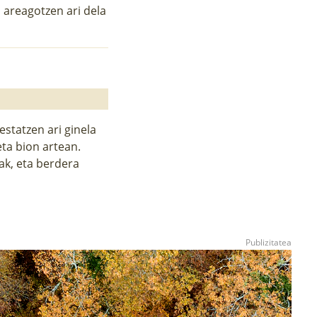
a areagotzen ari dela
estatzen ari ginela
eta bion artean.
ak, eta berdera