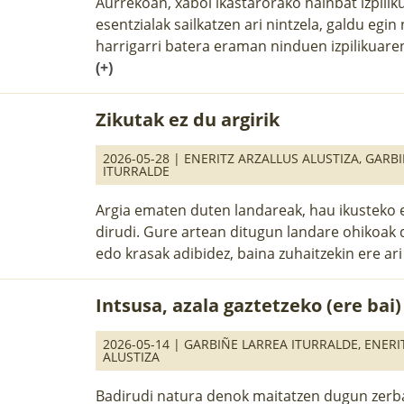
Aurrekoan, xaboi ikastarorako hainbat izpilik
esentzialak sailkatzen ari nintzela, galdu egin
harrigarri batera eraman ninduen izpilikuaren
(+)
Zikutak ez du argirik
2026-05-28 |
ENERITZ ARZALLUS ALUSTIZA
,
GARBI
ITURRALDE
Argia ematen duten landareak, hau ikusteko e
dirudi. Gure artean ditugun landare ohikoak 
edo krasak adibidez, baina zuhaitzekin ere ari 
Intsusa, azala gaztetzeko (ere bai)
2026-05-14 |
GARBIÑE LARREA ITURRALDE
,
ENERI
ALUSTIZA
Badirudi natura denok maitatzen dugun zerbai