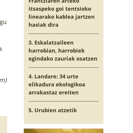
Frantziaren arteko
itsaspeko goi tentsioko
linearako kablea jartzen
ugu
hasiak dira
3. Eskalatzaileen
a
harrobian, harrobiek
egindako zauriak osatzen
4. Landare: 34 urte
um)
elikadura ekologikoa
arrakastaz ereiten
5. Urubien atzetik