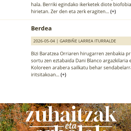
hala. Berriki egindako ikerketek diote biofobi
hirietan. Zer den eta zerk eragiten...
(+)
Berdea
2026-05-04 |
GARBIÑE LARREA ITURRALDE
Bizi Baratzea Orriaren hirugarren zenbakia pr
sortu zen eztabaida Dani Blanco argazkilaria 
Koloreen arabera sailkatu behar sendabelarr
iritsitakoan...
(+)