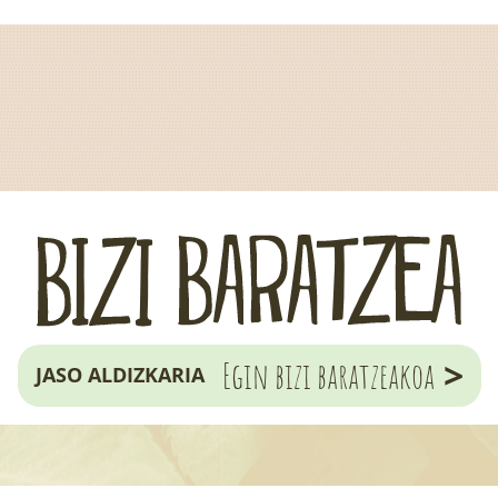
>
Egin bizi baratzeakoa
JASO ALDIZKARIA