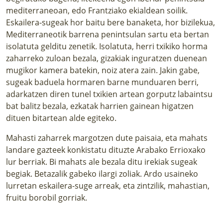
mediterraneoan, edo Frantziako ekialdean soilik.
Eskailera-sugeak hor baitu bere banaketa, hor bizilekua,
Mediterraneotik barrena penintsulan sartu eta bertan
isolatuta gelditu zenetik. Isolatuta, herri txikiko horma
zaharreko zuloan bezala, gizakiak inguratzen duenean
mugikor kamera batekin, noiz atera zain. Jakin gabe,
sugeak baduela hormaren barne munduaren berri,
adarkatzen diren tunel txikien artean gorputz labaintsu
bat balitz bezala, ezkatak harrien gainean higatzen
dituen bitartean alde egiteko.
Mahasti zaharrek margotzen dute paisaia, eta mahats
landare gazteek konkistatu dituzte Arabako Errioxako
lur berriak. Bi mahats ale bezala ditu irekiak sugeak
begiak. Betazalik gabeko ilargi zoliak. Ardo usaineko
lurretan eskailera-suge arreak, eta zintzilik, mahastian,
fruitu borobil gorriak.