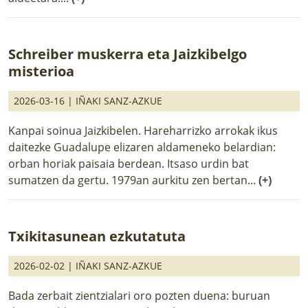
Schreiber muskerra eta Jaizkibelgo
misterioa
2026-03-16 |
IÑAKI SANZ-AZKUE
Kanpai soinua Jaizkibelen. Hareharrizko arrokak ikus
daitezke Guadalupe elizaren aldameneko belardian:
orban horiak paisaia berdean. Itsaso urdin bat
sumatzen da gertu. 1979an aurkitu zen bertan...
(+)
Txikitasunean ezkutatuta
2026-02-02 |
IÑAKI SANZ-AZKUE
Bada zerbait zientzialari oro pozten duena: buruan