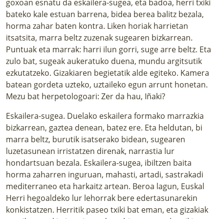
goxoan esnatu da eskailera-sugea, eta badoa, herri txiki
bateko kale estuan barrena, bidea berea balitz bezala,
horma zahar baten kontra. Liken horiak harrietan
itsatsita, marra beltz zuzenak sugearen bizkarrean.
Puntuak eta marrak: harri ilun gorri, suge arre beltz. Eta
zulo bat, sugeak aukeratuko duena, mundu argitsutik
ezkutatzeko. Gizakiaren begietatik alde egiteko. Kamera
batean gordeta uzteko, uztaileko egun arrunt honetan.
Mezu bat herpetologoari: Zer da hau, Iñaki?
Eskailera-sugea. Duelako eskailera formako marrazkia
bizkarrean, gaztea denean, batez ere. Eta heldutan, bi
marra beltz, burutik isatserako bidean, sugearen
luzetasunean irristatzen direnak, narrastia lur
hondartsuan bezala. Eskailera-sugea, ibiltzen baita
horma zaharren inguruan, mahasti, artadi, sastrakadi
mediterraneo eta harkaitz artean. Beroa lagun, Euskal
Herri hegoaldeko lur lehorrak bere edertasunarekin
konkistatzen. Herritik paseo txiki bat eman, eta gizakiak