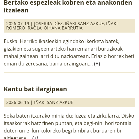
Bertako espezieak kobren eta anakonden
itzalean
2026-07-19 |
JOSERRA DÍEZ
,
IÑAKI SANZ-AZKUE
,
IÑAKI
ROMERO IRAOLA
,
OIHANA BARRUTIA
Euskal Herriko ikasleekin egindako ikerketa batek,
gizakien eta sugeen arteko harremanari buruzkoak
mahai gainean jarri ditu nazioartean. Erlazio horrek beti
eman du zeresana, baina oraingoan,...
(+)
Kantu bat ilargipean
2026-06-15 |
IÑAKI SANZ-AZKUE
Soka baten itxurako mihia du: luzea eta zirkularra. Disko
itsaskorrak hatz finen puntan, eta begi-nini horizontala
duten urre ilun koloreko begi biribilak buruaren bi
aldeetara....
(+)