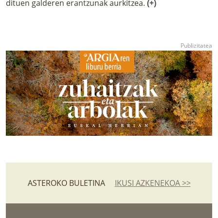
dituen galderen erantzunak aurkitzea.
(+)
ASTEROKO BULETINA
IKUSI AZKENEKOA >>