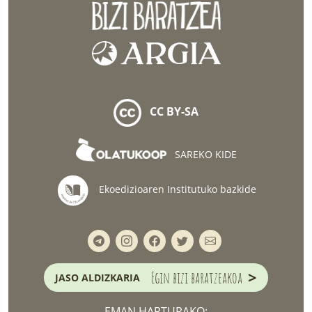
CC BY-SA
SAREKO KIDE
Ekoedizioaren Institutuko bazkide
>
Egin bizi baratzeakoa
JASO ALDIZKARIA
EMAN HARTURAKO: