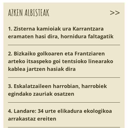
>>
AZKEN ALBISTEAK
1. Zisterna kamioiak ura Karrantzara
eramaten hasi dira, hornidura faltagatik
2. Bizkaiko golkoaren eta Frantziaren
arteko itsaspeko goi tentsioko linearako
kablea jartzen hasiak dira
3. Eskalatzaileen harrobian, harrobiek
egindako zauriak osatzen
4. Landare: 34 urte elikadura ekologikoa
arrakastaz ereiten