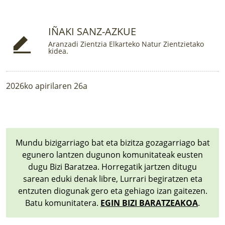
LURRAREN AGENDA
IÑAKI SANZ-AZKUE
AZOKA
Aranzadi Zientzia Elkarteko Natur Zientzietako
kidea.
2026ko apirilaren 26a
Mundu bizigarriago bat eta bizitza gozagarriago bat
egunero lantzen dugunon komunitateak eusten
dugu Bizi Baratzea. Horregatik jartzen ditugu
sarean eduki denak libre, Lurrari begiratzen eta
entzuten diogunak gero eta gehiago izan gaitezen.
Batu komunitatera.
EGIN BIZI BARATZEAKOA
.