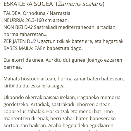
ESKAILERA SUGEA (
Zamenis scalaris
)
TALDEA: Ornoduna / Narrastia.
NEURRIA: 26,3-160 cm artean.
NON BIZI DA? Sastrakadi mediterraneoan, artadian,
horma zaharretan...
ZER JATEN DU? Ugaztun txikiak batez ere, eta hegaztiak.
BABES MAILA: EAEn babestuta dago.
Eta etorri da unea. Aurkitu dut gunea. Joango ez zaren
bermea.
Mahats hostoen artean, horma zahar baten babesean,
kiribildu da: eskailera-sugea.
Olibondo okerrak paisaia irekian, iraganeko memoria
gordetzeko. Artadiak, sastrakadi lehorren artean.
Labore lur zabalak. Harkaitzak eta mendi bat irmo
mantentzen direnak, herri zahar baten babeserako
sortua izan bailiran. Araba hegoaldeko eguzkiaren