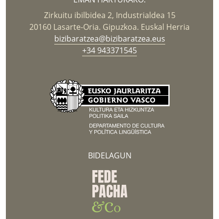
Zirkuitu ibilbidea 2, Industrialdea 15
20160 Lasarte-Oria. Gipuzkoa. Euskal Herria
bizibaratzea@bizibaratzea.eus
+34 943371545
BIDELAGUN