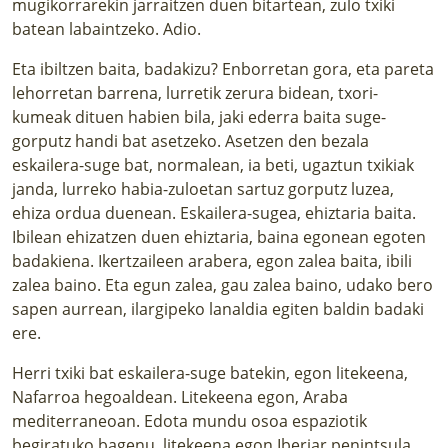
mugikorrarekin jarraitzen duen bitartean, zulo txiki
batean labaintzeko. Adio.
Eta ibiltzen baita, badakizu? Enborretan gora, eta pareta
lehorretan barrena, lurretik zerura bidean, txori-
kumeak dituen habien bila, jaki ederra baita suge-
gorputz handi bat asetzeko. Asetzen den bezala
eskailera-suge bat, normalean, ia beti, ugaztun txikiak
janda, lurreko habia-zuloetan sartuz gorputz luzea,
ehiza ordua duenean. Eskailera-sugea, ehiztaria baita.
Ibilean ehizatzen duen ehiztaria, baina egonean egoten
badakiena. Ikertzaileen arabera, egon zalea baita, ibili
zalea baino. Eta egun zalea, gau zalea baino, udako bero
sapen aurrean, ilargipeko lanaldia egiten baldin badaki
ere.
Herri txiki bat eskailera-suge batekin, egon litekeena,
Nafarroa hegoaldean. Litekeena egon, Araba
mediterraneoan. Edota mundu osoa espaziotik
begiratuko bagenu, litekeena egon Iberiar penintsula