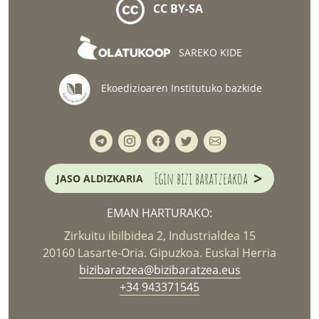
CC BY-SA
SAREKO KIDE
Ekoedizioaren Institutuko bazkide
>
Egin bizi baratzeakoa
JASO ALDIZKARIA
EMAN HARTURAKO:
Zirkuitu ibilbidea 2, Industrialdea 15
20160 Lasarte-Oria. Gipuzkoa. Euskal Herria
bizibaratzea@bizibaratzea.eus
+34 943371545