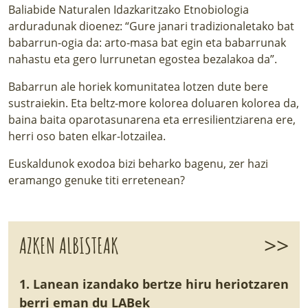
Baliabide Naturalen Idazkaritzako Etnobiologia
arduradunak dioenez: “Gure janari tradizionaletako bat
babarrun-ogia da: arto-masa bat egin eta babarrunak
nahastu eta gero lurrunetan egostea bezalakoa da”.
Babarrun ale horiek komunitatea lotzen dute bere
sustraiekin. Eta beltz-more kolorea doluaren kolorea da,
baina baita oparotasunarena eta erresilientziarena ere,
herri oso baten elkar-lotzailea.
Euskaldunok exodoa bizi beharko bagenu, zer hazi
eramango genuke titi erretenean?
>>
AZKEN ALBISTEAK
1. Lanean izandako bertze hiru heriotzaren
berri eman du LABek