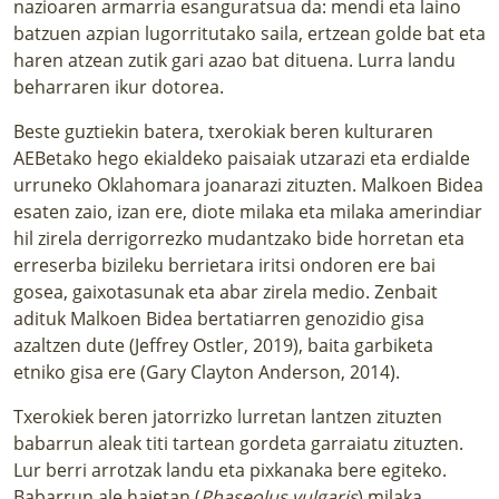
nazioaren armarria esanguratsua da: mendi eta laino
batzuen azpian lugorritutako saila, ertzean golde bat eta
haren atzean zutik gari azao bat dituena. Lurra landu
beharraren ikur dotorea.
Beste guztiekin batera, txerokiak beren kulturaren
AEBetako hego ekialdeko paisaiak utzarazi eta erdialde
urruneko Oklahomara joanarazi zituzten. Malkoen Bidea
esaten zaio, izan ere, diote milaka eta milaka amerindiar
hil zirela derrigorrezko mudantzako bide horretan eta
erreserba bizileku berrietara iritsi ondoren ere bai
gosea, gaixotasunak eta abar zirela medio. Zenbait
adituk Malkoen Bidea bertatiarren genozidio gisa
azaltzen dute (Jeffrey Ostler, 2019), baita garbiketa
etniko gisa ere (Gary Clayton Anderson, 2014).
Txerokiek beren jatorrizko lurretan lantzen zituzten
babarrun aleak titi tartean gordeta garraiatu zituzten.
Lur berri arrotzak landu eta pixkanaka bere egiteko.
Babarrun ale haietan (
Phaseolus vulgaris
) milaka