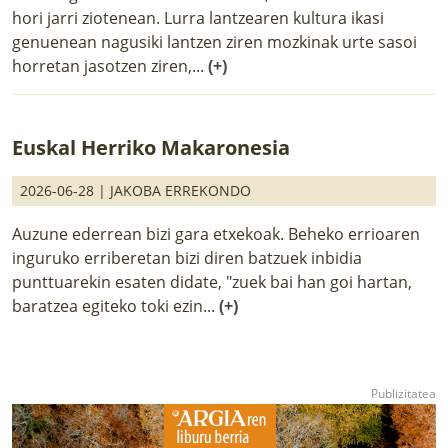
hori jarri ziotenean. Lurra lantzearen kultura ikasi
genuenean nagusiki lantzen ziren mozkinak urte sasoi
horretan jasotzen ziren,...
(+)
Euskal Herriko Makaronesia
2026-06-28 |
JAKOBA ERREKONDO
Auzune ederrean bizi gara etxekoak. Beheko errioaren
inguruko erriberetan bizi diren batzuek inbidia
punttuarekin esaten didate, "zuek bai han goi hartan,
baratzea egiteko toki ezin...
(+)