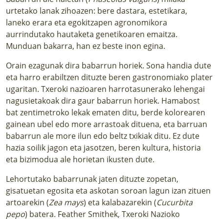
urtetako lanak zihoazen: bere dastara, estetikara,
laneko erara eta egokitzapen agronomikora
aurrindutako hautaketa genetikoaren emaitza.
Munduan bakarra, han ez beste inon egina.
Orain ezagunak dira babarrun horiek. Sona handia dute
eta harro erabiltzen dituzte beren gastronomiako plater
ugaritan. Txeroki nazioaren harrotasunerako lehengai
nagusietakoak dira gaur babarrun horiek. Hamabost
bat zentimetroko lekak ematen ditu, berde kolorearen
gainean ubel edo more arrastoak dituena, eta barruan
babarrun ale more ilun edo beltz txikiak ditu. Ez dute
hazia soilik jagon eta jasotzen, beren kultura, historia
eta bizimodua ale horietan ikusten dute.
Lehortutako babarrunak jaten dituzte zopetan,
gisatuetan egosita eta askotan soroan lagun izan zituen
artoarekin (
Zea mays
) eta kalabazarekin (
Cucurbita
pepo
) batera. Feather Smithek, Txeroki Nazioko