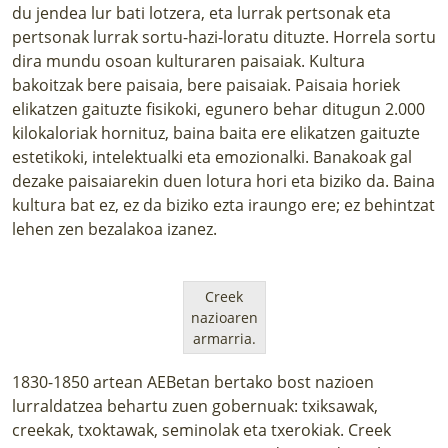
du jendea lur bati lotzera, eta lurrak pertsonak eta
pertsonak lurrak sortu-hazi-loratu dituzte. Horrela sortu
dira mundu osoan kulturaren paisaiak. Kultura
bakoitzak bere paisaia, bere paisaiak. Paisaia horiek
elikatzen gaituzte fisikoki, egunero behar ditugun 2.000
kilokaloriak hornituz, baina baita ere elikatzen gaituzte
estetikoki, intelektualki eta emozionalki. Banakoak gal
dezake paisaiarekin duen lotura hori eta biziko da. Baina
kultura bat ez, ez da biziko ezta iraungo ere; ez behintzat
lehen zen bezalakoa izanez.
Creek
nazioaren
armarria.
1830-1850 artean AEBetan bertako bost nazioen
lurraldatzea behartu zuen gobernuak: txiksawak,
creekak, txoktawak, seminolak eta txerokiak. Creek