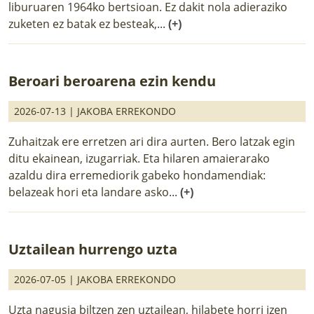
liburuaren 1964ko bertsioan. Ez dakit nola adieraziko
zuketen ez batak ez besteak,...
(+)
Beroari beroarena ezin kendu
2026-07-13 |
JAKOBA ERREKONDO
Zuhaitzak ere erretzen ari dira aurten. Bero latzak egin
ditu ekainean, izugarriak. Eta hilaren amaierarako
azaldu dira erremediorik gabeko hondamendiak:
belazeak hori eta landare asko...
(+)
Uztailean hurrengo uzta
2026-07-05 |
JAKOBA ERREKONDO
Uzta nagusia biltzen zen uztailean, hilabete horri izen