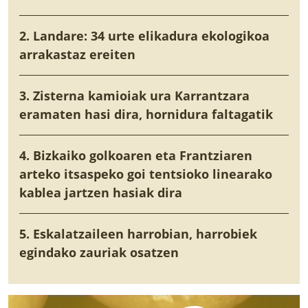
2. Landare: 34 urte elikadura ekologikoa
arrakastaz ereiten
3. Zisterna kamioiak ura Karrantzara
eramaten hasi dira, hornidura faltagatik
4. Bizkaiko golkoaren eta Frantziaren
arteko itsaspeko goi tentsioko linearako
kablea jartzen hasiak dira
5. Eskalatzaileen harrobian, harrobiek
egindako zauriak osatzen