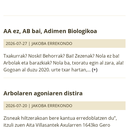
AA ez, AB bai, Adimen Biologikoa
2026-07-27 |
JAKOBA ERREKONDO
Txakurrak? Noski! Behorrak? Bai! Zezenak? Nola ez ba!
Arbolak eta barazkiak? Nola ba, txoratu egin al zara, ala!
Gogoan al duzu 2020. urte txar hartan,...
(+)
Arbolaren agoniaren distira
2026-07-20 |
JAKOBA ERREKONDO
Zisneak hiltzerakoan bere kantua erredoblatzen du”,
itzuli zuen Aita Villasantek Axularren 1643ko Gero