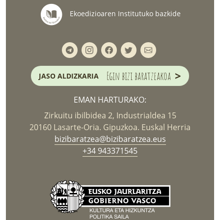
Ekoedizioaren Institutuko bazkide
>
Egin bizi baratzeakoa
JASO ALDIZKARIA
EMAN HARTURAKO:
Zirkuitu ibilbidea 2, Industrialdea 15
20160 Lasarte-Oria. Gipuzkoa. Euskal Herria
bizibaratzea@bizibaratzea.eus
+34 943371545