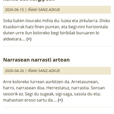
2026-06-15 |
IÑAKI SANZ-AZKUE
Soka baten itxurako mihia du: luzea eta zirkularra. Disko
itsaskorrak hatz finen puntan, eta begi-nini horizontala
duten urre ilun koloreko begi biribilak buruaren bi
aldeetara....
(+)
Narrasean narrasti artean
2026-04-26 |
IÑAKI SANZ-AZKUE
Arre koloreko lurrean aurkitzen da. Arretasunean,
harro, narrasean doa. Herrestatuz, narrastia. Soroan
sesiorik ez. Segi du sugeak, sigi-saga, sasoia du eta;
mahastian eroso sartu da....
(+)