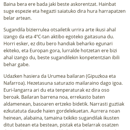
Baina bera ere bada jaki beste askorentzat. Hainbat
suge espezie eta hegazti saiatuko dira hura harrapatzen
belar artean.
Sugandila bizierrulea otsailetik urrira arte ikusi ahal
izango da eta 4ºC-tan aktibo egoteko gaitasuna du.
Horri esker, ez ditu bero handiak beharko egunari
ekiteko, eta Europan gora, lurralde hotzetan ere bizi
ahal izango du, beste sugandilekin konpetentzian ibili
behar gabe.
Udazken hasiera da Urumea bailaran (Gipuzkoa eta
Nafarroa). Hezetasuna saturazio mailaraino dago igoa.
Euri-langarra ari du eta tenperaturak ez dira oso
beroak. Bailaran barrena noa, errekasto baten
aldamenean, basoaren ertzeko bidetik. Narrasti guztiak
ezkutatuta daude haien gordelekuetan. Aurrera noan
heinean, alabaina, tamaina txikiko sugandilak ikusten
ditut batean eta bestean, pistak eta belarrak osatzen