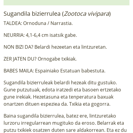
Sugandila bizierrulea (
Zootoca vivipara
)
TALDEA: Ornoduna / Narrastia.
NEURRIA: 4,1-6,4 cm isatsik gabe.
NON BIZI DA? Belardi hezeetan eta lintzuretan.
ZER JATEN DU? Ornogabe txikiak.
BABES MAILA: Espainiako Estatuan babestuta.
Sugandila bizierruleak belardi hezeak ditu gustuko.
Gune putzutuak, edota iratzedi eta basoen ertzetako
gune irekiak. Hezetasuna eta tenperatura baxuak
onartzen dituen espeziea da. Txikia eta gogorra.
Baina sugandila bizierrulea, batez ere, lintzuretako
lurzoru irregularrean mugituko da eroso. Belarrak eta
putzu txikiek osatzen duten sare aldakorrean. Eta ez du