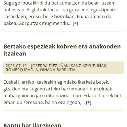
Suge gorputz kiribildu bat sumatzen da belar luzeen
babesean. Argi-itzaletan ari da goxatzen, eguzkipean.
Lasai dago; eroso, bere bizitokian. Baina amaitu da
bakea. Gorputzak mugimendu...
(+)
Bertako espezieak kobren eta anakonden
itzalean
2026-07-19 |
JOSERRA DÍEZ
,
IÑAKI SANZ-AZKUE
,
IÑAKI
ROMERO IRAOLA
,
OIHANA BARRUTIA
Euskal Herriko ikasleekin egindako ikerketa batek,
gizakien eta sugeen arteko harremanari buruzkoak
mahai gainean jarri ditu nazioartean. Erlazio horrek beti
eman du zeresana, baina oraingoan,...
(+)
Kantu bat ilargipean