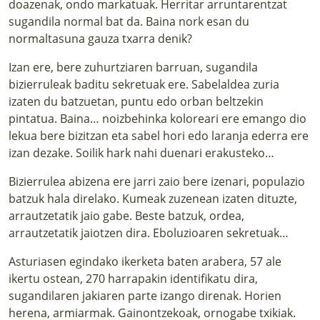
doazenak, ondo markatuak. Herritar arruntarentzat
sugandila normal bat da. Baina nork esan du
normaltasuna gauza txarra denik?
Izan ere, bere zuhurtziaren barruan, sugandila
bizierruleak baditu sekretuak ere. Sabelaldea zuria
izaten du batzuetan, puntu edo orban beltzekin
pintatua. Baina… noizbehinka koloreari ere emango dio
lekua bere bizitzan eta sabel hori edo laranja ederra ere
izan dezake. Soilik hark nahi duenari erakusteko…
Bizierrulea abizena ere jarri zaio bere izenari, populazio
batzuk hala direlako. Kumeak zuzenean izaten dituzte,
arrautzetatik jaio gabe. Beste batzuk, ordea,
arrautzetatik jaiotzen dira. Eboluzioaren sekretuak…
Asturiasen egindako ikerketa baten arabera, 57 ale
ikertu ostean, 270 harrapakin identifikatu dira,
sugandilaren jakiaren parte izango direnak. Horien
herena, armiarmak. Gainontzekoak, ornogabe txikiak.