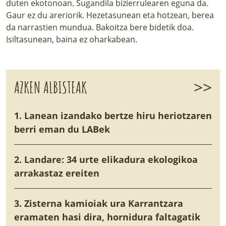
duten ekotonoan. Sugandila bizierrulearen eguna da.
Gaur ez du areriorik. Hezetasunean eta hotzean, berea
da narrastien mundua. Bakoitza bere bidetik doa.
Isiltasunean, baina ez oharkabean.
>>
AZKEN ALBISTEAK
1. Lanean izandako bertze hiru heriotzaren
berri eman du LABek
2. Landare: 34 urte elikadura ekologikoa
arrakastaz ereiten
3. Zisterna kamioiak ura Karrantzara
eramaten hasi dira, hornidura faltagatik