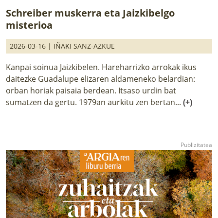
Schreiber muskerra eta Jaizkibelgo
misterioa
2026-03-16 |
IÑAKI SANZ-AZKUE
Kanpai soinua Jaizkibelen. Hareharrizko arrokak ikus
daitezke Guadalupe elizaren aldameneko belardian:
orban horiak paisaia berdean. Itsaso urdin bat
sumatzen da gertu. 1979an aurkitu zen bertan...
(+)