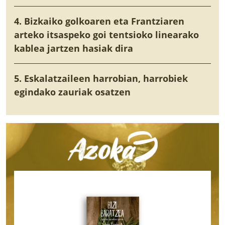
4. Bizkaiko golkoaren eta Frantziaren
arteko itsaspeko goi tentsioko linearako
kablea jartzen hasiak dira
5. Eskalatzaileen harrobian, harrobiek
egindako zauriak osatzen