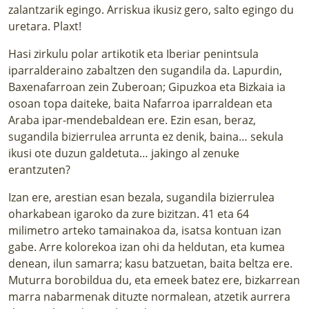
zalantzarik egingo. Arriskua ikusiz gero, salto egingo du
uretara. Plaxt!
Hasi zirkulu polar artikotik eta Iberiar penintsula
iparralderaino zabaltzen den sugandila da. Lapurdin,
Baxenafarroan zein Zuberoan; Gipuzkoa eta Bizkaia ia
osoan topa daiteke, baita Nafarroa iparraldean eta
Araba ipar-mendebaldean ere. Ezin esan, beraz,
sugandila bizierrulea arrunta ez denik, baina… sekula
ikusi ote duzun galdetuta… jakingo al zenuke
erantzuten?
Izan ere, arestian esan bezala, sugandila bizierrulea
oharkabean igaroko da zure bizitzan. 41 eta 64
milimetro arteko tamainakoa da, isatsa kontuan izan
gabe. Arre kolorekoa izan ohi da heldutan, eta kumea
denean, ilun samarra; kasu batzuetan, baita beltza ere.
Muturra borobildua du, eta emeek batez ere, bizkarrean
marra nabarmenak dituzte normalean, atzetik aurrera