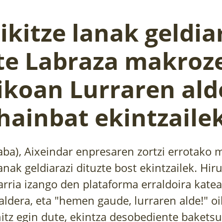
ikitze lanak geldia
te Labraza makroz
ikoan Lurraren al
hainbat ekintzaile
aba), Aixeindar enpresaren zortzi errotako 
anak geldiarazi dituzte bost ekintzailek. Hi
arria izango den plataforma erraldoira kate
aldera, eta "hemen gaude, lurraren alde!" oi
hitz egin dute, ekintza desobediente baketsu