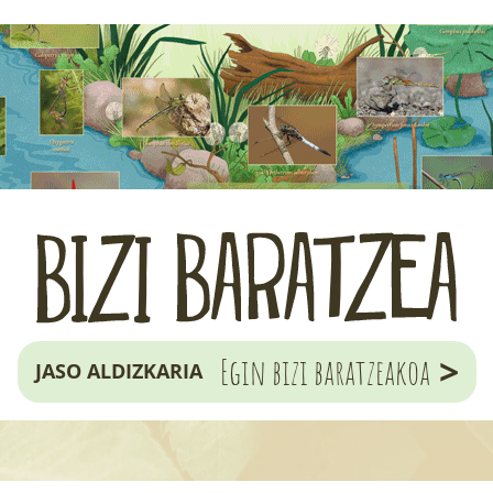
>
Egin bizi baratzeakoa
JASO ALDIZKARIA