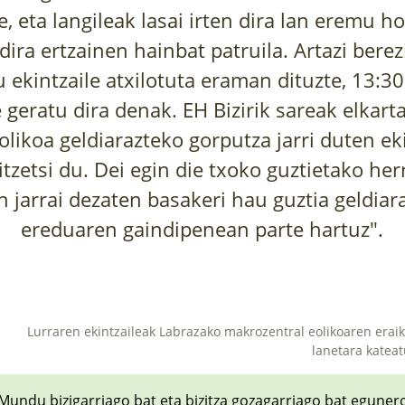
e, eta langileak lasai irten dira lan eremu h
i dira ertzainen hainbat patruila. Artazi bere
u ekintzaile atxilotuta eraman dituzte, 13:3
 geratu dira denak. EH Bizirik sareak elkart
eolikoa geldiarazteko gorputza jarri duten eki
itzetsi du. Dei egin die txoko guztietako herr
en jarrai dezaten basakeri hau guztia geldiar
ereduaren gaindipenean parte hartuz".
Lurraren ekintzaileak Labrazako makrozentral eolikoaren eraik
lanetara kateat
Mundu bizigarriago bat eta bizitza gozagarriago bat eguner