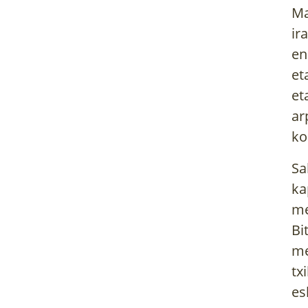
Ma
ir
en
et
et
ar
ko
Sa
ka
me
Bi
me
tx
es