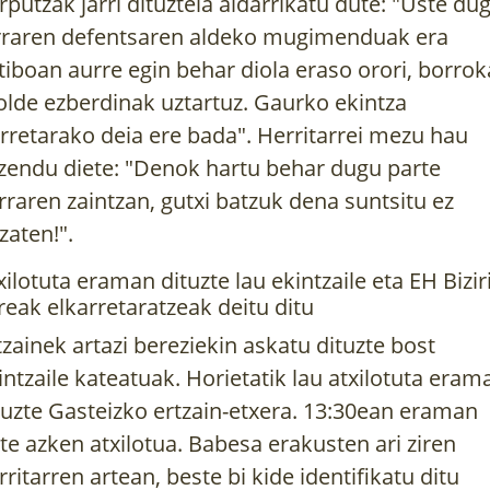
rputzak jarri dituztela aldarrikatu dute: "Uste du
rraren defentsaren aldeko mugimenduak era
tiboan aurre egin behar diola eraso orori, borrok
lde ezberdinak uztartuz. Gaurko ekintza
rretarako deia ere bada". Herritarrei mezu hau
zendu diete: "Denok hartu behar dugu parte
rraren zaintzan, gutxi batzuk dena suntsitu ez
zaten!".
xilotuta eraman dituzte lau ekintzaile eta EH Bizir
reak elkarretaratzeak deitu ditu
tzainek artazi bereziekin askatu dituzte bost
intzaile kateatuak. Horietatik lau atxilotuta eram
tuzte Gasteizko ertzain-etxera. 13:30ean eraman
te azken atxilotua. Babesa erakusten ari ziren
rritarren artean, beste bi kide identifikatu ditu