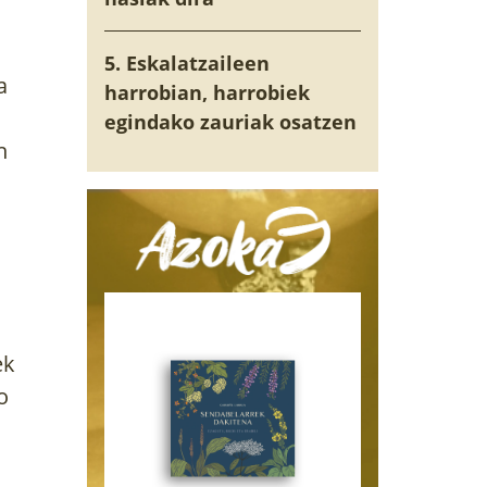
5. Eskalatzaileen
a
harrobian, harrobiek
egindako zauriak osatzen
n
ek
o