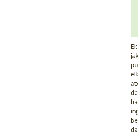
Ek
ja
pu
el
at
de
ha
in
be
da