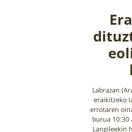
Era
dituz
eol
Labrazan (Ar
eraikitzeko l
errotaren oin
burua 10:30 
Langileekin 