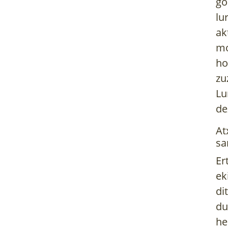
go
lu
ak
mo
ho
zu
Lu
de
At
sa
Er
ek
di
du
he