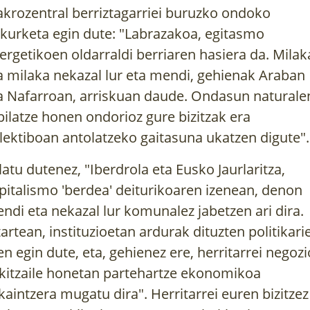
krozentral berriztagarriei buruzko ondoko
akurketa egin dute: "Labrazakoa, egitasmo
ergetikoen oldarraldi berriaren hasiera da. Milak
a milaka nekazal lur eta mendi, gehienak Araban
a Nafarroan, arriskuan daude. Ondasun naturale
pilatze honen ondorioz gure bizitzak era
lektiboan antolatzeko gaitasuna ukatzen digute".
latu dutenez, "Iberdrola eta Eusko Jaurlaritza,
pitalismo 'berdea' deiturikoaren izenean, denon
ndi eta nekazal lur komunalez jabetzen ari dira.
tartean, instituzioetan ardurak dituzten politikari
n egin dute, eta, gehienez ere, herritarrei negozi
ikitzaile honetan partehartze ekonomikoa
kaintzera mugatu dira". Herritarrei euren bizitzez