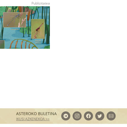
ASTEROKO BULETINA
IKUSI AZKENEKOA >>