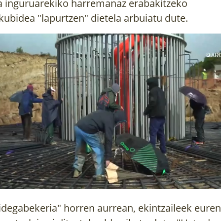
a inguruarekiko harremanaz erabakitzeko
kubidea "lapurtzen" dietela arbuiatu dute.
GATIK
ETXEKO LANDAREAK
SENDABE
GIN
DAKITEN
Etxe barruko, balkoiko eta
45 sendabelar
lorategiko 92 landare hobeto
k sortzeko
propietateak e
zaintzeko...
atzeetako
osasunaren m
ak...
erabiltzeko inf
idegabekeria" horren aurrean, ekintzaileek euren