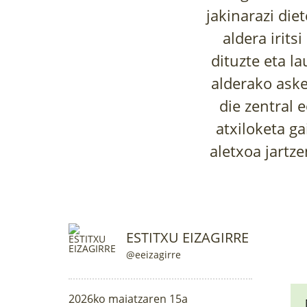
jakinarazi diet
aldera irits
dituzte eta la
alderako aske
die zentral 
atxiloketa ga
aletxoa jartz
ESTITXU EIZAGIRRE
@eeizagirre
2026ko maiatzaren 15a