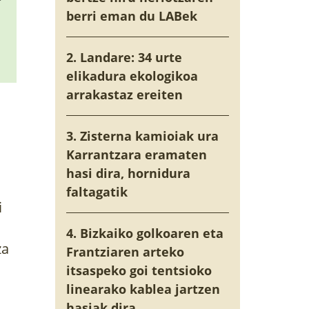
berri eman du LABek
2. Landare: 34 urte
elikadura ekologikoa
arrakastaz ereiten
3. Zisterna kamioiak ura
Karrantzara eramaten
hasi dira, hornidura
faltagatik
i
4. Bizkaiko golkoaren eta
za
Frantziaren arteko
itsaspeko goi tentsioko
linearako kablea jartzen
hasiak dira