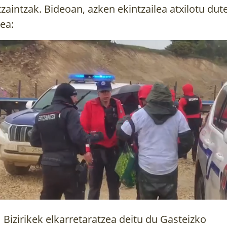
tzaintzak. Bideoan, azken ekintzailea atxilotu dut
ea:
 Bizirikek elkarretaratzea deitu du Gasteizko