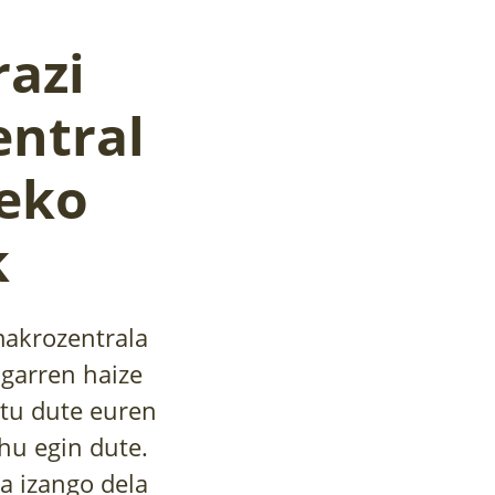
razi
entral
deko
k
makrozentrala
rugarren haize
atu dute euren
hu egin dute.
a izango dela