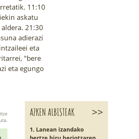
orretatik. 11:10
ziekin askatu
0 aldera. 21:30
asuna adierazi
ntzaileei eta
itarrei, "bere
azi eta egungo
>>
AZKEN ALBISTEAK
itze
uta.
1. Lanean izandako
o
bertze hiru heriotzaren