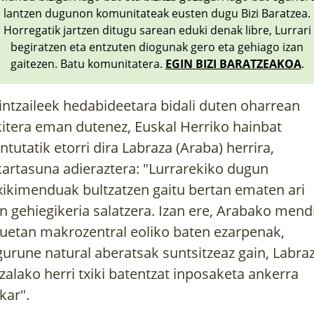
lantzen dugunon komunitateak eusten dugu Bizi Baratzea.
Horregatik jartzen ditugu sarean eduki denak libre, Lurrari
begiratzen eta entzuten diogunak gero eta gehiago izan
gaitezen. Batu komunitatera.
EGIN BIZI BARATZEAKOA
.
intzaileek hedabideetara bidali duten oharrean
kitera eman dutenez, Euskal Herriko hainbat
ntutatik etorri dira Labraza (Araba) herrira,
kartasuna adieraztera: "Lurrarekiko dugun
xikimenduak bultzatzen gaitu bertan ematen ari
n gehiegikeria salatzera. Izan ere, Arabako mend
uetan makrozentral eoliko baten ezarpenak,
gurune natural aberatsak suntsitzeaz gain, Labra
zalako herri txiki batentzat inposaketa ankerra
kar".