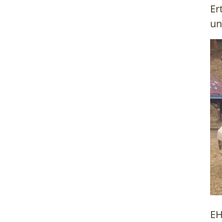
Er
un
EH