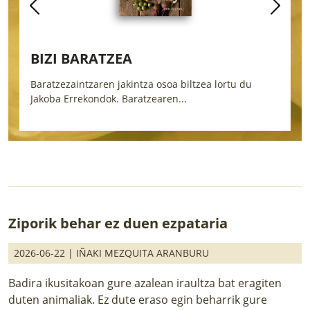
HAUSNARREAN. ARDIEK EGIN
NAUTE ARTZAIN
u du
Liburu honetan aurkituko duzu zer bizi duen artzain
batek...
Ziporik behar ez duen ezpataria
2026-06-22 |
IÑAKI MEZQUITA ARANBURU
Badira ikusitakoan gure azalean iraultza bat eragiten
duten animaliak. Ez dute eraso egin beharrik gure