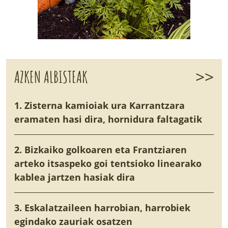
>>
AZKEN ALBISTEAK
1. Zisterna kamioiak ura Karrantzara
eramaten hasi dira, hornidura faltagatik
2. Bizkaiko golkoaren eta Frantziaren
arteko itsaspeko goi tentsioko linearako
kablea jartzen hasiak dira
3. Eskalatzaileen harrobian, harrobiek
egindako zauriak osatzen