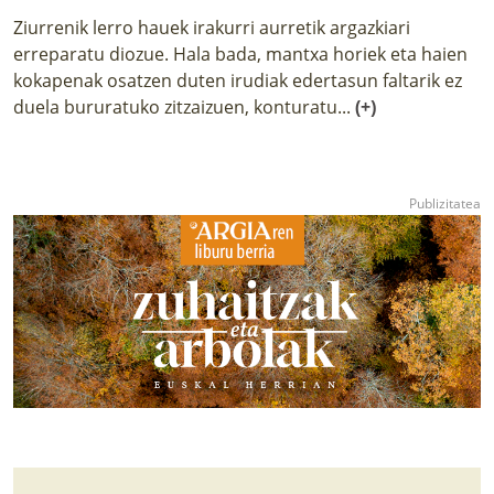
Ziurrenik lerro hauek irakurri aurretik argazkiari
erreparatu diozue. Hala bada, mantxa horiek eta haien
kokapenak osatzen duten irudiak edertasun faltarik ez
duela bururatuko zitzaizuen, konturatu...
(+)