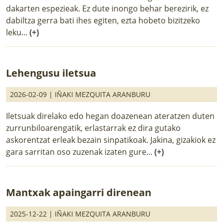
dakarten espezieak. Ez dute inongo behar berezirik, ez
dabiltza gerra bati ihes egiten, ezta hobeto bizitzeko
leku...
(+)
Lehengusu iletsua
2026-02-09 |
IÑAKI MEZQUITA ARANBURU
Iletsuak direlako edo hegan doazenean ateratzen duten
zurrunbiloarengatik, erlastarrak ez dira gutako
askorentzat erleak bezain sinpatikoak. Jakina, gizakiok ez
gara sarritan oso zuzenak izaten gure...
(+)
Mantxak apaingarri direnean
2025-12-22 |
IÑAKI MEZQUITA ARANBURU