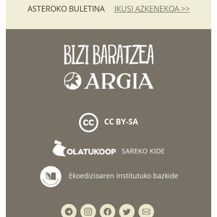
ASTEROKO BULETINA
IKUSI AZKENEKOA >>
CC BY-SA
SAREKO KIDE
Ekoedizioaren Institutuko bazkide