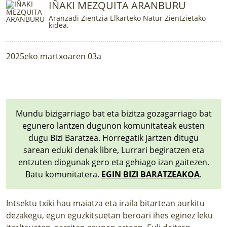
IÑAKI MEZQUITA ARANBURU
Aranzadi Zientzia Elkarteko Natur Zientzietako
kidea.
2025eko martxoaren 03a
Mundu bizigarriago bat eta bizitza gozagarriago bat
egunero lantzen dugunon komunitateak eusten
dugu Bizi Baratzea. Horregatik jartzen ditugu
sarean eduki denak libre, Lurrari begiratzen eta
entzuten diogunak gero eta gehiago izan gaitezen.
Batu komunitatera.
EGIN BIZI BARATZEAKOA
.
Intsektu txiki hau maiatza eta iraila bitartean aurkitu
dezakegu, egun eguzkitsuetan beroari ihes eginez leku