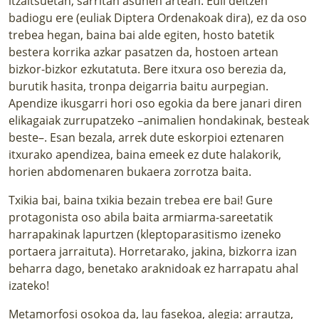
itzaltsuetan, sarritan asunen artean. Euli deitzen
badiogu ere (euliak Diptera Ordenakoak dira), ez da oso
trebea hegan, baina bai alde egiten, hosto batetik
bestera korrika azkar pasatzen da, hostoen artean
bizkor-bizkor ezkutatuta. Bere itxura oso berezia da,
burutik hasita, tronpa deigarria baitu aurpegian.
Apendize ikusgarri hori oso egokia da bere janari diren
elikagaiak zurrupatzeko –animalien hondakinak, besteak
beste–. Esan bezala, arrek dute eskorpioi eztenaren
itxurako apendizea, baina emeek ez dute halakorik,
horien abdomenaren bukaera zorrotza baita.
Txikia bai, baina txikia bezain trebea ere bai! Gure
protagonista oso abila baita armiarma-sareetatik
harrapakinak lapurtzen (kleptoparasitismo izeneko
portaera jarraituta). Horretarako, jakina, bizkorra izan
beharra dago, benetako araknidoak ez harrapatu ahal
izateko!
Metamorfosi osokoa da, lau fasekoa, alegia: arrautza,