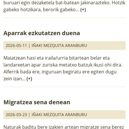
buruari egin dezaketela bat-batean jakinarazteko. Hotzik
gabeko hotzikara, berorik gabeko...
(+)
Aparrak ezkutatzen duena
2026-05-11 |
IÑAKI MEZQUITA ARANBURU
Maiatzean hasi eta iraila/urria bitartean belar eta
landareetan apar zuriska metatxo batzuk ikusi ohi dira.
Alferrik bada ere, inguruan begiratu ere egiten dugu
zein izan...
(+)
Migratzea sena denean
2026-03-23 |
IÑAKI MEZQUITA ARANBURU
Naturak baditu bere izakien artean migratze sena berez