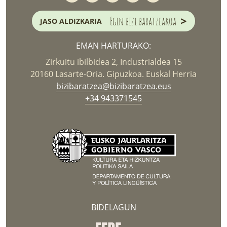
>
Egin bizi baratzeakoa
JASO ALDIZKARIA
EMAN HARTURAKO:
Zirkuitu ibilbidea 2, Industrialdea 15
20160 Lasarte-Oria. Gipuzkoa. Euskal Herria
bizibaratzea@bizibaratzea.eus
+34 943371545
BIDELAGUN