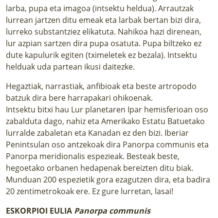
larba, pupa eta imagoa (intsektu heldua). Arrautzak
lurrean jartzen ditu emeak eta larbak bertan bizi dira,
lurreko substantziez elikatuta. Nahikoa hazi direnean,
lur azpian sartzen dira pupa osatuta. Pupa biltzeko ez
dute kapulurik egiten (tximeletek ez bezala). Intsektu
helduak uda partean ikusi daitezke.
Hegaztiak, narrastiak, anfibioak eta beste artropodo
batzuk dira bere harrapakari ohikoenak.
Intsektu bitxi hau Lur planetaren Ipar hemisferioan oso
zabalduta dago, nahiz eta Amerikako Estatu Batuetako
lurralde zabaletan eta Kanadan ez den bizi. Iberiar
Penintsulan oso antzekoak dira Panorpa communis eta
Panorpa meridionalis espezieak. Besteak beste,
hegoetako orbanen hedapenak bereizten ditu biak.
Munduan 200 espezietik gora ezagutzen dira, eta badira
20 zentimetrokoak ere. Ez gure lurretan, lasai!
ESKORPIOI EULIA
Panorpa communis