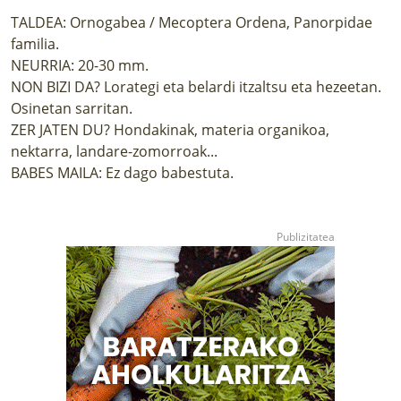
TALDEA: Ornogabea / Mecoptera Ordena, Panorpidae
familia.
NEURRIA: 20-30 mm.
NON BIZI DA? Lorategi eta belardi itzaltsu eta hezeetan.
Osinetan sarritan.
ZER JATEN DU? Hondakinak, materia organikoa,
nektarra, landare-zomorroak...
BABES MAILA: Ez dago babestuta.