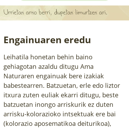
APARTEN MAPA
Urrietan arno berri, dupetan limurtzen ari.
LURRERAKO BIDE LAGUN
BARATZEA
Engainuaren eredu
HASI NAHI AL DUZU? 8 URRATS
Leihatila honetan behin baino
BIZI BARATZEA LIBURUA
gehiagotan azaldu ditugu Ama
SENDABELARRAK
Naturaren engainuak bere izakiak
babestearren. Batzuetan, erle edo liztor
ETXEKO LANDAREAK
itxura zuten euliak ekarri ditugu, beste
LANDAREPEDIA
batzuetan inongo arriskurik ez duten
arrisku-kolorazioko intsektuak ere bai
ALBISTEAK
(kolorazio aposematikoa deiturikoa),