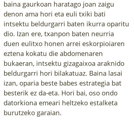
baina gaurkoan haratago joan zaigu
LURRAREN AGENDA
denon ama hori eta euli txiki bati
AZOKA
intsektu beldurgarri baten ikurra oparitu
dio. Izan ere, txanpon baten neurria
duen eulitxo honen arrei eskorpioiaren
eztena kokatu die abdomenaren
bukaeran, intsektu gizagaixoa araknido
beldurgarri hori bilakatuaz. Baina lasai
izan, oparia beste babes estrategia bat
besterik ez da-eta. Hori bai, oso ondo
datorkiona emeari heltzeko estalketa
burutzeko garaian.