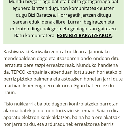
Mundu bizigarriago bat eta bizitza gozagarriago bat
egunero lantzen dugunon komunitateak eusten
dugu Bizi Baratzea. Horregatik jartzen ditugu
sarean eduki denak libre, Lurrari begiratzen eta
entzuten diogunak gero eta gehiago izan gaitezen.
Batu komunitatera.
EGIN BIZI BARATZEAKOA
.
Kashiwazaki-Kariwako zentral nuklearra Japoniako
mendebaldean dago eta itsasoaren ondo-ondoan ditu
lerratuta bere zazpi erreaktoreak. Munduko handiena
da. TEPCO konpainiak abenduan lortu zuen horietako bi
berriz pizteko baimena eta
asteazken honetan jarri dute
martxan lehenengo erreaktorea
. Egun bat ere ez du
iraun.
Fisio nuklearrik ba ote dagoen kontrolatzeko barretan
alarma batek jo du monitorizazio sisteman. Saiatu dira
aparatu elektronikoak aldatzen, baina hala ere akatsak
hor jarraitu du, eta arduradunek erreaktorea berriz