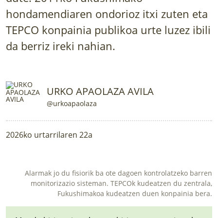
LURRAREN AGENDA
hondamendiaren ondorioz itxi zuten eta
TEPCO konpainia publikoa urte luzez ibili
AZOKA
da berriz ireki nahian.
URKO APAOLAZA AVILA
@urkoapaolaza
2026ko urtarrilaren 22a
Alarmak jo du fisiorik ba ote dagoen kontrolatzeko barren
monitorizazio sisteman. TEPCOk kudeatzen du zentrala,
Fukushimakoa kudeatzen duen konpainia bera.