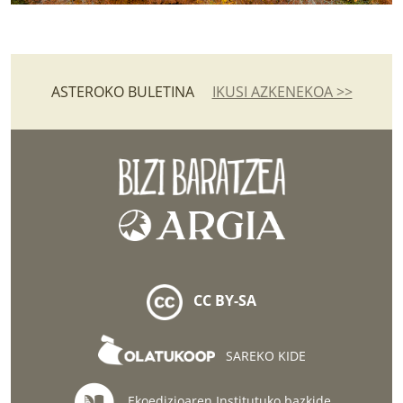
ASTEROKO BULETINA
IKUSI AZKENEKOA >>
CC BY-SA
SAREKO KIDE
Ekoedizioaren Institutuko bazkide