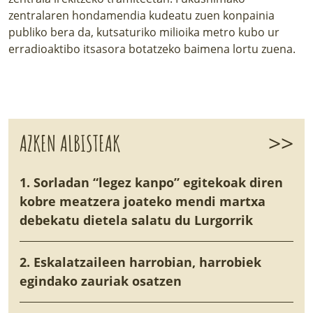
zentralaren hondamendia kudeatu zuen konpainia
publiko bera da,
kutsaturiko milioika metro kubo ur
erradioaktibo itsasora botatzeko
baimena lortu zuena.
>>
AZKEN ALBISTEAK
1. Sorladan “legez kanpo” egitekoak diren
kobre meatzera joateko mendi martxa
debekatu dietela salatu du Lurgorrik
2. Eskalatzaileen harrobian, harrobiek
egindako zauriak osatzen