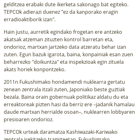
gelditzea erabaki dute ikerketa sakonago bat egiteko.
TEPCOk adierazi duenez "ez da kanporako eragin
erradioaktiborik izan".
Hain justu, aurretik egindako frogetan ere antzeko
akatsak atzeman zituzten kontrol barretan eta,
ondorioz, martxan jartzeko data atzeratu behar izan
zuten. Egun bazuk igarota, baina, konpainiak esan zuen
beharrezko "doikuntza" eta inspekzioak egin zituela
akats horiek konpontzeko.
2011n Fukushimako hondamendi nuklearra gertatu
zenean zentrala itzali zuten, Japoniako beste guztiak
bezala. Baina orain gobernuak politikaz aldatu du eta
erreaktoreak pizten hasi da berriz ere –jadanik hamalau
daude martxan herrialde osoan–, nuklearren lobbyaren
presioaren ondorioz.
TEPCOk urteak daramatza Kashiwazaki-Kariwako
zentrala irekitzeko tramiteetan. Fukushimako