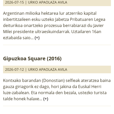
2026-07-15 |
URKO APAOLAZA AVILA
Argentinan milioika hektarea lur atzerriko kapital
inbertitzaileen esku uzteko Jabetza Pribatuaren Legea
deiturikoa onartzeko prozesua berrabiarazi du Javier
Milei presidente ultraeskuindarrak. Uztailaren 16an
eztabaida saio...
(+)
Gipuzkoa Square (2016)
2026-07-12 |
URKO APAOLAZA AVILA
Kontxako barandan (Donostian) selfieak ateratzea baina
gauza giriagorik ez dago, hori jakina da Euskal Herri
luze-zabalean. Eta normala den bezala, ustezko turista
talde honek halaxe...
(+)