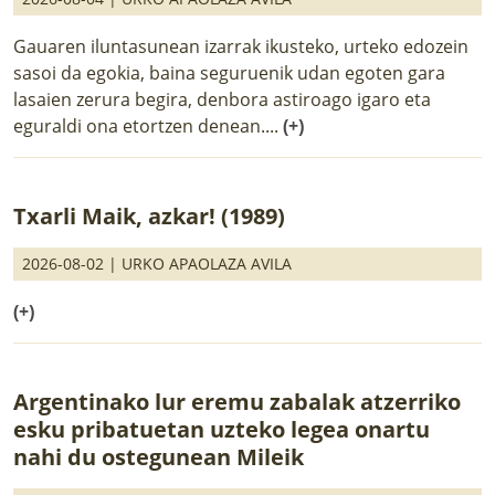
Gauaren iluntasunean izarrak ikusteko, urteko edozein
sasoi da egokia, baina seguruenik udan egoten gara
lasaien zerura begira, denbora astiroago igaro eta
eguraldi ona etortzen denean....
(+)
Txarli Maik, azkar! (1989)
2026-08-02 |
URKO APAOLAZA AVILA
(+)
Argentinako lur eremu zabalak atzerriko
esku pribatuetan uzteko legea onartu
nahi du ostegunean Mileik