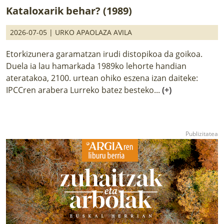
Kataloxarik behar? (1989)
2026-07-05 |
URKO APAOLAZA AVILA
Etorkizunera garamatzan irudi distopikoa da goikoa.
Duela ia lau hamarkada 1989ko lehorte handian
ateratakoa, 2100. urtean ohiko eszena izan daiteke:
IPCCren arabera Lurreko batez besteko...
(+)