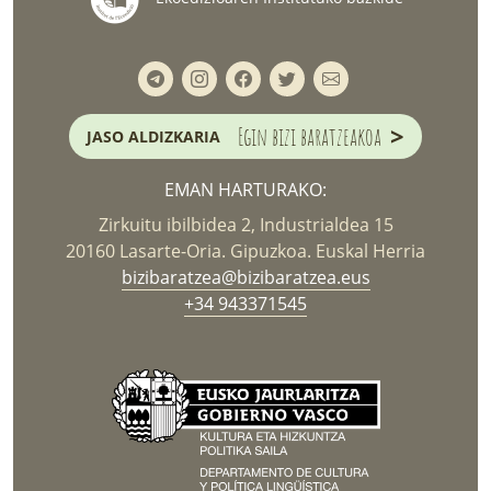
>
Egin bizi baratzeakoa
JASO ALDIZKARIA
EMAN HARTURAKO:
Zirkuitu ibilbidea 2, Industrialdea 15
20160 Lasarte-Oria. Gipuzkoa. Euskal Herria
bizibaratzea@bizibaratzea.eus
+34 943371545