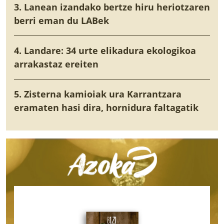
3. Lanean izandako bertze hiru heriotzaren
berri eman du LABek
4. Landare: 34 urte elikadura ekologikoa
arrakastaz ereiten
5. Zisterna kamioiak ura Karrantzara
eramaten hasi dira, hornidura faltagatik