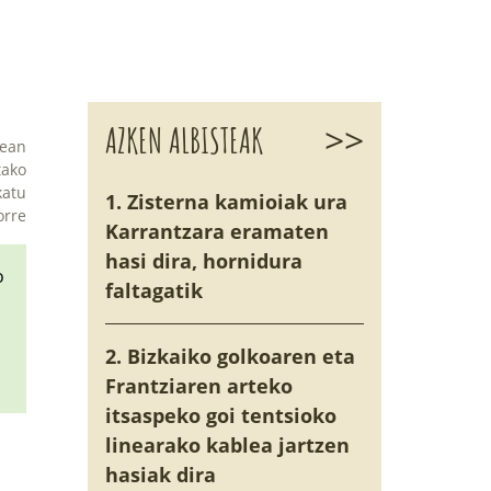
>>
AZKEN ALBISTEAK
tean
tako
katu
1. Zisterna kamioiak ura
orre
Karrantzara eramaten
hasi dira, hornidura
o
faltagatik
2. Bizkaiko golkoaren eta
Frantziaren arteko
itsaspeko goi tentsioko
linearako kablea jartzen
hasiak dira