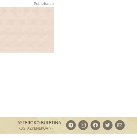
ASTEROKO BULETINA
IKUSI AZKENEKOA >>