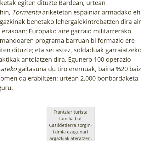
iketak egiten dituzte Bardean; urtean
hin,
Tormenta
ariketetan espainiar armadako eh
gazkinak benetako lehergaiekintrebatzen dira air
r erasoan; Europako aire garraio militarrerako
mandoaren programa barruan bi formazio ere
iten dituzte; eta sei astez, soldaduak garraiatzek
aktikak antolatzen dira. Egunero 100 operazio
sateko
gaitasuna du tiro eremuak, baina %20 baiz
 omen da erabiltzen: urtean 2.000 bonbardaketa
guru.
Frantziar turista
familia bat
Casildetierra sorgin-
tximia ezagunari
argazkiak ateratzen.