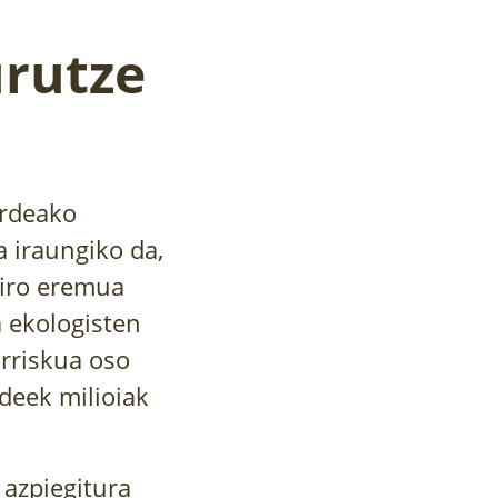
urutze
ardeako
 iraungiko da,
tiro eremua
a ekologisten
arriskua oso
deek milioiak
 azpiegitura