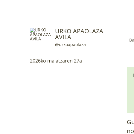
URKO APAOLAZA
AVILA
Ba
@urkoapaolaza
2026ko maiatzaren 27a
Gu
no