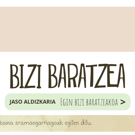
>
Egin bizi baratzeakoa
JASO ALDIZKARIA
 baina eramangarriagoak egiten ditu.