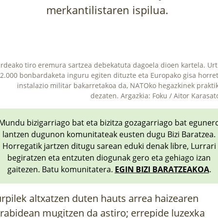
merkantilistaren ispilua.
rdeako tiro eremura sartzea debekatuta dagoela dioen kartela. Ur
2.000 bonbardaketa inguru egiten dituzte eta Europako gisa horre
instalazio militar bakarretakoa da, NATOko hegazkinek prakti
dezaten. Argazkia: Foku / Aitor Karasat
Mundu bizigarriago bat eta bizitza gozagarriago bat eguner
lantzen dugunon komunitateak eusten dugu Bizi Baratzea.
Horregatik jartzen ditugu sarean eduki denak libre, Lurrari
begiratzen eta entzuten diogunak gero eta gehiago izan
gaitezen. Batu komunitatera.
EGIN BIZI BARATZEAKOA
.
rpilek altxatzen duten hauts arrea haizearen
rabidean mugitzen da astiro; errepide luzexka