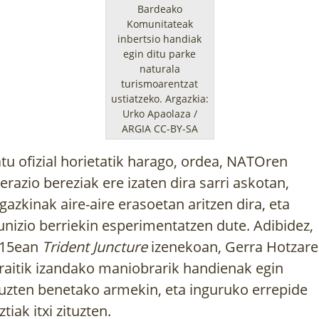
Bardeako
Komunitateak
inbertsio handiak
egin ditu parke
naturala
turismoarentzat
ustiatzeko. Argazkia:
Urko Apaolaza /
ARGIA CC-BY-SA
tu ofizial horietatik harago, ordea, NATOren
erazio bereziak ere izaten dira sarri askotan,
gazkinak aire-aire erasoetan aritzen dira, eta
nizio berriekin esperimentatzen dute. Adibidez,
15ean
Trident Juncture
izenekoan, Gerra Hotzar
raitik izandako maniobrarik handienak egin
tuzten benetako armekin, eta inguruko errepide
ztiak itxi zituzten.