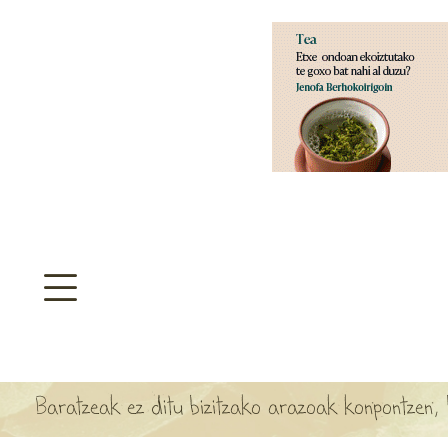
aratzeakoa
>
SULTATEGIA
TA ARBOLA APARTEN MAPA
Baratzeak ez ditu bizitzako arazoak konpontzen,