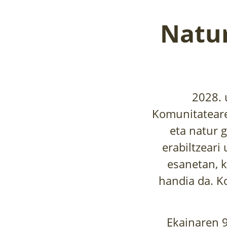
Natur
2028. 
Komunitateare
eta natur 
erabiltzeari
esanetan, k
handia da. K
Ekainaren 9