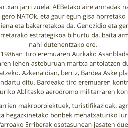
artxan jarri zuela. AEBetako aire armadak n
, gero NATOk, eta gaur egun gisa horretako 
ena eta bakarretakoa da. Genozidio eta ger
arretarako estrategikoa bihurtu da, baita arm
nahi dutenentzako ere.
, 1986an Tiro eremuaren Aurkako Asanblada 
aren lehen asteburuan martxa antolatzen d
katzeko. Azkenaldian, berriz, Bardea Aske pl
indartu ditu, Bardeako tiro eremuaren kontra
turiko Ablitasko aerodromo militarraren kon
arrien makroproiektuek, turistifikazioak, ag
ta hegazkinetako bonbek mehatxaturiko lur
farroako Erriberak osotasunean jasaten du