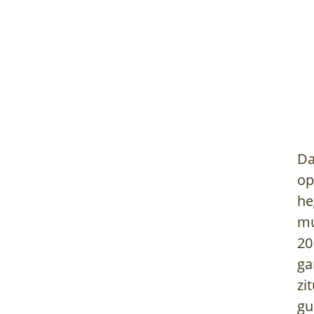
Da
op
he
mu
20
ga
zi
gu