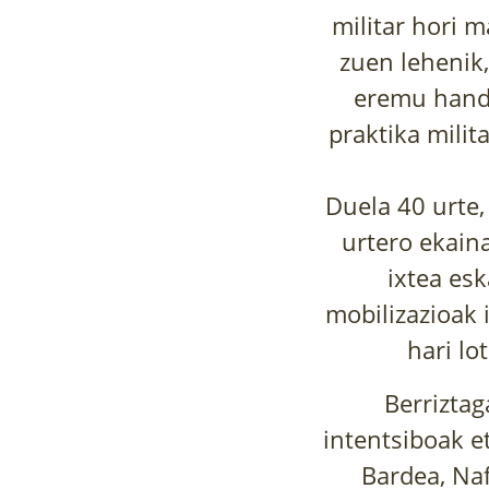
militar hori m
zuen lehenik
eremu handi
praktika milit
Duela 40 urte
urtero ekain
ixtea es
mobilizazioak 
hari lo
Berriztag
intentsiboak e
Bardea, Na