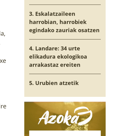
3. Eskalatzaileen
harrobian, harrobiek
egindako zauriak osatzen
a,
,
4. Landare: 34 urte
elikadura ekologikoa
axe
arrakastaz ereiten
5. Urubien atzetik
ire