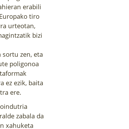
ahieran erabili
Europako tiro
ra urteotan,
agintzatik bizi
sortu zen, eta
ute poligonoa
ataformak
 ez ezik, baita
tra ere.
roindutria
ralde zabala da
en xahuketa