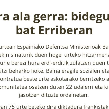
a ala gerra: bideg
bat Erriberan
urtean Espainiako Defentsa Ministerioak B
kin sinaturik duen hogei urteko hitzarmena
gune berezi hura erdi-erditik zulatzen duen 
 utzi beharko lioke. Baina eragile sozialen et
ontratua beste urte askotarako berritzeko 
omunitatea osatzen duten 22 udalerri eta ki
jasotzen dituzte ordainetan.
an 75 urte beteko dira diktadura frankistak