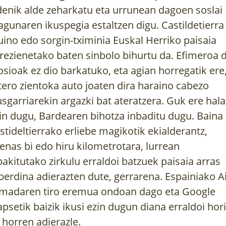
denik alde zeharkatu eta urrunean dagoen soslai
agunaren ikuspegia estaltzen digu. Castildetierra
ino edo sorgin-tximinia Euskal Herriko paisaia
rezienetako baten sinbolo bihurtu da. Efimeroa d
osioak ez dio barkatuko, eta agian horregatik ere
tero zientoka auto joaten dira haraino cabezo
usgarriarekin argazki bat ateratzera. Guk ere hal
in dugu, Bardearen bihotza inbaditu dugu. Baina
stideltierrako erliebe magikotik ekialderantz,
enas bi edo hiru kilometrotara, lurrean
bakitutako zirkulu erraldoi batzuek paisaia arras
berdina adierazten dute, gerrarena. Espainiako A
madaren tiro eremua ondoan dago eta Google
psetik baizik ikusi ezin dugun diana erraldoi hori
 horren adierazle.