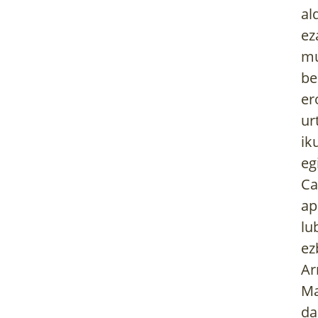
al
ez
mu
be
er
ur
ik
eg
Ca
ap
lu
ez
Ar
Ma
da