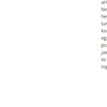
ar
be
he
lu
ko
eg
pr
ja
ez
in