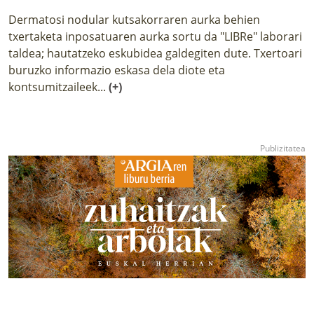
Dermatosi nodular kutsakorraren aurka behien
txertaketa inposatuaren aurka sortu da "LIBRe" laborari
taldea; hautatzeko eskubidea galdegiten dute. Txertoari
buruzko informazio eskasa dela diote eta
kontsumitzaileek...
(+)