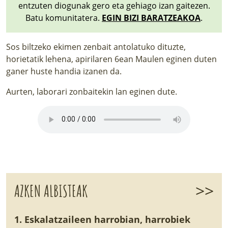
entzuten diogunak gero eta gehiago izan gaitezen.
Batu komunitatera.
EGIN BIZI BARATZEAKOA
.
Sos biltzeko ekimen zenbait antolatuko dituzte,
horietatik lehena, apirilaren 6ean Maulen eginen duten
ganer huste handia izanen da.
Aurten, laborari zonbaitekin lan eginen dute.
>>
AZKEN ALBISTEAK
1. Eskalatzaileen harrobian, harrobiek