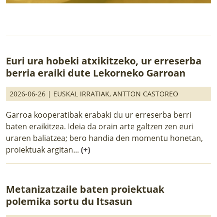
Euri ura hobeki atxikitzeko, ur erreserba
berria eraiki dute Lekorneko Garroan
2026-06-26 |
EUSKAL IRRATIAK
,
ANTTON CASTOREO
Garroa kooperatibak erabaki du ur erreserba berri
baten eraikitzea. Ideia da orain arte galtzen zen euri
uraren baliatzea; bero handia den momentu honetan,
proiektuak argitan...
(+)
Metanizatzaile baten proiektuak
polemika sortu du Itsasun