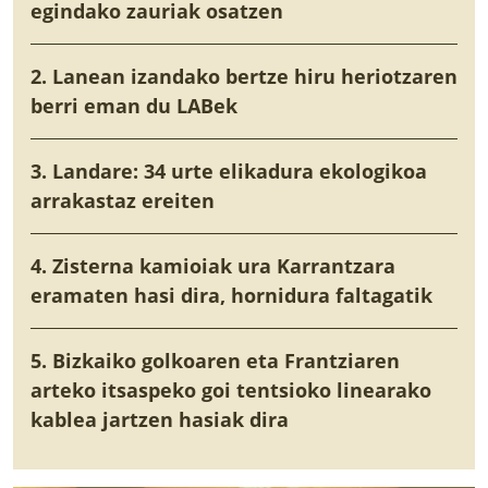
egindako zauriak osatzen
2. Lanean izandako bertze hiru heriotzaren
berri eman du LABek
3. Landare: 34 urte elikadura ekologikoa
arrakastaz ereiten
4. Zisterna kamioiak ura Karrantzara
eramaten hasi dira, hornidura faltagatik
5. Bizkaiko golkoaren eta Frantziaren
arteko itsaspeko goi tentsioko linearako
kablea jartzen hasiak dira