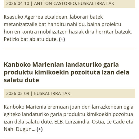
2026-04-10 |
ANTTON CASTOREO
,
EUSKAL IRRATIAK
Itsasuko Agerrea etxaldean, laborari batek
metanizatzaile bat handitu nahi du, baina proiektu
horren kontra mobilizatzen hasiak dira herritar batzuk.
Petizio bat abiatu dute.
(+)
Kanboko Marienian landaturiko garia
produktu kimikoekin pozoituta izan dela
salatu dute
2026-03-09 |
EUSKAL IRRATIAK
Kanboko Marienia eremuan joan den larrazkenean ogia
egiteko landaturiko garia produktu kimikoekin pozoitua
izan dela salatu dute. ELB, Lurzaindia, Ostia, Le Cade eta
Nahi Dugun...
(+)