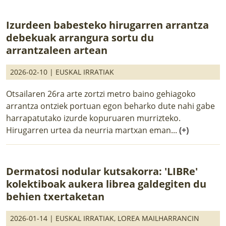
Izurdeen babesteko hirugarren arrantza
debekuak arrangura sortu du
arrantzaleen artean
2026-02-10 |
EUSKAL IRRATIAK
Otsailaren 26ra arte zortzi metro baino gehiagoko
arrantza ontziek portuan egon beharko dute nahi gabe
harrapatutako izurde kopuruaren murrizteko.
Hirugarren urtea da neurria martxan eman...
(+)
Dermatosi nodular kutsakorra: 'LIBRe'
kolektiboak aukera librea galdegiten du
behien txertaketan
2026-01-14 |
EUSKAL IRRATIAK
,
LOREA MAILHARRANCIN