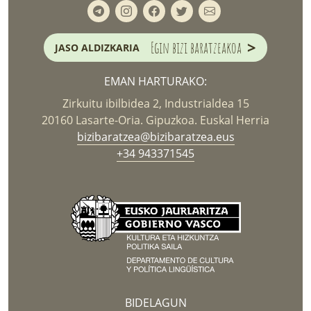
>
Egin bizi baratzeakoa
JASO ALDIZKARIA
EMAN HARTURAKO:
Zirkuitu ibilbidea 2, Industrialdea 15
20160 Lasarte-Oria. Gipuzkoa. Euskal Herria
bizibaratzea@bizibaratzea.eus
+34 943371545
BIDELAGUN