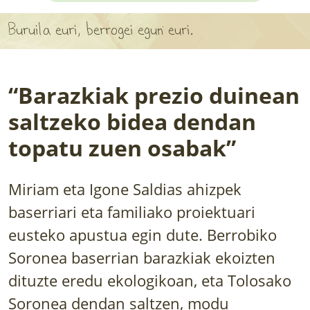
APARTEN MAPA
Buruila euri, berrogei egun euri.
LURRERAKO BIDE LAGUN
BARATZEA
“Barazkiak prezio duinean
HASI NAHI AL DUZU? 8 URRATS
saltzeko bidea dendan
topatu zuen osabak”
BIZI BARATZEA LIBURUA
SENDABELARRAK
Miriam eta Igone Saldias ahizpek
baserriari eta familiako proiektuari
ETXEKO LANDAREAK
eusteko apustua egin dute. Berrobiko
LANDAREPEDIA
Soronea baserrian barazkiak ekoizten
dituzte eredu ekologikoan, eta Tolosako
ALBISTEAK
Soronea dendan saltzen, modu