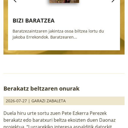
BIZI BARATZEA
Baratzezaintzaren jakintza osoa biltzea lortu du
L
Jakoba Errekondok. Baratzearen...
i
Berakatz beltzaren onurak
2026-07-27 |
GARAZI ZABALETA
Duela hiru urte sortu zuen Pete Ezkerra Perezek
berakatz edo baratxuri beltza ekoizten duen Daonaz
proiektua. “Lurrarekiko interesa aspalditik datorkit,