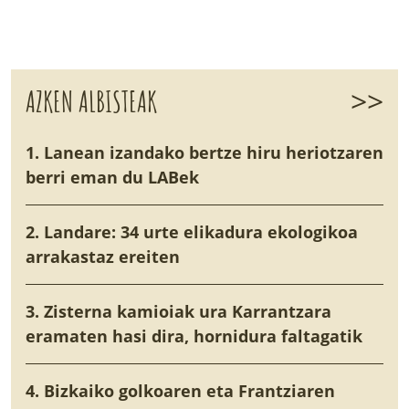
>>
AZKEN ALBISTEAK
1. Lanean izandako bertze hiru heriotzaren
berri eman du LABek
2. Landare: 34 urte elikadura ekologikoa
arrakastaz ereiten
3. Zisterna kamioiak ura Karrantzara
eramaten hasi dira, hornidura faltagatik
4. Bizkaiko golkoaren eta Frantziaren