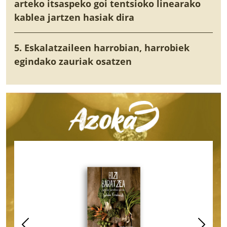
arteko itsaspeko goi tentsioko linearako
kablea jartzen hasiak dira
5. Eskalatzaileen harrobian, harrobiek
egindako zauriak osatzen