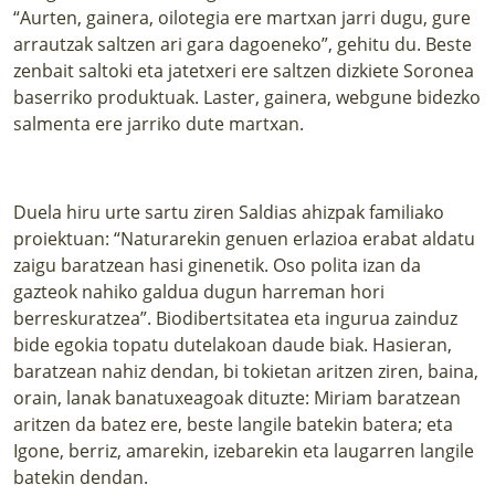
“Aurten, gainera, oilotegia ere martxan jarri dugu, gure
arrautzak saltzen ari gara dagoeneko”, gehitu du. Beste
zenbait saltoki eta jatetxeri ere saltzen dizkiete Soronea
baserriko produktuak. Laster, gainera, webgune bidezko
salmenta ere jarriko dute martxan.
Duela hiru urte sartu ziren Saldias ahizpak familiako
proiektuan: “Naturarekin genuen erlazioa erabat aldatu
zaigu baratzean hasi ginenetik. Oso polita izan da
gazteok nahiko galdua dugun harreman hori
berreskuratzea”. Biodibertsitatea eta ingurua zainduz
bide egokia topatu dutelakoan daude biak. Hasieran,
baratzean nahiz dendan, bi tokietan aritzen ziren, baina,
orain, lanak banatuxeagoak dituzte: Miriam baratzean
aritzen da batez ere, beste langile batekin batera; eta
Igone, berriz, amarekin, izebarekin eta laugarren langile
batekin dendan.