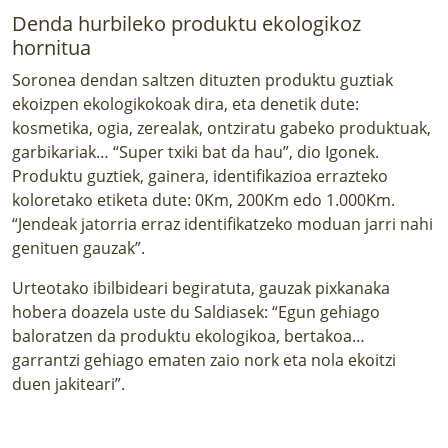
Denda hurbileko produktu ekologikoz
hornitua
Soronea dendan saltzen dituzten produktu guztiak
ekoizpen ekologikokoak dira, eta denetik dute:
kosmetika, ogia, zerealak, ontziratu gabeko produktuak,
garbikariak… “Super txiki bat da hau”, dio Igonek.
Produktu guztiek, gainera, identifikazioa errazteko
koloretako etiketa dute: 0Km, 200Km edo 1.000Km.
“Jendeak jatorria erraz identifikatzeko moduan jarri nahi
genituen gauzak”.
Urteotako ibilbideari begiratuta, gauzak pixkanaka
hobera doazela uste du Saldiasek: “Egun gehiago
baloratzen da produktu ekologikoa, bertakoa…
garrantzi gehiago ematen zaio nork eta nola ekoitzi
duen jakiteari”.