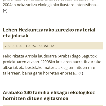
2004an nekazaritza ekologikoko ikastaro intentsiboa...
(+)
Lehen Hezkuntzarako zurezko material
eta jolasak
2026-07-20 |
GARAZI ZABALETA
Felix Pikatza Arriola laudioarra (Araba) dago Sagutxiki
proiektuaren atzean. “2008ko krisiaren aurretik zurezko
altzariak eta bestelako materialak egiten nituen nire
tailerrean, baina garai horretan enpresa...
(+)
Arabako 340 familia elikagai ekologikoz
hornitzen dituen egitasmoa