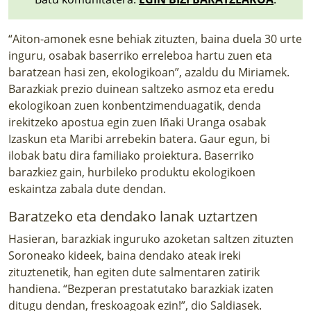
“Aiton-amonek esne behiak zituzten, baina duela 30 urte
inguru, osabak baserriko erreleboa hartu zuen eta
baratzean hasi zen, ekologikoan”, azaldu du Miriamek.
Barazkiak prezio duinean saltzeko asmoz eta eredu
ekologikoan zuen konbentzimenduagatik, denda
irekitzeko apostua egin zuen Iñaki Uranga osabak
Izaskun eta Maribi arrebekin batera. Gaur egun, bi
ilobak batu dira familiako proiektura. Baserriko
barazkiez gain, hurbileko produktu ekologikoen
eskaintza zabala dute dendan.
Baratzeko eta dendako lanak uztartzen
Hasieran, barazkiak inguruko azoketan saltzen zituzten
Soroneako kideek, baina dendako ateak ireki
zituztenetik, han egiten dute salmentaren zatirik
handiena. “Bezperan prestatutako barazkiak izaten
ditugu dendan, freskoagoak ezin!”, dio Saldiasek.