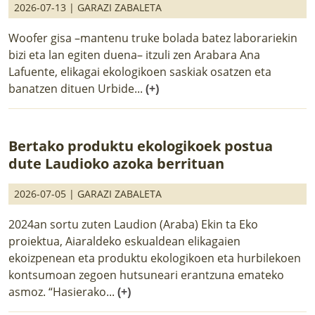
2026-07-13 |
GARAZI ZABALETA
Woofer gisa –mantenu truke bolada batez laborariekin
bizi eta lan egiten duena– itzuli zen Arabara Ana
Lafuente, elikagai ekologikoen saskiak osatzen eta
banatzen dituen Urbide...
(+)
Bertako produktu ekologikoek postua
dute Laudioko azoka berrituan
2026-07-05 |
GARAZI ZABALETA
2024an sortu zuten Laudion (Araba) Ekin ta Eko
proiektua, Aiaraldeko eskualdean elikagaien
ekoizpenean eta produktu ekologikoen eta hurbilekoen
kontsumoan zegoen hutsuneari erantzuna emateko
asmoz. “Hasierako...
(+)