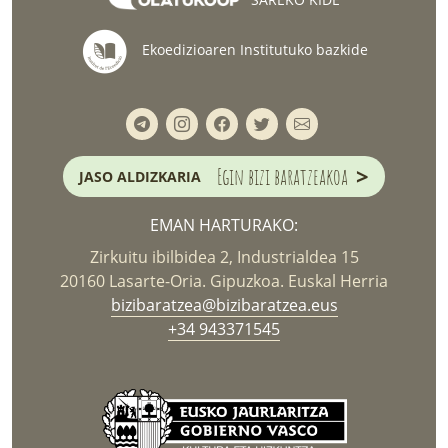
Ekoedizioaren Institutuko bazkide
>
Egin bizi baratzeakoa
JASO ALDIZKARIA
EMAN HARTURAKO:
Zirkuitu ibilbidea 2, Industrialdea 15
20160 Lasarte-Oria. Gipuzkoa. Euskal Herria
bizibaratzea@bizibaratzea.eus
+34 943371545