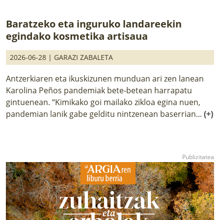
Baratzeko eta inguruko landareekin
egindako kosmetika artisaua
2026-06-28 |
GARAZI ZABALETA
Antzerkiaren eta ikuskizunen munduan ari zen lanean
Karolina Peños pandemiak bete-betean harrapatu
gintuenean. “Kimikako goi mailako zikloa egina nuen,
pandemian lanik gabe gelditu nintzenean baserrian...
(+)