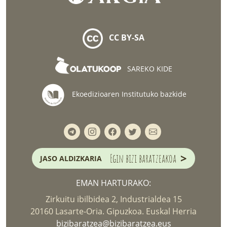
CC BY-SA
SAREKO KIDE
Ekoedizioaren Institutuko bazkide
>
Egin bizi baratzeakoa
JASO ALDIZKARIA
EMAN HARTURAKO:
Zirkuitu ibilbidea 2, Industrialdea 15
20160 Lasarte-Oria. Gipuzkoa. Euskal Herria
bizibaratzea@bizibaratzea.eus