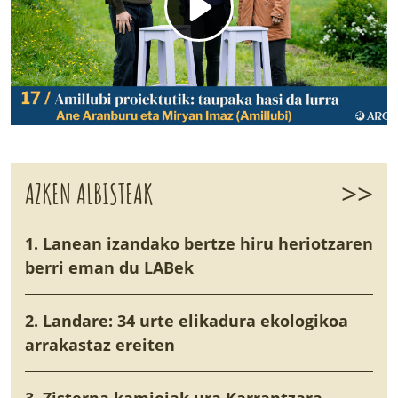
>>
AZKEN ALBISTEAK
1. Lanean izandako bertze hiru heriotzaren
berri eman du LABek
2. Landare: 34 urte elikadura ekologikoa
arrakastaz ereiten