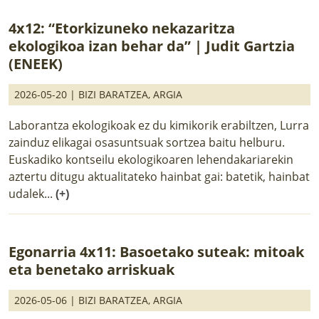
4x12: “Etorkizuneko nekazaritza
ekologikoa izan behar da” | Judit Gartzia
(ENEEK)
2026-05-20 |
BIZI BARATZEA
,
ARGIA
Laborantza ekologikoak ez du kimikorik erabiltzen, Lurra
zainduz elikagai osasuntsuak sortzea baitu helburu.
Euskadiko kontseilu ekologikoaren lehendakariarekin
aztertu ditugu aktualitateko hainbat gai: batetik, hainbat
udalek...
(+)
Egonarria 4x11: Basoetako suteak: mitoak
eta benetako arriskuak
2026-05-06 |
BIZI BARATZEA
,
ARGIA