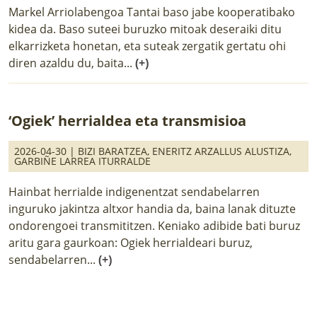
Markel Arriolabengoa Tantai baso jabe kooperatibako
kidea da. Baso suteei buruzko mitoak deseraiki ditu
elkarrizketa honetan, eta suteak zergatik gertatu ohi
diren azaldu du, baita...
(+)
‘Ogiek’ herrialdea eta transmisioa
2026-04-30 |
BIZI BARATZEA
,
ENERITZ ARZALLUS ALUSTIZA
,
GARBIÑE LARREA ITURRALDE
Hainbat herrialde indigenentzat sendabelarren
inguruko jakintza altxor handia da, baina lanak dituzte
ondorengoei transmititzen. Keniako adibide bati buruz
aritu gara gaurkoan: Ogiek herrialdeari buruz,
sendabelarren...
(+)