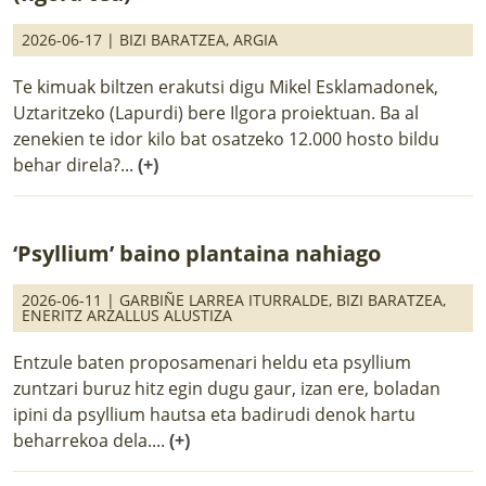
2026-06-17 |
BIZI BARATZEA
,
ARGIA
Te kimuak biltzen erakutsi digu Mikel Esklamadonek,
Uztaritzeko (Lapurdi) bere Ilgora proiektuan. Ba al
zenekien te idor kilo bat osatzeko 12.000 hosto bildu
behar direla?...
(+)
‘Psyllium’ baino plantaina nahiago
2026-06-11 |
GARBIÑE LARREA ITURRALDE
,
BIZI BARATZEA
,
ENERITZ ARZALLUS ALUSTIZA
Entzule baten proposamenari heldu eta psyllium
zuntzari buruz hitz egin dugu gaur, izan ere, boladan
ipini da psyllium hautsa eta badirudi denok hartu
beharrekoa dela....
(+)