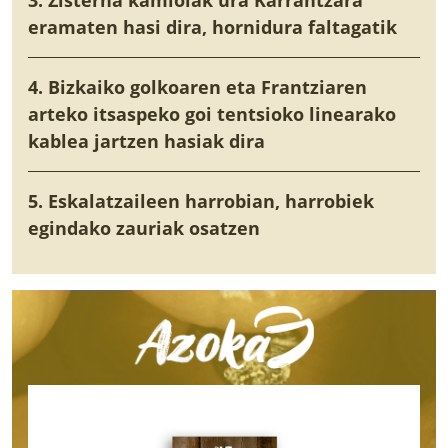
3. Zisterna kamioiak ura Karrantzara
eramaten hasi dira, hornidura faltagatik
4. Bizkaiko golkoaren eta Frantziaren
arteko itsaspeko goi tentsioko linearako
kablea jartzen hasiak dira
5. Eskalatzaileen harrobian, harrobiek
egindako zauriak osatzen