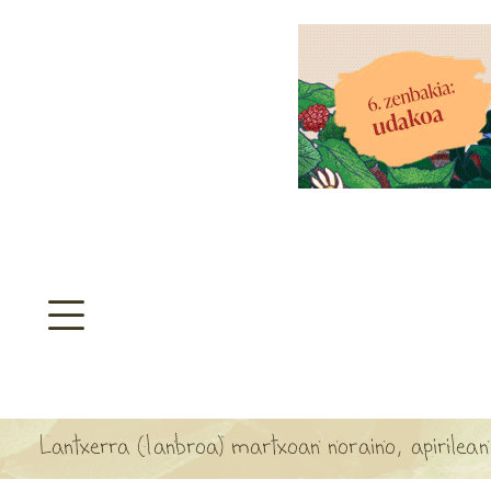
aratzeakoa
>
SULTATEGIA
TA ARBOLA APARTEN MAPA
Lantxerra (lanbroa) martxoan noraino, apirilean