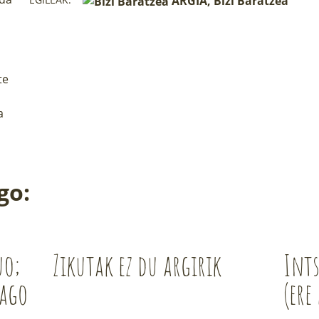
ARGIA, Bizi Baratzea
te
a
go:
uo;
Zikutak ez du argirik
Ints
iago
(ere 