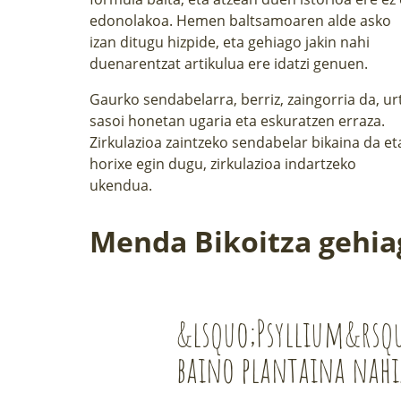
edonolakoa. Hemen baltsamoaren alde asko
izan ditugu hizpide, eta gehiago jakin nahi
duenarentzat
artikulua
ere idatzi genuen.
Gaurko sendabelarra, berriz,
zaingorria
da, ur
sasoi honetan ugaria eta eskuratzen erraza.
Zirkulazioa zaintzeko sendabelar bikaina da et
horixe egin dugu, zirkulazioa indartzeko
ukendua.
Menda Bikoitza gehia
&lsquo;Psyllium&rsq
baino plantaina nah