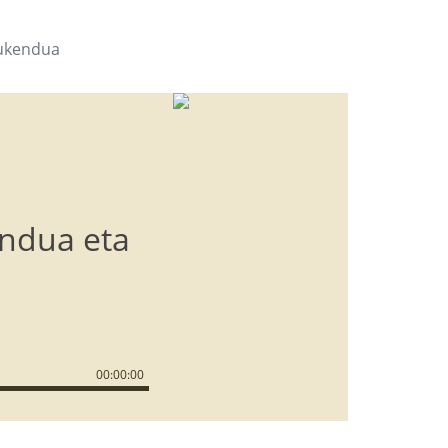
 ukendua
endua eta
00
:
00
:
00