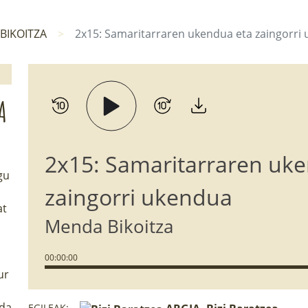
BIKOITZA
2x15: Samaritarraren ukendua eta zaingorri
A
2x15: Samaritarraren uk
gu
zaingorri ukendua
at
Menda Bikoitza
00
:
00
:
00
ur
 da
EGILEAK: