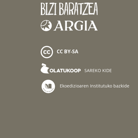
CC BY-SA
SAREKO KIDE
Ekoedizioaren Institutuko bazkide