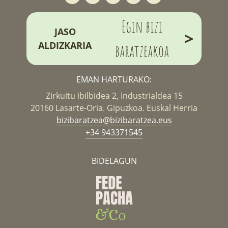
Egin bizi
JASO
>
ALDIZKARIA
baratzeakoa
EMAN HARTURAKO:
Zirkuitu ibilbidea 2, Industrialdea 15
20160 Lasarte-Oria. Gipuzkoa. Euskal Herria
bizibaratzea@bizibaratzea.eus
+34 943371545
BIDELAGUN