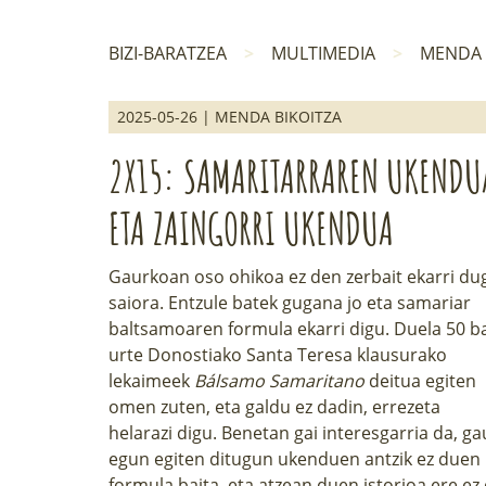
BIZI-BARATZEA
MULTIMEDIA
MENDA 
2025-05-26 | MENDA BIKOITZA
2X15: SAMARITARRAREN UKENDU
ETA ZAINGORRI UKENDUA
Gaurkoan oso ohikoa ez den zerbait ekarri du
saiora. Entzule batek gugana jo eta samariar
baltsamoaren formula ekarri digu. Duela 50 b
urte Donostiako Santa Teresa klausurako
lekaimeek
Bálsamo Samaritano
deitua egiten
omen zuten, eta galdu ez dadin, errezeta
helarazi digu. Benetan gai interesgarria da, ga
egun egiten ditugun ukenduen antzik ez duen
formula baita, eta atzean duen istorioa ere ez