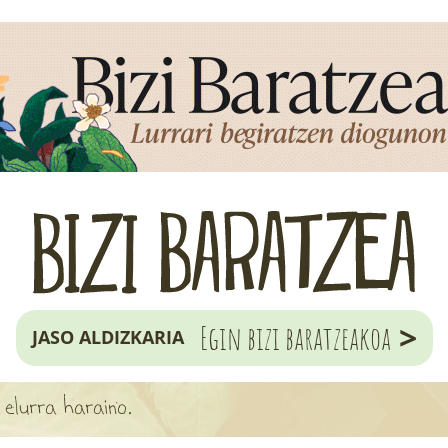
>
Egin bizi baratzeakoa
JASO ALDIZKARIA
 elurra haraino.