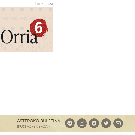
ASTEROKO BULETINA
IKUSI AZKENEKOA >>