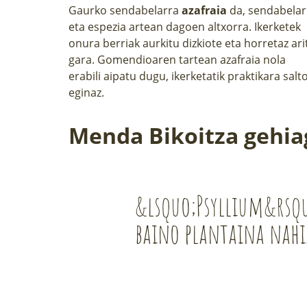
Gaurko sendabelarra
azafraia
da, sendabelar
eta espezia artean dagoen altxorra.
Ikerketek
onura berriak aurkitu dizkiote eta horretaz ari
gara. Gomendioaren tartean azafraia nola
erabili aipatu dugu, ikerketatik praktikara salt
eginaz.
Menda Bikoitza gehia
&lsquo;Psyllium&rsq
baino plantaina nah