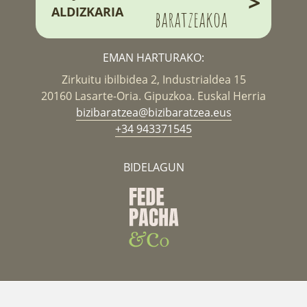
>
ALDIZKARIA
baratzeakoa
EMAN HARTURAKO:
Zirkuitu ibilbidea 2, Industrialdea 15
20160 Lasarte-Oria. Gipuzkoa. Euskal Herria
bizibaratzea@bizibaratzea.eus
+34 943371545
BIDELAGUN