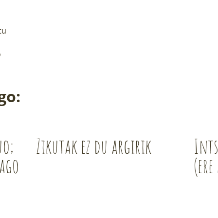
tu
o
go:
uo;
Zikutak ez du argirik
Ints
iago
(ere 