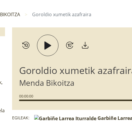
BIKOITZA
Goroldio xumetik azafraira
Goroldio xumetik azafrai
Menda Bikoitza
k,
00
:
00
:
00
la
EGILEAK:
Garbiñe Larrea