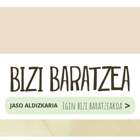
>
Egin bizi baratzeakoa
JASO ALDIZKARIA