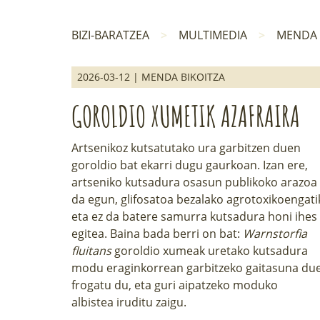
BIZI-BARATZEA
MULTIMEDIA
MENDA 
2026-03-12 | MENDA BIKOITZA
GOROLDIO XUMETIK AZAFRAIRA
Artsenikoz kutsatutako ura garbitzen duen
goroldio bat ekarri dugu gaurkoan. Izan ere,
artseniko kutsadura osasun publikoko arazoa
da egun, glifosatoa bezalako agrotoxikoengati
eta ez da batere samurra kutsadura honi ihes
egitea.
Baina bada berri on bat:
Warnstorfia
fluitans
goroldio xumeak uretako kutsadura
modu eraginkorrean garbitzeko gaitasuna due
frogatu du, eta guri aipatzeko moduko
albistea
iruditu zaigu.