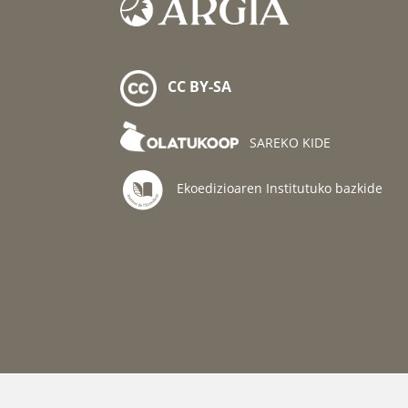
CC BY-SA
SAREKO KIDE
Ekoedizioaren Institutuko bazkide