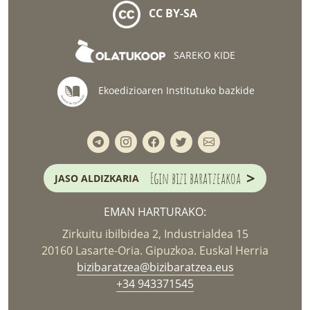
CC BY-SA
SAREKO KIDE
Ekoedizioaren Institutuko bazkide
>
Egin bizi baratzeakoa
JASO ALDIZKARIA
EMAN HARTURAKO:
Zirkuitu ibilbidea 2, Industrialdea 15
20160 Lasarte-Oria. Gipuzkoa. Euskal Herria
bizibaratzea@bizibaratzea.eus
+34 943371545