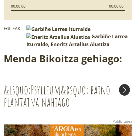
00
:
00
:
00
00
:
00
:
00
EGILEAK:
Garbiñe Larrea
Iturralde, Eneritz Arzallus Alustiza
Menda Bikoitza gehiago:
&lsquo;Psyllium&rsquo; baino
plantaina nahiago