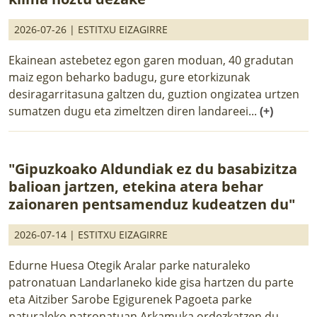
2026-07-26 |
ESTITXU EIZAGIRRE
Ekainean astebetez egon garen moduan, 40 gradutan
maiz egon beharko badugu, gure etorkizunak
desiragarritasuna galtzen du, guztion ongizatea urtzen
sumatzen dugu eta zimeltzen diren landareei...
(+)
"Gipuzkoako Aldundiak ez du basabizitza
balioan jartzen, etekina atera behar
zaionaren pentsamenduz kudeatzen du"
2026-07-14 |
ESTITXU EIZAGIRRE
Edurne Huesa Otegik Aralar parke naturaleko
patronatuan Landarlaneko kide gisa hartzen du parte
eta Aitziber Sarobe Egigurenek Pagoeta parke
naturaleko patronatuan Arkamuka ordezkatzen du.