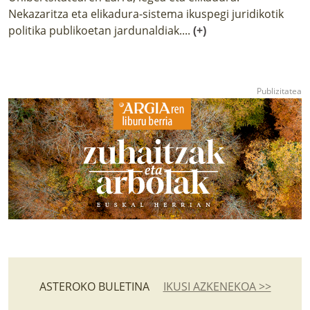
Nekazaritza eta elikadura-sistema ikuspegi juridikotik
politika publikoetan jardunaldiak....
(+)
ASTEROKO BULETINA
IKUSI AZKENEKOA >>