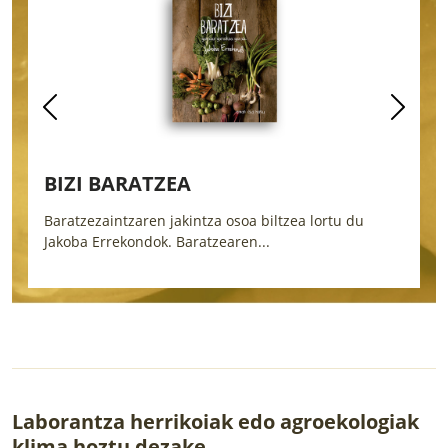
ETXEKO LANDAREAK
iltzea lortu du
Etxe barruko, balkoiko eta lorategiko 92 l
.
hobeto zaintzeko...
Laborantza herrikoiak edo agroekologiak
klima hoztu dezake