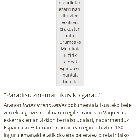
mendietan
ezarri nahi
dituzten
eolikoak
erakusten
ditu
Urumeako
Mendiak
Bizirik
taldeak
egin duen
muntaia
honek.
"Paradisu zineman ikusiko gara..."
Aranon
Vidas irrenovables
dokumentala ikusteko bete
zen eliza goizean. Filmaren egile
Francisco Vaquero
k
eskerrak eman zizkion bertako udalari, nabarmenduz
Espainiako Estatuan orain artean egin dituzten 180
inguru emanaldietatik dozena batera ez direla iritsiko