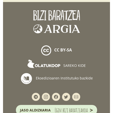
CC BY-SA
SAREKO KIDE
Ekoedizioaren Institutuko bazkide
>
Egin bizi baratzeakoa
JASO ALDIZKARIA