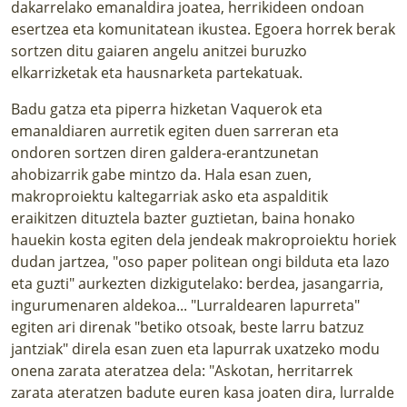
dakarrelako emanaldira joatea, herrikideen ondoan
esertzea eta komunitatean ikustea. Egoera horrek berak
sortzen ditu gaiaren angelu anitzei buruzko
elkarrizketak eta hausnarketa partekatuak.
Badu gatza eta piperra hizketan Vaquerok eta
emanaldiaren aurretik egiten duen sarreran eta
ondoren sortzen diren galdera-erantzunetan
ahobizarrik gabe mintzo da. Hala esan zuen,
makroproiektu kaltegarriak asko eta aspalditik
eraikitzen dituztela bazter guztietan, baina honako
hauekin kosta egiten dela jendeak makroproiektu horiek
dudan jartzea, "oso paper politean ongi bilduta eta lazo
eta guzti" aurkezten dizkigutelako: berdea, jasangarria,
ingurumenaren aldekoa... "Lurraldearen lapurreta"
egiten ari direnak "betiko otsoak, beste larru batzuz
jantziak" direla esan zuen eta lapurrak uxatzeko modu
onena zarata ateratzea dela: "Askotan, herritarrek
zarata ateratzen badute euren kasa joaten dira, lurralde