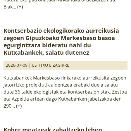
Biak...
(+)
Kontserbazio ekologikorako aurreikusia
zegoen Gipuzkoako Markesbaso basoa
egurgintzara bideratu nahi du
Kutxabankek, salatu dutenez
2026-07-09 |
ESTITXU EIZAGIRRE
Kutxabankek Markesbaso finkarako aurreikusita zegoen
jatorrizko proiektutik aldentzea erabaki duela salatu
dute 36 talde ekologistak eta kontserbazionistak. Zestoa
eta Azpeitia artean dago Kutxabanken jabetzakoa den
290...
(+)
Kobre meatzeak zabaltzeko lehen