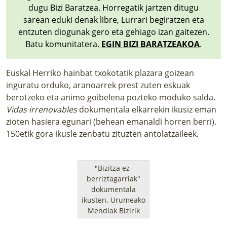
dugu Bizi Baratzea. Horregatik jartzen ditugu
sarean eduki denak libre, Lurrari begiratzen eta
entzuten diogunak gero eta gehiago izan gaitezen.
Batu komunitatera.
EGIN BIZI BARATZEAKOA
.
Euskal Herriko hainbat txokotatik plazara goizean
inguratu orduko, aranoarrek prest zuten eskuak
berotzeko eta animo goibelena pozteko moduko salda.
Vidas irrenovables
dokumentala elkarrekin ikusiz eman
zioten hasiera egunari (behean emanaldi horren berri).
150etik gora ikusle zenbatu zituzten antolatzaileek.
"Bizitza ez-
berriztagarriak"
dokumentala
ikusten.
Urumeako
Mendiak Bizirik