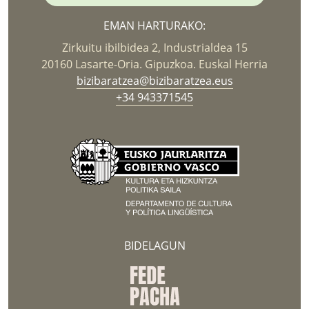
EMAN HARTURAKO:
Zirkuitu ibilbidea 2, Industrialdea 15
20160 Lasarte-Oria. Gipuzkoa. Euskal Herria
bizibaratzea@bizibaratzea.eus
+34 943371545
BIDELAGUN