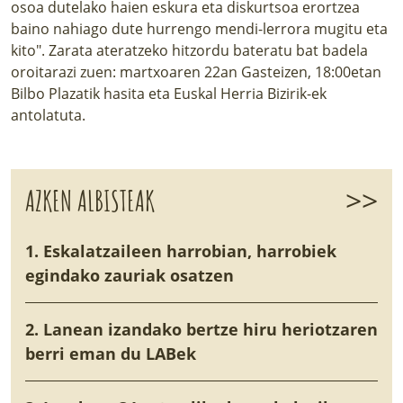
osoa dutelako haien eskura eta diskurtsoa erortzea
baino nahiago dute hurrengo mendi-lerrora mugitu eta
kito". Zarata ateratzeko hitzordu bateratu bat badela
oroitarazi zuen: martxoaren 22an Gasteizen, 18:00etan
Bilbo Plazatik hasita eta Euskal Herria Bizirik-ek
antolatuta.
>>
AZKEN ALBISTEAK
1. Eskalatzaileen harrobian, harrobiek
egindako zauriak osatzen
2. Lanean izandako bertze hiru heriotzaren
berri eman du LABek