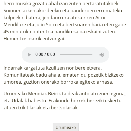
herri musika gozatu ahal izan zuten bertaratutakoek.
Soinuen azken akordeekin eta panderoen erremateko
kolpeekin batera, jendaurrera atera ziren Aitor
Mendiluze eta Julio Soto eta bertsoaren haria eten gabe
45 minutuko potentzia handiko saioa eskaini zuten.
Hementxe osorik entzungai:
Indarrak kargatuta itzuli zen nor bere etxera.
Komunitateak badu ahala, ematen du pozetik bizitzeko
umorea, guztion onerako borroka egiteko arnasa.
Urumeako Mendiak Bizirik taldeak antolatu zuen eguna,
eta Udalak babestu. Erakunde horrek bereziki eskertu
zituen trikitilariak eta bertsolariak.
Urumeako