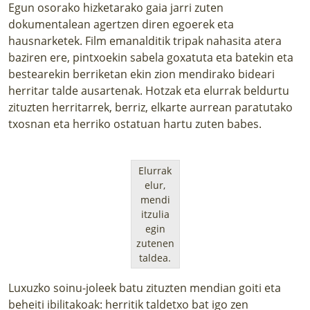
Egun osorako hizketarako gaia jarri zuten
dokumentalean agertzen diren egoerek eta
hausnarketek. Film emanalditik tripak nahasita atera
baziren ere, pintxoekin sabela goxatuta eta batekin eta
bestearekin berriketan ekin zion mendirako bideari
herritar talde ausartenak. Hotzak eta elurrak beldurtu
zituzten herritarrek, berriz, elkarte aurrean paratutako
txosnan eta herriko ostatuan hartu zuten babes.
Elurrak
elur,
mendi
itzulia
egin
zutenen
taldea.
Luxuzko soinu-joleek batu zituzten mendian goiti eta
beheiti ibilitakoak: herritik taldetxo bat igo zen