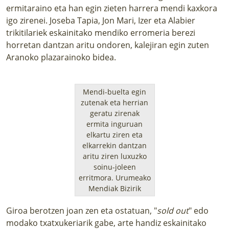
ermitaraino eta han egin zieten harrera mendi kaxkora
igo zirenei. Joseba Tapia, Jon Mari, Izer eta Alabier
trikitilariek eskainitako mendiko erromeria berezi
horretan dantzan aritu ondoren, kalejiran egin zuten
Aranoko plazarainoko bidea.
Mendi-buelta egin
zutenak eta herrian
geratu zirenak
ermita inguruan
elkartu ziren eta
elkarrekin dantzan
aritu ziren luxuzko
soinu-joleen
erritmora.
Urumeako
Mendiak Bizirik
Giroa berotzen joan zen eta ostatuan, "
sold out
" edo
modako txatxukeriarik gabe, arte handiz eskainitako