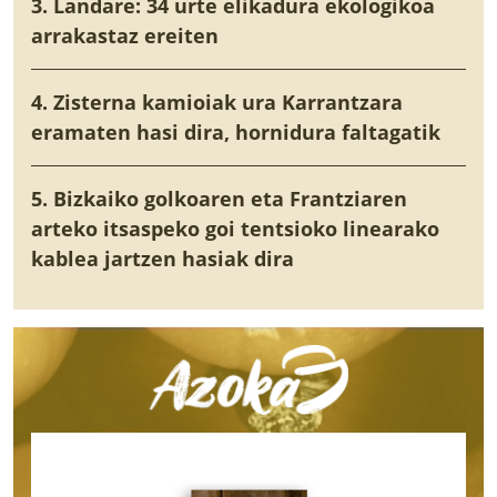
3. Landare: 34 urte elikadura ekologikoa
arrakastaz ereiten
4. Zisterna kamioiak ura Karrantzara
eramaten hasi dira, hornidura faltagatik
5. Bizkaiko golkoaren eta Frantziaren
arteko itsaspeko goi tentsioko linearako
kablea jartzen hasiak dira