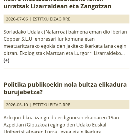
urratsak Lizarraldean eta Zangotzan
2026-07-06 |
ESTITXU EIZAGIRRE
Sorladako Udalak (Nafarroa) baimena eman dio Iberian
Copper S.L.U. enpresari lur komunaletan
meatzaritzarako egokia den jakiteko ikerketa lanak egin
ditzan. Ekologistak Martxan eta Lurgorri Lizarraldeko...
(+)
Politika publikoekin nola bultza elikadura
burujabetza?
2026-06-10 |
ESTITXU EIZAGIRRE
Arlo juridikoa izango du erdigunean ekainaren 19an
Azpeitian (Gipuzkoa) egingo den Udako Euskal
Unibertsitatearen Lurra, legea eta elikadura.