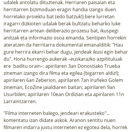
udalek antolatu dituztenak. Herriaren paisaian eta
herritarren bizimoduan eragin handia izango duen
horrelako proiektu bat (edo batzuk!) bere lurretan
iragarri dizkioten udalak berak bultzatu beharko luke
herritarren artean deliberazio prozesu bat, ikuspegi
anitzak eta informazio osoa emanda. Sentipen horrekin
ateratzen da herritarra dokumental emanalditik: "Hau
gure herrira ekarri behar dugu, jendeak ikusi egin behar
du". Hona hurrengo aukerak –euskarazko azpitituluak
ere baditu orain–: apirilaren 3an Donostiako Trueba
zineman izango dira filma eta egilea (bigarren aldiz!);
apirilaren 6an Zeberion, apirilaren 7an Iruñeko Golem
zineman,
EcoZine
jaialdiaren baitan; apirilaren 9an
Usurbilen; apirilaren 10ean Ordizian eta apirilaren 11n
Larraintzarren.
"Filma interneten balego, jendeari erakusteko"...
komentatu izan didate askok. Aranon sentitu nuen
filmaren indarra justu interneten ez egotea dela, horrek