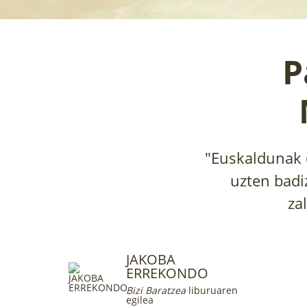
P
"Euskaldunak 
uzten badi
za
JAKOBA
ERREKONDO
Bizi Baratzea
liburuaren
egilea