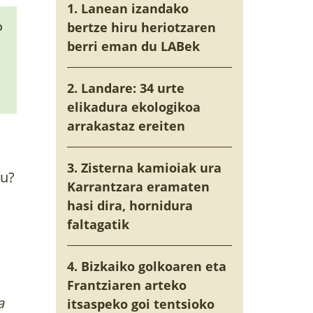
1. Lanean izandako
o
bertze hiru heriotzaren
berri eman du LABek
2. Landare: 34 urte
elikadura ekologikoa
arrakastaz ereiten
3. Zisterna kamioiak ura
gu?
Karrantzara eramaten
hasi dira, hornidura
faltagatik
4. Bizkaiko golkoaren eta
Frantziaren arteko
a
itsaspeko goi tentsioko