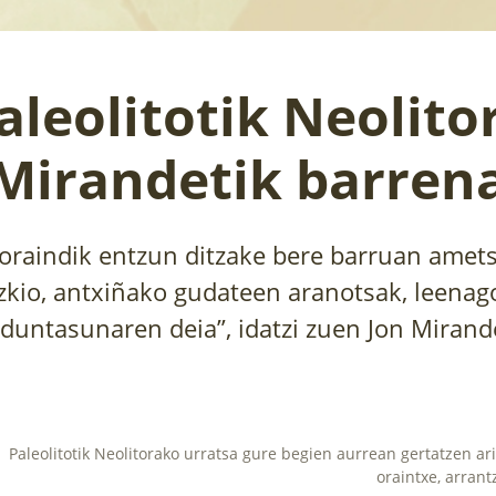
aleolitotik Neolito
Mirandetik barren
oraindik entzun ditzake bere barruan amets
zkio, antxiñako gudateen aranotsak, leenag
lduntasunaren deia”, idatzi zuen Jon Mirand
Paleolitotik Neolitorako urratsa gure begien aurrean gertatzen ari
oraintxe, arrant