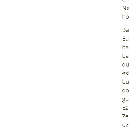
Ne
ho
Ba
Eu
ba
ba
du
es
bu
do
gu
Ez
Ze
uz