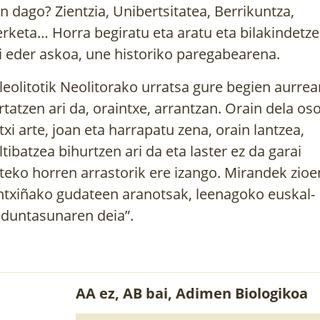
n dago? Zientzia, Unibertsitatea, Berrikuntza,
erketa… Horra begiratu eta aratu eta bilakindetz
i eder askoa, une historiko paregabearena.
leolitotik Neolitorako urratsa gure begien aurrea
rtatzen ari da, oraintxe, arrantzan. Orain dela os
txi arte, joan eta harrapatu zena, orain lantzea,
ltibatzea bihurtzen ari da eta laster ez da garai
teko horren arrastorik ere izango. Mirandek zioe
ntxiñako gudateen aranotsak, leenagoko euskal-
lduntasunaren deia”.
AA ez, AB bai, Adimen Biologikoa