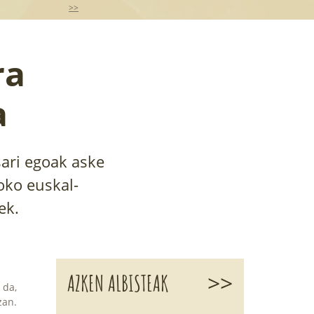
>>
ra
a
ari egoak aske
oko euskal-
ek.
>>
AZKEN ALBISTEAK
 da,
zan.