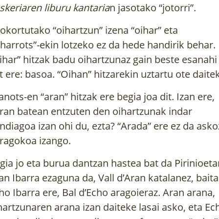
skeriaren liburu kantaria
n jasotako “jotorri”.
okortutako “oihartzun” izena “oihar” eta
iharrots”-ekin lotzeko ez da hede handirik behar.
ihar” hitzak badu oihartzunaz gain beste esanahi
t ere: basoa. “Oihan” hitzarekin uztartu ote daite
anots-en “aran” hitzak ere begia joa dit. Izan ere,
ran batean entzuten den oihartzunak indar
ndiagoa izan ohi du, ezta? “Arada” ere ez da asko
ragokoa izango.
gia jo eta burua dantzan hastea bat da Pirinioeta
an Ibarra ezaguna da, Vall d’Aran katalanez, baita
ho Ibarra ere, Bal d’Echo aragoieraz. Aran arana,
hartzunaren arana izan daiteke lasai asko, eta Ec