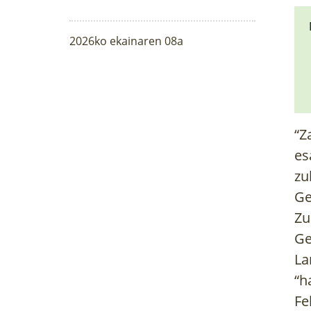
2026ko ekainaren 08a
“Z
es
zu
Ge
Zu
Ge
La
“h
Fe