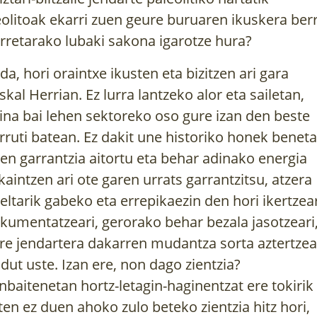
olitoak ekarri zuen geure buruaren ikuskera berr
rretarako lubaki sakona igarotze hura?
da, hori oraintxe ikusten eta bizitzen ari gara
skal Herrian. Ez lurra lantzeko alor eta sailetan,
ina bai lehen sektoreko oso gure izan den beste
rruti batean. Ez dakit une historiko honek benet
en garrantzia aitortu eta behar adinako energia
kaintzen ari ote garen urrats garrantzitsu, atzera
eltarik gabeko eta errepikaezin den hori ikertzear
kumentatzeari, gerorako behar bezala jasotzeari
re jendartera dakarren mudantza sorta aztertzear
 dut uste. Izan ere, non dago zientzia?
nbaitenetan hortz-letagin-haginentzat ere tokirik
ten ez duen ahoko zulo beteko zientzia hitz hori,