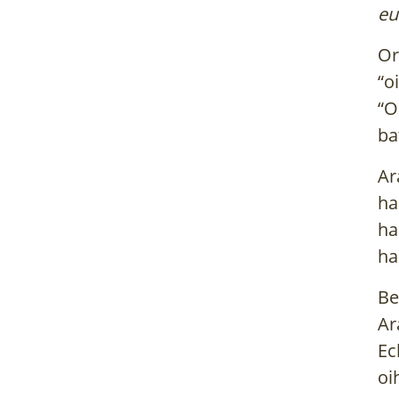
eu
Or
“o
“O
ba
Ar
ha
ha
ha
Be
Ar
Ec
oi