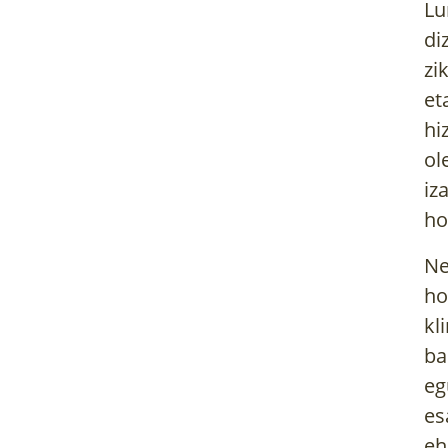
Lu
di
zi
et
hi
ol
iz
ho
Ne
ho
kl
ba
eg
es
eh