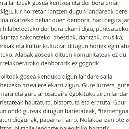
rra lantzeak gosea kentzea eta denbora eman
zkigu, lur horretan lantzen dugun landareak bere
kloa osatzeko behar duen denbora, hari begira jar
a hilabeteetako denbora ekarri digu, pentsatzeko
zkuntza sakontzeko, abestiak, dantzak, musika,
erkiak eta kultur kultutzat ditugun horiek egin ah
ateko. Alabak goseak dituen komunitateak ez du
rrelakoetarako denborarik ez gogorik.
olitoak gosea kenduko digun landare saila
betzeko artea ere ekarri zigun. Gure lurrera, gur
imara eta gure ahosabaira egokituko ziren landar
rietateak hautatuta, bistortuta eta eratuta. Gaur
un ondo gureak ditugun barietateak, “hemengoa
aten diegunak, paparra harro. Nolakoa izan ote 
iztari-biltzaile jendarte paleolitiko hartatik