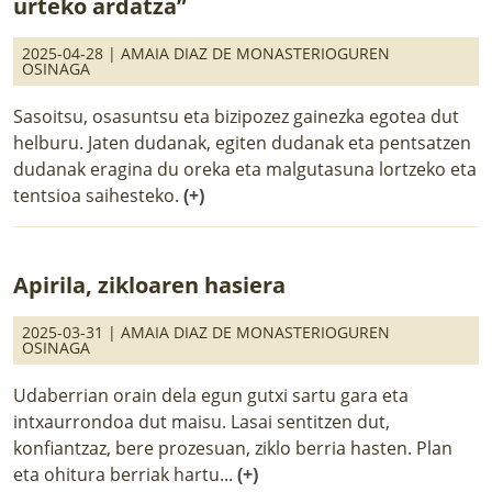
urteko ardatza”
2025-04-28 |
AMAIA DIAZ DE MONASTERIOGUREN
OSINAGA
Sasoitsu, osasuntsu eta bizipozez gainezka egotea dut
helburu. Jaten dudanak, egiten dudanak eta pentsatzen
dudanak eragina du oreka eta malgutasuna lortzeko eta
tentsioa saihesteko.
(+)
Apirila, zikloaren hasiera
2025-03-31 |
AMAIA DIAZ DE MONASTERIOGUREN
OSINAGA
Udaberrian orain dela egun gutxi sartu gara eta
intxaurrondoa dut maisu. Lasai sentitzen dut,
konfiantzaz, bere prozesuan, ziklo berria hasten. Plan
eta ohitura berriak hartu...
(+)