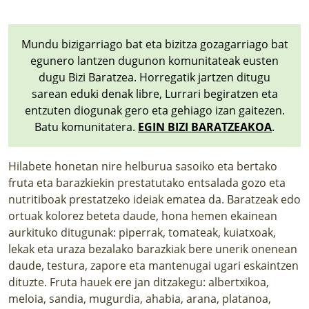
Mundu bizigarriago bat eta bizitza gozagarriago bat
egunero lantzen dugunon komunitateak eusten
dugu Bizi Baratzea. Horregatik jartzen ditugu
sarean eduki denak libre, Lurrari begiratzen eta
entzuten diogunak gero eta gehiago izan gaitezen.
Batu komunitatera.
EGIN BIZI BARATZEAKOA
.
Hilabete honetan nire helburua sasoiko eta bertako
fruta eta barazkiekin prestatutako entsalada gozo eta
nutritiboak prestatzeko ideiak ematea da. Baratzeak edo
ortuak kolorez beteta daude, hona hemen ekainean
aurkituko ditugunak: piperrak, tomateak, kuiatxoak,
lekak eta uraza bezalako barazkiak bere unerik onenean
daude, testura, zapore eta mantenugai ugari eskaintzen
dituzte. Fruta hauek ere jan ditzakegu: albertxikoa,
meloia, sandia, mugurdia, ahabia, arana, platanoa,