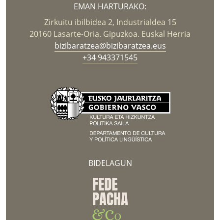
EMAN HARTURAKO:
Zirkuitu ibilbidea 2, Industrialdea 15
20160 Lasarte-Oria. Gipuzkoa. Euskal Herria
bizibaratzea@bizibaratzea.eus
+34 943371545
BIDELAGUN