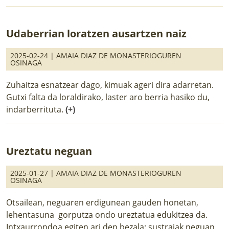
Udaberrian loratzen ausartzen naiz
2025-02-24 |
AMAIA DIAZ DE MONASTERIOGUREN
OSINAGA
Zuhaitza esnatzear dago, kimuak ageri dira adarretan.
Gutxi falta da loraldirako, laster aro berria hasiko du,
indarberrituta.
(+)
Ureztatu neguan
2025-01-27 |
AMAIA DIAZ DE MONASTERIOGUREN
OSINAGA
Otsailean, neguaren erdigunean gauden honetan,
lehentasuna gorputza ondo ureztatua edukitzea da.
Intxaurrondoa egiten ari den bezala: sustraiak neguan