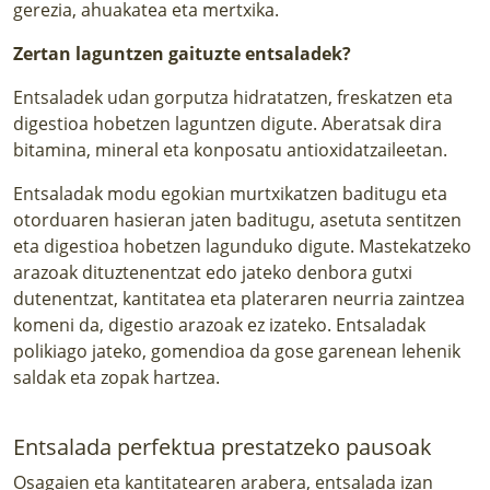
gerezia, ahuakatea eta mertxika.
Zertan laguntzen gaituzte entsaladek?
Entsaladek udan gorputza hidratatzen, freskatzen eta
digestioa hobetzen laguntzen digute. Aberatsak dira
bitamina, mineral eta konposatu antioxidatzaileetan.
Entsaladak modu egokian murtxikatzen baditugu eta
otorduaren hasieran jaten baditugu, asetuta sentitzen
eta digestioa hobetzen lagunduko digute. Mastekatzeko
arazoak dituztenentzat edo jateko denbora gutxi
dutenentzat, kantitatea eta plateraren neurria zaintzea
komeni da, digestio arazoak ez izateko. Entsaladak
polikiago jateko, gomendioa da gose garenean lehenik
saldak eta zopak hartzea.
Entsalada perfektua prestatzeko pausoak
Osagaien eta kantitatearen arabera, entsalada izan