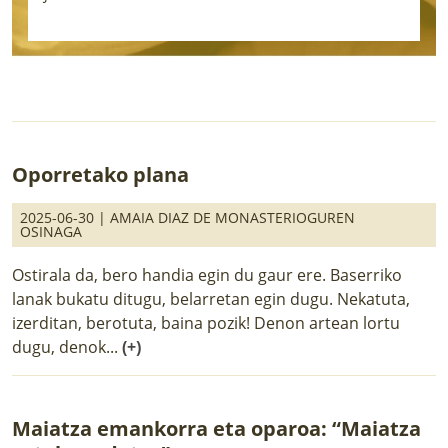
Oporretako plana
2025-06-30 |
AMAIA DIAZ DE MONASTERIOGUREN
OSINAGA
Ostirala da, bero handia egin du gaur ere. Baserriko
lanak bukatu ditugu, belarretan egin dugu. Nekatuta,
izerditan, berotuta, baina pozik! Denon artean lortu
dugu, denok...
(+)
Maiatza emankorra eta oparoa: “Maiatza