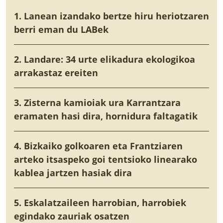
1. Lanean izandako bertze hiru heriotzaren
berri eman du LABek
2. Landare: 34 urte elikadura ekologikoa
arrakastaz ereiten
3. Zisterna kamioiak ura Karrantzara
eramaten hasi dira, hornidura faltagatik
4. Bizkaiko golkoaren eta Frantziaren
arteko itsaspeko goi tentsioko linearako
kablea jartzen hasiak dira
5. Eskalatzaileen harrobian, harrobiek
egindako zauriak osatzen