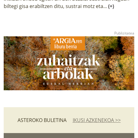
biltegi gisa erabiltzen ditu, sustrai motz eta...
(+)
ASTEROKO BULETINA
IKUSI AZKENEKOA >>