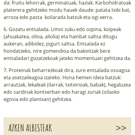
da: fruitu lehorrak, germinatuak, haziak. Karbohidratoak
platerera gehitzeko modu hauek daude: patata txiki bat,
arroza edo pasta koilarada batzuk eta ogi xerra.
6. Gozatu entsalada. Limoi zuku edo ozpina, koipeak
(ahuakatea, olioa, aliolia) eta hainbat saltsa ditugu
aukeran, adibidez, jogurt saltsa. Entsalada ez
hondatzeko, nire gomendioa da bakoitzak bere
entsaladari gozatzekoak jateko momentuan gehitzea da.
7. Proteinak beharrezkoak dira, zure entsalada osoagoa
eta asetzaileagoa izateko. Hona hemen ideia batzuk:
arrautzak, lekaleak (ilarrak, txitxirioak, babak), hegaluzea
edo sardinak kontserban edo haragi zuriak (oilasko
egosia edo plantxan) gehitzea.
>>
AZKEN ALBISTEAK