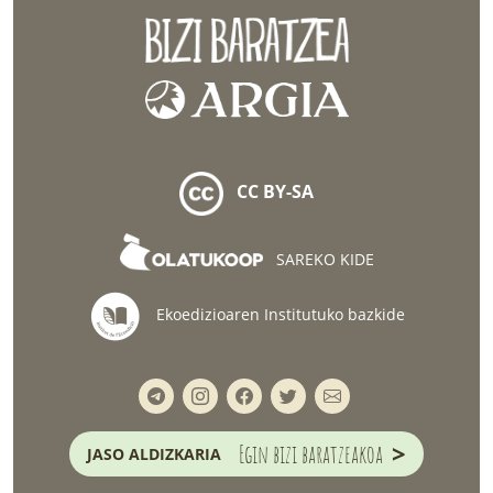
CC BY-SA
SAREKO KIDE
Ekoedizioaren Institutuko bazkide
>
Egin bizi baratzeakoa
JASO ALDIZKARIA