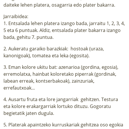
daiteke lehen platera, osagarria edo plater bakarra.
Jarraibidea:
1. Entsalada lehen platera izango bada, jarraitu 1, 2, 3, 4,
5 eta 6 puntuak. Aldiz, entsalada plater bakarra izango
bada, gehitu 7. puntua.
2. Aukeratu garaiko barazkiak: hostoak (uraza,
kanonigoak), tomatea eta leka (egosita).
3. Eman kolore ukitu bat: azenarioa (gordina, egosia),
erremolatxa, hainbat koloretako piperrak (gordinak,
labean erreak, kontserbakoak), zainzuriak,
errefautxoak...
4. Ausartu fruta eta lore jangarriak gehitzen. Testura
eta kolore erakargarriak lortuko dituzu. Gogoratu
begietatik jaten dugula.
5. Platerak apaintzeko kurruskariak gehitzea oso egokia