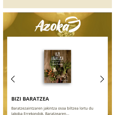
BIZI BARATZEA
B
Baratzezaintzaren jakintza osoa biltzea lortu du
O
Jakoba Errekondok. Baratzearen...
b