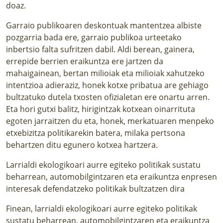
doaz.
Garraio publikoaren deskontuak mantentzea albiste
pozgarria bada ere, garraio publikoa urteetako
inbertsio falta sufritzen dabil. Aldi berean, gainera,
errepide berrien eraikuntza ere jartzen da
mahaigainean, bertan milioiak eta milioiak xahutzeko
intentzioa adieraziz, honek kotxe pribatua are gehiago
bultzatuko dutela txosten ofizialetan ere onartu arren.
Eta hori gutxi balitz, hirigintzak kotxean oinarrituta
egoten jarraitzen du eta, honek, merkatuaren menpeko
etxebizitza politikarekin batera, milaka pertsona
behartzen ditu egunero kotxea hartzera.
Larrialdi ekologikoari aurre egiteko politikak sustatu
beharrean, automobilgintzaren eta eraikuntza enpresen
interesak defendatzeko politikak bultzatzen dira
Finean, larrialdi ekologikoari aurre egiteko politikak
sustatu beharrean, automobilgintzaren eta eraikuntza