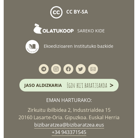
CC BY-SA
SAREKO KIDE
Ekoedizioaren Institutuko bazkide
>
Egin bizi baratzeakoa
JASO ALDIZKARIA
EMAN HARTURAKO:
Zirkuitu ibilbidea 2, Industrialdea 15
20160 Lasarte-Oria. Gipuzkoa. Euskal Herria
bizibaratzea@bizibaratzea.eus
+34 943371545