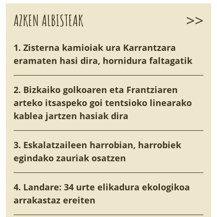
>>
AZKEN ALBISTEAK
1. Zisterna kamioiak ura Karrantzara
eramaten hasi dira, hornidura faltagatik
2. Bizkaiko golkoaren eta Frantziaren
arteko itsaspeko goi tentsioko linearako
kablea jartzen hasiak dira
3. Eskalatzaileen harrobian, harrobiek
egindako zauriak osatzen
4. Landare: 34 urte elikadura ekologikoa
arrakastaz ereiten