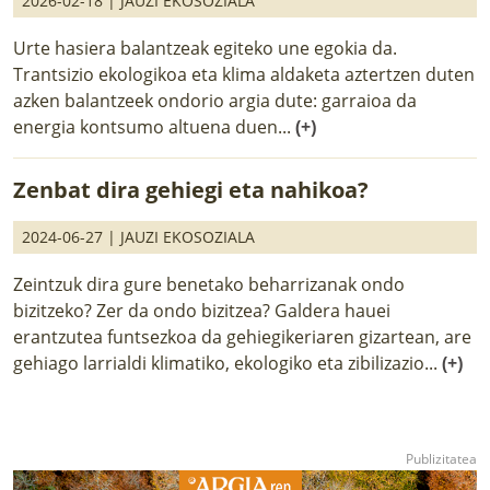
2026-02-18 |
JAUZI EKOSOZIALA
Urte hasiera balantzeak egiteko une egokia da.
Trantsizio ekologikoa eta klima aldaketa aztertzen duten
azken balantzeek ondorio argia dute: garraioa da
energia kontsumo altuena duen...
(+)
Zenbat dira gehiegi eta nahikoa?
2024-06-27 |
JAUZI EKOSOZIALA
Zeintzuk dira gure benetako beharrizanak ondo
bizitzeko? Zer da ondo bizitzea? Galdera hauei
erantzutea funtsezkoa da gehiegikeriaren gizartean, are
gehiago larrialdi klimatiko, ekologiko eta zibilizazio...
(+)