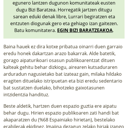
egunero lantzen dugunon komunitateak eusten
dugu Bizi Baratzea. Horregatik jartzen ditugu
sarean eduki denak libre, Lurrari begiratzen eta
entzuten diogunak gero eta gehiago izan gaitezen.
Batu komunitatera.
EGIN BIZI BARATZEAKOA
.
Baina hauek ez dira kotxe pribatua oinarri duen garraio
eredu honek dakartzan arazo bakarrak. Alde batetik,
gorago aipaturikoari osasun publikoarentzat dituen
kalteak gehitu behar dizkiogu, airearen kutsaduraren
arduradun nagusietako bat izateaz gain, milaka hildako
eragiten dituelako istripuetan eta bizi eredu sedentario
bat sustatzen duelako, bihotzeko gaixotasunen
intzidentzia handituz.
Beste aldetik, hartzen duen espazio guztia ere aipatu
behar dugu. Hirien espazio publikoaren zati handi bat
akaparatzen du (%68 Espainiako hirietan), bestelako
erabilerak ekidinez. Imajina dezagun zelako hiriak izango