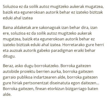
Soluzioa ez da soilik autoz mugitzeko aukerak mugatzea,
baizik eta egunerokoan autorik behar ez izateko bizitzak
eduki ahal izatea
Baina aldaketak are sakonagoak izan behar dira, izan
ere, soluzioa ez da soilik autoz mugitzeko aukerak
mugatzea, baizik eta egunerokoan autorik behar ez
izateko bizitzak eduki ahal izatea. Horretarako gure herri
eta auzoak autorik gabeko paradigman eraiki behar
ditugu.
Beraz, asko dugu borrokatzeko. Borroka gaitezen
autobide proiektu berrien aurka, borroka gaitezen
garraio publikoa indartzearen alde, borroka gaitezen
gure hiriak pertsonentzat diseinatuta egon daitezen…
Borroka gaitezen, finean etorkizun bizigarriago baten
alde.