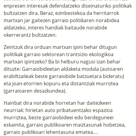
enpresen interesak defendatzeko diseinaturiko politikak
bultzatzen dira. Beraz, ezinbestekoa da herritarrok
martxan jar gaitezen garraio politikaren norabidea
aldatzeko, interes handiak baitaude norabide
okerrerantz bultzatzen.
Zeintzuk dira orduan martxan ipini behar ditugun
politikak garraio sektorean trantsizio ekologikoa
martxan ipintzeko? Ba bi helburu nagusi izan behar
dituzte: Garraiobideetan aldaketa modala (autoaren
erabiltzaileak beste garraiobide batzuetara bideratu)
eta joan-etorrien kopuru eta distantziak murriztea
(garraioaren desazkundea).
Hainbat dira norabide horretan har daitezkeen
neurriak: hirietan auto pribatuentzako espazioa
murriztea, beste garraiobideei edo berdeguneei
eskainita, garraio publikoaren maiztasunak hobetzea,
garraio publikoari lehentasuna ematea….