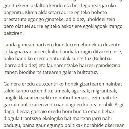
genituzkeen asfaltoa kendu eta berdeguneak jarriko
bagenitu. Klima aldaketari aurre egiteko hobeto
prestatuta egongo ginateke, adibidez, uholdeei zein
bero olatuei aurre egiteko askoz ere egokiagoak izango
baitziren.
Landa gunean hartzen duen lurren ehunekoa dezente
txikiagoa izan arren, kalte handiak eragin ditzakete ere,
balio handiko eremu naturalak suntsituz (Bolintxu
ibarra adibidez) eta faunarentzako harresi gaindiezina
izanez, biodibertsitatearen galera bultzatuz.
Gainera eredu autozentriko honek gizartearen hainbat
talde kanpo uzten ditu: umeak, agureak, migranteak,
langile klasearen sektore pobretuenak… ezin baitute
garraio politikaren zentroan dagoen kotxea erabili. Argi
dago, beraz, garraio eredu honi buelta eman behar
diogula trantsizio ekologiko bat martxan jarri nahi
badugu, baina gaur egungo politikak norabide okerrean