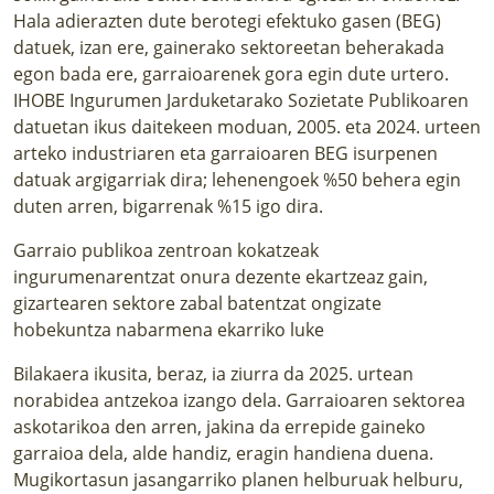
Hala adierazten dute berotegi efektuko gasen (BEG)
datuek, izan ere, gainerako sektoreetan beherakada
egon bada ere, garraioarenek gora egin dute urtero.
IHOBE Ingurumen Jarduketarako Sozietate Publikoaren
datuetan ikus daitekeen moduan, 2005. eta 2024. urteen
arteko industriaren eta garraioaren BEG isurpenen
datuak argigarriak dira; lehenengoek %50 behera egin
duten arren, bigarrenak %15 igo dira.
Garraio publikoa zentroan kokatzeak
ingurumenarentzat onura dezente ekartzeaz gain,
gizartearen sektore zabal batentzat ongizate
hobekuntza nabarmena ekarriko luke
Bilakaera ikusita, beraz, ia ziurra da 2025. urtean
norabidea antzekoa izango dela. Garraioaren sektorea
askotarikoa den arren, jakina da errepide gaineko
garraioa dela, alde handiz, eragin handiena duena.
Mugikortasun jasangarriko planen helburuak helburu,