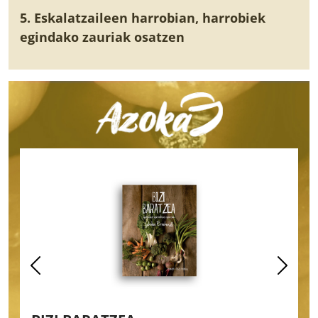
5. Eskalatzaileen harrobian, harrobiek
egindako zauriak osatzen