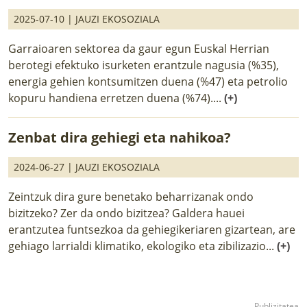
2025-07-10 |
JAUZI EKOSOZIALA
Garraioaren sektorea da gaur egun Euskal Herrian
berotegi efektuko isurketen erantzule nagusia (%35),
energia gehien kontsumitzen duena (%47) eta petrolio
kopuru handiena erretzen duena (%74)....
(+)
Zenbat dira gehiegi eta nahikoa?
2024-06-27 |
JAUZI EKOSOZIALA
Zeintzuk dira gure benetako beharrizanak ondo
bizitzeko? Zer da ondo bizitzea? Galdera hauei
erantzutea funtsezkoa da gehiegikeriaren gizartean, are
gehiago larrialdi klimatiko, ekologiko eta zibilizazio...
(+)