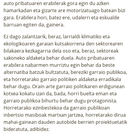
auto pribatuaren erabilerak gora egin du azken
hamarkadan eta gizarte are motorizatuago batean bizi
gara. Erabilera hori, batez ere, udalerri eta eskualde
barruan egiten da, gainera.
Ez dago zalantzarik, beraz, larrialdi klimatiko eta
ekologikoaren garaian kutsakorrena den sektorearen
bilakaera kezkagarria dela oso eta, beraz, sektoreak
sakoneko aldaketa behar duela. Auto pribatuaren
erabilera nabarmen murriztu egin behar da beste
alternatiba batzuk bultzatuta, bereziki garraio publikoa,
eta horretarako garraio politiken aldaketa erradikala
behar dugu. Orain arte garraio politikaren erdigunean
kotxea kokatu izan da, bada, horri buelta eman eta
garraio publikoa bihurtu behar dugu protagonista.
Horretarako ezinbestekoa da garraio publikoan
inbertsio masiboak martxan jartzea, horretarako dirua
mahai-gainean dauden autobide berrien proiektuetatik
bideratuta, adibidez.