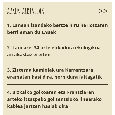
>>
AZKEN ALBISTEAK
1. Lanean izandako bertze hiru heriotzaren
berri eman du LABek
2. Landare: 34 urte elikadura ekologikoa
arrakastaz ereiten
3. Zisterna kamioiak ura Karrantzara
eramaten hasi dira, hornidura faltagatik
4. Bizkaiko golkoaren eta Frantziaren
arteko itsaspeko goi tentsioko linearako
kablea jartzen hasiak dira