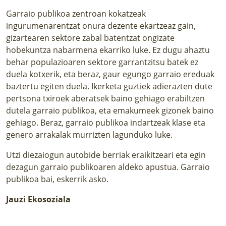
Garraio publikoa zentroan kokatzeak
ingurumenarentzat onura dezente ekartzeaz gain,
gizartearen sektore zabal batentzat ongizate
hobekuntza nabarmena ekarriko luke. Ez dugu ahaztu
behar populazioaren sektore garrantzitsu batek ez
duela kotxerik, eta beraz, gaur egungo garraio ereduak
baztertu egiten duela. Ikerketa guztiek adierazten dute
pertsona txiroek aberatsek baino gehiago erabiltzen
dutela garraio publikoa, eta emakumeek gizonek baino
gehiago. Beraz, garraio publikoa indartzeak klase eta
genero arrakalak murrizten lagunduko luke.
Utzi diezaiogun autobide berriak eraikitzeari eta egin
dezagun garraio publikoaren aldeko apustua. Garraio
publikoa bai, eskerrik asko.
Jauzi Ekosoziala