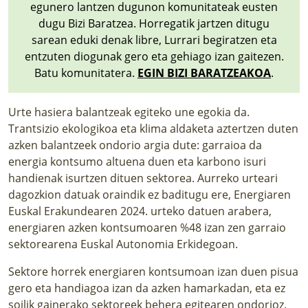
egunero lantzen dugunon komunitateak eusten
LURRAREN AGENDA
dugu Bizi Baratzea. Horregatik jartzen ditugu
sarean eduki denak libre, Lurrari begiratzen eta
AZOKA
entzuten diogunak gero eta gehiago izan gaitezen.
Batu komunitatera.
EGIN BIZI BARATZEAKOA
.
Urte hasiera balantzeak egiteko une egokia da.
Trantsizio ekologikoa eta klima aldaketa aztertzen duten
azken balantzeek ondorio argia dute: garraioa da
energia kontsumo altuena duen eta karbono isuri
handienak isurtzen dituen sektorea. Aurreko urteari
dagozkion datuak oraindik ez baditugu ere, Energiaren
Euskal Erakundearen 2024. urteko datuen arabera,
energiaren azken kontsumoaren %48 izan zen garraio
sektorearena Euskal Autonomia Erkidegoan.
Sektore horrek energiaren kontsumoan izan duen pisua
gero eta handiagoa izan da azken hamarkadan, eta ez
soilik gainerako sektoreek behera egitearen ondorioz.