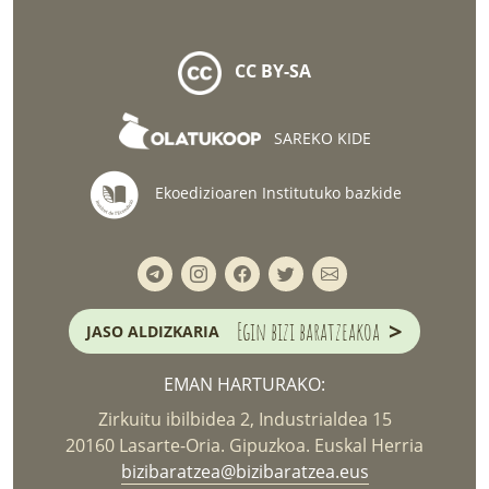
CC BY-SA
SAREKO KIDE
Ekoedizioaren Institutuko bazkide
>
Egin bizi baratzeakoa
JASO ALDIZKARIA
EMAN HARTURAKO:
Zirkuitu ibilbidea 2, Industrialdea 15
20160 Lasarte-Oria. Gipuzkoa. Euskal Herria
bizibaratzea@bizibaratzea.eus