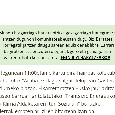
Mundu bizigarriago bat eta bizitza gozagarriago bat eguner
lantzen dugunon komunitateak eusten dugu Bizi Baratzea.
Horregatik jartzen ditugu sarean eduki denak libre, Lurrari
begiratzen eta entzuten diogunak gero eta gehiago izan
gaitezen. Batu komunitatera.
EGIN BIZI BARATZEAKOA
.
tegunean 11:00etan elkartu dira hainbat kolekti
a herritar "Araba ez dago salgai" lelopean Gastei
tiumeko plazan. Elkarretaratzea Eusko Jaurlaritz
seo barruan antolatutako "Trantsizio Energetik
a Klima Aldaketaren Itun Sozialari" buruzko
ilerrak ematen ari ziren bitartean izan da.