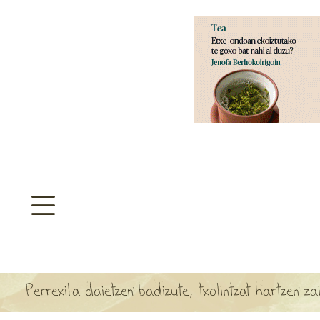
aratzeakoa
>
SULTATEGIA
TA ARBOLA APARTEN MAPA
Perrexila daietzen badizute, txolintzat hartzen zai