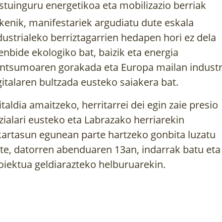
stuinguru energetikoa eta mobilizazio berriak
kenik, manifestariek argudiatu dute eskala
dustrialeko berriztagarrien hedapen hori ez dela
tenbide ekologiko bat, baizik eta energia
ntsumoaren gorakada eta Europa mailan industr
gitalaren bultzada eusteko saiakera bat.
italdia amaitzeko, herritarrei dei egin zaie presio
zialari eusteko eta Labrazako herriarekin
kartasun egunean parte hartzeko gonbita luzatu
te, datorren abenduaren 13an, indarrak batu eta
oiektua geldiarazteko helburuarekin.