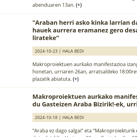
abenduaren 13an.
(+)
"Araban herri asko kinka larrian 
hauek aurrera eramanez gero des
lirateke”
2024-10-23 |
HALA BEDI
Makroproiektuen aurkako manifestazioa izan
honetan, urriaren 26an, arratsaldeko 18:00re
plazatik abiatuta.
(+)
Makroproiektuen aurkako manifes
du Gasteizen Araba Bizirik!-ek, ur
2024-10-18 |
HALA BEDI
“Araba ez dago salgai” eta “Makroproiekturik 