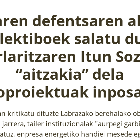
aren defentsaren a
lektiboek salatu d
rlaritzaren Itun Soz
“aitzakia” dela
proiektuak inpos
an kritikatu dituzte Labrazako berehalako ob
 jarrera, tailer instituzionalak "aurpegi garb
ikatuz, enpresa energetiko handiei mesede eg