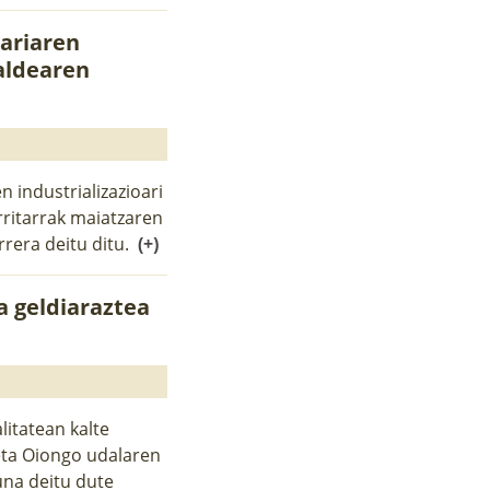
lariaren
aldearen
industrializazioari
rritarrak maiatzaren
rrera deitu ditu.
(+)
a geldiaraztea
litatean kalte
 eta Oiongo udalaren
una deitu dute