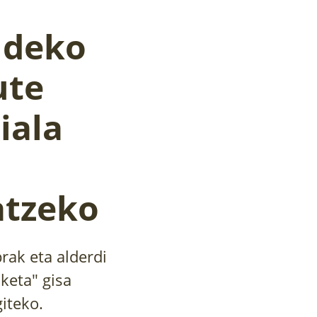
ldeko
ute
iala
atzeko
rak eta alderdi
iketa" gisa
iteko.