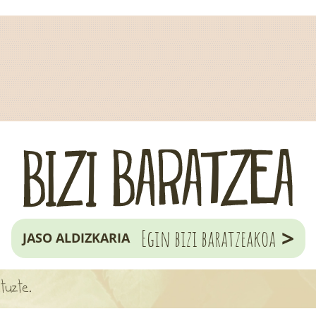
>
Egin bizi baratzeakoa
JASO ALDIZKARIA
tuzte.