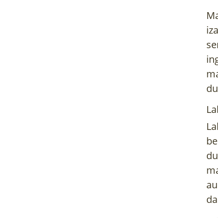
Ma
iz
se
in
ma
du
La
La
be
du
ma
au
da