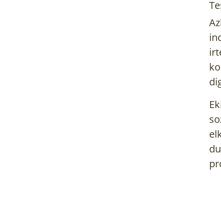
Te
Az
in
ir
ko
di
Ek
so
el
du
pr