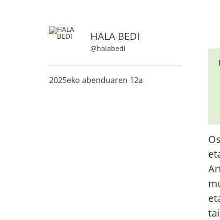
HALA BEDI
@halabedi
2025eko abenduaren 12a
Os
et
Ar
mu
et
ta