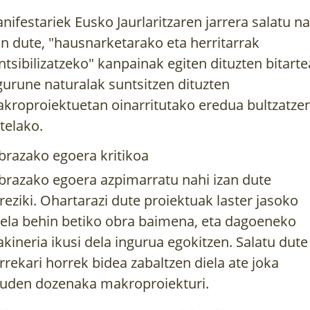
nifestariek Eusko Jaurlaritzaren jarrera salatu na
an dute, "hausnarketarako eta herritarrak
ntsibilizatzeko" kanpainak egiten dituzten bitart
gurune naturalak suntsitzen dituzten
kroproiektuetan oinarritutako eredua bultzatze
telako.
brazako egoera kritikoa
brazako egoera azpimarratu nahi izan dute
reziki. Ohartarazi dute proiektuak laster jasoko
ela behin betiko obra baimena, eta dagoeneko
kineria ikusi dela ingurua egokitzen. Salatu dute
rrekari horrek bidea zabaltzen diela ate joka
uden dozenaka makroproiekturi.