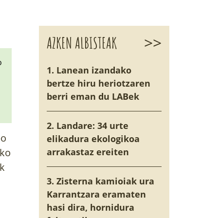
>>
AZKEN ALBISTEAK
o
1. Lanean izandako
bertze hiru heriotzaren
berri eman du LABek
2. Landare: 34 urte
bo
elikadura ekologikoa
zko
arrakastaz ereiten
ak
o
3. Zisterna kamioiak ura
Karrantzara eramaten
hasi dira, hornidura