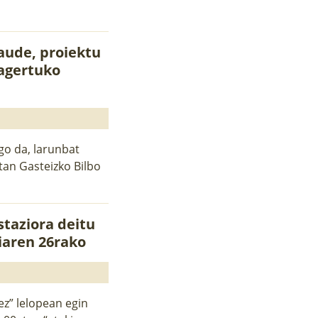
daude, proiektu
agertuko
go da, larunbat
tan Gasteizko Bilbo
taziora deitu
riaren 26rako
ez” lelopean egin