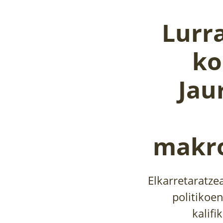
Lurr
ko
Jau
makro
Elkarretaratze
politikoen
kalif