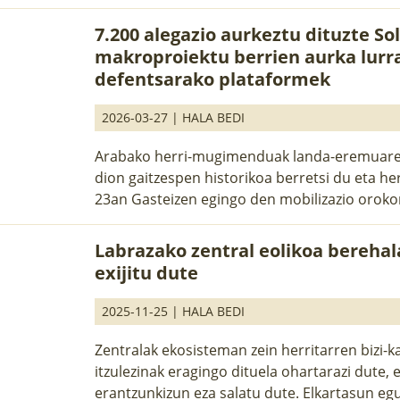
7.200 alegazio aurkeztu dituzte So
makroproiektu berrien aurka lurr
defentsarako plataformek
2026-03-27 |
HALA BEDI
Arabako herri-mugimenduak landa-eremuaren 
dion gaitzespen historikoa berretsi du eta he
23an Gasteizen egingo den mobilizazio oroko
Labrazako zentral eolikoa berehal
exijitu dute
2025-11-25 |
HALA BEDI
Zentralak ekosisteman zein herritarren bizi-ka
itzulezinak eragingo dituela ohartarazi dute,
erantzunkizun eza salatu dute. Elkartasun eg