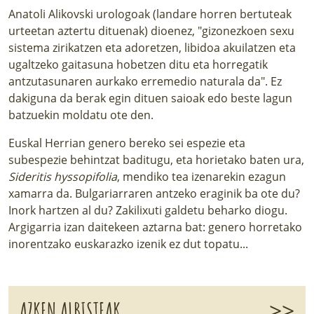
Anatoli Alikovski urologoak (landare horren bertuteak
urteetan aztertu dituenak) dioenez, "gizonezkoen sexu
sistema zirikatzen eta adoretzen, libidoa akuilatzen eta
ugaltzeko gaitasuna hobetzen ditu eta horregatik
antzutasunaren aurkako erremedio naturala da". Ez
dakiguna da berak egin dituen saioak edo beste lagun
batzuekin moldatu ote den.
Euskal Herrian genero bereko sei espezie eta
subespezie behintzat baditugu, eta horietako baten ura,
Sideritis hyssopifolia
, mendiko tea izenarekin ezagun
xamarra da. Bulgariarraren antzeko eraginik ba ote du?
Inork hartzen al du? Zakilixuti galdetu beharko diogu.
Argigarria izan daitekeen aztarna bat: genero horretako
inorentzako euskarazko izenik ez dut topatu...
>>
AZKEN ALBISTEAK