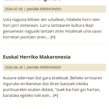
2026-07-05 |
JAKOBA ERREKONDO
Uzta nagusia biltzen zen uztailean, hilabete horri izen
hori jarri ziotenean. Lurra lantzearen kultura ikasi
genuenean nagusiki lantzen ziren mozkinak urte sasoi
horretan jasotzen ziren,...
(+)
Euskal Herriko Makaronesia
2026-06-28 |
JAKOBA ERREKONDO
Auzune ederrean bizi gara etxekoak. Beheko errioaren
inguruko erriberetan bizi diren batzuek inbidia
punttuarekin esaten didate, "zuek bai han goi hartan,
baratzea egiteko toki ezin...
(+)