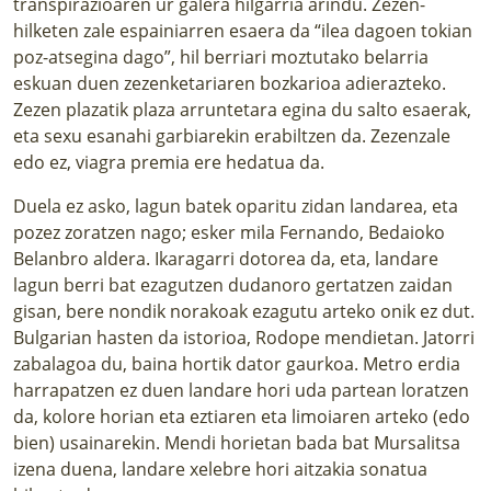
transpirazioaren ur galera hilgarria arindu. Zezen-
hilketen zale espainiarren esaera da “ilea dagoen tokian
poz-atsegina dago”, hil berriari moztutako belarria
eskuan duen zezenketariaren bozkarioa adierazteko.
Zezen plazatik plaza arruntetara egina du salto esaerak,
eta sexu esanahi garbiarekin erabiltzen da. Zezenzale
edo ez, viagra premia ere hedatua da.
Duela ez asko, lagun batek oparitu zidan landarea, eta
pozez zoratzen nago; esker mila Fernando, Bedaioko
Belanbro aldera. Ikaragarri dotorea da, eta, landare
lagun berri bat ezagutzen dudanoro gertatzen zaidan
gisan, bere nondik norakoak ezagutu arteko onik ez dut.
Bulgarian hasten da istorioa, Rodope mendietan. Jatorri
zabalagoa du, baina hortik dator gaurkoa. Metro erdia
harrapatzen ez duen landare hori uda partean loratzen
da, kolore horian eta eztiaren eta limoiaren arteko (edo
bien) usainarekin. Mendi horietan bada bat Mursalitsa
izena duena, landare xelebre hori aitzakia sonatua