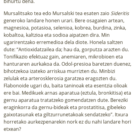
bihurtu dena.
Mursalitsako tea edo Mursalski tea esaten zaio
Sideritis
generoko landare honen urari. Bere osagaien artean,
magnesioa, potasioa, selenioa, kobrea, burdina, zinka,
kobaltoa, kaltzioa eta sodioa aipatzen dira. Min
ugarirentzako erremedioa dela diote. Honela saltzen
dute: “Antioxidatzailea da; hau da, gorputza arazten du.
Tonifikazio efektuaz gain, anemiaren, mikrobioen eta
hanturaren aurkakoa da. Odol-presioa baretzen duenez,
bihotzekoa izateko arriskua murrizten du. Minbizi
zelulak eta arterosklerosia garatzea eragozten du.
Flabonoide ugari du, baita taninoak eta esentzia olioak
ere bai. Medikuek arnas aparatua (eztula, bronkitisa) eta
gernu aparatua tratatzeko gomendatzen dute. Bereziki
eraginkorra da gernu-bideak eta prostatitisa, gibeleko
gaixotasunak eta giltzurrunetakoak sendatzeko”. Itxura
horretako aurkezpenarekin nork ez du nahi landare hori
etxean?