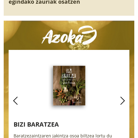
egindako zauriak osatzen
BIZI BARATZEA
Baratzezaintzaren jakintza osoa biltzea lortu du