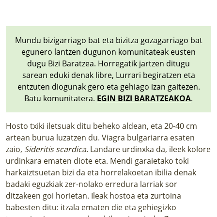
LURRAREN AGENDA
AZOKA
Mundu bizigarriago bat eta bizitza gozagarriago bat
egunero lantzen dugunon komunitateak eusten
dugu Bizi Baratzea. Horregatik jartzen ditugu
sarean eduki denak libre, Lurrari begiratzen eta
entzuten diogunak gero eta gehiago izan gaitezen.
Batu komunitatera.
EGIN BIZI BARATZEAKOA
.
Hosto txiki iletsuak ditu beheko aldean, eta 20-40 cm
artean burua luzatzen du. Viagra bulgariarra esaten
zaio,
Sideritis scardica
. Landare urdinxka da, ileek kolore
urdinkara ematen diote eta. Mendi garaietako toki
harkaiztsuetan bizi da eta horrelakoetan ibilia denak
badaki eguzkiak zer-nolako erredura larriak sor
ditzakeen goi horietan. Ileak hostoa eta zurtoina
babesten ditu: itzala ematen die eta gehiegizko