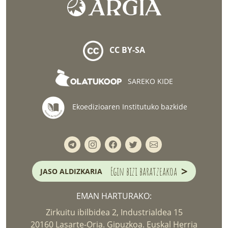
CC BY-SA
SAREKO KIDE
Ekoedizioaren Institutuko bazkide
>
Egin bizi baratzeakoa
JASO ALDIZKARIA
EMAN HARTURAKO:
Zirkuitu ibilbidea 2, Industrialdea 15
20160 Lasarte-Oria. Gipuzkoa. Euskal Herria