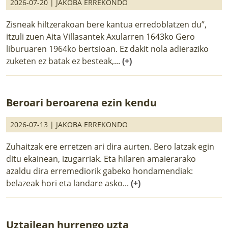
2026-07-20 |
JAKOBA ERREKONDO
Zisneak hiltzerakoan bere kantua erredoblatzen du”,
itzuli zuen Aita Villasantek Axularren 1643ko Gero
liburuaren 1964ko bertsioan. Ez dakit nola adieraziko
zuketen ez batak ez besteak,...
(+)
Beroari beroarena ezin kendu
2026-07-13 |
JAKOBA ERREKONDO
Zuhaitzak ere erretzen ari dira aurten. Bero latzak egin
ditu ekainean, izugarriak. Eta hilaren amaierarako
azaldu dira erremediorik gabeko hondamendiak:
belazeak hori eta landare asko...
(+)
Uztailean hurrengo uzta