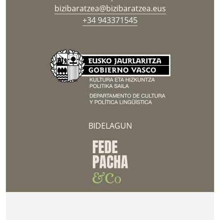
bizibaratzea@bizibaratzea.eus
+34 943371545
BIDELAGUN