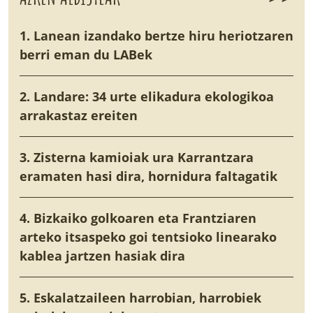
1. Lanean izandako bertze hiru heriotzaren
berri eman du LABek
2. Landare: 34 urte elikadura ekologikoa
arrakastaz ereiten
3. Zisterna kamioiak ura Karrantzara
eramaten hasi dira, hornidura faltagatik
4. Bizkaiko golkoaren eta Frantziaren
arteko itsaspeko goi tentsioko linearako
kablea jartzen hasiak dira
5. Eskalatzaileen harrobian, harrobiek