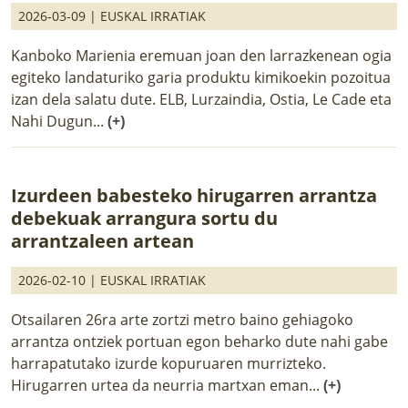
2026-03-09 |
EUSKAL IRRATIAK
Kanboko Marienia eremuan joan den larrazkenean ogia
egiteko landaturiko garia produktu kimikoekin pozoitua
izan dela salatu dute. ELB, Lurzaindia, Ostia, Le Cade eta
Nahi Dugun...
(+)
Izurdeen babesteko hirugarren arrantza
debekuak arrangura sortu du
arrantzaleen artean
2026-02-10 |
EUSKAL IRRATIAK
Otsailaren 26ra arte zortzi metro baino gehiagoko
arrantza ontziek portuan egon beharko dute nahi gabe
harrapatutako izurde kopuruaren murrizteko.
Hirugarren urtea da neurria martxan eman...
(+)