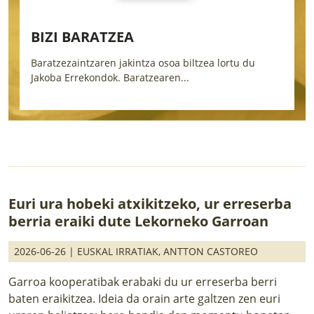
BIZI BARATZEA
Baratzezaintzaren jakintza osoa biltzea lortu du
L
Jakoba Errekondok. Baratzearen...
i
Euri ura hobeki atxikitzeko, ur erreserba
berria eraiki dute Lekorneko Garroan
2026-06-26 |
EUSKAL IRRATIAK
,
ANTTON CASTOREO
Garroa kooperatibak erabaki du ur erreserba berri
baten eraikitzea. Ideia da orain arte galtzen zen euri