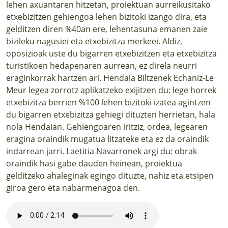
lehen axuantaren hitzetan, proiektuan aurreikusitako
etxebizitzen gehiengoa lehen bizitoki izango dira, eta
gelditzen diren %40an ere, lehentasuna emanen zaie
bizileku nagusiei eta etxebizitza merkeei. Aldiz,
oposizioak uste du bigarren etxebizitzen eta etxebizitza
turistikoen hedapenaren aurrean, ez direla neurri
eraginkorrak hartzen ari. Hendaia Biltzenek Echaniz-Le
Meur legea zorrotz aplikatzeko exijitzen du: lege horrek
etxebizitza berrien %100 lehen bizitoki izatea agintzen
du bigarren etxebizitza gehiegi dituzten herrietan, hala
nola Hendaian. Gehiengoaren iritziz, ordea, legearen
eragina oraindik mugatua litzateke eta ez da oraindik
indarrean jarri. Laetitia Navarronek argi du: obrak
oraindik hasi gabe dauden heinean, proiektua
gelditzeko ahaleginak egingo dituzte, nahiz eta etsipen
giroa gero eta nabarmenagoa den.