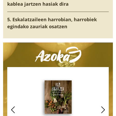
kablea jartzen hasiak dira
5. Eskalatzaileen harrobian, harrobiek
egindako zauriak osatzen