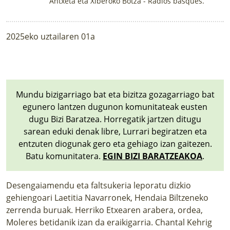
Antxeta eta Xiberoko Botza - Radios basques.
2025eko uztailaren 01a
Mundu bizigarriago bat eta bizitza gozagarriago bat
egunero lantzen dugunon komunitateak eusten
dugu Bizi Baratzea. Horregatik jartzen ditugu
sarean eduki denak libre, Lurrari begiratzen eta
entzuten diogunak gero eta gehiago izan gaitezen.
Batu komunitatera.
EGIN BIZI BARATZEAKOA
.
Desengaiamendu eta faltsukeria leporatu dizkio
gehiengoari Laetitia Navarronek, Hendaia Biltzeneko
zerrenda buruak. Herriko Etxearen arabera, ordea,
Moleres betidanik izan da eraikigarria. Chantal Kehrig