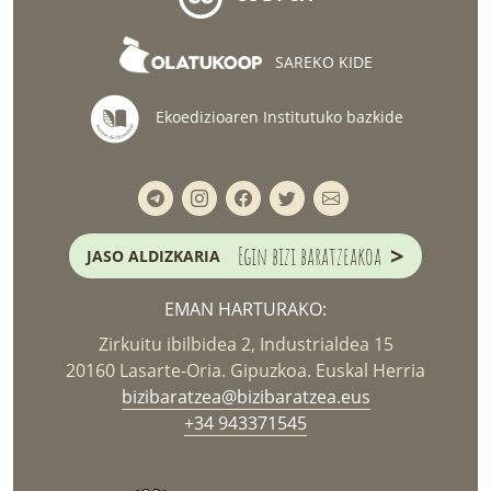
SAREKO KIDE
Ekoedizioaren Institutuko bazkide
>
Egin bizi baratzeakoa
JASO ALDIZKARIA
EMAN HARTURAKO:
Zirkuitu ibilbidea 2, Industrialdea 15
20160 Lasarte-Oria. Gipuzkoa. Euskal Herria
bizibaratzea@bizibaratzea.eus
+34 943371545