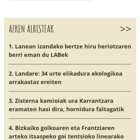
>>
AZKEN ALBISTEAK
1. Lanean izandako bertze hiru heriotzaren
berri eman du LABek
2. Landare: 34 urte elikadura ekologikoa
arrakastaz ereiten
3. Zisterna kamioiak ura Karrantzara
eramaten hasi dira, hornidura faltagatik
4. Bizkaiko golkoaren eta Frantziaren
arteko itsaspeko goi tentsioko linearako