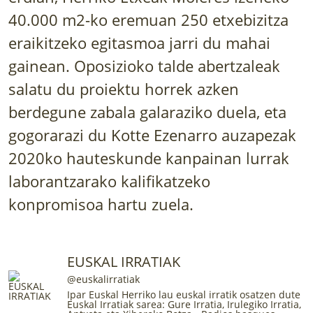
LURRAREN AGENDA
40.000 m2-ko eremuan 250 etxebizitza
eraikitzeko egitasmoa jarri du mahai
AZOKA
gainean. Oposizioko talde abertzaleak
salatu du proiektu horrek azken
berdegune zabala galaraziko duela, eta
gogorarazi du Kotte Ezenarro auzapezak
2020ko hauteskunde kanpainan lurrak
laborantzarako kalifikatzeko
konpromisoa hartu zuela.
EUSKAL IRRATIAK
@euskalirratiak
Ipar Euskal Herriko lau euskal irratik osatzen dute
Euskal Irratiak sarea
: Gure Irratia, Irulegiko Irratia,