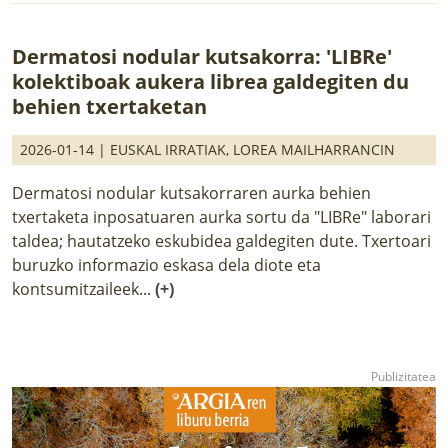
Dermatosi nodular kutsakorra: 'LIBRe'
kolektiboak aukera librea galdegiten du
behien txertaketan
2026-01-14 |
EUSKAL IRRATIAK
,
LOREA MAILHARRANCIN
Dermatosi nodular kutsakorraren aurka behien
txertaketa inposatuaren aurka sortu da "LIBRe" laborari
taldea; hautatzeko eskubidea galdegiten dute. Txertoari
buruzko informazio eskasa dela diote eta
kontsumitzaileek...
(+)