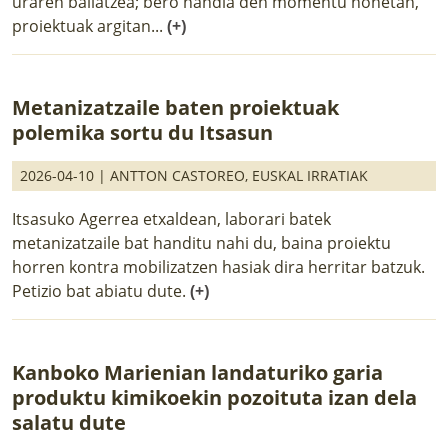
uraren baliatzea; bero handia den momentu honetan,
proiektuak argitan...
(+)
Metanizatzaile baten proiektuak
polemika sortu du Itsasun
2026-04-10 |
ANTTON CASTOREO
,
EUSKAL IRRATIAK
Itsasuko Agerrea etxaldean, laborari batek
metanizatzaile bat handitu nahi du, baina proiektu
horren kontra mobilizatzen hasiak dira herritar batzuk.
Petizio bat abiatu dute.
(+)
Kanboko Marienian landaturiko garia
produktu kimikoekin pozoituta izan dela
salatu dute