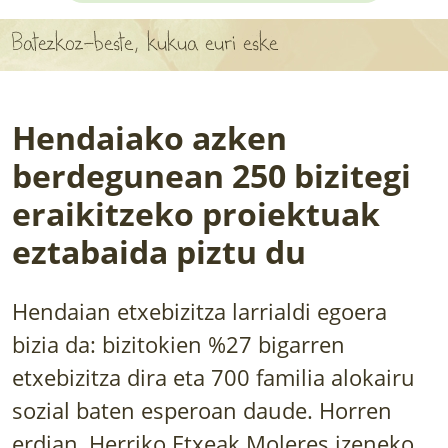
APARTEN MAPA
Batezkoz-beste, kukua euri eske
LURRERAKO BIDE LAGUN
BARATZEA
Hendaiako azken
HASI NAHI AL DUZU? 8 URRATS
berdegunean 250 bizitegi
eraikitzeko proiektuak
BIZI BARATZEA LIBURUA
eztabaida piztu du
SENDABELARRAK
ETXEKO LANDAREAK
Hendaian etxebizitza larrialdi egoera
bizia da: bizitokien %27 bigarren
LANDAREPEDIA
etxebizitza dira eta 700 familia alokairu
sozial baten esperoan daude. Horren
ALBISTEAK
erdian, Herriko Etxeak Moleres izeneko