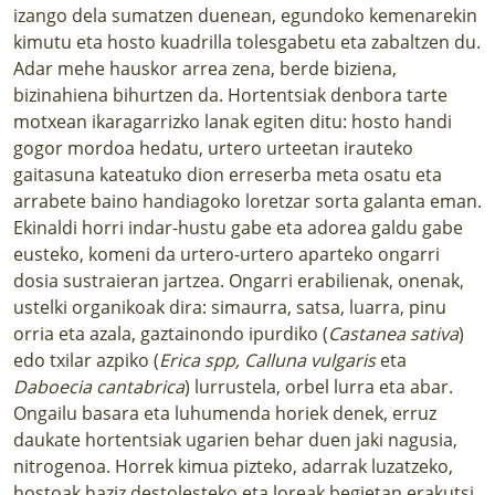
izango dela sumatzen duenean, egundoko kemenarekin
kimutu eta hosto kuadrilla tolesgabetu eta zabaltzen du.
Adar mehe hauskor arrea zena, berde biziena,
bizinahiena bihurtzen da. Hortentsiak denbora tarte
motxean ikaragarrizko lanak egiten ditu: hosto handi
gogor mordoa hedatu, urtero urteetan irauteko
gaitasuna kateatuko dion erreserba meta osatu eta
arrabete baino handiagoko loretzar sorta galanta eman.
Ekinaldi horri indar-hustu gabe eta adorea galdu gabe
eusteko, komeni da urtero-urtero aparteko ongarri
dosia sustraieran jartzea. Ongarri erabilienak, onenak,
ustelki organikoak dira: simaurra, satsa, luarra, pinu
orria eta azala, gaztainondo ipurdiko (
Castanea sativa
)
edo txilar azpiko (
Erica spp, Calluna vulgaris
eta
Daboecia cantabrica
) lurrustela, orbel lurra eta abar.
Ongailu basara eta luhumenda horiek denek, erruz
daukate hortentsiak ugarien behar duen jaki nagusia,
nitrogenoa. Horrek kimua pizteko, adarrak luzatzeko,
hostoak haziz destolesteko eta loreak begietan erakutsi