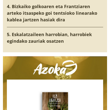
4. Bizkaiko golkoaren eta Frantziaren
arteko itsaspeko goi tentsioko linearako
kablea jartzen hasiak dira
5. Eskalatzaileen harrobian, harrobiek
egindako zauriak osatzen