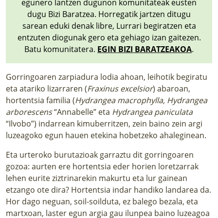
egunero lantzen dugunon komunitateak eusten
dugu Bizi Baratzea. Horregatik jartzen ditugu
sarean eduki denak libre, Lurrari begiratzen eta
entzuten diogunak gero eta gehiago izan gaitezen.
Batu komunitatera.
EGIN BIZI BARATZEAKOA
.
Gorringoaren zarpiadura lodia ahoan, leihotik begiratu
eta atariko lizarraren (
Fraxinus excelsior
) abaroan,
hortentsia familia (
Hydrangea macrophylla, Hydrangea
arborescens
“Annabelle” eta
Hydrangea paniculata
“Ilvobo”) indarrean kimuberritzen, zein baino zein argi
luzeagoko egun hauen etekina hobetzeko ahaleginean.
Eta urteroko burutazioak garraztu dit gorringoaren
gozoa: aurten ere hortentsia eder horien loretzarrak
lehen eurite ziztrinarekin makurtu eta lur gainean
etzango ote dira? Hortentsia indar handiko landarea da.
Hor dago neguan, soil-soilduta, ez balego bezala, eta
martxoan, laster egun argia gau ilunpea baino luzeagoa