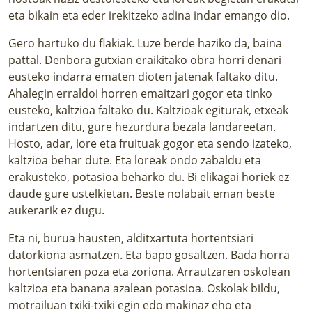
eta bikain eta eder irekitzeko adina indar emango dio.
Gero hartuko du flakiak. Luze berde haziko da, baina
pattal. Denbora gutxian eraikitako obra horri denari
eusteko indarra ematen dioten jatenak faltako ditu.
Ahalegin erraldoi horren emaitzari gogor eta tinko
eusteko, kaltzioa faltako du. Kaltzioak egiturak, etxeak
indartzen ditu, gure hezurdura bezala landareetan.
Hosto, adar, lore eta fruituak gogor eta sendo izateko,
kaltzioa behar dute. Eta loreak ondo zabaldu eta
erakusteko, potasioa beharko du. Bi elikagai horiek ez
daude gure ustelkietan. Beste nolabait eman beste
aukerarik ez dugu.
Eta ni, burua hausten, alditxartuta hortentsiari
datorkiona asmatzen. Eta bapo gosaltzen. Bada horra
hortentsiaren poza eta zoriona. Arrautzaren oskolean
kaltzioa eta banana azalean potasioa. Oskolak bildu,
motrailuan txiki-txiki egin edo makinaz eho eta