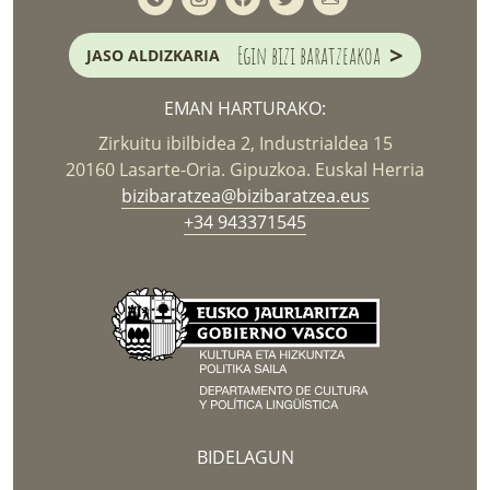
>
Egin bizi baratzeakoa
JASO ALDIZKARIA
EMAN HARTURAKO:
Zirkuitu ibilbidea 2, Industrialdea 15
20160 Lasarte-Oria. Gipuzkoa. Euskal Herria
bizibaratzea@bizibaratzea.eus
+34 943371545
BIDELAGUN