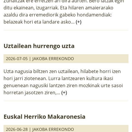
Zuhaitzak ere erretzen ari dira aurten. Bero latzak egin
ditu ekainean, izugarriak. Eta hilaren amaierarako
azaldu dira erremediorik gabeko hondamendiak:
belazeak hori eta landare asko...
(+)
Uztailean hurrengo uzta
2026-07-05 |
JAKOBA ERREKONDO
Uzta nagusia biltzen zen uztailean, hilabete horri izen
hori jarri ziotenean. Lurra lantzearen kultura ikasi
genuenean nagusiki lantzen ziren mozkinak urte sasoi
horretan jasotzen ziren,...
(+)
Euskal Herriko Makaronesia
2026-06-28 |
JAKOBA ERREKONDO