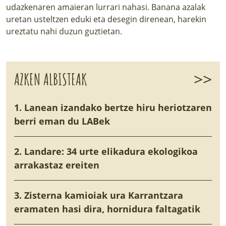
udazkenaren amaieran lurrari nahasi. Banana azalak
uretan usteltzen eduki eta desegin direnean, harekin
ureztatu nahi duzun guztietan.
>>
AZKEN ALBISTEAK
1. Lanean izandako bertze hiru heriotzaren
berri eman du LABek
2. Landare: 34 urte elikadura ekologikoa
arrakastaz ereiten
3. Zisterna kamioiak ura Karrantzara
eramaten hasi dira, hornidura faltagatik