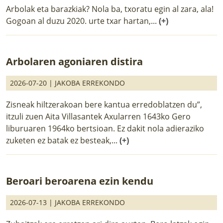
Arbolak eta barazkiak? Nola ba, txoratu egin al zara, ala!
Gogoan al duzu 2020. urte txar hartan,...
(+)
Arbolaren agoniaren distira
2026-07-20 |
JAKOBA ERREKONDO
Zisneak hiltzerakoan bere kantua erredoblatzen du”,
itzuli zuen Aita Villasantek Axularren 1643ko Gero
liburuaren 1964ko bertsioan. Ez dakit nola adieraziko
zuketen ez batak ez besteak,...
(+)
Beroari beroarena ezin kendu
2026-07-13 |
JAKOBA ERREKONDO