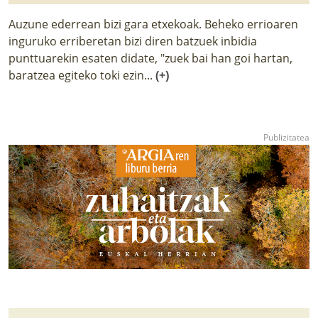
Auzune ederrean bizi gara etxekoak. Beheko errioaren
inguruko erriberetan bizi diren batzuek inbidia
punttuarekin esaten didate, "zuek bai han goi hartan,
baratzea egiteko toki ezin...
(+)