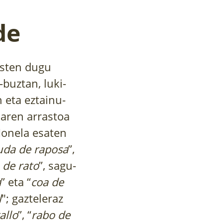
de
usten dugu
i-buztan, luki-
n eta eztainu-
iaren arrastoa
Honela esaten
uda de raposa
”,
 de rato
”, sagu-
a
” eta “
coa de
l
"; gazteleraz
allo
”, “
rabo de