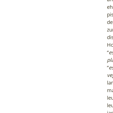
eh
pi
de
zu
di
Ho
“
e
pl
“
e
ve
la
ma
le
le
ja