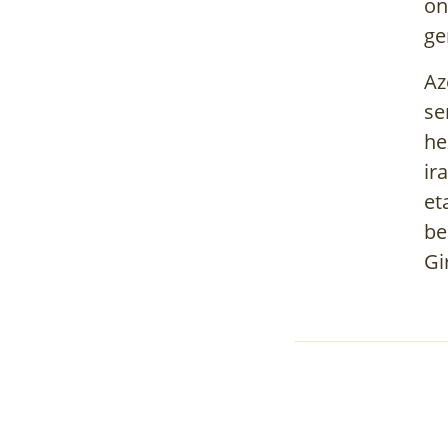
on
ge
Az
se
he
ir
et
be
Gi