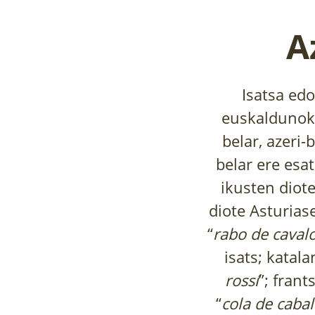
A
Isatsa ed
euskaldunok 
belar, azeri-
belar ere esa
ikusten diot
diote Asturiase
“
rabo de caval
isats; katala
rossí
”; frant
“
cola de cabal