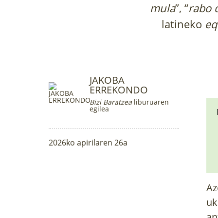
mula
”, “
rabo 
latineko
eq
JAKOBA
ERREKONDO
Bizi Baratzea
liburuaren
egilea
2026ko apirilaren 26a
Az
uk
an