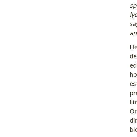
sp
ly
sa
an
He
de
ed
ho
es
pr
li
On
di
bl