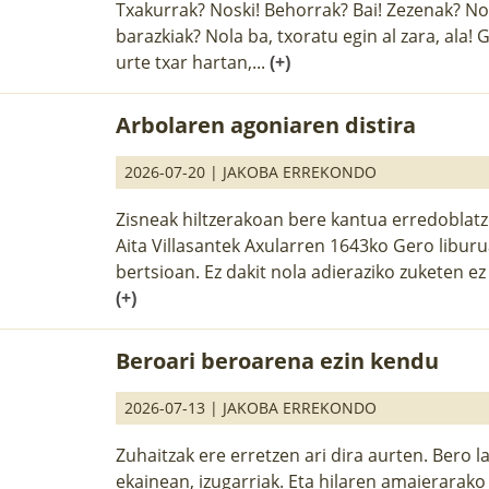
Txakurrak? Noski! Behorrak? Bai! Zezenak? Nol
barazkiak? Nola ba, txoratu egin al zara, ala!
urte txar hartan,...
(+)
Arbolaren agoniaren distira
2026-07-20 |
JAKOBA ERREKONDO
Zisneak hiltzerakoan bere kantua erredoblatze
Aita Villasantek Axularren 1643ko Gero libur
bertsioan. Ez dakit nola adieraziko zuketen ez 
(+)
Beroari beroarena ezin kendu
2026-07-13 |
JAKOBA ERREKONDO
Zuhaitzak ere erretzen ari dira aurten. Bero la
ekainean, izugarriak. Eta hilaren amaierarako