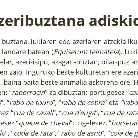
zeribuztana adiski
o buztana, lukiaren edo azeriaren atzekia ik
landare batean (
Equisetum telmateia
). Luk
belar, azeri-isipu, azagari-buztan, oilar-puzta
ten zaio. Inguruko beste kulturetan ere azer
e, baina baita beste animalia askorena ere. 
n: “
raborrocín
” zaldibuztan; portugesez “
ca
o
”, “
rabo de touro
”, “
rabo de cobra
” eta
"rabo
nez “
cua de cavall
”, “
cua d’euga
”, “
cua de rat
sesez “
queue de cheval
”; ingelesez, “
horsetai
lo
”, “
coda de rata
”, “
rabo de asno
”, “
cola de g