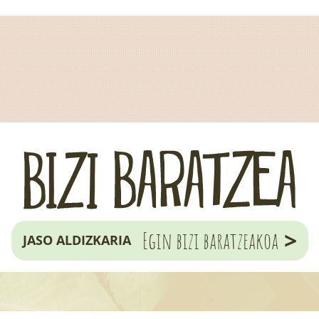
>
Egin bizi baratzeakoa
JASO ALDIZKARIA