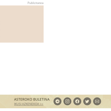
ASTEROKO BULETINA
IKUSI AZKENEKOA >>