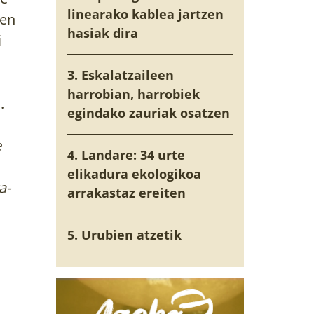
linearako kablea jartzen
ren
hasiak dira
i
3. Eskalatzaileen
harrobian, harrobiek
.
egindako zauriak osatzen
e
4. Landare: 34 urte
elikadura ekologikoa
xa-
arrakastaz ereiten
5. Urubien atzetik