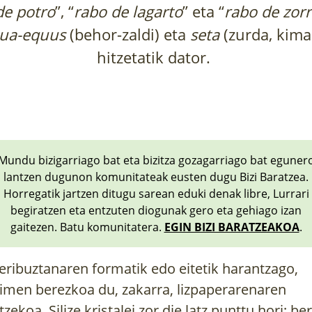
de potro
”, “
rabo de lagarto
” eta “
rabo de zor
ua-equus
(behor-zaldi) eta
seta
(zurda, kima
hitzetatik dator.
Mundu bizigarriago bat eta bizitza gozagarriago bat eguner
lantzen dugunon komunitateak eusten dugu Bizi Baratzea.
Horregatik jartzen ditugu sarean eduki denak libre, Lurrari
begiratzen eta entzuten diogunak gero eta gehiago izan
gaitezen. Batu komunitatera.
EGIN BIZI BARATZEAKOA
.
eribuztanaren formatik edo eitetik harantzago,
imen berezkoa du, zakarra, lizpaperarenaren
tzekoa. Silize kristalei zor die latz punttu hori; be