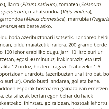
p.
), ilarra (
Pisum sativum
), tomatea (
Solanum
copersicum
), mahatsondoa (
Vitis vinifera
),
garrondoa (
Malus domestica
), marrubia (
Fragaria
anassa
) eta beste asko.
ldu bada azeribuztanari isatsetik. Landarea held
nean, bildu maiatzetik irailera. 200 gramo berde
o 100 lehor erabiliko dugu. Jarri 10 litro euri ur
tzetan, egosi 30 minutuz, irakinaraziz, eta utzi
talita 12 orduz, hozten. Iragazi. Tratatzeko 1:5
oportzioan urardotu (azeribuztan ura litro bat, bo
tro euri ur). Ondo busti landarea, goi eta behe.
ddoen esporak hostoaren gainazalean ernetzen
ra, eta silizeak bertan egon behar du haiek
okeatzeko. Ihinztatu goizaldean, hostoak lehortu