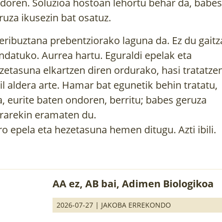
doren. Soluzioa hostoan lehortu behar da, babes
ruza ikusezin bat osatuz.
eribuztana prebentziorako laguna da. Ez du gaitz
ndatuko. Aurrea hartu. Eguraldi epelak eta
zetasuna elkartzen diren ordurako, hasi tratatzen
ail aldera arte. Hamar bat egunetik behin tratatu,
a, eurite baten ondoren, berritu; babes geruza
rarekin eramaten du.
ro epela eta hezetasuna hemen ditugu. Azti ibili.
AA ez, AB bai, Adimen Biologikoa
2026-07-27 |
JAKOBA ERREKONDO