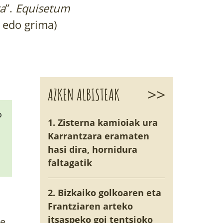
ra
”.
Equisetum
 edo grima)
>>
AZKEN ALBISTEAK
o
1. Zisterna kamioiak ura
Karrantzara eramaten
hasi dira, hornidura
faltagatik
2. Bizkaiko golkoaren eta
Frantziaren arteko
itsaspeko goi tentsioko
re