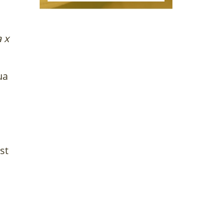
 x
ua
st