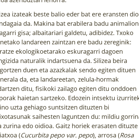
lizea izateak beste balio eder bat ere eransten dio
ndagaia da. Makina bat erabilera badu animalion
agarri gisa; albaitariari galdetu, adibidez. Txoko
netako landareen zaintzan ere badu zereginik:
ratze ekologikoetarako eskuragarri dagoen
ngizida naturalik indartsuena da. Silizea beira
gortzen duen eta azazkalak sendo egiten dituen
nerala da, eta landareetan, zelula-hormak
dartzen ditu, fisikoki zailago egiten ditu onddoen
ZUHAITZAK ETA
ILARGIA ETA
EKIN
ARBOLAK EUSKAL
LANDAREAK 
porak haietan sartzeko. Edozein intsektu izurrite
HERRIAN
URTEKO LA
ino uzta gehiago suntsitzen dituzten bi
AGENDA
bere
Gure kulturaren historia eta
ehar
ixotasunak saihesten laguntzen du: mildiu gorrin
Ilargiaren arabera
garapena ezin da ulertu
oak...
a zurina edo oidioa. Gaitz horiek erasaten dituzte
guztiko lanak, ast
zuhaitzik...
baratzean,...
iatxoa (
Cucurbita pepo var. pepo
), arrosa (
Rosa