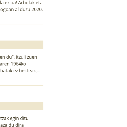
a ez ba! Arbolak eta
 Gogoan al duzu 2020.
n du”, itzuli zuen
uaren 1964ko
batak ez besteak,...
tzak egin ditu
 azaldu dira