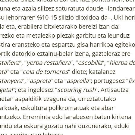
una eta azala silizez saturatuta daude –landarea
su lehorraren %10-15 silizio dioxidoa da–. Uki hor
la eta, erabilera bitxietarako bereizi izan da:
rezko eta metalezko piezak garbitu eta leunduz
stira eransteko eta espartzu gisa harrikoa egiteko
rtik datorkio eztainu-belar izena, gazteleraz ere
stañera
”, “
yerba restañera
”, “
escobilla
”, “
hierba d
ata
” eta “
cola de torneros
” diote; katalanez
stanyera
”, “
aspreta
” eta “
asprella
”; portugesez “
li
getal
”; eta ingelesez “
scouring rush
”. Artisautza
netan aspalditik ezaguna da, urreztatutako
rkoak, eskultura polikromatuak eta abar
untzeko. Erreminta edo lanabesen baten kirtena
undu eta eskura gozatu nahi duzunerako, eduki
soa azeribuztan lehorra.