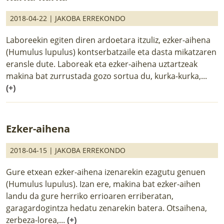
2018-04-22 |
JAKOBA ERREKONDO
Laboreekin egiten diren ardoetara itzuliz, ezker-aihena
(Humulus lupulus) kontserbatzaile eta dasta mikatzaren
eransle dute. Laboreak eta ezker-aihena uztartzeak
makina bat zurrustada gozo sortua du, kurka-kurka,...
(+)
Ezker-aihena
2018-04-15 |
JAKOBA ERREKONDO
Gure etxean ezker-aihena izenarekin ezagutu genuen
(Humulus lupulus). Izan ere, makina bat ezker-aihen
landu da gure herriko errioaren erriberatan,
garagardogintza hedatu zenarekin batera. Otsaihena,
zerbeza-lorea,...
(+)