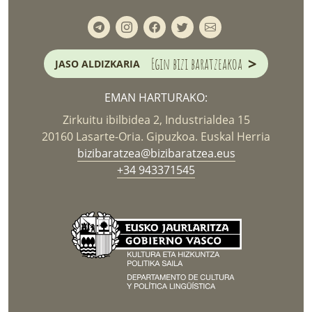
>
Egin bizi baratzeakoa
JASO ALDIZKARIA
EMAN HARTURAKO:
Zirkuitu ibilbidea 2, Industrialdea 15
20160 Lasarte-Oria. Gipuzkoa. Euskal Herria
bizibaratzea@bizibaratzea.eus
+34 943371545