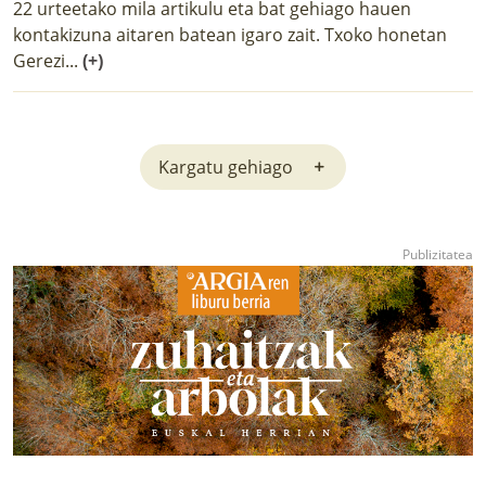
22 urteetako mila artikulu eta bat gehiago hauen
kontakizuna aitaren batean igaro zait. Txoko honetan
Gerezi...
(+)
Kargatu gehiago