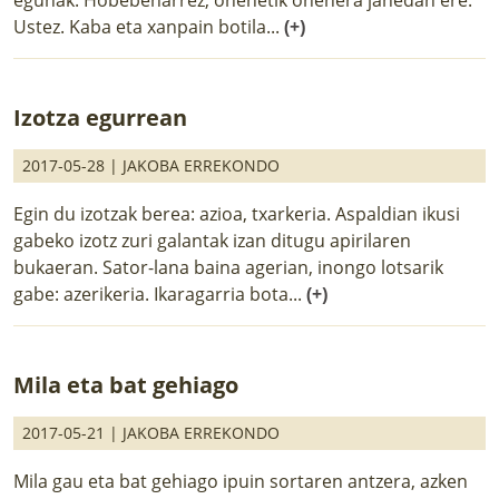
Ustez. Kaba eta xanpain botila...
(+)
Izotza egurrean
2017-05-28 |
JAKOBA ERREKONDO
Egin du izotzak berea: azioa, txarkeria. Aspaldian ikusi
gabeko izotz zuri galantak izan ditugu apirilaren
bukaeran. Sator-lana baina agerian, inongo lotsarik
gabe: azerikeria. Ikaragarria bota...
(+)
Mila eta bat gehiago
2017-05-21 |
JAKOBA ERREKONDO
Mila gau eta bat gehiago ipuin sortaren antzera, azken