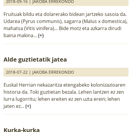
2018-09-16 |
JAKOBA ERREKONDO
Fruituak bildu eta dolarerako bidean jartzeko sasoia da.
Udarea (Pyrus communis), sagarra (Malus x domestica),
mahatsa (Vitis vinifera)... Bide motz eta azkarra dirudi
baina makina...
(+)
Alde guztietatik jatea
2018-07-22 |
JAKOBA ERREKONDO
Euskal Herrian nekazaritza etengabeko kolonizazioaren
historia da. Toki guztietan bezala. Lehen lantzen ez zen
lurra lugorritu; lehen ereiten ez zen uzta erein; lehen
jaten ez...
(+)
Kurka-kurka