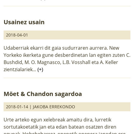
Usainez usain
2018-04-01
Udaberriak ekarri dit gaia sudurraren aurrera. New
Yorkeko ikerketa gune desberdinetan lan egiten zuten C.
Bushdid, M. O. Magnasco, L.B. Vosshall eta A. Keller
zientzialariek...
(+)
Möet & Chandon sagardoa
2018-01-14 |
JAKOBA ERREKONDO
Urte arteko egun xelebreak amaitu dira, lurretik
sortutakoetatik jan eta edan batean osatzen diren
egunak. Hobebeharrez, onenetik onenera janedan ere.