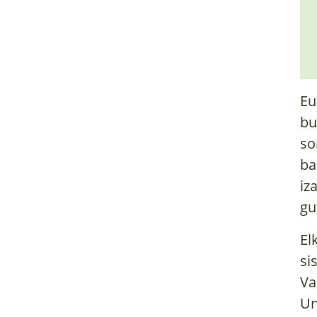
Eu
bu
so
ba
iz
gu
El
si
Va
Un