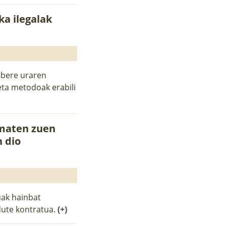
ka ilegalak
k bere uraren
eta metodoak erabili
ematen zuen
 dio
uak hainbat
dute kontratua.
(+)