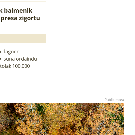
ak baimenik
npresa zigortu
in dagoen
o isuna ordaindu
tolak 100.000