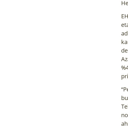
He
EH
et
ad
ka
de
Az
%4
pr
“P
bu
Te
no
ah