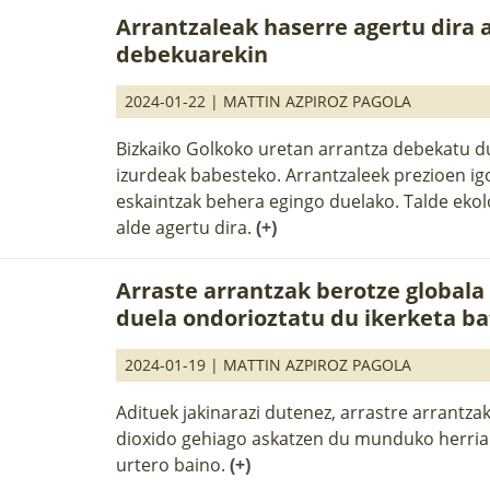
Arrantzaleak haserre agertu dira 
debekuarekin
2024-01-22 |
MATTIN AZPIROZ PAGOLA
Bizkaiko Golkoko uretan arrantza debekatu du
izurdeak babesteko. Arrantzaleek prezioen ig
eskaintzak behera egingo duelako. Talde ekol
alde agertu dira.
(+)
Arraste arrantzak berotze globala
duela ondorioztatu du ikerketa b
2024-01-19 |
MATTIN AZPIROZ PAGOLA
Adituek jakinarazi dutenez, arrastre arrantz
dioxido gehiago askatzen du munduko herri
urtero baino.
(+)