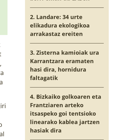
2. Landare: 34 urte
elikadura ekologikoa
arrakastaz ereiten
k
3. Zisterna kamioiak ura
t
Karrantzara eramaten
,
hasi dira, hornidura
ra
faltagatik
a
4. Bizkaiko golkoaren eta
Frantziaren arteko
iri
itsaspeko goi tentsioko
linearako kablea jartzen
o
hasiak dira
al