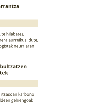
arrantza
te hilabetez,
oera aurreikusi dute,
ogistak neurriaren
 bultzatzen
atek
ak itsasoan karbono
aldeen gehiengoak