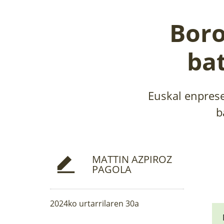
Bor
ba
Euskal enprese
b
MATTIN AZPIROZ
PAGOLA
2024ko urtarrilaren 30a