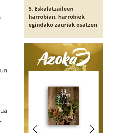
5. Eskalatzaileen
e
harrobian, harrobiek
egindako zauriak osatzen
sun
qua
u