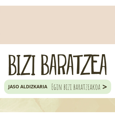
>
Egin bizi baratzeakoa
JASO ALDIZKARIA