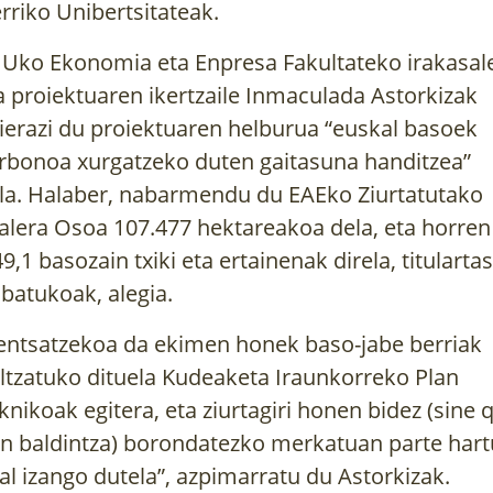
rriko Unibertsitateak.
Uko Ekonomia eta Enpresa Fakultateko irakasal
a proiektuaren ikertzaile Inmaculada Astorkizak
ierazi du proiektuaren helburua “euskal basoek
rbonoa xurgatzeko duten gaitasuna handitzea”
la. Halaber, nabarmendu du EAEko Ziurtatutako
alera Osoa 107.477 hektareakoa dela, eta horren
9,1 basozain txiki eta ertainenak direla, titularta
ibatukoak, alegia.
entsatzekoa da ekimen honek baso-jabe berriak
ltzatuko dituela Kudeaketa Iraunkorreko Plan
knikoak egitera, eta ziurtagiri honen bidez (sine 
n baldintza) borondatezko merkatuan parte hart
al izango dutela”, azpimarratu du Astorkizak.