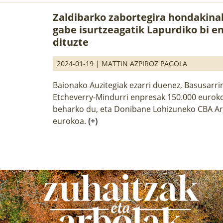
Zaldibarko zabortegira hondakin
gabe isurtzeagatik Lapurdiko bi e
dituzte
2024-01-19 |
MATTIN AZPIROZ PAGOLA
Baionako Auzitegiak ezarri duenez, Basusarr
Etcheverry-Mindurri enpresak 150.000 eurok
beharko du, eta Donibane Lohizuneko CBA Ar
eurokoa.
(+)