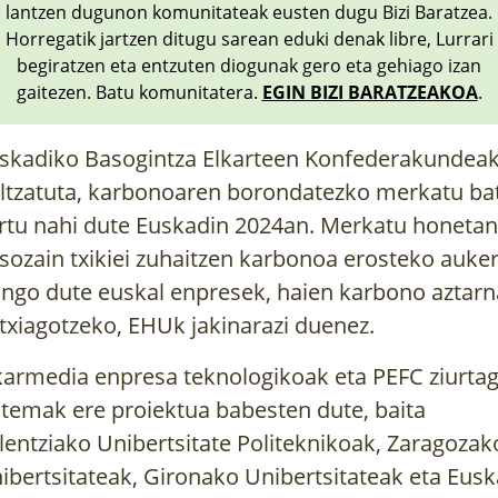
lantzen dugunon komunitateak eusten dugu Bizi Baratzea.
Horregatik jartzen ditugu sarean eduki denak libre, Lurrari
begiratzen eta entzuten diogunak gero eta gehiago izan
gaitezen. Batu komunitatera.
EGIN BIZI BARATZEAKOA
.
skadiko Basogintza Elkarteen Konfederakundea
ltzatuta, karbonoaren borondatezko merkatu ba
rtu nahi dute Euskadin 2024an. Merkatu honetan
sozain txikiei zuhaitzen karbonoa erosteko auke
ango dute euskal enpresek, haien karbono aztarn
txiagotzeko,
EHUk jakinarazi duenez
.
karmedia enpresa teknologikoak eta PEFC ziurtag
stemak ere proiektua babesten dute, baita
lentziako Unibertsitate Politeknikoak, Zaragozak
ibertsitateak, Gironako Unibertsitateak eta Eusk