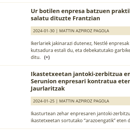
Ur botilen enpresa batzuen prakti
salatu dituzte Frantzian
2024-01-30 |
MATTIN AZPIROZ PAGOLA
Ikerlariek jakinarazi dutenez, Nestlé enpresa
kutsadura estali du, eta debekatutako garbik
ditu.
(+)
Ikastetxeetan jantoki-zerbitzua 
Serunion enpresari kontratua eten
Jaurlaritzak
2024-01-25 |
MATTIN AZPIROZ PAGOLA
Ikasturtean zehar enpresaren jantoki-zerbitz
ikastetxeetan sortutako “arazoengatik” eten 