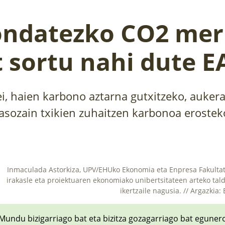
ondatezko CO2 mer
t sortu nahi dute E
i, haien karbono aztarna gutxitzeko, aukera
asozain txikien zuhaitzen karbonoa erostek
Inmaculada Astorkiza, UPV/EHUko Ekonomia eta Enpresa Fakulta
irakasle eta proiektuaren ekonomiako unibertsitateen arteko tal
ikertzaile nagusia. // Argazkia:
Mundu bizigarriago bat eta bizitza gozagarriago bat eguner