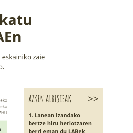
katu
AEn
 eskainiko zaie
o.
>>
AZKEN ALBISTEAK
teko
deko
 EHU
1. Lanean izandako
bertze hiru heriotzaren
o
berri eman du LABek