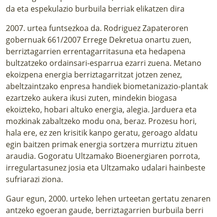
da eta espekulazio burbuila berriak elikatzen dira
2007. urtea funtsezkoa da. Rodriguez Zapateroren
gobernuak 661/2007 Errege Dekretua onartu zuen,
berriztagarrien errentagarritasuna eta hedapena
bultzatzeko ordainsari-esparrua ezarri zuena
. Metano
ekoizpena energia berriztagarritzat jotzen zenez,
abeltzaintzako enpresa handiek biometanizazio-plantak
ezartzeko aukera ikusi zuten, mindekin biogasa
ekoizteko, hobari altuko energia, alegia. Jarduera eta
mozkinak zabaltzeko modu ona, beraz. Prozesu hori,
hala ere, ez zen krisitik kanpo geratu, geroago aldatu
egin baitzen primak energia sortzera murriztu zituen
araudia. Gogoratu Ultzamako Bioenergiaren porrota,
irregulartasunez josia eta Ultzamako udalari hainbeste
sufriarazi ziona.
Gaur egun, 2000. urteko lehen urteetan gertatu zenaren
antzeko egoeran gaude,
berriztagarrien burbuila berri