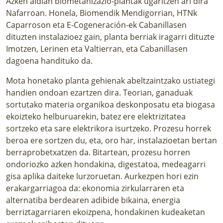
Azken aldian biometanizazio-plantak ugaritzen ari dira
Nafarroan. Honela, Biomendik Mendigorrian, HTNk
Caparroson eta E-Cogeneración-ek Cabanillasen
dituzten instalazioez gain, planta berriak iragarri dituzte
Imotzen, Lerinen eta Valtierran, eta Cabanillasen
dagoena handituko da.
Mota honetako planta gehienak abeltzaintzako ustiategi
handien ondoan ezartzen dira
. Teorian, ganaduak
sortutako materia organikoa deskonposatu eta biogasa
ekoizteko helburuarekin, batez ere elektrizitatea
sortzeko eta sare elektrikora isurtzeko. Prozesu horrek
beroa ere sortzen du, eta, oro har, instalazioetan bertan
berraprobetxatzen da. Bitartean, prozesu horren
ondoriozko azken hondakina, digestatoa, medeagarri
gisa aplika daiteke lurzoruetan. Aurkezpen hori ezin
erakargarriagoa da: ekonomia zirkularraren eta
alternatiba berdearen adibide bikaina, energia
berriztagarriaren ekoizpena, hondakinen kudeaketan