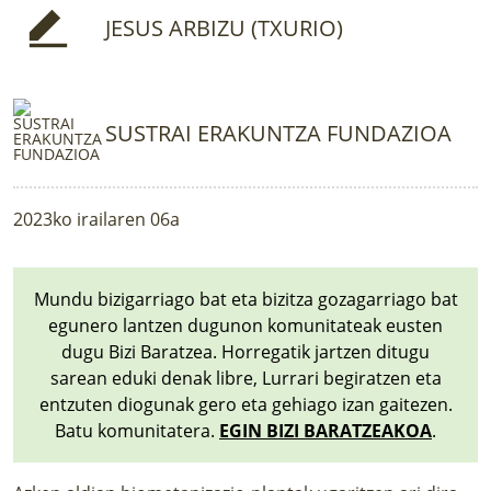
LURRAREN AGENDA
JESUS ARBIZU (TXURIO)
AZOKA
SUSTRAI ERAKUNTZA FUNDAZIOA
2023ko irailaren 06a
Mundu bizigarriago bat eta bizitza gozagarriago bat
egunero lantzen dugunon komunitateak eusten
dugu Bizi Baratzea. Horregatik jartzen ditugu
sarean eduki denak libre, Lurrari begiratzen eta
entzuten diogunak gero eta gehiago izan gaitezen.
Batu komunitatera.
EGIN BIZI BARATZEAKOA
.