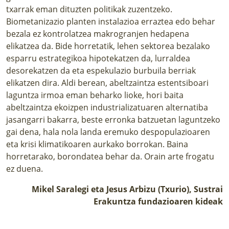
txarrak eman dituzten politikak zuzentzeko.
Biometanizazio planten instalazioa erraztea edo behar
bezala ez kontrolatzea makrogranjen hedapena
elikatzea da. Bide horretatik, lehen sektorea bezalako
esparru estrategikoa hipotekatzen da, lurraldea
desorekatzen da eta espekulazio burbuila berriak
elikatzen dira. Aldi berean, abeltzaintza estentsiboari
laguntza irmoa eman beharko lioke, hori baita
abeltzaintza ekoizpen industrializatuaren alternatiba
jasangarri bakarra, beste erronka batzuetan laguntzeko
gai dena, hala nola landa eremuko despopulazioaren
eta krisi klimatikoaren aurkako borrokan. Baina
horretarako, borondatea behar da. Orain arte frogatu
ez duena.
Mikel Saralegi eta Jesus Arbizu (Txurio), Sustrai
Erakuntza fundazioaren kideak