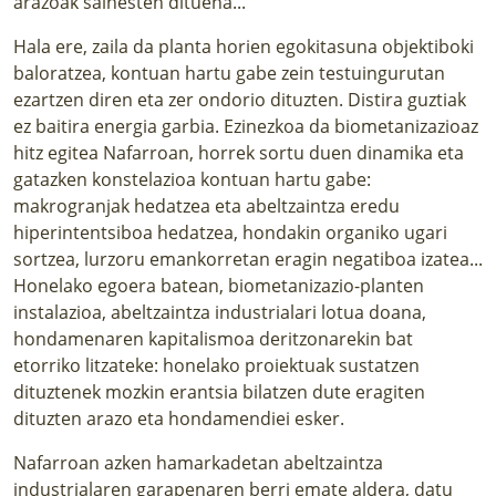
arazoak saihesten dituena...
Hala ere, zaila da
planta horien egokitasuna objektiboki
baloratzea, kontuan hartu gabe zein testuingurutan
ezartzen diren eta zer ondorio dituzten. Distira guztiak
ez baitira energia garbia. Ezinezkoa da biometanizazioaz
hitz egitea Nafarroan, horrek sortu duen dinamika eta
gatazken konstelazioa kontuan hartu gabe:
makrogranjak hedatzea eta abeltzaintza eredu
hiperintentsiboa hedatzea, hondakin organiko ugari
sortzea, lurzoru emankorretan eragin negatiboa izatea...
Honelako egoera batean, biometanizazio-planten
instalazioa, abeltzaintza industrialari lotua doana,
hondamenaren kapitalismoa deritzonarekin bat
etorriko litzateke: honelako proiektuak sustatzen
dituztenek mozkin erantsia bilatzen dute eragiten
dituzten arazo eta hondamendiei esker.
Nafarroan azken hamarkadetan abeltzaintza
industrialaren garapenaren berri emate aldera, datu