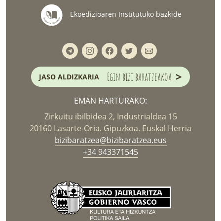
Ekoedizioaren Institutuko bazkide
>
Egin bizi baratzeakoa
JASO ALDIZKARIA
EMAN HARTURAKO:
Zirkuitu ibilbidea 2, Industrialdea 15
20160 Lasarte-Oria. Gipuzkoa. Euskal Herria
bizibaratzea@bizibaratzea.eus
+34 943371545