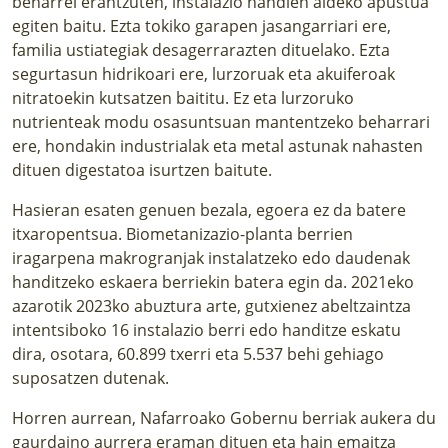
beharrei erantzuten, instalazio handien aldeko apustua
egiten baitu. Ezta tokiko garapen jasangarriari ere,
familia ustiategiak desagerrarazten dituelako. Ezta
segurtasun hidrikoari ere, lurzoruak eta akuiferoak
nitratoekin kutsatzen baititu. Ez eta lurzoruko
nutrienteak modu osasuntsuan mantentzeko beharrari
ere, hondakin industrialak eta metal astunak nahasten
dituen digestatoa isurtzen baitute.
Hasieran esaten genuen bezala, egoera ez da batere
itxaropentsua. Biometanizazio-planta berrien
iragarpena
makrogranjak instalatzeko edo daudenak
handitzeko eskaera berriekin batera
egin da. 2021eko
azarotik 2023ko abuztura arte, gutxienez abeltzaintza
intentsiboko 16 instalazio berri edo handitze eskatu
dira, osotara, 60.899 txerri eta 5.537 behi gehiago
suposatzen dutenak.
Horren aurrean, Nafarroako Gobernu berriak aukera du
gaurdaino aurrera eraman dituen eta hain emaitza