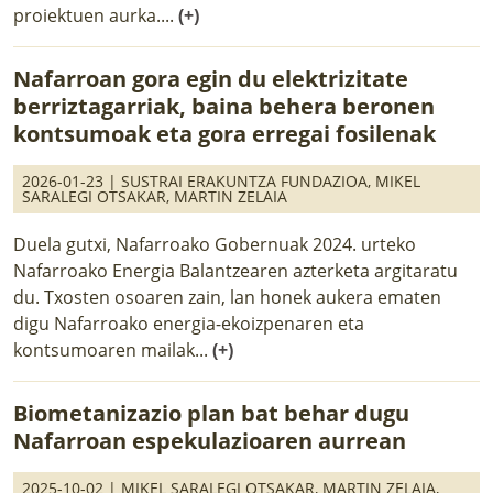
proiektuen aurka....
(+)
Nafarroan gora egin du elektrizitate
berriztagarriak, baina behera beronen
kontsumoak eta gora erregai fosilenak
2026-01-23 |
SUSTRAI ERAKUNTZA FUNDAZIOA
,
MIKEL
SARALEGI OTSAKAR
,
MARTIN ZELAIA
Duela gutxi, Nafarroako Gobernuak 2024. urteko
Nafarroako Energia Balantzearen azterketa argitaratu
du. Txosten osoaren zain, lan honek aukera ematen
digu Nafarroako energia-ekoizpenaren eta
kontsumoaren mailak...
(+)
Biometanizazio plan bat behar dugu
Nafarroan espekulazioaren aurrean
2025-10-02 |
MIKEL SARALEGI OTSAKAR
,
MARTIN ZELAIA
,