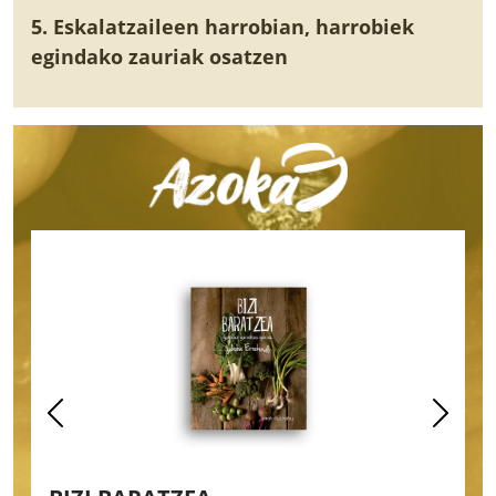
5. Eskalatzaileen harrobian, harrobiek
egindako zauriak osatzen