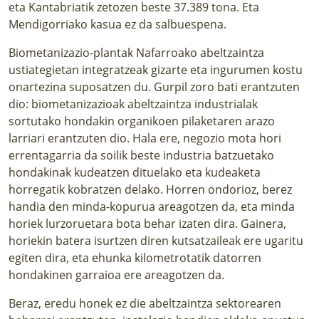
eta Kantabriatik zetozen beste 37.389 tona. Eta
Mendigorriako kasua ez da salbuespena.
Biometanizazio-plantak Nafarroako abeltzaintza
ustiategietan integratzeak gizarte eta ingurumen kostu
onartezina suposatzen du. Gurpil zoro bati erantzuten
dio: biometanizazioak abeltzaintza industrialak
sortutako hondakin organikoen pilaketaren arazo
larriari erantzuten dio. Hala ere, negozio mota hori
errentagarria da soilik beste industria batzuetako
hondakinak kudeatzen dituelako eta kudeaketa
horregatik kobratzen delako. Horren ondorioz, berez
handia den minda-kopurua areagotzen da, eta minda
horiek lurzoruetara bota behar izaten dira. Gainera,
horiekin batera isurtzen diren kutsatzaileak ere ugaritu
egiten dira, eta ehunka kilometrotatik datorren
hondakinen garraioa ere areagotzen da.
Beraz, eredu honek ez die abeltzaintza sektorearen