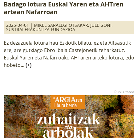
Badago lotura Euskal Yaren eta AHTren
artean Nafarroan
2025-04-01 |
MIKEL SARALEGI OTSAKAR
,
JULE GOÑI
,
SUSTRAI ERAKUNTZA FUNDAZIOA
Ez dezazuela lotura hau Ezkiotik bilatu, ez eta Altsasutik
ere, are gutxiago Ebro ibaia Castejonetik zeharkatuz.
Euskal Yaren eta Nafarroako AHTaren arteko lotura, edo
hobeto...
(+)