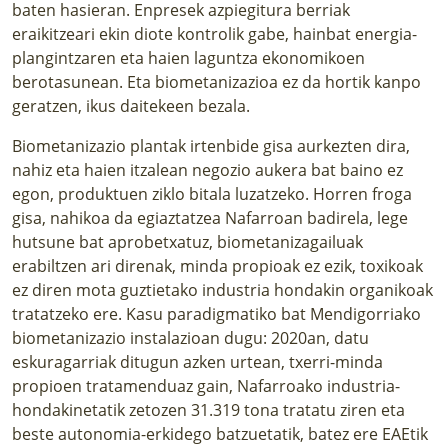
baten hasieran
. Enpresek azpiegitura berriak
eraikitzeari ekin diote kontrolik gabe, hainbat energia-
plangintzaren eta haien laguntza ekonomikoen
berotasunean. Eta biometanizazioa ez da hortik kanpo
geratzen, ikus daitekeen bezala.
Biometanizazio plantak irtenbide gisa aurkezten dira,
nahiz eta haien itzalean negozio aukera bat baino ez
egon, produktuen ziklo bitala luzatzeko. Horren froga
gisa, nahikoa da egiaztatzea Nafarroan badirela, lege
hutsune bat aprobetxatuz, biometanizagailuak
erabiltzen ari direnak, minda propioak ez ezik, toxikoak
ez diren mota guztietako industria hondakin organikoak
tratatzeko ere.
Kasu paradigmatiko bat Mendigorriako
biometanizazio instalazioan dugu
: 2020an, datu
eskuragarriak ditugun azken urtean, txerri-minda
propioen tratamenduaz gain, Nafarroako industria-
hondakinetatik zetozen 31.319 tona tratatu ziren eta
beste autonomia-erkidego batzuetatik, batez ere EAEtik