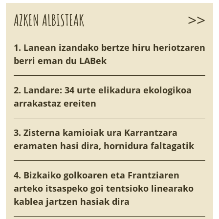
>>
AZKEN ALBISTEAK
1. Lanean izandako bertze hiru heriotzaren
berri eman du LABek
2. Landare: 34 urte elikadura ekologikoa
arrakastaz ereiten
3. Zisterna kamioiak ura Karrantzara
eramaten hasi dira, hornidura faltagatik
4. Bizkaiko golkoaren eta Frantziaren
arteko itsaspeko goi tentsioko linearako
kablea jartzen hasiak dira