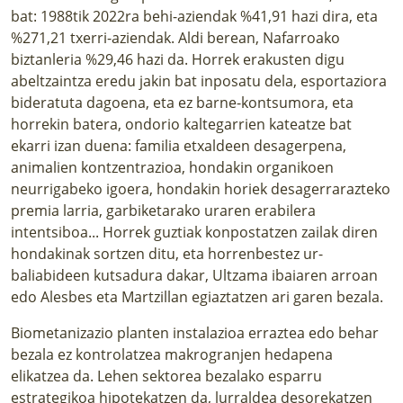
bat: 1988tik 2022ra behi-aziendak %41,91 hazi dira, eta
%271,21 txerri-aziendak. Aldi berean, Nafarroako
biztanleria %29,46 hazi da. Horrek erakusten digu
abeltzaintza eredu jakin bat inposatu dela, esportaziora
bideratuta dagoena, eta ez barne-kontsumora, eta
horrekin batera, ondorio kaltegarrien kateatze bat
ekarri izan duena: familia etxaldeen desagerpena,
animalien kontzentrazioa, hondakin organikoen
neurrigabeko igoera, hondakin horiek desagerrarazteko
premia larria, garbiketarako uraren erabilera
intentsiboa... Horrek guztiak konpostatzen zailak diren
hondakinak sortzen ditu, eta horrenbestez ur-
baliabideen kutsadura dakar, Ultzama ibaiaren arroan
edo Alesbes eta Martzillan
egiaztatzen ari garen bezala.
Biometanizazio planten instalazioa erraztea edo behar
bezala ez kontrolatzea makrogranjen hedapena
elikatzea da. Lehen sektorea bezalako esparru
estrategikoa hipotekatzen da, lurraldea desorekatzen